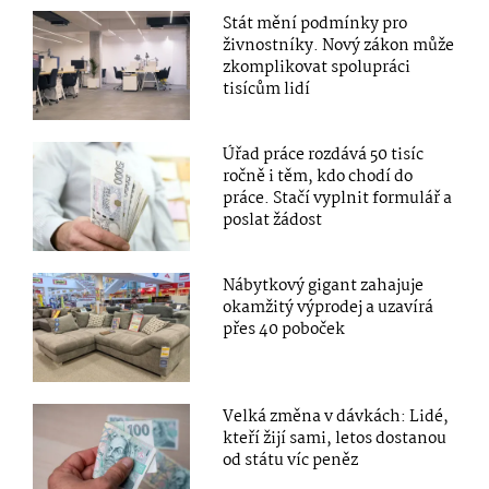
Stát mění podmínky pro
živnostníky. Nový zákon může
zkomplikovat spolupráci
tisícům lidí
Úřad práce rozdává 50 tisíc
ročně i těm, kdo chodí do
práce. Stačí vyplnit formulář a
poslat žádost
Nábytkový gigant zahajuje
okamžitý výprodej a uzavírá
přes 40 poboček
Velká změna v dávkách: Lidé,
kteří žijí sami, letos dostanou
od státu víc peněz