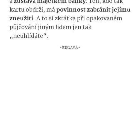
a
zůstává majetkem banky
. Ten, kdo tak
kartu obdrží, má
povinnost zabránit jejímu
zneužití
. A to si zkrátka při opakovaném
půjčování jiným lidem jen tak
„neuhlídáte“.