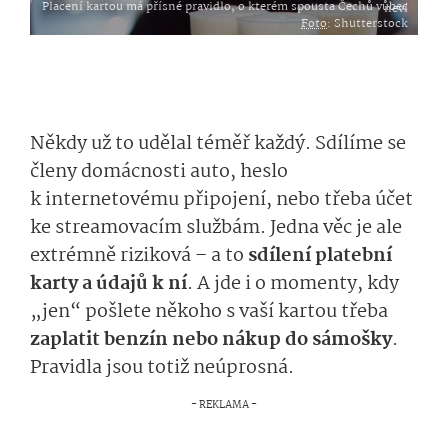
Placení kartou má přísné pravidlo, o kterém spousta Čechů vůbec neví
Foto
: Shutterstock
Někdy už to udělal téměř každý. Sdílíme se
členy domácnosti auto, heslo
k internetovému připojení, nebo třeba účet
ke streamovacím službám. Jedna věc je ale
extrémně riziková – a to
sdílení platební
karty a údajů k ní
. A jde i o momenty, kdy
„jen“ pošlete někoho s vaší kartou třeba
zaplatit benzín nebo nákup do sámošky
.
Pravidla jsou totiž neúprosná.