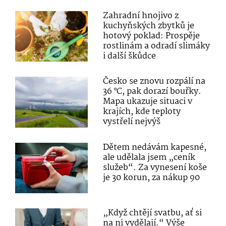
Zahradní hnojivo z
kuchyňských zbytků je
hotový poklad: Prospěje
rostlinám a odradí slimáky
i další škůdce
Česko se znovu rozpálí na
36 °C, pak dorazí bouřky.
Mapa ukazuje situaci v
krajích, kde teploty
vystřelí nejvýš
Dětem nedávám kapesné,
ale udělala jsem „ceník
služeb“. Za vynesení koše
je 30 korun, za nákup 90
„Když chtějí svatbu, ať si
na ni vydělají.“ Výše