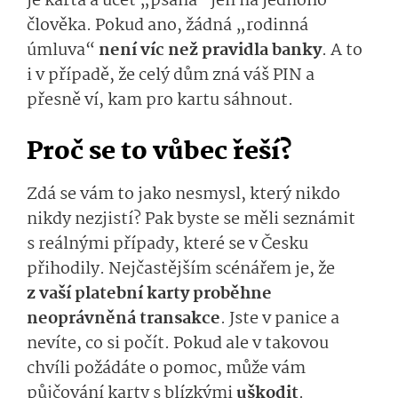
je karta a účet „psaná“ jen na jednoho
člověka. Pokud ano, žádná „rodinná
úmluva“
není víc než pravidla banky
. A to
i v případě, že celý dům zná váš PIN a
přesně ví, kam pro kartu sáhnout.
Proč se to vůbec řeší?
Zdá se vám to jako nesmysl, který nikdo
nikdy nezjistí? Pak byste se měli seznámit
s reálnými případy, které se v Česku
přihodily. Nejčastějším scénářem je, že
z vaší platební karty proběhne
neoprávněná transakce
. Jste v panice a
nevíte, co si počít. Pokud ale v takovou
chvíli požádáte o pomoc, může vám
půjčování karty s blízkými
uškodit
.