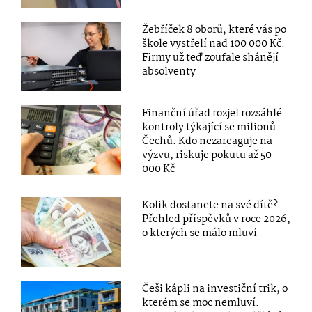
Žebříček 8 oborů, které vás po
škole vystřelí nad 100 000 Kč.
Firmy už teď zoufale shánějí
absolventy
Finanční úřad rozjel rozsáhlé
kontroly týkající se milionů
Čechů. Kdo nezareaguje na
výzvu, riskuje pokutu až 50
000 Kč
Kolik dostanete na své dítě?
Přehled příspěvků v roce 2026,
o kterých se málo mluví
Češi kápli na investiční trik, o
kterém se moc nemluví.