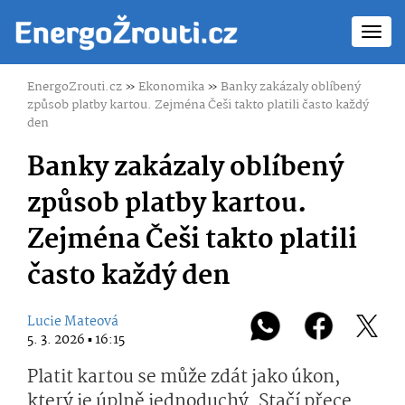
Toggl
navig
EnergoZrouti.cz
»
Ekonomika
»
Banky zakázaly oblíbený
způsob platby kartou. Zejména Češi takto platili často každý
den
Banky zakázaly oblíbený
způsob platby kartou.
Zejména Češi takto platili
často každý den
Lucie Mateová
5. 3. 2026 ▪ 16:15
Platit kartou se může zdát jako úkon,
který je úplně jednoduchý. Stačí přece