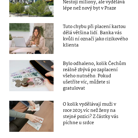
Nestojí miliony, ale vydělává
lépe než nový byt v Praze
Tuto chybu při placení kartou
dělá většina lidí. Banka vás
kvůli ní označí jako rizikového
klienta
Bylo odhaleno, kolik Čechům
reálně zbývá po zaplacení
všeho nutného. Pokud
ušetříte víc, můžete si
gratulovat
O kolik vydělávají muži v
roce 2025 víc než ženy na
stejné pozici? Z částky vás
píchne u srdce