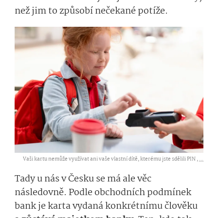
než jim to způsobí nečekané potíže.
Vaši kartu nemůže využívat ani vaše vlastní dítě, kterému jste sdělili PIN ,
...
Tady u nás v Česku se má ale věc
následovně. Podle obchodních podmínek
bank je karta vydaná konkrétnímu člověku