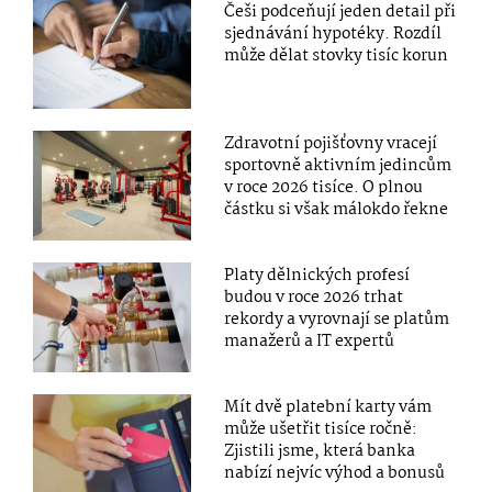
Češi podceňují jeden detail při
sjednávání hypotéky. Rozdíl
může dělat stovky tisíc korun
Zdravotní pojišťovny vracejí
sportovně aktivním jedincům
v roce 2026 tisíce. O plnou
částku si však málokdo řekne
Platy dělnických profesí
budou v roce 2026 trhat
rekordy a vyrovnají se platům
manažerů a IT expertů
Mít dvě platební karty vám
může ušetřit tisíce ročně:
Zjistili jsme, která banka
nabízí nejvíc výhod a bonusů