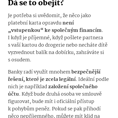
Dá se to obejít?
Je potřeba si uvědomit, že něco jako
platební karta opravdu
není
„vstupenkou“ ke společným financím
.
I když je příjemné, když pošlete partnera
s vaší kartou do drogerie nebo necháte dítě
vyzvednout balík na dobírku, zahráváte si
s osudem.
Banky radí využít mnohem
bezpečnější
řešení, které je zcela legální
. Ideální podle
nich je například
založení společného
účtu
. Když bude druhá osoba ve smlouvě
figurovat, bude mít i oficiální přístup
k pohybům peněz. Pokud se pak přihodí
něco nepříjemného, můžete mít klid na