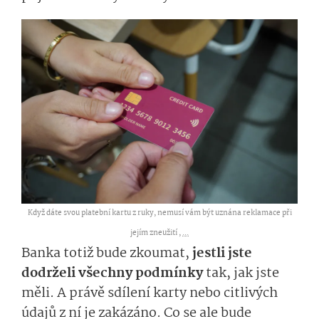
Když dáte svou platební kartu z ruky, nemusí vám být uznána reklamace při
jejím zneužití ,
...
Banka totiž bude zkoumat,
jestli jste
dodrželi všechny podmínky
tak, jak jste
měli. A právě sdílení karty nebo citlivých
údajů z ní je zakázáno. Co se ale bude