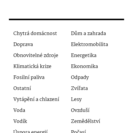
Chytrá domácnost
Dům a zahrada
Doprava
Elektromobilita
Obnovitelné zdroje
Energetika
Klimatická krize
Ekonomika
Fosilní paliva
Odpady
Ostatní
Zvířata
Vytápění a chlazení
Lesy
Voda
Ovzduší
Vodík
Zemědělství
Úspora energií
Počasí