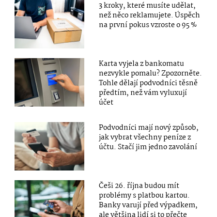
3 kroky, které musíte udělat,
než něco reklamujete. Úspěch
na první pokus vzroste o 95 %
Karta vyjela z bankomatu
nezvykle pomalu? Zpozorněte.
Tohle dělají podvodníci těsně
předtím, než vám vyluxují
účet
Podvodníci mají nový způsob,
jak vybrat všechny peníze z
účtu. Stačí jim jedno zavolání
Češi 26. října budou mít
problémy s platbou kartou.
Banky varují před výpadkem,
ale většina lidí si to přečte