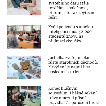
svatebního daru stále
rozděluje společnost,
přitom je to tak zbytečné
řešit
Kvůli podvodu s umělou
inteligencí musí 58 000
studentů znovu na
přijímací zkoušky
Juchelka zveřejnil plán
růstu starobních důchodů:
Navýšení je nejnižší za
posledních 10 let
Konec hlučným
sousedům: I běžné sekání
trávy omezují přísná
pravidla. Za porušení hrozí