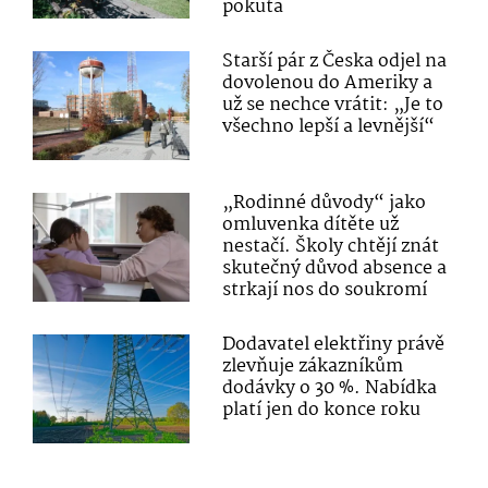
pokuta
Starší pár z Česka odjel na
dovolenou do Ameriky a
už se nechce vrátit: „Je to
všechno lepší a levnější“
„Rodinné důvody“ jako
omluvenka dítěte už
nestačí. Školy chtějí znát
skutečný důvod absence a
strkají nos do soukromí
Dodavatel elektřiny právě
zlevňuje zákazníkům
dodávky o 30 %. Nabídka
platí jen do konce roku