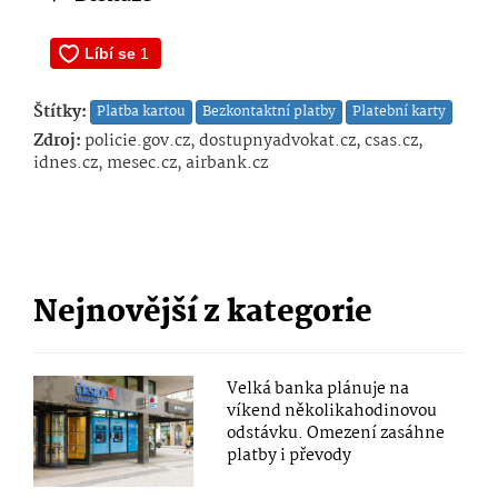
Štítky:
Platba kartou
Bezkontaktní platby
Platební karty
Zdroj:
policie.gov.cz, dostupnyadvokat.cz, csas.cz,
idnes.cz, mesec.cz, airbank.cz
Nejnovější z kategorie
Velká banka plánuje na
víkend několikahodinovou
odstávku. Omezení zasáhne
platby i převody