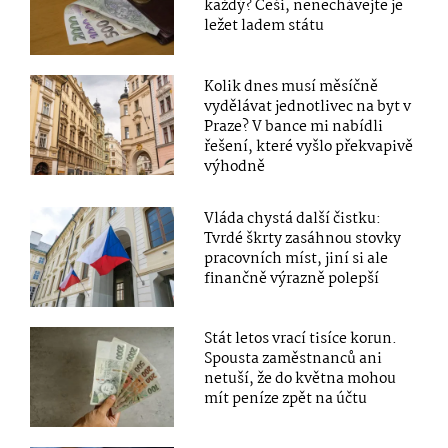
každý? Češi, nenechávejte je
ležet ladem státu
Kolik dnes musí měsíčně
vydělávat jednotlivec na byt v
Praze? V bance mi nabídli
řešení, které vyšlo překvapivě
výhodně
Vláda chystá další čistku:
Tvrdé škrty zasáhnou stovky
pracovních míst, jiní si ale
finančně výrazně polepší
Stát letos vrací tisíce korun.
Spousta zaměstnanců ani
netuší, že do května mohou
mít peníze zpět na účtu