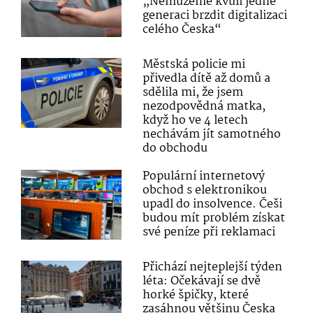
„Nemůžeme kvůli jedné
generaci brzdit digitalizaci
celého Česka“
Městská policie mi
přivedla dítě až domů a
sdělila mi, že jsem
nezodpovědná matka,
když ho ve 4 letech
nechávám jít samotného
do obchodu
Populární internetový
obchod s elektronikou
upadl do insolvence. Češi
budou mít problém získat
své peníze při reklamaci
Přichází nejteplejší týden
léta: Očekávají se dvě
horké špičky, které
zasáhnou většinu Česka