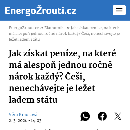
Toggl
navig
EnergoZrouti.cz
»
Ekonomika
»
Jak získat peníze, na které
má alespoň jednou ročně nárok každý? Češi, nenechávejte je
ležet ladem státu
Jak získat peníze, na které
má alespoň jednou ročně
nárok každý? Češi,
nenechávejte je ležet
ladem státu
Věra Krausová
2. 3. 2026 ▪ 14:03