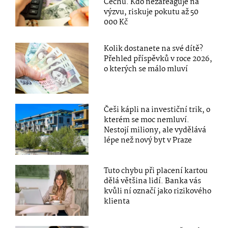
Čechů. Kdo nezareaguje na
výzvu, riskuje pokutu až 50
000 Kč
Kolik dostanete na své dítě?
Přehled příspěvků v roce 2026,
o kterých se málo mluví
Češi kápli na investiční trik, o
kterém se moc nemluví.
Nestojí miliony, ale vydělává
lépe než nový byt v Praze
Tuto chybu při placení kartou
dělá většina lidí. Banka vás
kvůli ní označí jako rizikového
klienta