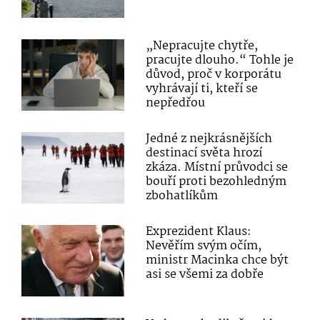
„Nepracujte chytře,
pracujte dlouho.“ Tohle je
důvod, proč v korporátu
vyhrávají ti, kteří se
nepředřou
Jedné z nejkrásnějších
destinací světa hrozí
zkáza. Místní průvodci se
bouří proti bezohledným
zbohatlíkům
Exprezident Klaus:
Nevěřím svým očím,
ministr Macinka chce být
asi se všemi za dobře