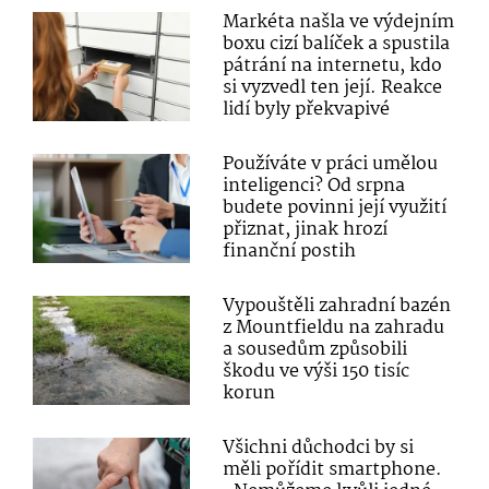
Markéta našla ve výdejním
boxu cizí balíček a spustila
pátrání na internetu, kdo
si vyzvedl ten její. Reakce
lidí byly překvapivé
Používáte v práci umělou
inteligenci? Od srpna
budete povinni její využití
přiznat, jinak hrozí
finanční postih
Vypouštěli zahradní bazén
z Mountfieldu na zahradu
a sousedům způsobili
škodu ve výši 150 tisíc
korun
Všichni důchodci by si
měli pořídit smartphone.