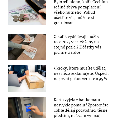
Bylo odhaleno, kolik Čechům
reálně zbývá po zaplacení
všeho nutného. Pokud
ušetříte víc, můžete si
gratulovat
O kolik vydělávají muži v
roce 2025 víc než ženy na
stejné pozici? Z částky vás
píchne u srdce
3 kroky, které musíte udělat,
než něco reklamujete. Úspěch
na první pokus vzroste o 95 %
Karta vyjela z bankomatu
nezvykle pomalu? Zpozorněte.
Tohle dělají podvodníci těsně
předtím, než vám vyluxují