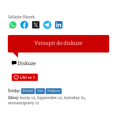
Sdílejte článek
Vstoupit do diskuze
Diskuze
Štítky:
Peníze
Stát
Podpora
Zdroj:
kurzy.cz, hypoindex.cz, luxtoday.lu,
seznamzpravy.cz