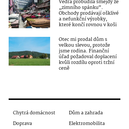
Vedra probudila šmejdy ze
„zimního spánku“.
Obchody prodávají ošklivé
a nefunkční výrobky,
které končí rovnou v koši
Otec mi prodal dům s
velkou slevou, protože
jsme rodina. Finanční
úřad požadoval doplacení
kvůli rozdílu oproti tržní
ceně
Chytrá domácnost
Dům a zahrada
Doprava
Elektromobilita