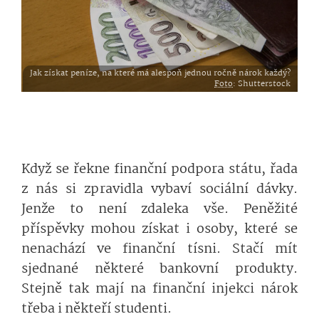
Jak získat peníze, na které má alespoň jednou ročně nárok každý?
Foto
: Shutterstock
Když se řekne finanční podpora státu, řada
z nás si zpravidla vybaví sociální dávky.
Jenže to není zdaleka vše. Peněžité
příspěvky mohou získat i osoby, které se
nenachází ve finanční tísni. Stačí mít
sjednané některé bankovní produkty.
Stejně tak mají na finanční injekci nárok
třeba i někteří studenti.