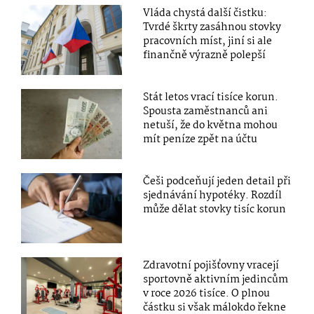
Vláda chystá další čistku:
Tvrdé škrty zasáhnou stovky
pracovních míst, jiní si ale
finančně výrazně polepší
Stát letos vrací tisíce korun.
Spousta zaměstnanců ani
netuší, že do května mohou
mít peníze zpět na účtu
Češi podceňují jeden detail při
sjednávání hypotéky. Rozdíl
může dělat stovky tisíc korun
Zdravotní pojišťovny vracejí
sportovně aktivním jedincům
v roce 2026 tisíce. O plnou
částku si však málokdo řekne