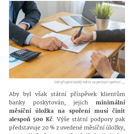
Stát přispívá každý měsíc na penzijní spoření ,
...
Aby byl však státní příspěvek klientům
banky poskytován, jejich
minimální
měsíční úložka na spoření musí činit
alespoň 500 Kč
. Výše státní podpory pak
představuje 20 % z uvedené měsíční úložky,