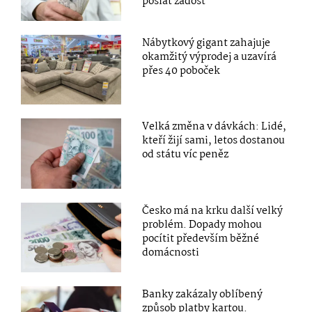
poslat žádost
Nábytkový gigant zahajuje
okamžitý výprodej a uzavírá
přes 40 poboček
Velká změna v dávkách: Lidé,
kteří žijí sami, letos dostanou
od státu víc peněz
Česko má na krku další velký
problém. Dopady mohou
pocítit především běžné
domácnosti
Banky zakázaly oblíbený
způsob platby kartou.