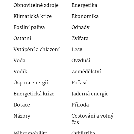
Obnovitelné zdroje
Energetika
Klimatická krize
Ekonomika
Fosilní paliva
Odpady
Ostatní
Zvířata
Vytápění a chlazení
Lesy
Voda
Ovzduší
Vodík
Zemědělství
Úspora energií
Počasí
Energetická krize
Jaderná energie
Dotace
Příroda
Názory
Cestování a volný
čas
Mikromobilita
Cyklistika