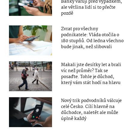
Banky varují před výpadkem,
ale většina lidí si to přečte
pozdě
Zvrat pro všechny
podnikatele: Vláda otočila o
180 stupňů. Od ledna všechno
bude jinak, než slibovali
Makali jste desítky let a brali
víc než průměr? Tak se
posaďte. Tohle je důchod,
který vám stát hodí na hlavu
Nový trik podvodníků válcuje
celé Česko. Cílí hlavně na
důchodce, naletět ale může
úplně každý