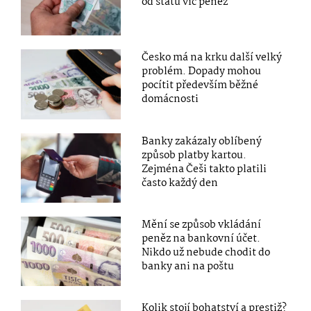
od státu víc peněz
Česko má na krku další velký
problém. Dopady mohou
pocítit především běžné
domácnosti
Banky zakázaly oblíbený
způsob platby kartou.
Zejména Češi takto platili
často každý den
Mění se způsob vkládání
peněz na bankovní účet.
Nikdo už nebude chodit do
banky ani na poštu
Kolik stojí bohatství a prestiž?