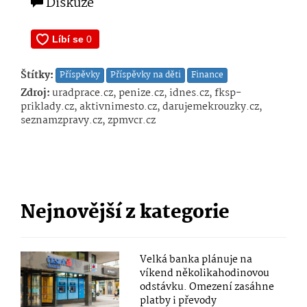
Diskuze
Štítky:
Příspěvky
Příspěvky na děti
Finance
Zdroj:
uradprace.cz, penize.cz, idnes.cz, fksp-
priklady.cz, aktivnimesto.cz, darujemekrouzky.cz,
seznamzpravy.cz, zpmvcr.cz
Nejnovější z kategorie
Velká banka plánuje na
víkend několikahodinovou
odstávku. Omezení zasáhne
platby i převody