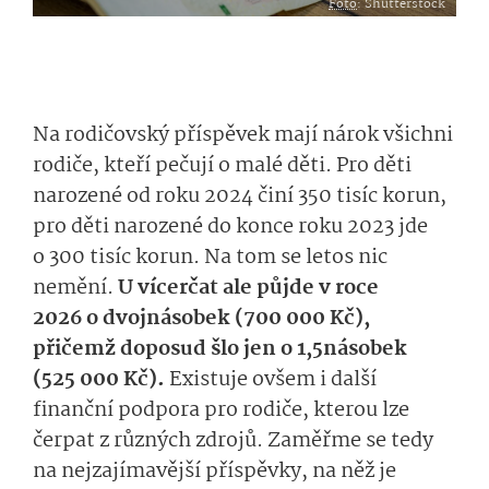
Foto
: Shutterstock
Na rodičovský příspěvek mají nárok všichni
rodiče, kteří pečují o malé děti. Pro děti
narozené od roku 2024 činí 350 tisíc korun,
pro děti narozené do konce roku 2023 jde
o 300 tisíc korun. Na tom se letos nic
nemění.
U vícerčat ale půjde v roce
2026 o dvojnásobek (700 000 Kč),
přičemž doposud šlo jen o 1,5násobek
(525 000 Kč).
Existuje ovšem i další
finanční podpora pro rodiče, kterou lze
čerpat z různých zdrojů. Zaměřme se tedy
na nejzajímavější příspěvky, na něž je