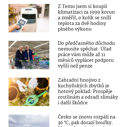
Z Temu jsem si koupil
klimatizaci za 1999 korun
a změřil, o kolik se sníží
teplota za dvě hodiny
plného výkonu
Do předčasného důchodu
nemusíte spěchat. Úřad
práce vám může až 11
měsíců vyplácet podporu
vyšší než penze
Zahradní hnojivo z
kuchyňských zbytků je
hotový poklad: Prospěje
rostlinám a odradí slimáky
i další škůdce
Česko se znovu rozpálí na
36 °C, pak dorazí bouřky.