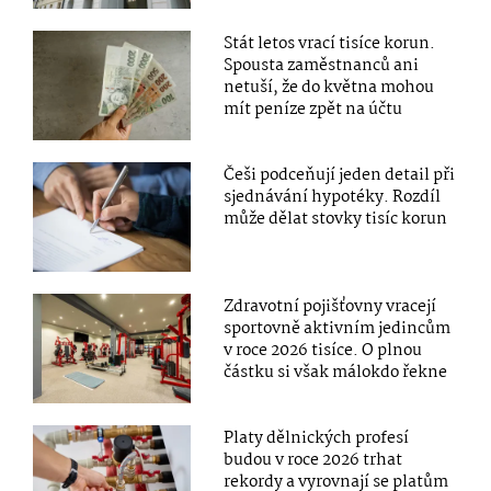
Stát letos vrací tisíce korun.
Spousta zaměstnanců ani
netuší, že do května mohou
mít peníze zpět na účtu
Češi podceňují jeden detail při
sjednávání hypotéky. Rozdíl
může dělat stovky tisíc korun
Zdravotní pojišťovny vracejí
sportovně aktivním jedincům
v roce 2026 tisíce. O plnou
částku si však málokdo řekne
Platy dělnických profesí
budou v roce 2026 trhat
rekordy a vyrovnají se platům