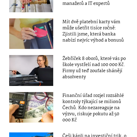
manažerů a IT expertů
Mít dvě platební karty vám
může ušetřit tisíce ročně:
Zjistili jsme, která banka
nabízí nejvíc výhod a bonusů
Žebříček 8 oborů, které vás po
škole vystřelí nad 100 000 Kč.
Firmy už teď zoufale shánějí
absolventy
Finanční úřad rozjel rozsáhlé
kontroly týkající se milionů
Čechů. Kdo nezareaguje na
výzvu, riskuje pokutu až 50
000 Kč
Češi kápli na investiční trik, o