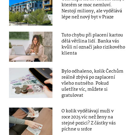
kterém se moc nemluví.
Nestojí miliony, ale vydělává
lépe než nový byt v Praze
Tuto chybu při placení kartou
dělá většina lidí. Banka vás
kvůli ní označí jako rizikového
klienta
Bylo odhaleno, kolik Čechům
reálně zbývá po zaplacení
všeho nutného. Pokud
ušetříte víc, můžete si
gratulovat
O kolik vydělávají muži v
roce 2025 víc než ženy na
stejné pozici? Z částky vás
píchne u srdce