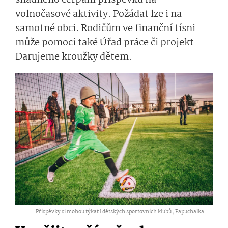
snadného čerpání příspěvků na
volnočasové aktivity. Požádat lze i na
samotné obci. Rodičům ve finanční tísni
může pomoci také Úřad práce či projekt
Darujeme kroužky dětem.
Příspěvky si mohou týkat i dětských sportovních klubů ,
Papuchalka -...