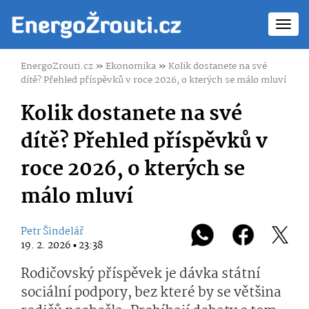
Toggl
navig
EnergoZrouti.cz
»
Ekonomika
»
Kolik dostanete na své
dítě? Přehled příspěvků v roce 2026, o kterých se málo mluví
Kolik dostanete na své
dítě? Přehled příspěvků v
roce 2026, o kterých se
málo mluví
Petr Šindelář
19. 2. 2026 ▪ 23:38
Rodičovský příspěvek je dávka státní
sociální podpory, bez které by se většina