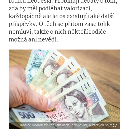
rodičů neobešla. Probíhají debaty o tom,
zda by měl podléhat valorizaci,
každopádně ale letos existují také další
příspěvky. O těch se přitom zase tolik
nemluví, takže o nich někteří rodiče
možná ani nevědí.
Rodiče mohou získat i finanční příspěvky, o kterých se málo mluví