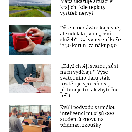
Mapa ukazuje situaci v
krajích, kde teploty
vystřelí nejvýš
Dětem nedávám kapesné,
ale udělala jsem „ceník
služeb“. Za vynesení koše
je 30 korun, za nákup 90
„Když chtějí svatbu, ať si
na ni vydělají.“ Výše
svatebního daru stále
rozděluje společnost,
přitom je to tak zbytečné
řešit
Kvůli podvodu s umělou
inteligencí musí 58 000
studentů znovu na
přijímací zkoušky