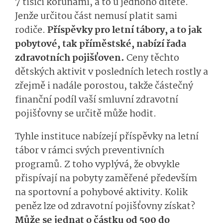
7 tisíci korunami, a to u jednoho dítěte.
Jenže určitou část nemusí platit sami
rodiče.
Příspěvky pro letní tábory, a to jak
pobytové, tak příměstské, nabízí řada
zdravotních pojišťoven.
Ceny těchto
dětských aktivit v posledních letech rostly a
zřejmě i nadále porostou, takže částečný
finanční podíl vaší smluvní zdravotní
pojišťovny se určitě může hodit.
Tyhle instituce nabízejí příspěvky na letní
tábor v rámci svých preventivních
programů. Z toho vyplývá, že obvykle
přispívají na pobyty zaměřené především
na sportovní a pohybové aktivity. Kolik
peněz lze od zdravotní pojišťovny získat?
Může se jednat o částku od 500 do