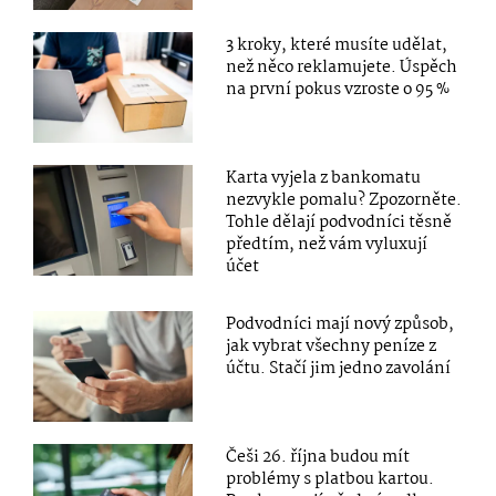
3 kroky, které musíte udělat,
než něco reklamujete. Úspěch
na první pokus vzroste o 95 %
Karta vyjela z bankomatu
nezvykle pomalu? Zpozorněte.
Tohle dělají podvodníci těsně
předtím, než vám vyluxují
účet
Podvodníci mají nový způsob,
jak vybrat všechny peníze z
účtu. Stačí jim jedno zavolání
Češi 26. října budou mít
problémy s platbou kartou.