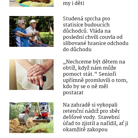
my i děti
Studená sprcha pro
statisíce budoucích
důchodců. Vláda na
poslední chvíli couvla od
slibované hranice odchodu
do důchodu
„Nechceme být dětem na
obtíž, když nám může
pomoct stát.“ Senioři
upřímně promluvili o tom,
kdo by se o ně měl
postarat
Na zahradě si vykopali
retenční nádrž pro sběr
dešťové vody. Stavební
úřad to zjistil a nařídil, ať ji
okamžitě zakopou