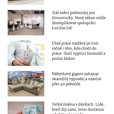
Stát mění podmínky pro
živnostníky. Nový zákon může
zkomplikovat spolupráci
tisícům lidí
Úřad práce rozdává 50 tisíc
ročně i těm, kdo chodí do
práce. Stačí vyplnit formulář a
poslat žádost
Nábytkový gigant zahajuje
okamžitý výprodej a uzavírá
přes 40 poboček
Velká změna v dávkách: Lidé,
kteří žijí sami, letos dostanou