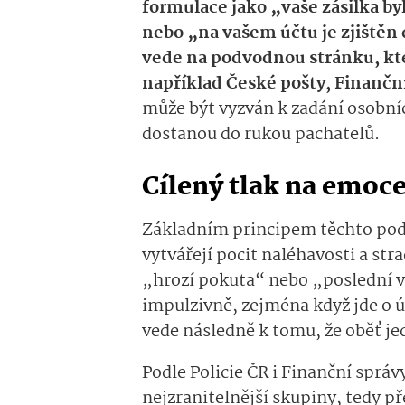
formulace jako „vaše zásilka b
nebo „na vašem účtu je zjištěn
vede na podvodnou stránku, kte
například České pošty, Finančn
může být vyzván k zadání osobní
dostanou do rukou pachatelů.
Cílený tlak na emoce
Základním principem těchto pod
vytvářejí pocit naléhavosti a str
„hrozí pokuta“ nebo „poslední v
impulzivně, zejména když jde o ú
vede následně k tomu, že oběť jed
Podle Policie ČR i Finanční správy
nejzranitelnější skupiny, tedy př