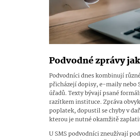
Podvodné zprávy jak
Podvodníci dnes kombinují různ
přicházejí dopisy, e-maily nebo S
úřadů. Texty bývají psané formá
razítkem instituce. Zpráva obvyk
poplatek, dopustil se chyby v da
kterou je nutné okamžitě zaplati
U SMS podvodníci zneužívají pod