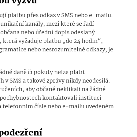
nou výzvu
dují platbu přes odkaz v SMS nebo e-mailu.
nikační kanály, mezi které se řadí
 občana nebo úřední dopis odeslaný
 která vyžaduje platbu „do 24 hodin“,
gramatice nebo nesrozumitelné odkazy, je
ádné daně či pokuty nelze platit
h v SMS a takové zprávy nikdy neodesílá.
ručeních, aby občané neklikali na žádné
 pochybnostech kontaktovali instituci
ím telefonním čísle nebo e-mailu uvedeném
 podezření