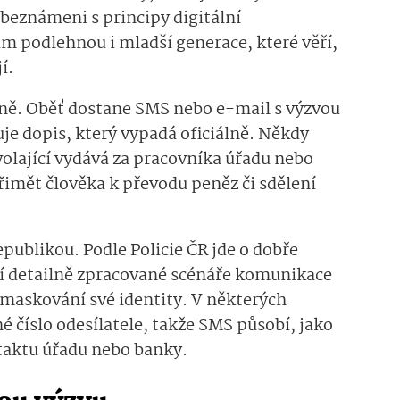
obeznámeni s principy digitální
m podlehnou i mladší generace, které věří,
í.
ně. Oběť dostane SMS nebo e-mail s výzvou
uje dopis, který vypadá oficiálně. Někdy
 volající vydává za pracovníka úřadu nebo
přimět člověka k převodu peněz či sdělení
publikou. Podle Policie ČR jde o dobře
í detailně zpracované scénáře komunikace
k maskování své identity. V některých
é číslo odesílatele, takže SMS působí, jako
ntaktu úřadu nebo banky.