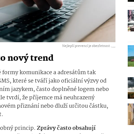
Nejlepší prevencí je obezřetnost. ,
...
o nový trend
é formy komunikace a adresátům tak
MS, které se tváří jako oficiální výzvy od
lním jazykem, často doplněné logem nebo
le tvrdí, že příjemce má neuhrazený
ňovém přiznání nebo dluží určitou částku,
t.
obný princip.
Zprávy často obsahují