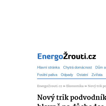
Hlavní stránka
Chytrá domácnost
Dům a
Fosilní paliva
Odpady
Ostatní
Zvířata
EnergoZrouti.cz
»
Ekonomika
»
Nový trik p
Nový trik podvodníků