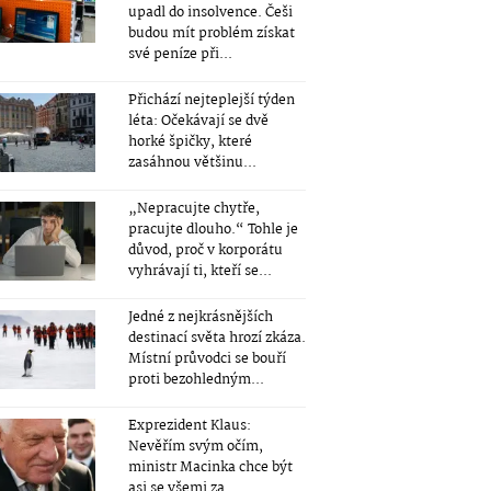
upadl do insolvence. Češi
budou mít problém získat
své peníze při...
Přichází nejteplejší týden
léta: Očekávají se dvě
horké špičky, které
zasáhnou většinu...
„Nepracujte chytře,
pracujte dlouho.“ Tohle je
důvod, proč v korporátu
vyhrávají ti, kteří se...
Jedné z nejkrásnějších
destinací světa hrozí zkáza.
Místní průvodci se bouří
proti bezohledným...
Exprezident Klaus:
Nevěřím svým očím,
ministr Macinka chce být
asi se všemi za...