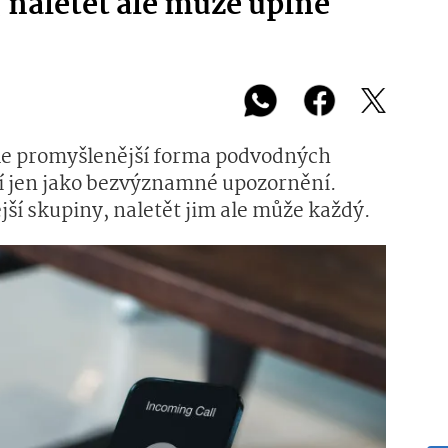
 naletět ale může úplně
tále promyšlenější forma podvodných
jí jen jako bezvýznamné upozornění.
ější skupiny, naletět jim ale může každý.