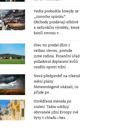
Vedra probudila šmejdy ze
„zimního spánku“.
Obchody prodávají ošklivé
a nefunkční výrobky, které
končí rovnou v...
Otec mi prodal dům s
velkou slevou, protože
jsme rodina. Finanční úřad
požadoval doplacení kvůli
rozdílu oproti tržní...
Nová předpověď na víkend
mění plány.
Meteorologové ukázali, co
přijde po...
Osvědčená metoda po
staletí: Takto udržují
obyvatelé jižní Evropy své
byty v chladu i bez...