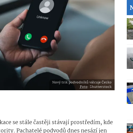
Nový trik podvodníků válcuje Česko
Foto
: Shutterstock
ace se stále častěji stávají prostředím, kde
tority. Pachatelé podvodů dnes nesází jen