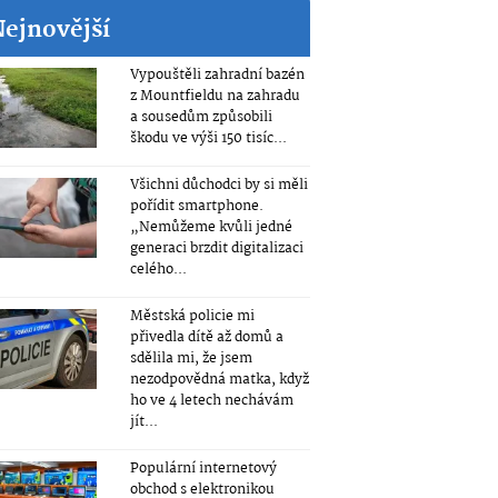
Nejnovější
Vypouštěli zahradní bazén
z Mountfieldu na zahradu
a sousedům způsobili
škodu ve výši 150 tisíc...
Všichni důchodci by si měli
pořídit smartphone.
„Nemůžeme kvůli jedné
generaci brzdit digitalizaci
celého...
Městská policie mi
přivedla dítě až domů a
sdělila mi, že jsem
nezodpovědná matka, když
ho ve 4 letech nechávám
jít...
Populární internetový
obchod s elektronikou