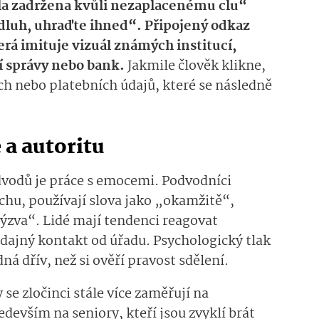
yla zadržena kvůli nezaplacenému clu“
 dluh, uhraďte ihned“. Připojený odkaz
rá imituje vizuál známých institucí,
í správy nebo bank.
Jakmile člověk klikne,
ch nebo platebních údajů, které se následně
 a autoritu
vodů je práce s emocemi. Podvodníci
achu, používají slova jako „okamžitě“,
ýzva“. Lidé mají tendenci reagovat
dajný kontakt od úřadu. Psychologický tlak
ná dřív, než si ověří pravost sdělení.
 se zločinci stále více zaměřují na
edevším na seniory, kteří jsou zvyklí brát