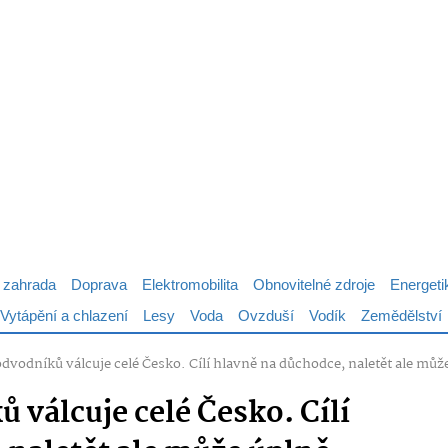
 zahrada
Doprava
Elektromobilita
Obnovitelné zdroje
Energeti
Vytápění a chlazení
Lesy
Voda
Ovzduší
Vodík
Zemědělství
odvodníků válcuje celé Česko. Cílí hlavně na důchodce, naletět ale můž
 válcuje celé Česko. Cílí