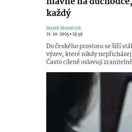
hlavně na důchodce,
každý
Marek Morafcsik
21. 10. 2025 ▪ 23:59
Do českého prostoru se šíří s
výzev, které nikdy nepřicháze
Často cíleně oslovují zraniteln