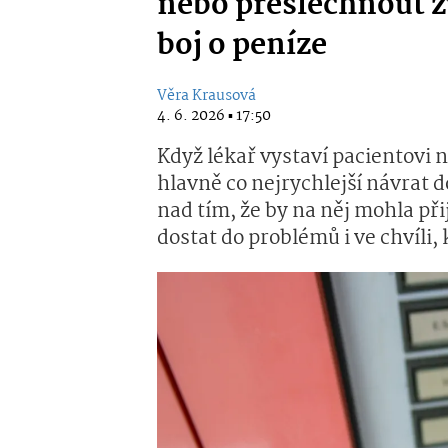
nebo přeslechnout z
boj o peníze
Věra Krausová
4. 6. 2026 ▪ 17:50
Když lékař vystaví pacientovi
hlavně co nejrychlejší návrat 
nad tím, že by na něj mohla při
dostat do problémů i ve chvíli,