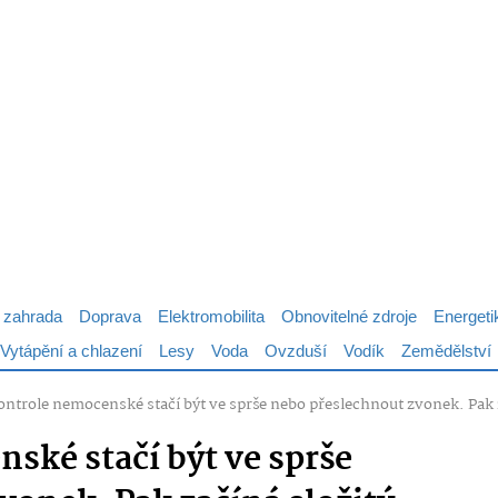
 zahrada
Doprava
Elektromobilita
Obnovitelné zdroje
Energeti
Vytápění a chlazení
Lesy
Voda
Ovzduší
Vodík
Zemědělství
kontrole nemocenské stačí být ve sprše nebo přeslechnout zvonek. Pak z
ské stačí být ve sprše