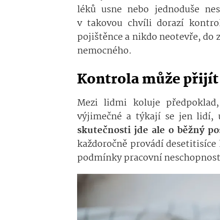
léků usne nebo jednoduše nesl
v takovou chvíli dorazí kontr
pojištěnce a nikdo neotevře, do
nemocného.
Kontrola může přijít
Mezi lidmi koluje předpoklad
výjimečné a týkají se jen lidí
skutečnosti jde ale o běžný po
každoročně provádí desetitisíce k
podmínky pracovní neschopnost