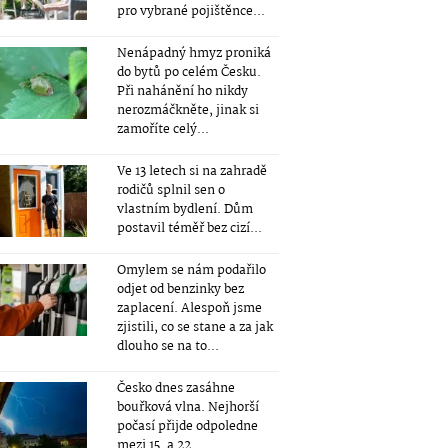
pro vybrané pojištěnce...
Nenápadný hmyz proniká
do bytů po celém Česku.
Při nahánění ho nikdy
nerozmáčkněte, jinak si
zamoříte celý...
Ve 13 letech si na zahradě
rodičů splnil sen o
vlastním bydlení. Dům
postavil téměř bez cizí...
Omylem se nám podařilo
odjet od benzinky bez
zaplacení. Alespoň jsme
zjistili, co se stane a za jak
dlouho se na to...
Česko dnes zasáhne
bouřková vlna. Nejhorší
počasí přijde odpoledne
mezi 15. a 22....