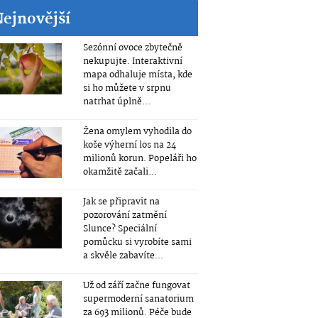
Nejnovější
Sezónní ovoce zbytečně
nekupujte. Interaktivní
mapa odhaluje místa, kde
si ho můžete v srpnu
natrhat úplně...
Žena omylem vyhodila do
koše výherní los na 24
milionů korun. Popeláři ho
okamžitě začali...
Jak se připravit na
pozorování zatmění
Slunce? Speciální
pomůcku si vyrobíte sami
a skvěle zabavíte...
Už od září začne fungovat
supermoderní sanatorium
za 693 milionů. Péče bude