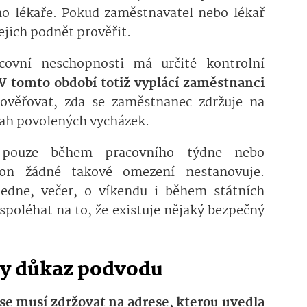
ho lékaře. Pokud zaměstnavatel nebo lékař
ejich podnět prověřit.
covní neschopnosti má určité kontrolní
V tomto období totiž vyplácí zaměstnanci
ověřovat, zda se zaměstnanec zdržuje na
sah povolených vycházek.
í pouze během pracovního týdne nebo
on žádné takové omezení nestanovuje.
ledne, večer, o víkendu i během státních
poléhat na to, že existuje nějaký bezpečný
dy důkaz podvodu
se musí zdržovat na adrese, kterou uvedla