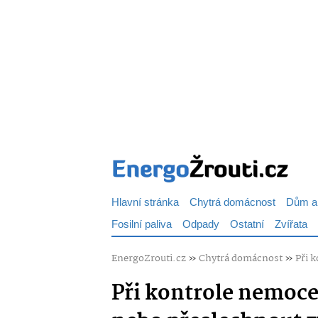
Hlavní stránka
Chytrá domácnost
Dům a
Fosilní paliva
Odpady
Ostatní
Zvířata
EnergoZrouti.cz
»
Chytrá domácnost
»
Při 
Při kontrole nemocen