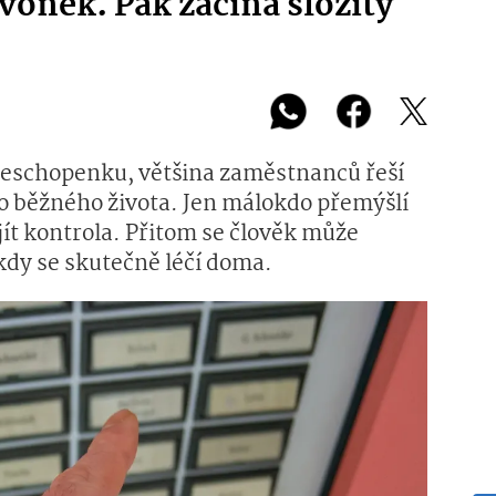
vonek. Pak začíná složitý
 neschopenku, většina zaměstnanců řeší
do běžného života. Jen málokdo přemýšlí
jít kontrola. Přitom se člověk může
 kdy se skutečně léčí doma.