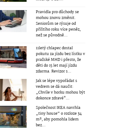
Pravidla pro důchody se
mohou znovu změnit.
Seniorům se rýsuje od
příštího roku více peněz,
než se původně...
11letý chlapec dostal
pokutu za jízdu bez lístku v
pražské MHD i přesto, že
děti do 15 let mají jízdu
zdarma. Revizor s...
Jak se lépe vypořádat s
vedrem se dá naučit:
„Chvíle v horku mohou být
dokonce zdravé"...
Společnost IKEA navrhla
„tiny house“ o rozloze 34
m², aby pomohla lidem
bez...