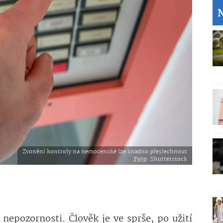
Zvonění kontroly na nemocenské lze snadno přeslechnout
Foto
: Shutterstock
 nepozornosti. Člověk je ve sprše, po užití