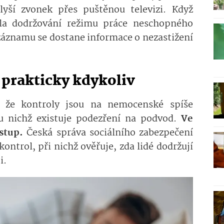
yší zvonek přes puštěnou televizi. Když
ola dodržování režimu práce neschopného
 záznamu se dostane informace o nezastižení
 prakticky kdykoliv
, že kontroly jsou na nemocenské spíše
, u nichž existuje podezření na podvod.
Ve
stup.
Česká správa sociálního zabezpečení
ontrol, při nichž ověřuje, zda lidé dodržují
i.