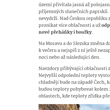
území přivítala jasná až polojasn
příjemných slunečních paprsků. 
nevydrží. Nad Českou republiku
pronikat více oblačnosti a už
odp
nové přeháňky i bouřky
.
Na Moravu a do Slezska změna dor
k večeru a nejspíš z ní ještě nez
noci nebo až následující den.
Navzdory přibývající oblačnosti
Nejvyšší odpolední teploty vysto
chladněji bude na západě Čech, k
budou teploty pohybovat kolem 2
oblastech, kde teploty zřídka pře