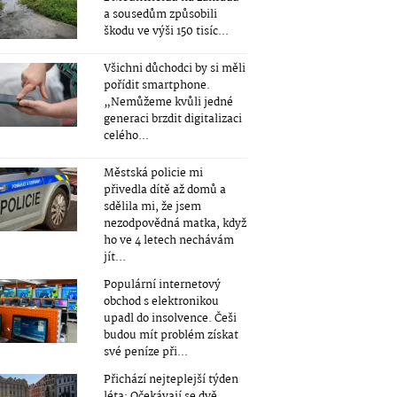
a sousedům způsobili
škodu ve výši 150 tisíc...
Všichni důchodci by si měli
pořídit smartphone.
„Nemůžeme kvůli jedné
generaci brzdit digitalizaci
celého...
Městská policie mi
přivedla dítě až domů a
sdělila mi, že jsem
nezodpovědná matka, když
ho ve 4 letech nechávám
jít...
Populární internetový
obchod s elektronikou
upadl do insolvence. Češi
budou mít problém získat
své peníze při...
Přichází nejteplejší týden
léta: Očekávají se dvě