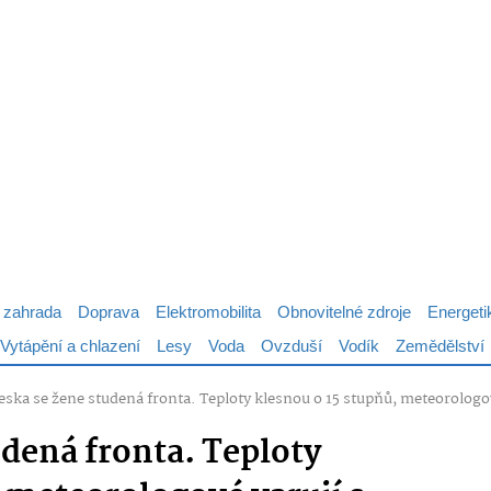
 zahrada
Doprava
Elektromobilita
Obnovitelné zdroje
Energeti
Vytápění a chlazení
Lesy
Voda
Ovzduší
Vodík
Zemědělství
eska se žene studená fronta. Teploty klesnou o 15 stupňů, meteorologo
udená fronta. Teploty