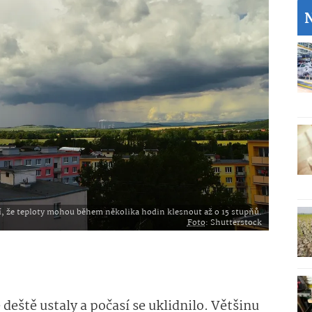
, že teploty mohou během několika hodin klesnout až o 15 stupňů.
Foto
: Shutterstock
 deště ustaly a počasí se uklidnilo. Většinu