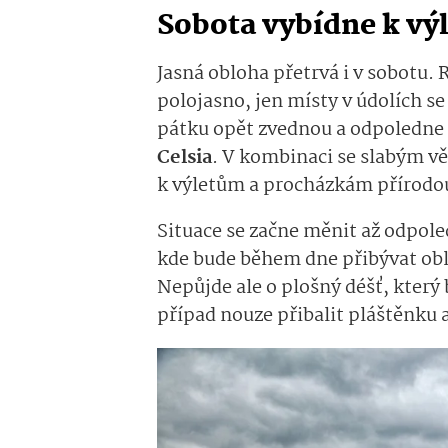
Sobota vybídne k vý
Jasná obloha přetrvá i v sobotu.
polojasno, jen místy v údolích s
pátku opět zvednou a odpoledne
Celsia
. V kombinaci se slabým vě
k výletům a procházkám přírodo
Situace se začne měnit až odpole
kde bude během dne přibývat obl
Nepůjde ale o plošný déšť, který 
případ nouze přibalit pláštěnku