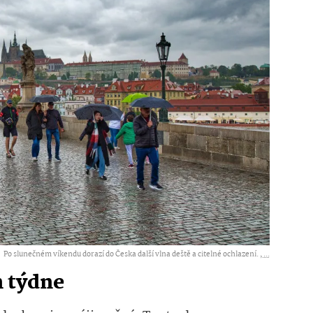
Po slunečném víkendu dorazí do Česka další vlna deště a citelné ochlazení. ,
...
n týdne