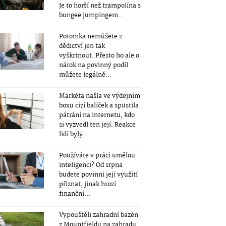
Je to horší než trampolína s
bungee jumpingem...
Potomka nemůžete z
dědictví jen tak
vyškrtnout. Přesto ho ale o
nárok na povinný podíl
můžete legálně...
Markéta našla ve výdejním
boxu cizí balíček a spustila
pátrání na internetu, kdo
si vyzvedl ten její. Reakce
lidí byly...
Používáte v práci umělou
inteligenci? Od srpna
budete povinni její využití
přiznat, jinak hrozí
finanční...
Vypouštěli zahradní bazén
z Mountfieldu na zahradu