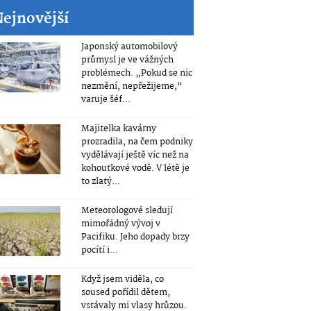
Nejnovější
Japonský automobilový
průmysl je ve vážných
problémech. „Pokud se nic
nezmění, nepřežijeme,“
varuje šéf...
Majitelka kavárny
prozradila, na čem podniky
vydělávají ještě víc než na
kohoutkové vodě. V létě je
to zlatý...
Meteorologové sledují
mimořádný vývoj v
Pacifiku. Jeho dopady brzy
pocítí i...
Když jsem viděla, co
soused pořídil dětem,
vstávaly mi vlasy hrůzou.