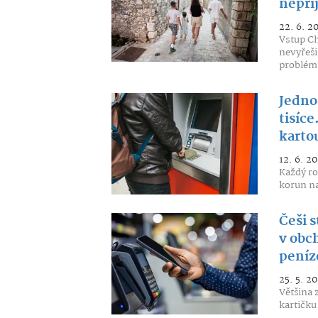
nepří
22. 6. 2
Vstup Ch
nevyřeši
problémů
Jedno
tisíce
kartou
12. 6. 2
Každý ro
korun na
Češi s
v obch
peníz
25. 5. 2
Většina 
kartičku