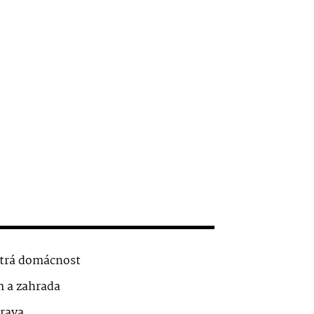
trá domácnost
 a zahrada
rava