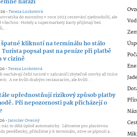
jemně narazí
Ovz
026 •
Tereza Loskotová
orvatska do eurozóny v roce 2023 cestování zjednodušil, ale
Vod
l všechno. Hotely a supermarkety karty přijímají bez
,...
Zem
 špatné kliknutí na terminálu ho stálo
Úsp
. Turista popsal past na peníze při platbě
Poč
 v cizině
Ener
026 •
Tereza Loskotová
k nechávají čeští turisté v zahraničí zbytečně stovky až tisíce
Jad
víc. A ne kvůli drahým restauracím, ale kvůli...
Dot
tále upřednostňují rizikový způsob platby
Pří
odě. Při nepozornosti pak přicházejí o
e
Náz
026 •
Jaroslav Ovesný
Cest
z nás to dělá úplně automaticky. Sáhneme pro plastovou
 do peněženky, přiložíme ji k terminálu, ozve se pípnutí a...
Mik