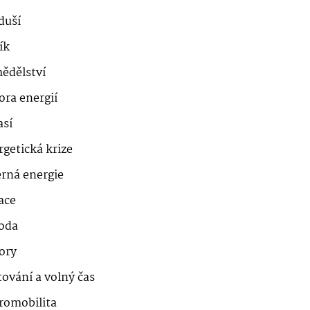
duší
ík
ědělství
ora energií
así
getická krize
erná energie
ace
roda
ory
ování a volný čas
romobilita