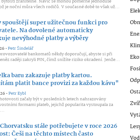
u bytosti zranitelné. Navíc se mohou poměrně jednoduše
 což je noční můra všech rodičů. V současné době to však už...
Ele
 spouštějí super užitečnou funkci pro
Obn
vatele. Na dovolené automaticky
Ene
kuje nevýhodné platby a výběry
Klim
26 •
Petr Šindelář
provozovatelé bankomatů někdy doporučují, abyste si při
Eko
eněz raději zakryli PIN, čímž snížíte riziko okradení. Jenže...
Fosi
lka baru zakazuje platby kartou.
Odp
tám platit bance provizi za každou kávu"
Ost
026 •
Petr Eybl
 hotovosti začaly být v posledních letech nahrazovány
Zví
ostními formami plateb, jejichž popularita vystoupala za
...
Vyt
 Chorvatsku stále potřebujete v roce 2026
Les
ost: Češi na těchto místech často
Vod