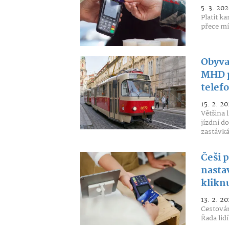
5. 3. 202
Platit k
přece mít
Obyva
MHD p
telef
15. 2. 20
Většina 
jízdní d
zastávká
Češi p
nastav
kliknu
13. 2. 20
Cestován
Řada lidí