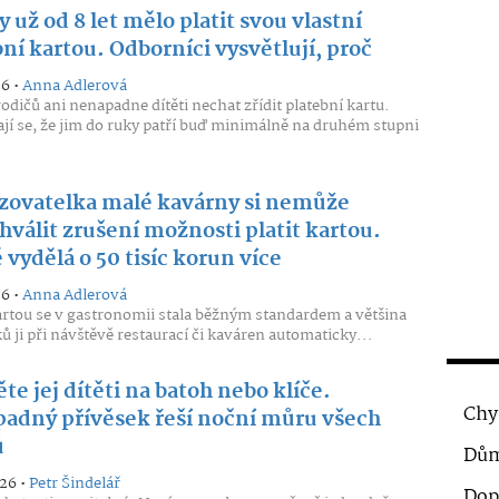
y už od 8 let mělo platit svou vlastní
ní kartou. Odborníci vysvětlují, proč
26 •
Anna Adlerová
dičů ani nenapadne dítěti nechat zřídit platební kartu.
í se, že jim do ruky patří buď minimálně na druhém stupni
zovatelka malé kavárny si nemůže
válit zrušení možnosti platit kartou.
vydělá o 50 tisíc korun více
26 •
Anna Adlerová
artou se v gastronomii stala běžným standardem a většina
ů ji při návštěvě restaurací či kaváren automaticky...
te jej dítěti na batoh nebo klíče.
Chy
adný přívěsek řeší noční můru všech
ů
Dům
026 •
Petr Šindelář
Dop