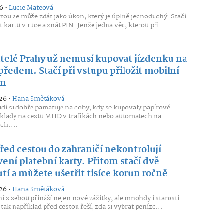
6 •
Lucie Mateová
artou se může zdát jako úkon, který je úplně jednoduchý. Stačí
 kartu v ruce a znát PIN. Jenže jedna věc, kterou při...
telé Prahy už nemusí kupovat jízdenku na
ředem. Stačí při vstupu přiložit mobilní
on
26 •
Hana Smětáková
lidí si dobře pamatuje na doby, kdy se kupovaly papírové
oklady na cestu MHD v trafikách nebo automatech na
ch....
řed cestou do zahraničí nekontrolují
ení platební karty. Přitom stačí dvě
tí a můžete ušetřit tisíce korun ročně
26 •
Hana Smětáková
í s sebou přináší nejen nové zážitky, ale mnohdy i starosti.
 tak například před cestou řeší, zda si vybrat peníze...