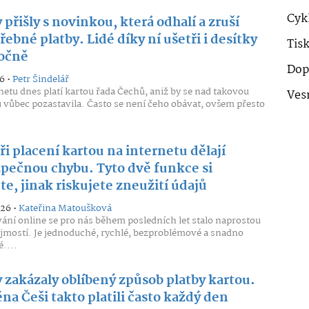
Cykl
přišly s novinkou, která odhalí a zruší
ebné platby. Lidé díky ní ušetři i desítky
Tis
ročně
Dop
6 •
Petr Šindelář
netu dnes platí kartou řada Čechů, aniž by se nad takovou
Ves
u vůbec pozastavila. Často se není čeho obávat, ovšem přesto
ři placení kartou na internetu dělají
pečnou chybu. Tyto dvě funkce si
e, jinak riskujete zneužití údajů
026 •
Kateřina Matoušková
ní online se pro nás během posledních let stalo naprostou
mostí. Je jednoduché, rychlé, bezproblémové a snadno
....
 zakázaly oblíbený způsob platby kartou.
a Češi takto platili často každý den