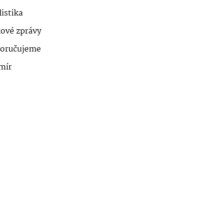
istika
kové zprávy
oručujeme
mír