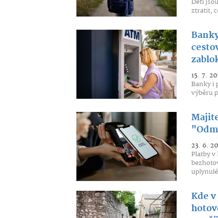
Děti jso
ztratit,
Banky
cesto
zablo
15. 7. 20
Banky i 
výběru p
Majite
"Odmí
23. 6. 2
Platby v
bezhotov
uplynulé
Kde v
hotov