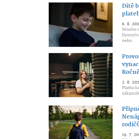
Dítě b
plateb
6. 8. 20
Mnoho ro
Domnívaj
nebo...
Provo
vynach
Ročně 
2. 8. 20
Platba k
zákazník
Připně
Nenáp
rodič
19. 7. 2