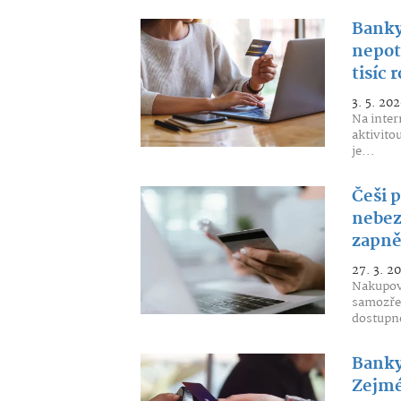
Banky 
nepotř
tisíc 
3. 5. 202
Na inter
aktivito
je...
Češi p
nebez
zapnět
27. 3. 2
Nakupová
samozřej
dostupné
Banky
Zejmén