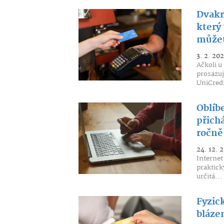
Dvakr
který 
můžet
3. 2. 20
Ačkoli u
prosazuj
UniCredi
Oblíb
přichá
ročně
24. 12. 
Interne
praktick
určitá...
Fyzick
blázen