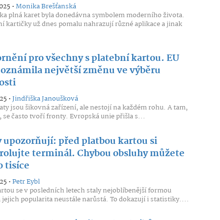
2025 •
Monika Brešťanská
ka plná karet byla donedávna symbolem moderního života.
í kartičky už dnes pomalu nahrazují různé aplikace a jinak
rnění pro všechny s platební kartou. EU
 oznámila největší změnu ve výběru
osti
25 •
Jindřiška Janoušková
y jsou šikovná zařízení, ale nestojí na každém rohu. A tam,
, se často tvoří fronty. Evropská unie přišla s...
 upozorňují: před platbou kartou si
rolujte terminál. Chybou obsluhy můžete
o tisíce
25 •
Petr Eybl
artou se v posledních letech staly nejoblíbenější formou
 jejich popularita neustále narůstá. To dokazují i statistiky....