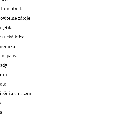
ktromobilita
ovitelné zdroje
rgetika
atická krize
nomika
lní paliva
ady
atní
řata
ápění a chlazení
y
a