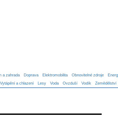
 a zahrada
Doprava
Elektromobilita
Obnovitelné zdroje
Energ
Vytápění a chlazení
Lesy
Voda
Ovzduší
Vodík
Zemědělství