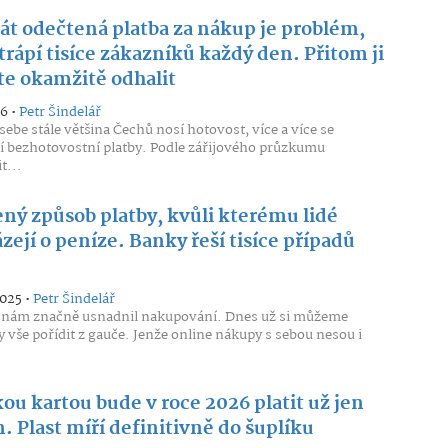
át odečtená platba za nákup je problém,
trápí tisíce zákazníků každý den. Přitom ji
e okamžitě odhalit
26 •
Petr Šindelář
 sebe stále většina Čechů nosí hotovost, více a více se
í bezhotovostní platby. Podle zářijového průzkumu
t...
ený způsob platby, kvůli kterému lidé
zejí o peníze. Banky řeší tisíce případů
2025 •
Petr Šindelář
t nám značně usnadnil nakupování. Dnes už si můžeme
y vše pořídit z gauče. Jenže online nákupy s sebou nesou i
ou kartou bude v roce 2026 platit už jen
. Plast míří definitivně do šuplíku