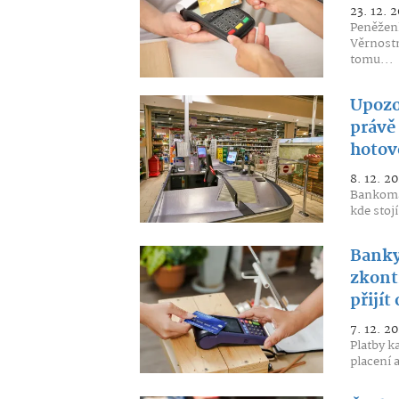
23. 12. 
Peněžen
Věrnostn
tomu...
Upozo
právě
hotov
8. 12. 20
Bankomat
kde stojí
Banky
zkont
přijít 
7. 12. 20
Platby k
placení a