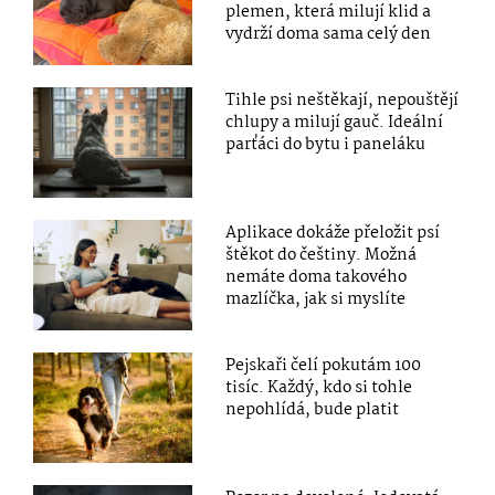
plemen, která milují klid a
vydrží doma sama celý den
Tihle psi neštěkají, nepouštějí
chlupy a milují gauč. Ideální
parťáci do bytu i paneláku
Aplikace dokáže přeložit psí
štěkot do češtiny. Možná
nemáte doma takového
mazlíčka, jak si myslíte
Pejskaři čelí pokutám 100
tisíc. Každý, kdo si tohle
nepohlídá, bude platit