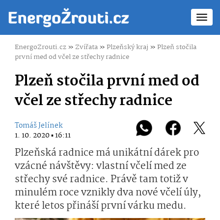
Toggl
navig
EnergoZrouti.cz
»
Zvířata
»
Plzeňský kraj
»
Plzeň stočila
první med od včel ze střechy radnice
Plzeň stočila první med od
včel ze střechy radnice
Tomáš Jelínek
1. 10. 2020 ▪ 16:11
Plzeňská radnice má unikátní dárek pro
vzácné návštěvy: vlastní včelí med ze
střechy své radnice. Právě tam totiž v
minulém roce vznikly dva nové včelí úly,
které letos přináší první várku medu.