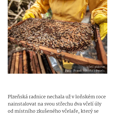
Včelí plástve
Foto
: Frank Meriño / Pexels
Plzeňská radnice nechala už v loňském roce
nainstalovat na svou střechu dva včelí úly
od místního zkušeného včelaře, který se