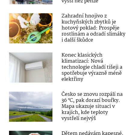
vyšší než penze
Zahradní hnojivo z
kuchyňských zbytků je
hotový poklad: Prospěje
rostlinám a odradí slimáky
i další škůdce
Konec klasických
klimatizací: Nová
technologie chladí tišeji a
spotřebuje výrazně méně
elektřiny
Česko se znovu rozpálí na
36 °C, pak dorazí bouřky.
Mapa ukazuje situaci v
krajích, kde teploty
vystřelí nejvýš
Dětem nedávám kapesné,