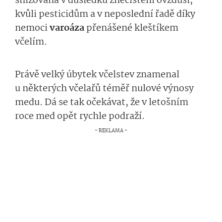
snižována v důsledku znečištění ovzduší,
kvůli pesticidům a v neposlední řadě díky
nemoci
varoáza
přenášené kleštíkem
včelím.
Právě velký úbytek včelstev znamenal
u některých včelařů téměř nulové výnosy
medu. Dá se tak očekávat, že v letošním
roce med opět rychle podraží.