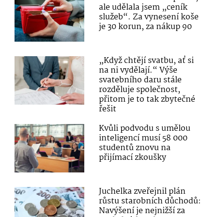
ale udělala jsem „ceník
služeb“. Za vynesení koše
je 30 korun, za nákup 90
„Když chtějí svatbu, ať si
na ni vydělají.“ Výše
svatebního daru stále
rozděluje společnost,
přitom je to tak zbytečné
řešit
Kvůli podvodu s umělou
inteligencí musí 58 000
studentů znovu na
přijímací zkoušky
Juchelka zveřejnil plán
růstu starobních důchodů:
Navýšení je nejnižší za