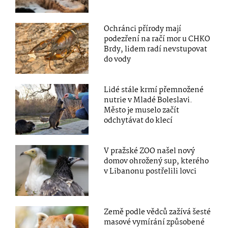
Ochránci přírody mají
podezření na račí mor u CHKO
Brdy, lidem radí nevstupovat
do vody
Lidé stále krmí přemnožené
nutrie v Mladé Boleslavi.
Město je muselo začít
odchytávat do klecí
V pražské ZOO našel nový
domov ohrožený sup, kterého
v Libanonu postřelili lovci
Země podle vědců zažívá šesté
masové vymírání způsobené