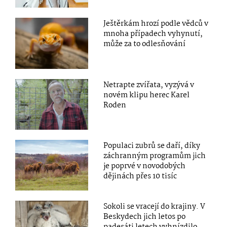
Ještěrkám hrozí podle vědců v
mnoha případech vyhynutí,
může za to odlesňování
Netrapte zvířata, vyzývá v
novém klipu herec Karel
Roden
Populaci zubrů se daří, díky
záchranným programům jich
je poprvé v novodobých
dějinách přes 10 tisíc
Sokoli se vracejí do krajiny. V
Beskydech jich letos po
padesáti letech vyhnízdilo