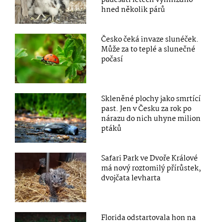
hned několik párů
Česko čeká invaze slunéček.
Může za to teplé a slunečné
počasí
Skleněné plochy jako smrtící
past. Jen v Česku za rok po
nárazu do nich uhyne milion
ptáků
Safari Park ve Dvoře Králové
má nový roztomilý přírůstek,
dvojčata levharta
Florida odstartovala hon na