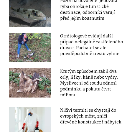
Pozor na dovolené. Jedovatá
ryba ohrožuje turistické
destinace, odborníci varují
před jejím kousnutím
Ornitologové evidují další
případ nelegálně zastřeleného
dravce. Pachatel se ale
pravděpodobně trestu vyhne
Krutým způsobem zabil dva
orly, lišky, káně nebo vydry.
Myslivec si od soudu odnesl
podmínku a pokutu čtvrt
milionu
Ničiví termiti se chystají do
evropských měst, zničí
dřevěné konstrukce i nábytek