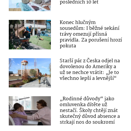
posledních 10 let
Konec hlučným
sousedům: I běžné sekání
trávy omezují přísná
pravidla. Za porušení hrozí
pokuta
Starší pár z Česka odjel na
dovolenou do Ameriky a
už se nechce vrátit: „Je to
všechno lepší a levnější“
„Rodinné důvody“ jako
omluvenka dítěte už
nestačí. Školy chtějí znát
skutečný důvod absence a
strkají nos do soukromí