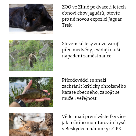
ZOO ve Zlíně po dvaceti letech
obnoví chov jaguárů, otevře
pro ně novou expozici Jaguar
Trek
Slovenské lesy znovu varují
před medvědy, evidují další
napadení zaměstnance
Přírodovědci se snaží
zachránit kriticky ohroženého
karase obecného, zapojit se
může i veřejnost
Vědci mají první výsledky více
jak ročního monitorování rysů
v Beskydech náramky s GPS