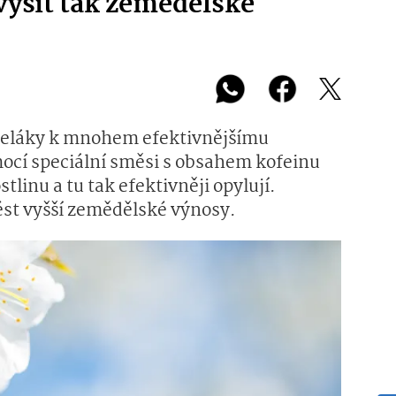
výšit tak zemědělské
meláky k mnohem efektivnějšímu
mocí speciální směsi s obsahem kofeinu
tlinu a tu tak efektivněji opylují.
ést vyšší zemědělské výnosy.