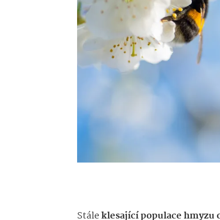
Stále
klesající populace hmyzu o