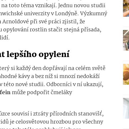
 na toto téma vznikají. Jednu novou studii
eenwichské univerzity v Londýně. Výzkumný
rnoldové při své práci zjistil, že
pylování rostlin stačit stejná přísada,
idí.
t lepšího opylení
terý si každý den dopřávají na celém světě
lahodné kávy a bez níž si mnozí nedokáží
 v této nové studii. Odborníci v ní ukazují,
fein
může podpořit čmeláky
zce souvisí i ztráty přírodních stanovišť,
icidů je celosvětovou hrozbou pro všechny