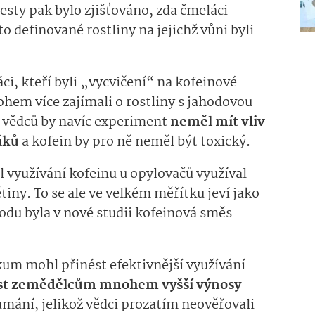
 Testy pak bylo zjišťováno, zda čmeláci
 definované rostliny na jejichž vůni byli
ci, kteří byli „vycvičení“ na kofeinové
em více zajímali o rostliny s jahodovou
le vědců by navíc experiment
neměl mít vliv
áků
a kofein by pro ně neměl být toxický.
 využívání kofeinu u opylovačů využíval
iny. To se ale ve velkém měřítku jeví jako
odu byla v nové studii kofeinová směs
kum mohl přinést efektivnější využívání
st zemědělcům mnohem vyšší výnosy
oumání, jelikož vědci prozatím neověřovali