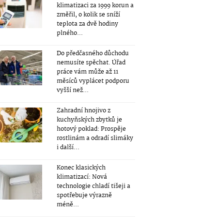
klimatizaci za 1999 korun a
změřil, o kolik se sníží
teplota za dvě hodiny
plného...
Do předčasného důchodu
nemusíte spěchat. Úřad
práce vám může až 11
měsíců vyplácet podporu
vyšší než...
Zahradní hnojivo z
kuchyňských zbytků je
hotový poklad: Prospěje
rostlinám a odradí slimáky
i další...
Konec klasických
klimatizací: Nová
technologie chladí tišeji a
spotřebuje výrazně
méně...