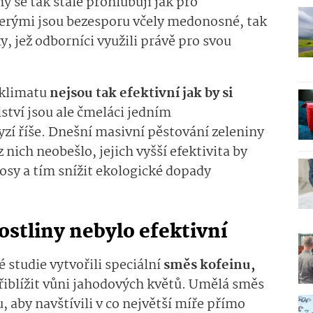
y se tak stále prohlubují jak pro
erými jsou bezesporu včely medonosné, tak
, jež odborníci využili právě pro svou
 klimatu
nejsou tak efektivní jak by si
ství jsou ale čmeláci jedním
zí říše. Dnešní masivní pěstování zeleniny
z nich neobešlo, jejich vyšší efektivita by
nosy a tím snížit ekologické dopady
ostliny nebylo efektivní
 studie vytvořili speciální
směs kofeinu,
přiblížit vůni jahodových květů. Umělá směs
 aby navštívili v co největší míře přímo