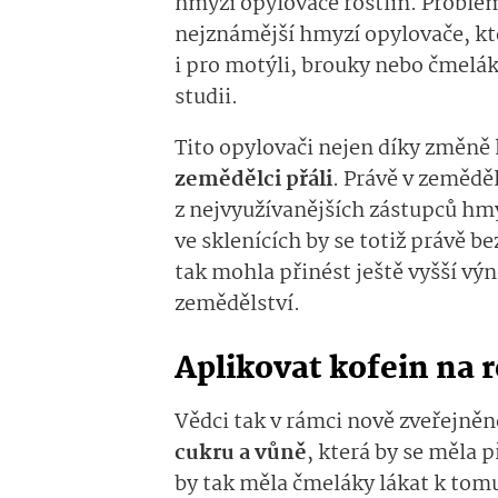
hmyzí opylovače rostlin. Problém
nejznámější hmyzí opylovače, kt
i pro motýli, brouky nebo čmeláky
studii.
Tito opylovači nejen díky změně
zemědělci přáli
. Právě v zeměděl
z nejvyužívanějších zástupců hmy
ve sklenících by se totiž právě be
tak mohla přinést ještě vyšší vý
zemědělství.
Aplikovat kofein na r
Vědci tak v rámci nově zveřejněné
cukru a vůně
, která by se měla 
by tak měla čmeláky lákat k tomu,