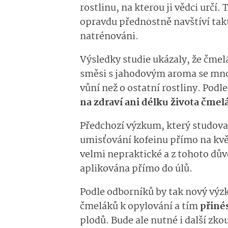
rostlinu, na kterou ji vědci určí.
opravdu přednostně navštíví takto
natrénováni.
Výsledky studie ukázaly, že čmelá
směsi s jahodovým aroma se mnoh
vůní než o ostatní rostliny. Pod
na zdraví ani délku života čmel
Předchozí výzkum, který studoval
umisťování kofeinu přímo na květ
velmi nepraktické a z tohoto dův
aplikována přímo do úlů.
Podle odborníků by tak nový výz
čmeláků k opylování a tím
přiné
plodů. Bude ale nutné i další zk