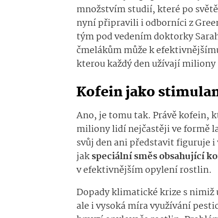
množstvím studií, které po světě
nyní připravili i odborníci z Gr
tým pod vedením doktorky Sarah A
čmelákům může k efektivnějšímu o
kterou každý den užívají miliony l
Kofein jako stimulan
Ano, je tomu tak. Právě kofein, k
miliony lidí nejčastěji ve formě 
svůj den ani představit figuruje i
jak
speciální směs obsahující ko
v efektivnějším opylení rostlin.
Dopady klimatické krize s nimiž ú
ale i vysoká míra využívání pest