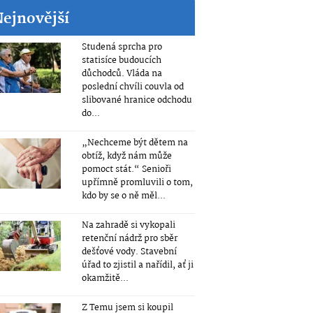
Nejnovější
Studená sprcha pro
statisíce budoucích
důchodců. Vláda na
poslední chvíli couvla od
slibované hranice odchodu
do...
„Nechceme být dětem na
obtíž, když nám může
pomoct stát.“ Senioři
upřímně promluvili o tom,
kdo by se o ně měl...
Na zahradě si vykopali
retenční nádrž pro sběr
dešťové vody. Stavební
úřad to zjistil a nařídil, ať ji
okamžitě...
Z Temu jsem si koupil