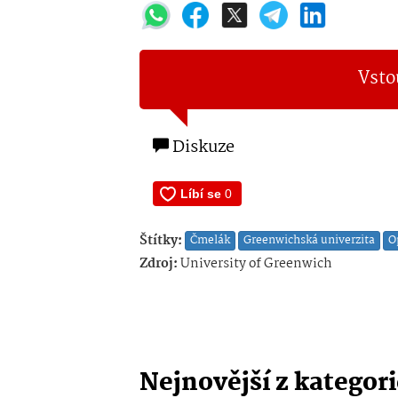
Vsto
Diskuze
Štítky:
Čmelák
Greenwichská univerzita
O
Zdroj:
University of Greenwich
Nejnovější z kategor