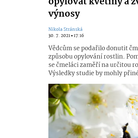
opylovat květiny a z
výnosy
Nikola Stránská
30. 7. 2021 ▪ 17:16
Vědcům se podařilo donutit č
způsobu opylování rostlin. Po
se čmeláci zaměří na určitou ros
Výsledky studie by mohly přin