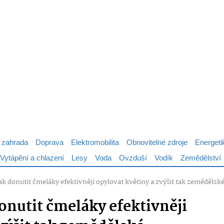
 zahrada
Doprava
Elektromobilita
Obnovitelné zdroje
Energeti
Vytápění a chlazení
Lesy
Voda
Ovzduší
Vodík
Zemědělství
 jak donutit čmeláky efektivněji opylovat květiny a zvýšit tak zemědělsk
donutit čmeláky efektivněji