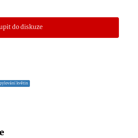
upit do diskuze
pylování květin
ie