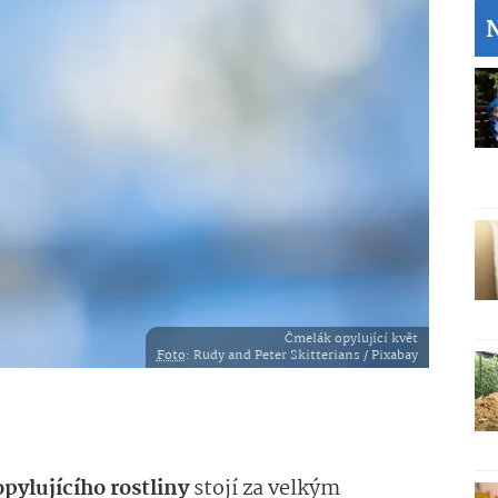
Čmelák opylující květ
Foto
: Rudy and Peter Skitterians / Pixabay
pylujícího rostliny
stojí za velkým