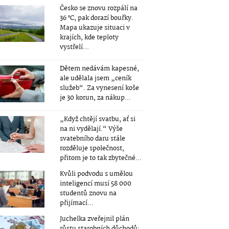
Česko se znovu rozpálí na
36 °C, pak dorazí bouřky.
Mapa ukazuje situaci v
krajích, kde teploty
vystřelí...
Dětem nedávám kapesné,
ale udělala jsem „ceník
služeb“. Za vynesení koše
je 30 korun, za nákup...
„Když chtějí svatbu, ať si
na ni vydělají.“ Výše
svatebního daru stále
rozděluje společnost,
přitom je to tak zbytečné...
Kvůli podvodu s umělou
inteligencí musí 58 000
studentů znovu na
přijímací...
Juchelka zveřejnil plán
růstu starobních důchodů: