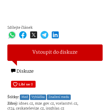
Sdílejte článek
Vstoupit do diskuze
Diskuze
Štítky:
Med
Vyhláška
Značení medu
Zdroj:
idnes.cz, mze.gov.cz, vcelarstvi.cz,
ct24.ceskatelevize.cz, irozhlas.cz