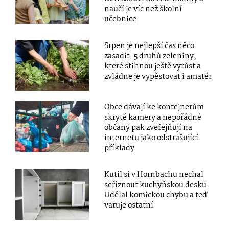
naučí je víc než školní
učebnice
Srpen je nejlepší čas něco
zasadit: 5 druhů zeleniny,
které stihnou ještě vyrůst a
zvládne je vypěstovat i amatér
Obce dávají ke kontejnerům
skryté kamery a nepořádné
občany pak zveřejňují na
internetu jako odstrašující
příklady
Kutil si v Hornbachu nechal
seříznout kuchyňskou desku.
Udělal komickou chybu a teď
varuje ostatní