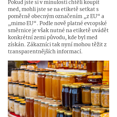
Pokud jste si v minulosti chtěli koupit
med, mohli jste se na etiketě setkat s
poměrně obecným označením „z EU“ a
„mimo EU“. Podle nově platné evropské
směrnice je však nutné na etiketě uvádět
konkrétní zemi původu, kde byl med
získán. Zákazníci tak nyní mohou těžit z
transparentnějších informací.