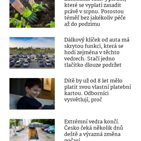
které se vyplatí zasadit
právě v srpnu. Porostou
téměř bez jakékoliv péče
až do podzimu
Dálkový klíček od auta má
skrytou funkci, která se
hodí zejména v těchto
vedrech. Stačí jedno
tlačítko dlouze podržet
Dítě by už od 8 let mělo
platit svou vlastní platební
kartou. Odborníci
vysvětlují, proč
Extrémní vedra končí.
Česko čeká několik dnů
deště a výrazná změna
počasí