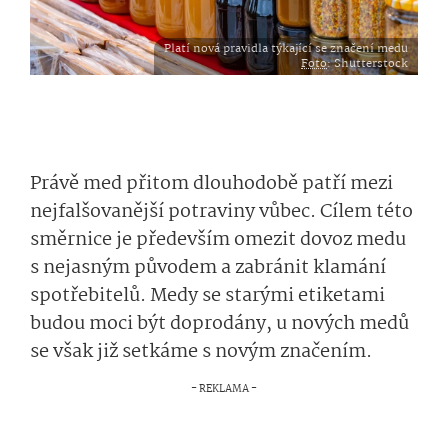
Platí nová pravidla týkající se značení medu
Foto
: Shutterstock
Právě med přitom dlouhodobě patří mezi
nejfalšovanější potraviny vůbec. Cílem této
směrnice je především omezit dovoz medu
s nejasným původem a zabránit klamání
spotřebitelů. Medy se starými etiketami
budou moci být doprodány, u nových medů
se však již setkáme s novým značením.