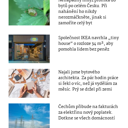
Nenápadný hmyz proniká do
bytů po celém Česku. Při
nahánění ho nikdy
nerozmáčkněte, jinak si
zamoříte celý byt
Společnost IKEA navrhla „tiny
house“ o rozloze 34 m², aby
pomohla lidem bez peněz
Najali jsme bytového
architekta. Za pár hodin práce
si řekl o víc, než já vydělám za
měsíc. Prý se držel při zemi
Čechům přibude na fakturách
za elektřinu nový poplatek.
Dotkne se všech domácností