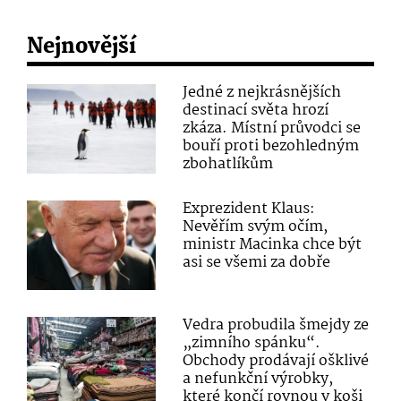
Nejnovější
Jedné z nejkrásnějších
destinací světa hrozí
zkáza. Místní průvodci se
bouří proti bezohledným
zbohatlíkům
Exprezident Klaus:
Nevěřím svým očím,
ministr Macinka chce být
asi se všemi za dobře
Vedra probudila šmejdy ze
„zimního spánku“.
Obchody prodávají ošklivé
a nefunkční výrobky,
které končí rovnou v koši