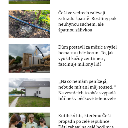
Češi ve vedrech zalévají
zahradu špatně. Rostliny pak
neuhynou suchem, ale
špatnou zálivkou
Dům postavil za měsíc a vyšel
ho na 110 tisíc korun. To, jak
využil každý centimetr,
fascinuje miliony lidí
„Na co nemám peníze já,
nebude mít ani můj soused.“
Na vesnicích to občas vypadá
hůř než v béčkové telenovele
Kutilský hit, kterému Češi
propadli po celé republice.
Děti zabaví na celé hodiny a