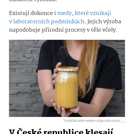
Existují dokonce i
medy, které vznikají
v laboratorních podmínkách
. Jejich výroba
napodobuje přírodní procesy v těle včely.
Vyhláška také modernizuje názvosloví ,
...
V České republice klesají