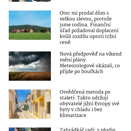
Otec mi prodal dům s
velkou slevou, protože
jsme rodina. Finanční
úřad požadoval doplacení
kvůli rozdílu oproti tržní
ceně
Nová předpověď na víkend
mění plány.
Meteorologové ukázali, co
přijde po bouřkách
Osvědčená metoda po
staletí: Takto udržují
obyvatelé jižní Evropy své
byty v chladu i bez
klimatizace
Zahrádkář radí: 5 plodin,