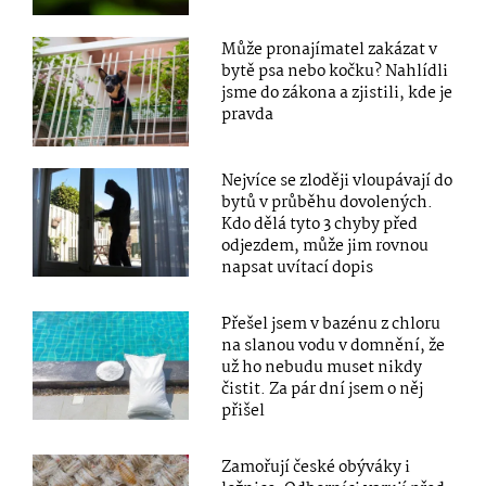
Může pronajímatel zakázat v
bytě psa nebo kočku? Nahlídli
jsme do zákona a zjistili, kde je
pravda
Nejvíce se zloději vloupávají do
bytů v průběhu dovolených.
Kdo dělá tyto 3 chyby před
odjezdem, může jim rovnou
napsat uvítací dopis
Přešel jsem v bazénu z chloru
na slanou vodu v domnění, že
už ho nebudu muset nikdy
čistit. Za pár dní jsem o něj
přišel
Zamořují české obýváky i