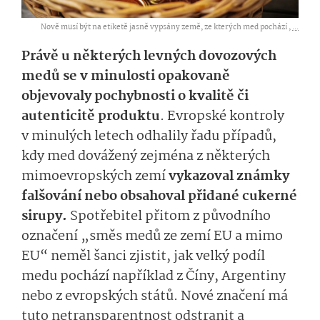
Nově musí být na etiketě jasně vypsány země, ze kterých med pochází ,
...
Právě u některých levných dovozových
medů se v minulosti opakovaně
objevovaly pochybnosti o kvalitě či
autenticitě produktu
. Evropské kontroly
v minulých letech odhalily řadu případů,
kdy med dovážený zejména z některých
mimoevropských zemí
vykazoval známky
falšování nebo obsahoval přidané cukerné
sirupy.
Spotřebitel přitom z původního
označení „směs medů ze zemí EU a mimo
EU“ neměl šanci zjistit, jak velký podíl
medu pochází například z Číny, Argentiny
nebo z evropských států. Nové značení má
tuto netransparentnost odstranit a