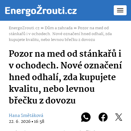
Toggl
navig
EnergoZrouti.cz
»
Dům a zahrada
»
Pozor na med od
stánkařů i v ochodech. Nové označení hned odhalí, zda
kupujete kvalitu, nebo levnou břečku z dovozu
Pozor na med od stánkařů i
v ochodech. Nové označení
hned odhalí, zda kupujete
kvalitu, nebo levnou
břečku z dovozu
Hana Smětáková
22. 6. 2026 ▪ 16:58