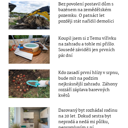
Bez povolení postavil dům s
bazénem na zemědělském
pozemku. O patnáct let
později stát nařídil demolici
Koupil jsem si z Temu vířivku
na zahradu a tohle mi přišlo.
Sousedé záviděli jen prvních
pár dní
Kdo zasadí první hlízy v srpnu,
bude mít na podzim
nejkrásnější zahradu. Záhony
rozzáří záplava barevných
květů
Darovaný byt rozhádal rodinu
na 20 let. Dokud sestra byt
neprodá a nedá mi půlku,
nepromluvím s ní