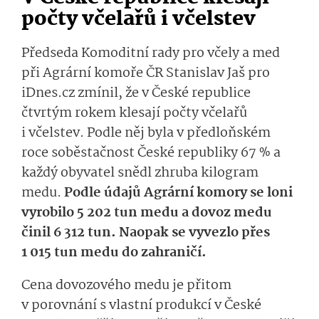
počty včelařů i včelstev
Předseda Komoditní rady pro včely a med
při Agrární komoře ČR Stanislav Jaš pro
iDnes.cz zmínil, že v České republice
čtvrtým rokem klesají počty včelařů
i včelstev. Podle něj byla v předloňském
roce soběstačnost České republiky 67 % a
každý obyvatel snědl zhruba kilogram
medu.
Podle údajů Agrární komory se loni
vyrobilo 5 202 tun medu a dovoz medu
činil 6 312 tun. Naopak se vyvezlo přes
1 015 tun medu do zahraničí.
Cena dovozového medu je přitom
v porovnání s vlastní produkcí v České