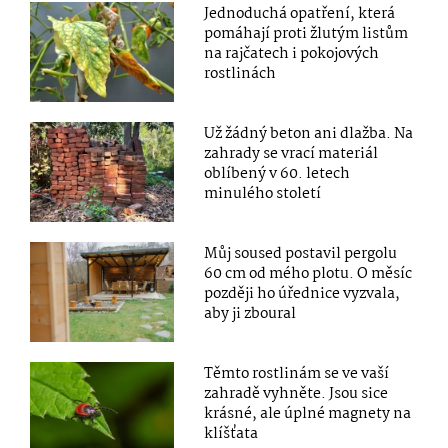
Jednoduchá opatření, která
pomáhají proti žlutým listům
na rajčatech i pokojových
rostlinách
Už žádný beton ani dlažba. Na
zahrady se vrací materiál
oblíbený v 60. letech
minulého století
Můj soused postavil pergolu
60 cm od mého plotu. O měsíc
později ho úřednice vyzvala,
aby ji zboural
Těmto rostlinám se ve vaší
zahradě vyhněte. Jsou sice
krásné, ale úplné magnety na
klíšťata