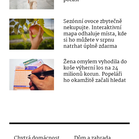
Sezónní ovoce zbytečně
nekupujte. Interaktivní
mapa odhaluje místa, kde
si ho můžete v srpnu
natrhat úplně zdarma
Žena omylem vyhodila do
koše výherní los na 24
milionů korun. Popeláři
ho okamžitě začali hledat
Chytrá domácnost
Dům a zahrada