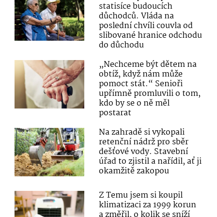
statisíce budoucích
důchodců. Vláda na
poslední chvíli couvla od
slibované hranice odchodu
do důchodu
„Nechceme být dětem na
obtíž, když nám může
pomoct stát.“ Senioři
upřímně promluvili o tom,
kdo by se o ně měl
postarat
Na zahradě si vykopali
retenční nádrž pro sběr
dešťové vody. Stavební
úřad to zjistil a nařídil, ať ji
okamžitě zakopou
Z Temu jsem si koupil
klimatizaci za 1999 korun
a změřil, o kolik se sníží