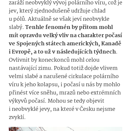
zaráží neobvyklý vývoj polárního víru, což je
jev, který zjednodušeně udržuje chlad
u pólů. Aktuálně se však jeví neobvykle
slabý.
Tenhle fenomén by přitom mohl
mít opravdu velký vliv na charakter počasí
ve Spojených státech amerických, Kanadě
i Evropě, a to už v následujících týdnech
.
Ovlivnit by koneckonců mohl celou
nastávající zimu. Pokud totiž dojde vlivem
velmi slabé a narušené cirkulace polárního
víru k jeho kolapsu, i počasí u nás by mohlo
přinést více sněhu, mrazů nebo extrémních
výkyvů počasí. Mohou se tedy objevit
i neobvyklé jevy, na které v Česku nejsme
zvyklí.