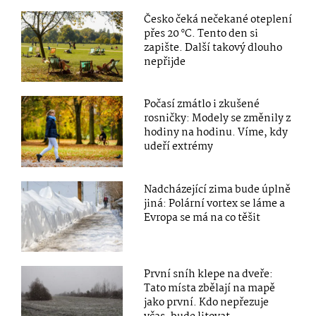
Česko čeká nečekané oteplení
přes 20 °C. Tento den si
zapište. Další takový dlouho
nepřijde
Počasí zmátlo i zkušené
rosničky: Modely se změnily z
hodiny na hodinu. Víme, kdy
udeří extrémy
Nadcházející zima bude úplně
jiná: Polární vortex se láme a
Evropa se má na co těšit
První sníh klepe na dveře:
Tato místa zbělají na mapě
jako první. Kdo nepřezuje