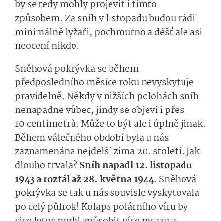
by se tedy mohly projevit i tímto
způsobem. Za sníh v listopadu budou rádi
minimálně lyžaři, pochmurno a déšť ale asi
neocení nikdo.
Sněhová pokrývka se během
předposledního měsíce roku nevyskytuje
pravidelně. Někdy v nižších polohách sníh
nenapadne vůbec, jindy se objeví i přes
10 centimetrů. Může to být ale i úplně jinak.
Během válečného období byla u nás
zaznamenána nejdelší zima 20. století. Jak
dlouho trvala?
Sníh napadl 12. listopadu
1943 a roztál až 28. května 1944
. Sněhová
pokrývka se tak u nás souvisle vyskytovala
po celý půlrok! Kolaps polárního víru by