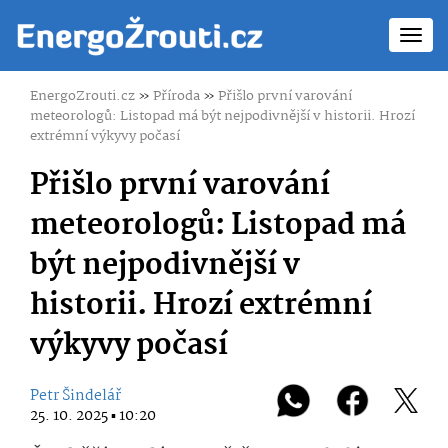
Toggl
navig
EnergoZrouti.cz
»
Příroda
»
Přišlo první varování
meteorologů: Listopad má být nejpodivnější v historii. Hrozí
extrémní výkyvy počasí
Přišlo první varování
meteorologů: Listopad má
být nejpodivnější v
historii. Hrozí extrémní
výkyvy počasí
Petr Šindelář
25. 10. 2025 ▪ 10:20