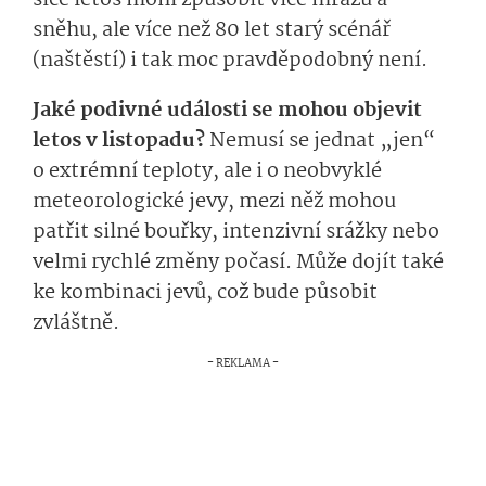
sice letos mohl způsobit více mrazu a
sněhu, ale více než 80 let starý scénář
(naštěstí) i tak moc pravděpodobný není.
Jaké podivné události se mohou objevit
letos v listopadu?
Nemusí se jednat „jen“
o extrémní teploty, ale i o neobvyklé
meteorologické jevy, mezi něž mohou
patřit silné bouřky, intenzivní srážky nebo
velmi rychlé změny počasí. Může dojít také
ke kombinaci jevů, což bude působit
zvláštně.