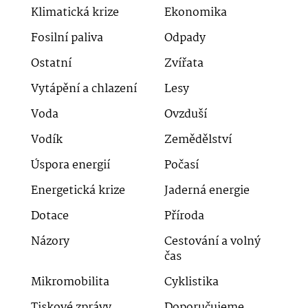
Klimatická krize
Ekonomika
Fosilní paliva
Odpady
Ostatní
Zvířata
Vytápění a chlazení
Lesy
Voda
Ovzduší
Vodík
Zemědělství
Úspora energií
Počasí
Energetická krize
Jaderná energie
Dotace
Příroda
Názory
Cestování a volný
čas
Mikromobilita
Cyklistika
Tiskové zprávy
Doporučujeme