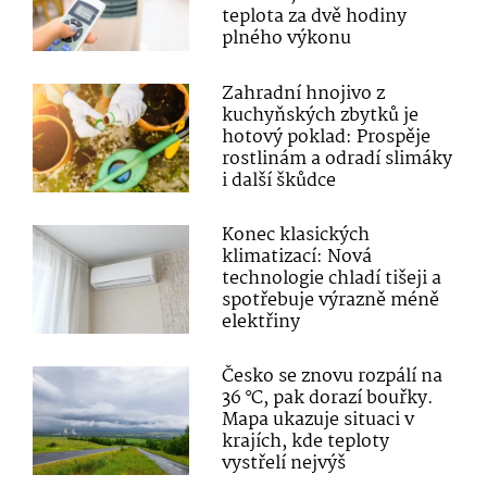
teplota za dvě hodiny
plného výkonu
Zahradní hnojivo z
kuchyňských zbytků je
hotový poklad: Prospěje
rostlinám a odradí slimáky
i další škůdce
Konec klasických
klimatizací: Nová
technologie chladí tišeji a
spotřebuje výrazně méně
elektřiny
Česko se znovu rozpálí na
36 °C, pak dorazí bouřky.
Mapa ukazuje situaci v
krajích, kde teploty
vystřelí nejvýš