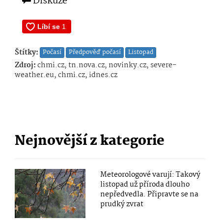
Diskuze
Štítky:
Počasí
Předpověď počasí
Listopad
Zdroj:
chmi.cz, tn.nova.cz, novinky.cz, severe-
weather.eu, chmi.cz, idnes.cz
Nejnovější z kategorie
Meteorologové varují: Takový
listopad už příroda dlouho
nepředvedla. Připravte se na
prudký zvrat