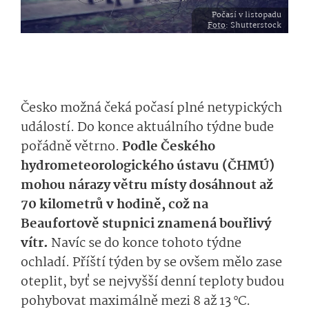
Počasí v listopadu
Foto
: Shutterstock
Česko možná čeká počasí plné netypických
událostí. Do konce aktuálního týdne bude
pořádně větrno.
Podle Českého
hydrometeorolo­gického ústavu (ČHMÚ)
mohou nárazy větru místy dosáhnout až
70 kilometrů v hodině, což na
Beaufortově stupnici znamená bouřlivý
vítr
.
Navíc se do konce tohoto týdne
ochladí. Příští týden by se ovšem mělo zase
oteplit, byť se nejvyšší denní teploty budou
pohybovat maximálně mezi 8 až 13 °C.