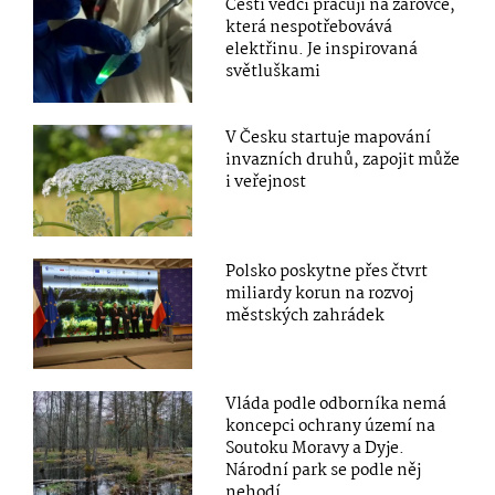
Čeští vědci pracují na žárovce,
která nespotřebovává
elektřinu. Je inspirovaná
světluškami
V Česku startuje mapování
invazních druhů, zapojit může
i veřejnost
Polsko poskytne přes čtvrt
miliardy korun na rozvoj
městských zahrádek
Vláda podle odborníka nemá
koncepci ochrany území na
Soutoku Moravy a Dyje.
Národní park se podle něj
nehodí