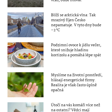
včas, bude litovat
Blíží se arktická vlna: Tak
mrazivý říjen Česko
nepamatuje. V tyto dny bude
–2 °C
Podzimní ovoce k jídlu večer,
které snižuje hladinu
kortizolu a pomáhá lépe spát
Myslíme na životní prostředí,
hlásají energetické firmy.
Realita je však často úplně
opačná
Útočí na vás komáři více než
na ostatní? Vědci mají