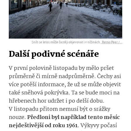
Sníh se letos může častěji objevovat i v nížinách ,
Remo Peer /...
Další podivné scénáře
V první polovině listopadu by mělo pršet
průměrně či mírně nadprůměrně. Čechy asi
více potěší informace, že už se může objevit
také sněhová pokrývka. Ta se bude moci na
hřebenech hor udržet i po delší dobu.
V listopadu přitom nemusí být o srážky
nouze.
Předloni byl například tento měsíc
nejdeštivější od roku 1961
. Výkyvy počasí