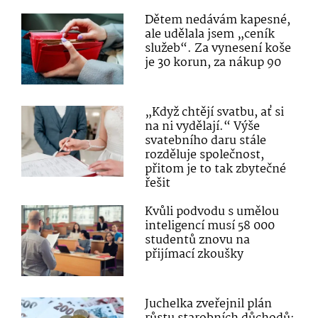
Dětem nedávám kapesné,
ale udělala jsem „ceník
služeb“. Za vynesení koše
je 30 korun, za nákup 90
„Když chtějí svatbu, ať si
na ni vydělají.“ Výše
svatebního daru stále
rozděluje společnost,
přitom je to tak zbytečné
řešit
Kvůli podvodu s umělou
inteligencí musí 58 000
studentů znovu na
přijímací zkoušky
Juchelka zveřejnil plán