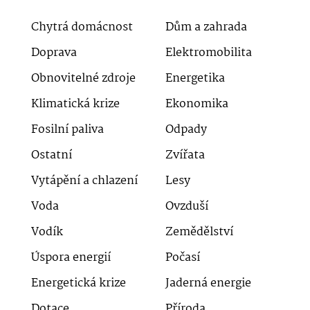
Chytrá domácnost
Dům a zahrada
Doprava
Elektromobilita
Obnovitelné zdroje
Energetika
Klimatická krize
Ekonomika
Fosilní paliva
Odpady
Ostatní
Zvířata
Vytápění a chlazení
Lesy
Voda
Ovzduší
Vodík
Zemědělství
Úspora energií
Počasí
Energetická krize
Jaderná energie
Dotace
Příroda