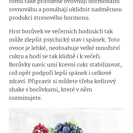
tomu také přirozeně ovlivňují hormonální
rovnováhu a pomáhají uklidnit nadměrnou
produkci stresového hormonu.
Hrst borůvek ve večerních hodinách tak
může zlepšit psychický stav i spánek. Toto
ovoce je lehké, neobsahuje velké množství
cukru a hodí se tak klidně i k večeři.
Borůvky navíc umí krevní cukr stabilizovat,
což opět podpoří lepší spánek i celkové
zdraví. Připravit si můžete třeba kefírový
shake s borůvkami, které v něm
rozmixujete.