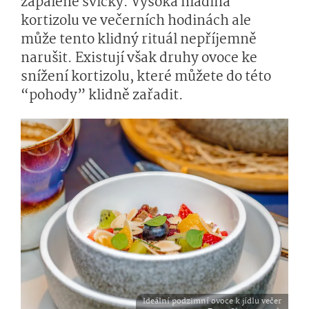
zapálené svíčky. Vysoká hladina
kortizolu ve večerních hodinách ale
může tento klidný rituál nepříjemně
narušit. Existují však druhy ovoce ke
snížení kortizolu, které můžete do této
“pohody” klidně zařadit.
Ideální podzimní ovoce k jídlu večer