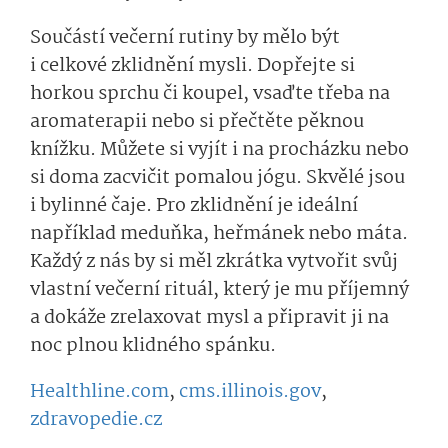
Součástí večerní rutiny by mělo být
i celkové zklidnění mysli. Dopřejte si
horkou sprchu či koupel, vsaďte třeba na
aromaterapii nebo si přečtěte pěknou
knížku. Můžete si vyjít i na procházku nebo
si doma zacvičit pomalou jógu. Skvělé jsou
i bylinné čaje. Pro zklidnění je ideální
například meduňka, heřmánek nebo máta.
Každý z nás by si měl zkrátka vytvořit svůj
vlastní večerní rituál, který je mu příjemný
a dokáže zrelaxovat mysl a připravit ji na
noc plnou klidného spánku.
Healthline.com
,
cms.illinois.gov
,
zdravopedie.cz