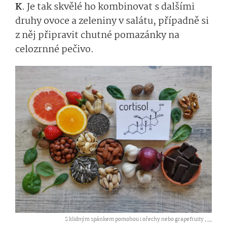
K
. Je tak skvělé ho kombinovat s dalšími
druhy ovoce a zeleniny v salátu, případně si
z něj připravit chutné pomazánky na
celozrnné pečivo.
S klidným spánkem pomohou i ořechy nebo grapefruity ,
...