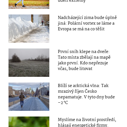
udeří extrémy
Nadcházející zima bude úplně
jiná: Polární vortex se láme a
Evropa se má na co těšit
První sníh klepe na dveře:
Tato místa zbělají na mapě
jako první. Kdo nepřezuje
včas, bude litovat
Blíží se arktická vlna: Tak
mrazivý říjen Česko
nepamatuje. V tyto dny bude
–2 °C
Myslíme na životní prostředí,
hlásají energetické firmy.