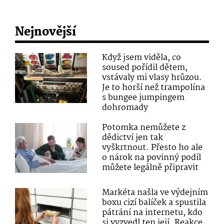
Nejnovější
Když jsem viděla, co
soused pořídil dětem,
vstávaly mi vlasy hrůzou.
Je to horší než trampolína
s bungee jumpingem
dohromady
Potomka nemůžete z
dědictví jen tak
vyškrtnout. Přesto ho ale
o nárok na povinný podíl
můžete legálně připravit
Markéta našla ve výdejním
boxu cizí balíček a spustila
pátrání na internetu, kdo
si vyzvedl ten její. Reakce