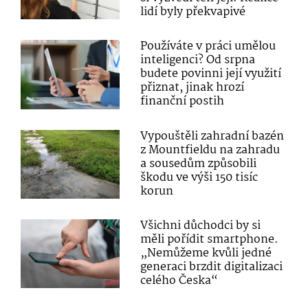
lidí byly překvapivé
Používáte v práci umělou
inteligenci? Od srpna
budete povinni její využití
přiznat, jinak hrozí
finanční postih
Vypouštěli zahradní bazén
z Mountfieldu na zahradu
a sousedům způsobili
škodu ve výši 150 tisíc
korun
Všichni důchodci by si
měli pořídit smartphone.
„Nemůžeme kvůli jedné
generaci brzdit digitalizaci
celého Česka“