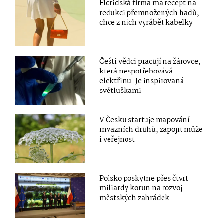
Floridská firma má recept na
redukci přemnožených hadů,
chce z nich vyrábět kabelky
Čeští vědci pracují na žárovce,
která nespotřebovává
elektřinu. Je inspirovaná
světluškami
V Česku startuje mapování
invazních druhů, zapojit může
i veřejnost
Polsko poskytne přes čtvrt
miliardy korun na rozvoj
městských zahrádek