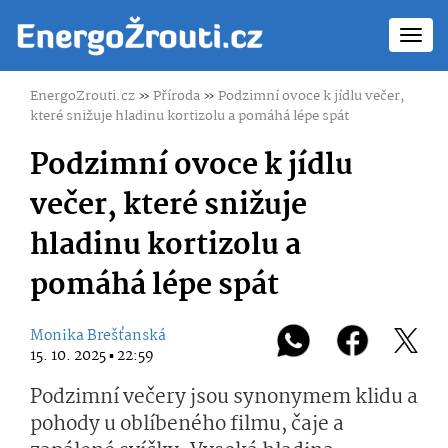
Toggl
navig
EnergoZrouti.cz
»
Příroda
»
Podzimní ovoce k jídlu večer,
které snižuje hladinu kortizolu a pomáhá lépe spát
Podzimní ovoce k jídlu
večer, které snižuje
hladinu kortizolu a
pomáhá lépe spát
Monika Brešťanská
15. 10. 2025 ▪ 22:59
Podzimní večery jsou synonymem klidu a
pohody u oblíbeného filmu, čaje a