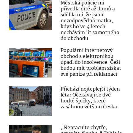
Městská policie mi
přivedla dítě až domů a
sdělila mi, že jsem
nezodpovědná matka,
když ho ve 4 letech
nechávám jít samotného
do obchodu
Populární internetový
obchod s elektronikou
upadl do insolvence. Češi
budou mít problém získat
své peníze při reklamaci
Přichází nejteplejší týden
léta: Očekávají se dvě
horké špičky, které
zasáhnou většinu Česka
„Nepracujte chytře,