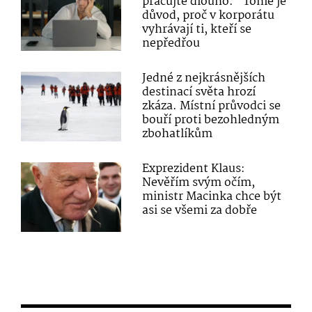
pracujte dlouho.“ Tohle je
důvod, proč v korporátu
vyhrávají ti, kteří se
nepředřou
Jedné z nejkrásnějších
destinací světa hrozí
zkáza. Místní průvodci se
bouří proti bezohledným
zbohatlíkům
Exprezident Klaus:
Nevěřím svým očím,
ministr Macinka chce být
asi se všemi za dobře