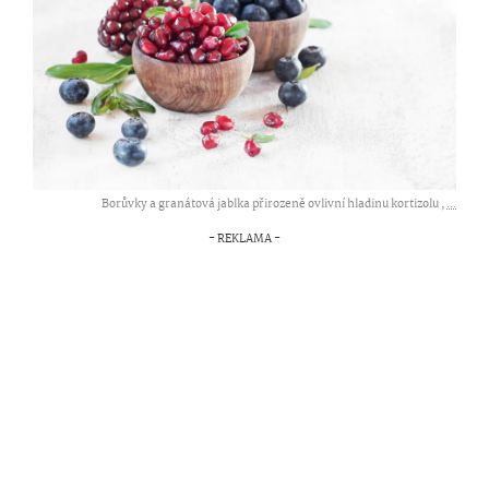
Borůvky a granátová jablka přirozeně ovlivní hladinu kortizolu ,
...