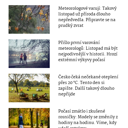
Meteorologové varují: Takový
listopad už příroda dlouho
nepředvedla. Připravte se na
prudký zvrat
Přišlo první varování
meteorologů: Listopad má být
nejpodivnější v historii. Hrozí
extrémní výkyvy počasí
Česko čeká nečekané oteplení
přes 20 °C. Tento den si
zapište. Další takový dlouho
nepřijde
Počasí zmátlo i zkušené
rosničky: Modely se změnily z
hodiny na hodinu. Víme, kdy