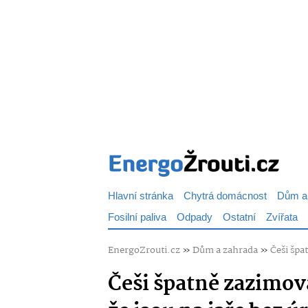
Hlavní stránka
Chytrá domácnost
Dům a
Fosilní paliva
Odpady
Ostatní
Zvířata
EnergoZrouti.cz
»
Dům a zahrada
»
Češi špa
Češi špatně zazimová