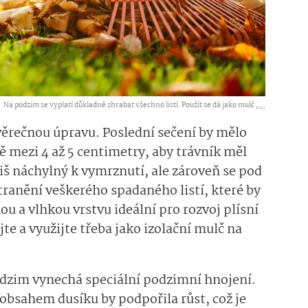
Na podzim se vyplatí důkladně shrabat všechno listí. Použít se dá jako mulč ,
...
věrečnou úpravu. Poslední sečení by mělo
ně mezi 4 až 5 centimetry, aby trávník měl
liš náchylný k vymrznutí, ale zároveň se pod
tranění veškerého spadaného listí, které by
 a vlhkou vrstvu ideální pro rozvoj plísní
te a využijte třeba jako izolační mulč na
odzim vynechá speciální podzimní hnojení.
 obsahem dusíku by podpořila růst, což je