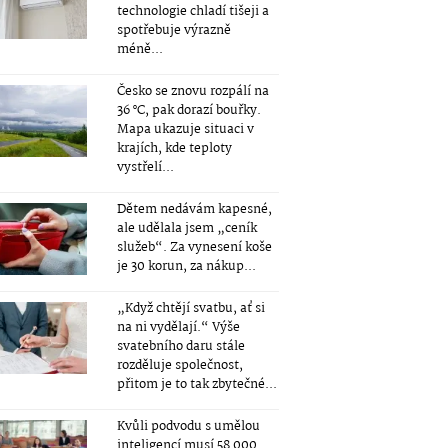
technologie chladí tišeji a
spotřebuje výrazně
méně...
Česko se znovu rozpálí na
36 °C, pak dorazí bouřky.
Mapa ukazuje situaci v
krajích, kde teploty
vystřelí...
Dětem nedávám kapesné,
ale udělala jsem „ceník
služeb“. Za vynesení koše
je 30 korun, za nákup...
„Když chtějí svatbu, ať si
na ni vydělají.“ Výše
svatebního daru stále
rozděluje společnost,
přitom je to tak zbytečné...
Kvůli podvodu s umělou
inteligencí musí 58 000