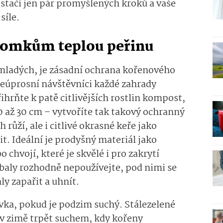
stačí jen pár promyšlených kroků a vaše
síle.
tromkům teplou peřinu
mladých, je zásadní ochrana kořenového
neúprosní návštěvníci každé zahrady
ihrňte k patě citlivějších rostlin kompost,
 až 30 cm – vytvoříte tak takový ochranný
ůží, ale i citlivé okrasné keře jako
. Ideální je prodyšný materiál jako
o chvojí, které je skvělé i pro zakrytí
 obaly rozhodně nepoužívejte, pod nimi se
ly zapařit a uhnít.
vka, pokud je podzim suchý. Stálezelené
v zimě trpět suchem, kdy kořeny