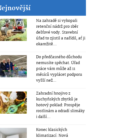
Nejnovější
Na zahradě si vykopali
retenční nádrž pro sběr
dešťové vody. Stavební
úřad to zjistil a nařídil, ať ji
okamžitě...
Do předčasného důchodu
nemusíte spěchat. Úřad
práce vám může až 11
měsíců vyplácet podporu
vyšší než...
Zahradní hnojivo z
kuchyňských zbytků je
hotový poklad: Prospěje
rostlinám a odradí slimáky
i další...
Konec klasických
klimatizací: Nová