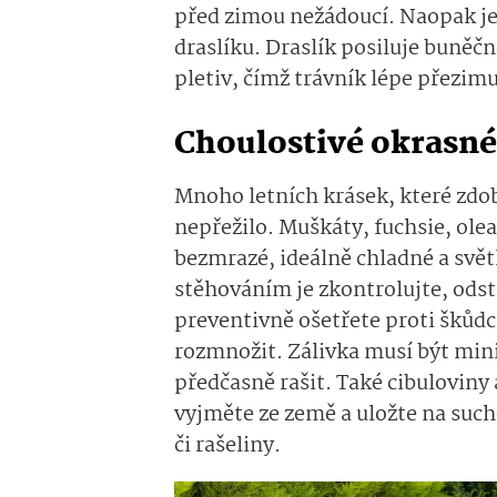
před zimou nežádoucí. Naopak je
draslíku. Draslík posiluje buněč
pletiv, čímž trávník lépe přezimuj
Choulostivé okrasné
Mnoho letních krásek, které zdob
nepřežilo. Muškáty, fuchsie, ole
bezmrazé, ideálně chladné a světl
stěhováním je zkontrolujte, odst
preventivně ošetřete proti škůdc
rozmnožit. Zálivka musí být mini
předčasně rašit. Také cibuloviny
vyjměte ze země a uložte na such
či rašeliny.