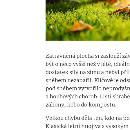
Zatravněná plocha si zaslouží zá
být o něco vyšší než v létě, ideál
dostatek síly na zimu a nebyl pří
sněhem nezapařil. Klíčové je ods
pod sněhem vytvořilo neprodyšnou
a houbových chorob. Listí shrabej
záhony, nebo do kompostu.
Velkou chybu dělá ten, kdo na p
Klasická letní hnojiva s vysokým