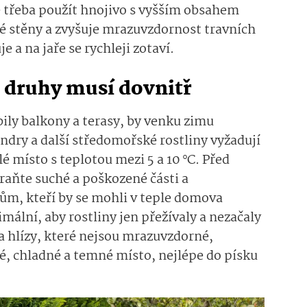
 třeba použít hnojivo s vyšším obsahem
né stěny a zvyšuje mrazuvzdornost travních
e a na jaře se rychleji zotaví.
 druhy musí dovnitř
ily balkony a terasy, by venku zimu
andry a další středomořské rostliny vyžadují
é místo s teplotou mezi 5 a 10 °C. Před
raňte suché a poškozené části a
ům, kteří by se mohli v teple domova
mální, aby rostliny jen přežívaly a nezačaly
 a hlízy, které nejsou mrazuvzdorné,
é, chladné a temné místo, nejlépe do písku