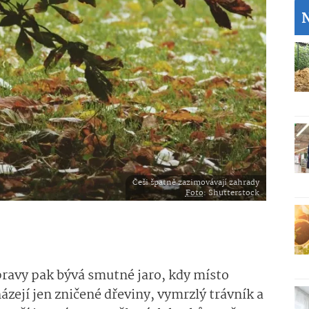
Češi špatně zazimovávají zahrady
Foto
: Shutterstock
ravy pak bývá smutné jaro, kdy místo
ázejí jen zničené dřeviny, vymrzlý trávník a