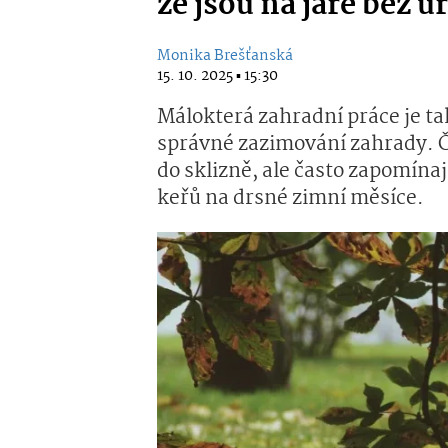
že jsou na jaře bez ú
Monika Brešťanská
15. 10. 2025 ▪ 15:30
Málokterá zahradní práce je ta
správné zazimování zahrady. Če
do sklizně, ale často zapomínaj
keřů na drsné zimní měsíce.