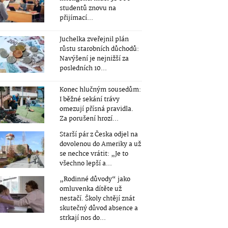
studentů znovu na
přijímací...
Juchelka zveřejnil plán
růstu starobních důchodů:
Navýšení je nejnižší za
posledních 10...
Konec hlučným sousedům:
I běžné sekání trávy
omezují přísná pravidla.
Za porušení hrozí...
Starší pár z Česka odjel na
dovolenou do Ameriky a už
se nechce vrátit: „Je to
všechno lepší a...
„Rodinné důvody“ jako
omluvenka dítěte už
nestačí. Školy chtějí znát
skutečný důvod absence a
strkají nos do...