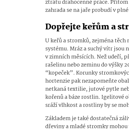
ztrátu drahocenné práce. Přitom 
zahrada se na jaře probudí v plné 
Dopřejte keřům a s
U keřů a stromků, zejména těch 
systému. Mráz a suchý vítr jsou 
v zimních měsících. Než udeří, př
rašelinu nebo zeminu do výšky 20
“kopeček”. Korunky stromkových r
hortenzie pak nezapomeňte obalit
netkaná textilie, jutové pytle neb
kořenů a báze rostlin. Igelitové
sráží vlhkost a rostliny by se moh
Základem je také dostatečná záli
dřeviny a mladé stromky mohou 