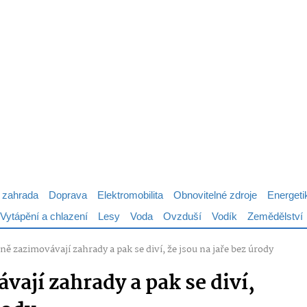
 zahrada
Doprava
Elektromobilita
Obnovitelné zdroje
Energeti
Vytápění a chlazení
Lesy
Voda
Ovzduší
Vodík
Zemědělství
tně zazimovávají zahrady a pak se diví, že jsou na jaře bez úrody
vají zahrady a pak se diví,