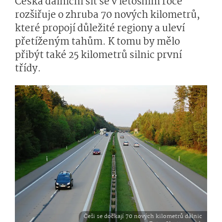
Česká dálniční síť se v letošním roce
rozšiřuje o zhruba 70 nových kilometrů,
které propojí důležité regiony a uleví
přetíženým tahům. K tomu by mělo
přibýt také 25 kilometrů silnic první
třídy.
Češi se dočkají 70 nových kilometrů dálnic