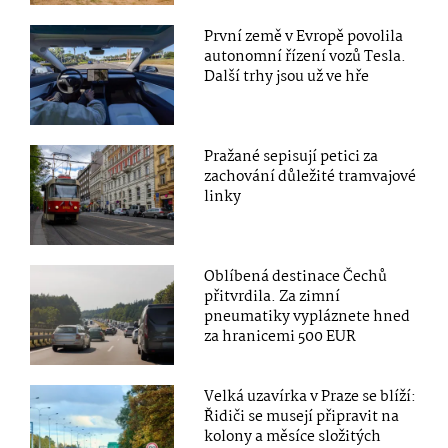
První země v Evropě povolila
autonomní řízení vozů Tesla.
Další trhy jsou už ve hře
Pražané sepisují petici za
zachování důležité tramvajové
linky
Oblíbená destinace Čechů
přitvrdila. Za zimní
pneumatiky vypláznete hned
za hranicemi 500 EUR
Velká uzavírka v Praze se blíží:
Řidiči se musejí připravit na
kolony a měsíce složitých