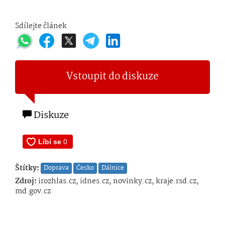
Sdílejte článek
Vstoupit do diskuze
Diskuze
Štítky:
Doprava
Česko
Dálnice
Zdroj:
irozhlas.cz, idnes.cz, novinky.cz, kraje.rsd.cz,
md.gov.cz