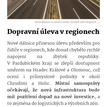
Nové dálniční a silniční úseky výrazně uleví dopravě ,
...
Dopravní úleva v regionech
Nové dálnice přinesou úlevu především pro
řidiče v regionech, kde dosud chybělo rychlé
napojení na zbytek republiky.
V Pardubickém kraji se zlepší dostupnost
směrem na Hradec Králové a Olomouc, což
ocení i průmyslové podniky v okolí
Chrudimi a Holic.
Místní samosprávy
očekávají, že nová infrastruktura bude
mít pozitivní dopad na nové investice
, a
to zejména do logistických a výrobních zón.