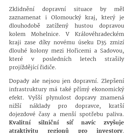
Zklidnění dopravní situace by měl
zaznamenat i Olomoucký kraj, který je
dlouhodobě zatížený hustou dopravou
kolem Mohelnice. V Královéhradeckém
kraji zase díky novému úseku D35 zmizí
dlouhé kolony mezi Hořicemi a Sadovou,
které v posledních letech strašily
projíždějící řidiče.
Dopady ale nejsou jen dopravní. Zlepšení
infrastruktury má také přímý ekonomický
efekt. Vyšší plynulost dopravy znamená
nižší náklady pro dopravce, kratší
dojezdové časy a menší spotřebu paliva.
Kvalitní silniční síť navíc zvyšuje
atraktivitu regionů pro investory
.