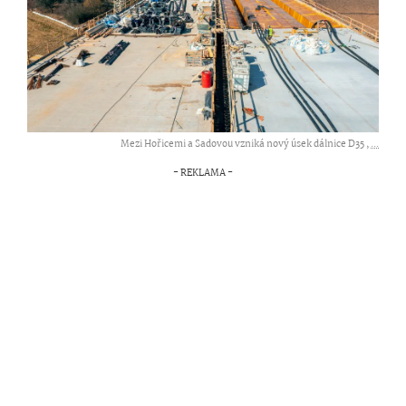
Mezi Hořicemi a Sadovou vzniká nový úsek dálnice D35 ,
...