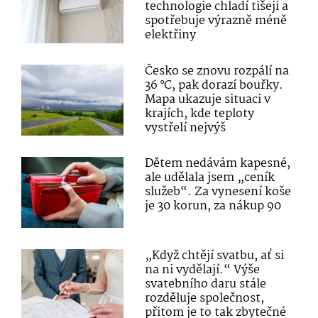
technologie chladí tišeji a
spotřebuje výrazně méně
elektřiny
Česko se znovu rozpálí na
36 °C, pak dorazí bouřky.
Mapa ukazuje situaci v
krajích, kde teploty
vystřelí nejvýš
Dětem nedávám kapesné,
ale udělala jsem „ceník
služeb“. Za vynesení koše
je 30 korun, za nákup 90
„Když chtějí svatbu, ať si
na ni vydělají.“ Výše
svatebního daru stále
rozděluje společnost,
přitom je to tak zbytečné