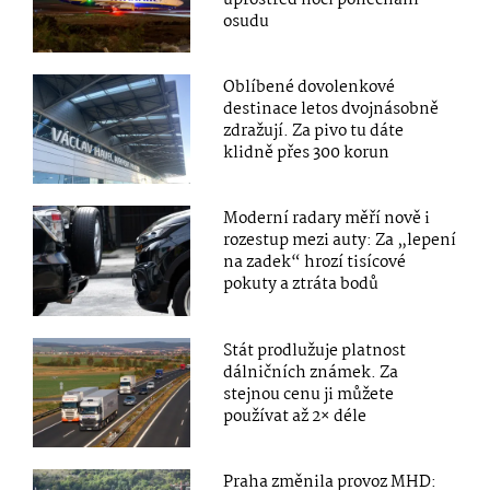
uprostřed noci ponecháni
osudu
Oblíbené dovolenkové
destinace letos dvojnásobně
zdražují. Za pivo tu dáte
klidně přes 300 korun
Moderní radary měří nově i
rozestup mezi auty: Za „lepení
na zadek“ hrozí tisícové
pokuty a ztráta bodů
Stát prodlužuje platnost
dálničních známek. Za
stejnou cenu ji můžete
používat až 2× déle
Praha změnila provoz MHD: