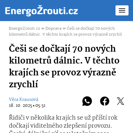
Toggl
navig
EnergoZrouti.cz
»
Doprava
»
Češi se dočkají 70 nových
kilometrů dálnic. V těchto krajích se provoz výrazně zrychlí
Češi se dočkají 70 nových
kilometrů dálnic. V těchto
krajích se provoz výrazně
zrychlí
Věra Krausová
18. 10. 2025 ▪ 05:51
Řidiči v několika krajích se už příští rok
dočkají viditelného zlepšení provozu.