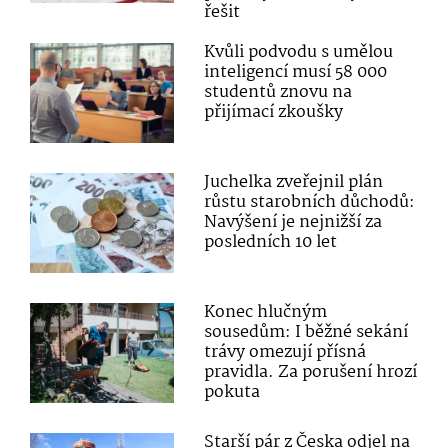
řešit
Kvůli podvodu s umělou
inteligencí musí 58 000
studentů znovu na
přijímací zkoušky
Juchelka zveřejnil plán
růstu starobních důchodů:
Navýšení je nejnižší za
posledních 10 let
Konec hlučným
sousedům: I běžné sekání
trávy omezují přísná
pravidla. Za porušení hrozí
pokuta
Starší pár z Česka odjel na