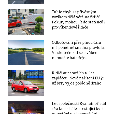
Tuhle chybu s přívěsným
vozíkem dělá většina řidičů.
Pokuty mohou jít do statisíců i
pro víkendové řidiče
Odbočování přes plnou čáru
má poměrně snadná pravidla.
Ve skutečnosti se ji vůbec
nemusíte bát přejet
Řidiči aut starších 10 let
zapláčou. Nové nařízení EU je
už brzy vyjde pořádně draho
Let společnosti Ryanair přistál
160 km od cíle a cestující byli