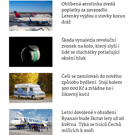
Oblíbená aerolinka zvedá
poplatky za zavazadlo.
Letenky vyjdou o stovky korun
dráž
Škoda vynalezla revoluční
zvonek na kolo, který slyší i
lidé se sluchátky potlačující
okolní hluk
Češi se zamilovali do nového
způsobu bydlení. Stojí kolem
300 000 Kč a zvládne ho i
šikovný kutil
Letní dovolené v ohrožení:
Ryanair bude škrtat lety už od
května. Týká se tisíců Čechů
mířících k moři