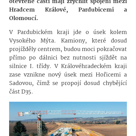
otevřené části mají zrychlit spojení mezi
Hradcem Králové, Pardubicemi a
Olomoucí.
V Pardubickém kraji jde o úsek kolem
Vysokého Mýta. Kamiony, které dosud
projížděly centrem, budou moci pokračovat
přímo po dálnici bez nutnosti sjíždět na
silnice I. třídy. V Královéhradeckém kraji
zase vznikne nový úsek mezi Hořicemi a
Sadovou, čímž se propojí dosud chybějící
část D35.