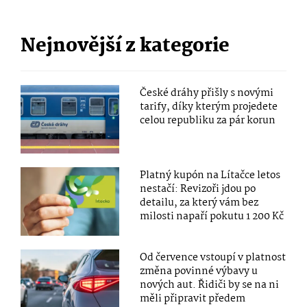
Nejnovější z kategorie
České dráhy přišly s novými
tarify, díky kterým projedete
celou republiku za pár korun
Platný kupón na Lítačce letos
nestačí: Revizoři jdou po
detailu, za který vám bez
milosti napaří pokutu 1 200 Kč
Od července vstoupí v platnost
změna povinné výbavy u
nových aut. Řidiči by se na ni
měli připravit předem