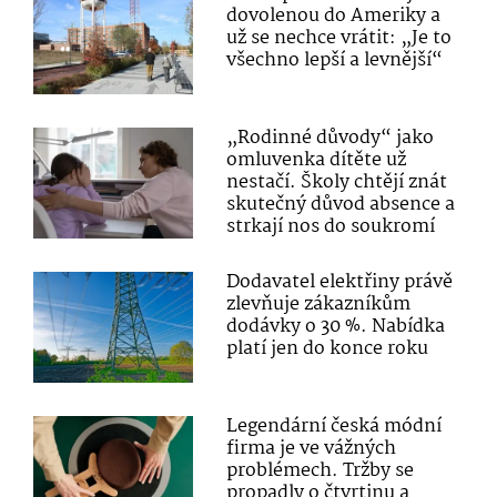
dovolenou do Ameriky a
už se nechce vrátit: „Je to
všechno lepší a levnější“
„Rodinné důvody“ jako
omluvenka dítěte už
nestačí. Školy chtějí znát
skutečný důvod absence a
strkají nos do soukromí
Dodavatel elektřiny právě
zlevňuje zákazníkům
dodávky o 30 %. Nabídka
platí jen do konce roku
Legendární česká módní
firma je ve vážných
problémech. Tržby se
propadly o čtvrtinu a