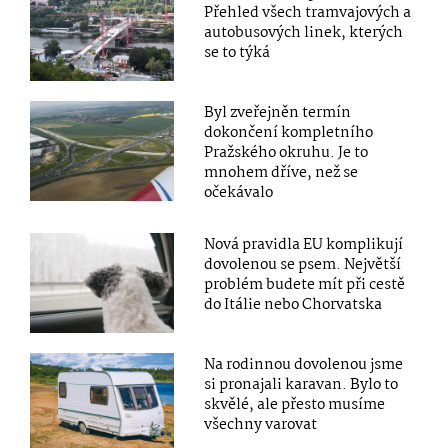
Přehled všech tramvajových a
autobusových linek, kterých
se to týká
Byl zveřejněn termín
dokončení kompletního
Pražského okruhu. Je to
mnohem dříve, než se
očekávalo
Nová pravidla EU komplikují
dovolenou se psem. Největší
problém budete mít při cestě
do Itálie nebo Chorvatska
Na rodinnou dovolenou jsme
si pronajali karavan. Bylo to
skvělé, ale přesto musíme
všechny varovat