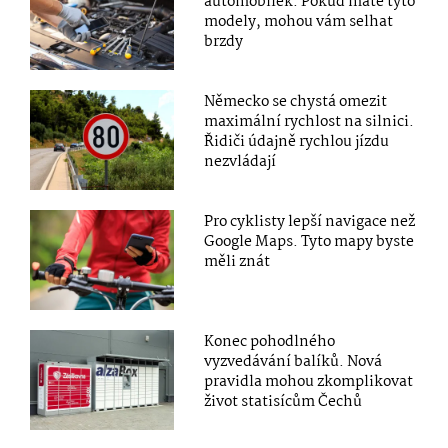
automobilek: Pokud máte tyto
modely, mohou vám selhat
brzdy
Německo se chystá omezit
maximální rychlost na silnici.
Řidiči údajně rychlou jízdu
nezvládají
Pro cyklisty lepší navigace než
Google Maps. Tyto mapy byste
měli znát
Konec pohodlného
vyzvedávání balíků. Nová
pravidla mohou zkomplikovat
život statisícům Čechů