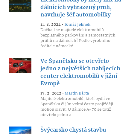
Elektromobily by měly mít na
dálnicích vyhrazený pruh,
navrhuje šéf automobilky
11. 8. 2024 •
Tomáš Jelínek
Dočkají se majitelé elektromobilů
bezplatného parkování a samostatných
pruhů na dálnicích? Podle výrobního
ředitele německé...
Ve Španělsku se otevřelo
jedno z největších nabíjecích
center elektromobilů v jižní
Evropě
17. 2. 2022 •
Martin Bárta
Majitelé elektromobilů, kteří bydlí ve
Španělsku či jím velmi často projíždějí
mohou slavit. U dálnice A-70 se totiž
otevřelo jedno z...
Švýcarsko chystá stavbu