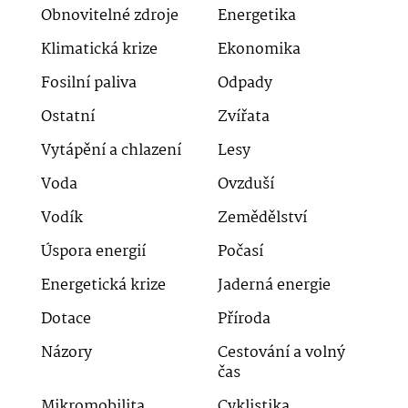
Obnovitelné zdroje
Energetika
Klimatická krize
Ekonomika
Fosilní paliva
Odpady
Ostatní
Zvířata
Vytápění a chlazení
Lesy
Voda
Ovzduší
Vodík
Zemědělství
Úspora energií
Počasí
Energetická krize
Jaderná energie
Dotace
Příroda
Názory
Cestování a volný
čas
Mikromobilita
Cyklistika