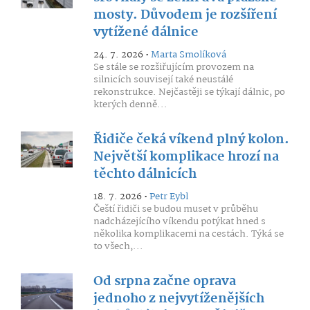
mosty. Důvodem je rozšíření
vytížené dálnice
24. 7. 2026 •
Marta Smolíková
Se stále se rozšiřujícím provozem na
silnicích souvisejí také neustálé
rekonstrukce. Nejčastěji se týkají dálnic, po
kterých denně...
Řidiče čeká víkend plný kolon.
Největší komplikace hrozí na
těchto dálnicích
18. 7. 2026 •
Petr Eybl
Čeští řidiči se budou muset v průběhu
nadcházejícího víkendu potýkat hned s
několika komplikacemi na cestách. Týká se
to všech,...
Od srpna začne oprava
jednoho z nejvytíženějších