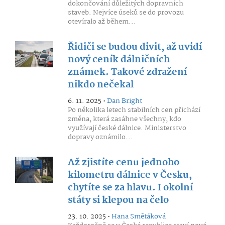
dokončování důležitých dopravních
staveb. Nejvíce úseků se do provozu
otevíralo až během...
Řidiči se budou divit, až uvidí
nový ceník dálničních
známek. Takové zdražení
nikdo nečekal
6. 11. 2025 •
Dan Bright
Po několika letech stabilních cen přichází
změna, která zasáhne všechny, kdo
využívají české dálnice. Ministerstvo
dopravy oznámilo...
Až zjistíte cenu jednoho
kilometru dálnice v Česku,
chytíte se za hlavu. I okolní
státy si klepou na čelo
23. 10. 2025 •
Hana Smětáková