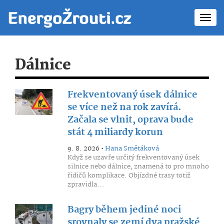
Toggl
navig
Dálnice
Frekventovaný úsek dálnice
se více než na rok zavírá.
Začala se vlnit, oprava bude
stát 4 miliardy korun
9. 8. 2026 •
Hana Smětáková
Když se uzavře určitý frekventovaný úsek
silnice nebo dálnice, znamená to pro mnoho
řidičů komplikace. Objízdné trasy totiž
zpravidla...
Bagry během jediné noci
srovnaly se zemí dva pražské