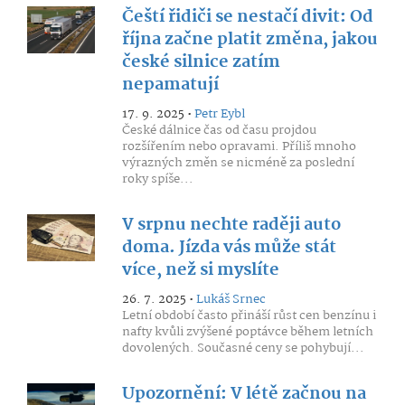
Čeští řidiči se nestačí divit: Od
října začne platit změna, jakou
české silnice zatím
nepamatují
17. 9. 2025 •
Petr Eybl
České dálnice čas od času projdou
rozšířením nebo opravami. Příliš mnoho
výrazných změn se nicméně za poslední
roky spíše...
V srpnu nechte raději auto
doma. Jízda vás může stát
více, než si myslíte
26. 7. 2025 •
Lukáš Srnec
Letní období často přináší růst cen benzínu i
nafty kvůli zvýšené poptávce během letních
dovolených. Současné ceny se pohybují...
Upozornění: V létě začnou na