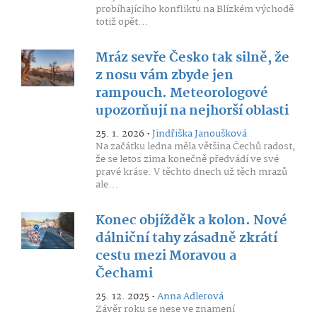
probíhajícího konfliktu na Blízkém východě
totiž opět...
Mráz sevře Česko tak silně, že
z nosu vám zbyde jen
rampouch. Meteorologové
upozorňují na nejhorší oblasti
25. 1. 2026 •
Jindřiška Janoušková
Na začátku ledna měla většina Čechů radost,
že se letos zima konečně předvádí ve své
pravé kráse. V těchto dnech už těch mrazů
ale...
Konec objížděk a kolon. Nové
dálniční tahy zásadně zkrátí
cestu mezi Moravou a
Čechami
25. 12. 2025 •
Anna Adlerová
Závěr roku se nese ve znamení