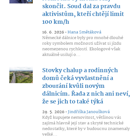
skončit. Soud dal za pravdu
aktivistům, kteří chtějí limit
100 km/h
16. 6. 2026 •
Hana Smětáková
Německé dálnice byly pro mnohé dlouhé
roky symbolem možnosti užívat si jízdu
neomezenou rychlostí. Ekologové však
aktuálně usilují o...
Stovky chalup a rodinných
domů čeká vyvlastnění a
zbourání kvůli novým
dálnicím. Řada z nich ani neví,
že se jich to také týká
29. 5. 2026 •
Jindřiška Janoušková
Když kupujete nemovitost, většinou vás
zajímá hlavně její stav a skryté technické
nedostatky, které by v budoucnu znamenaly
velké...