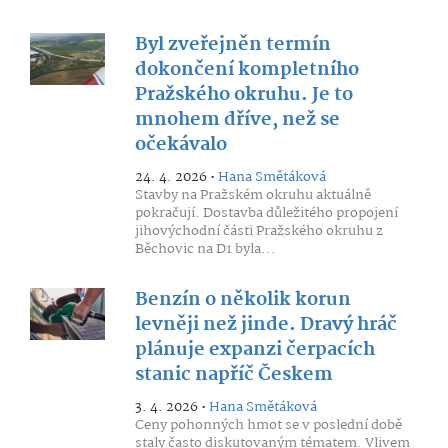
Byl zveřejněn termín
dokončení kompletního
Pražského okruhu. Je to
mnohem dříve, než se
očekávalo
24. 4. 2026 •
Hana Smětáková
Stavby na Pražském okruhu aktuálně
pokračují. Dostavba důležitého propojení
jihovýchodní části Pražského okruhu z
Běchovic na D1 byla...
Benzín o několik korun
levněji než jinde. Dravý hráč
plánuje expanzi čerpacích
stanic napříč Českem
3. 4. 2026 •
Hana Smětáková
Ceny pohonných hmot se v poslední době
staly často diskutovaným tématem. Vlivem