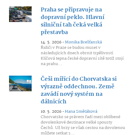
Praha se připravuje na
dopravní peklo. Hlavní
silniční tah čeká velká
přestavba
14. 5. 2026 •
Monika Brešťanská
Řidiči v Praze se budou muset v
následujících dnech obrnit trpělivostí.
Klíčová tepna české dopravní sítě totiž stojí
na prahu...
Češi mířící do Chorvatska si
výrazně oddechnou. Země
zavádí nový systém na
dálnicích
10. 5. 2026 •
Hana Smětáková
Chorvatsko se právem řadí mezi oblíbené
dovolenkové destinace velké spousty
Čechů. Už brzy se však cestou na dovolenou
můžete setkat s...