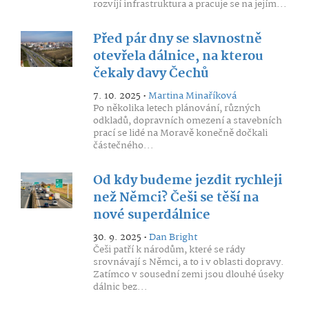
rozvíjí infrastruktura a pracuje se na jejím...
Před pár dny se slavnostně
otevřela dálnice, na kterou
čekaly davy Čechů
7. 10. 2025 •
Martina Minaříková
Po několika letech plánování, různých
odkladů, dopravních omezení a stavebních
prací se lidé na Moravě konečně dočkali
částečného...
Od kdy budeme jezdit rychleji
než Němci? Češi se těší na
nové superdálnice
30. 9. 2025 •
Dan Bright
Češi patří k národům, které se rády
srovnávají s Němci, a to i v oblasti dopravy.
Zatímco v sousední zemi jsou dlouhé úseky
dálnic bez...