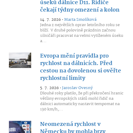
úseků dálnice D11. Řidiče
čekají týdny omezení a kolon
14. 7. 2026 •
Marta Smolíková
Jedna z největších oprav letošního roku se
blíží. V druhé polovině prázdnin začnou
silničáři pracovat na velmi vytíženém úseku
a...
Evropa mění pravidla pro
rychlost na dálnicích. Před
cestou na dovolenou si ověřte
rychlostní limity
5. 7. 2026 •
Jaroslav Ovesný
Dlouhé roky platilo, že při překročení hranic
většiny evropských států mohl řidič na
dálnici automaticky nastavit tempomat na
130 km/h,...
Neomezená rychlost v
Německu by mohla brzy