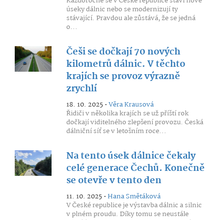
Každoročně se v České republice staví nové
úseky dálnic nebo se modernizují ty
stávající. Pravdou ale zůstává, že se jedná
o...
Češi se dočkají 70 nových
kilometrů dálnic. V těchto
krajích se provoz výrazně
zrychlí
18. 10. 2025 •
Věra Krausová
Řidiči v několika krajích se už příští rok
dočkají viditelného zlepšení provozu. Česká
dálniční síť se v letošním roce...
Na tento úsek dálnice čekaly
celé generace Čechů. Konečně
se otevře v tento den
11. 10. 2025 •
Hana Smětáková
V České republice je výstavba dálnic a silnic
v plném proudu. Díky tomu se neustále