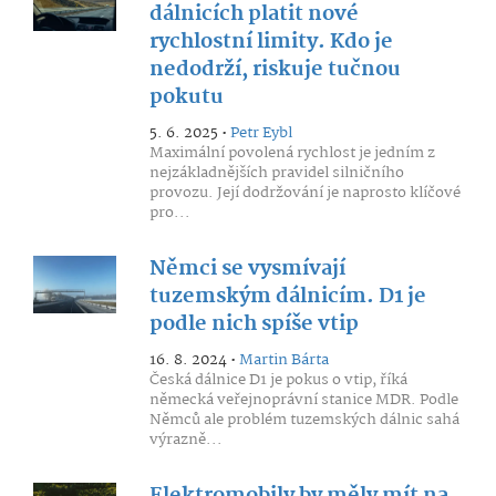
dálnicích platit nové
rychlostní limity. Kdo je
nedodrží, riskuje tučnou
pokutu
5. 6. 2025 •
Petr Eybl
Maximální povolená rychlost je jedním z
nejzákladnějších pravidel silničního
provozu. Její dodržování je naprosto klíčové
pro...
Němci se vysmívají
tuzemským dálnicím. D1 je
podle nich spíše vtip
16. 8. 2024 •
Martin Bárta
Česká dálnice D1 je pokus o vtip, říká
německá veřejnoprávní stanice MDR. Podle
Němců ale problém tuzemských dálnic sahá
výrazně...