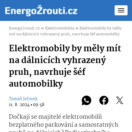
Toggl
navig
EnergoZrouti.cz
»
Elektromobilita
»
Elektromobily by měly
mít na dálnicích vyhrazený pruh, navrhuje šéf automobilky
Elektromobily by měly mít
na dálnicích vyhrazený
pruh, navrhuje šéf
automobilky
Tomáš Jelínek
11. 8. 2024 ▪ 09:58
Dočkají se majitelé elektromobilů
bezplatného parkování a samostatných