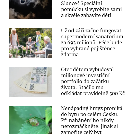
Slunce? Speciální
pomůcku si vyrobíte sami
a skvěle zabavíte děti
Už od září začne fungovat
supermoderní sanatorium
za 693 milionů. Péče bude
pro vybrané pojištěnce
zdarma
Otec dětem vybudoval
milionové investiční
portfolio do začátku
života. Stačilo mu
odkládat pravidelně 500 Kč
Nenápadný hmyz proniká
do bytů po celém Česku.
Při nahánění ho nikdy
nerozmáčkněte, jinak si
zamoříte celý byt