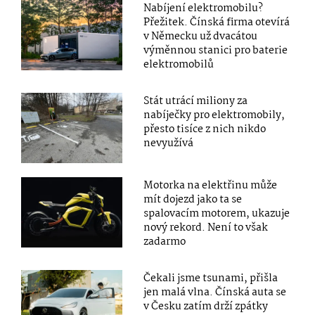
Nabíjení elektromobilu?
Přežitek. Čínská firma otevírá
v Německu už dvacátou
výměnnou stanici pro baterie
elektromobilů
Stát utrácí miliony za
nabíječky pro elektromobily,
přesto tisíce z nich nikdo
nevyužívá
Motorka na elektřinu může
mít dojezd jako ta se
spalovacím motorem, ukazuje
nový rekord. Není to však
zadarmo
Čekali jsme tsunami, přišla
jen malá vlna. Čínská auta se
v Česku zatím drží zpátky