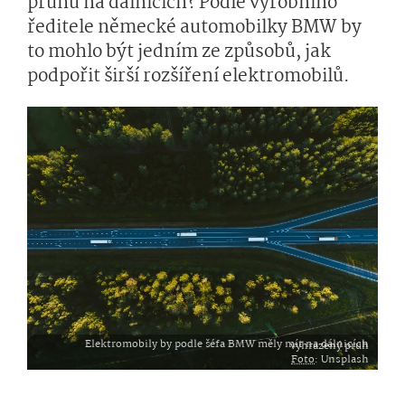
pruhů na dálnicích? Podle výrobního
ředitele německé automobilky BMW by
to mohlo být jedním ze způsobů, jak
podpořit širší rozšíření elektromobilů.
Elektromobily by podle šéfa BMW měly mít na dálnicích vyhrazený pruh
Foto
: Unsplash