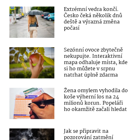
Extrémní vedra končí.
Česko čeká několik dnů
deště a výrazná změna
počasí
Sezónní ovoce zbytečně
nekupujte. Interaktivní
mapa odhaluje místa, kde
si ho můžete v srpnu
natrhat úplně zdarma
Žena omylem vyhodila do
koše výherní los na 24
milionů korun. Popeláři
ho okamžitě začali hledat
Jak se připravit na
pozorování zatmění