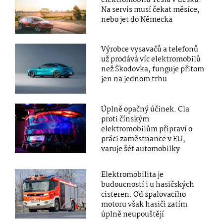
elektromobilů Tesla v Česku.
Na servis musí čekat měsíce,
nebo jet do Německa
Výrobce vysavačů a telefonů
už prodává víc elektromobilů
než Škodovka, funguje přitom
jen na jednom trhu
Úplně opačný účinek. Cla
proti čínským
elektromobilům připraví o
práci zaměstnance v EU,
varuje šéf automobilky
Elektromobilita je
budoucností i u hasičských
cisteren. Od spalovacího
motoru však hasiči zatím
úplně neupouštějí