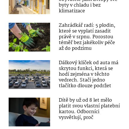
byty v chladu i bez
klimatizace
Zahrádkář radí: 5 plodin,
které se vyplatí zasadit
právě v srpnu. Porostou
téměř bez jakékoliv péče
až do podzimu
Dálkový klíček od auta má
skrytou funkci, která se
hodí zejména v těchto
vedrech. Stačí jedno
tlačítko dlouze podržet
Dítě by už od 8 let mělo
platit svou vlastní platební
kartou. Odborníci
vysvětlují, proč