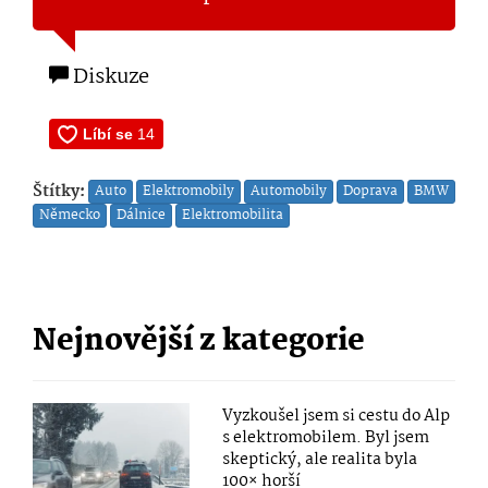
Diskuze
Štítky:
Auto
Elektromobily
Automobily
Doprava
BMW
Německo
Dálnice
Elektromobilita
Nejnovější z kategorie
Vyzkoušel jsem si cestu do Alp
s elektromobilem. Byl jsem
skeptický, ale realita byla
100× horší