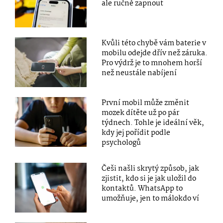
ale ručně zapnout
Kvůli této chybě vám baterie v
mobilu odejde dřív než záruka.
Pro výdrž je to mnohem horší
než neustále nabíjení
První mobil může změnit
mozek dítěte už po pár
týdnech. Tohle je ideální věk,
kdy jej pořídit podle
psychologů
Češi našli skrytý způsob, jak
zjistit, kdo si je jak uložil do
kontaktů. WhatsApp to
umožňuje, jen to málokdo ví