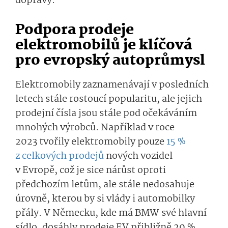
dopravy.
Podpora prodeje
elektromobilů je klíčová
pro evropský autoprůmysl
Elektromobily zaznamenávají v posledních
letech stále rostoucí popularitu, ale jejich
prodejní čísla jsou stále pod očekáváním
mnohých výrobců. Například v roce
2023 tvořily elektromobily pouze
15 %
z celkových prodejů
nových vozidel
v Evropě, což je sice nárůst oproti
předchozím letům, ale stále nedosahuje
úrovně, kterou by si vlády i automobilky
přály. V Německu, kde má BMW své hlavní
sídlo, dosáhly prodeje EV přibližně 20 %