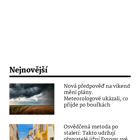
Nejnovější
Nová předpověď na víkend
mění plány.
Meteorologové ukázali, co
přijde po bouřkách
Osvědčená metoda po
staletí: Takto udržují
obyvatelé jižní Evropy své