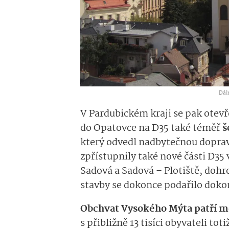
Dál
V Pardubickém kraji se
pak
otevř
do Opatovce na D35 také
téměř
š
který odvedl
nadbyteč­nou
doprav
zpřístupnily také nové části D35
Sadová a Sadová –
Plotiště
, dohr
stavby se
dokonce
po­dařilo doko
Obchvat Vysokého Mýta
patří m
s přibližně 13 tisíci obyvateli
toti