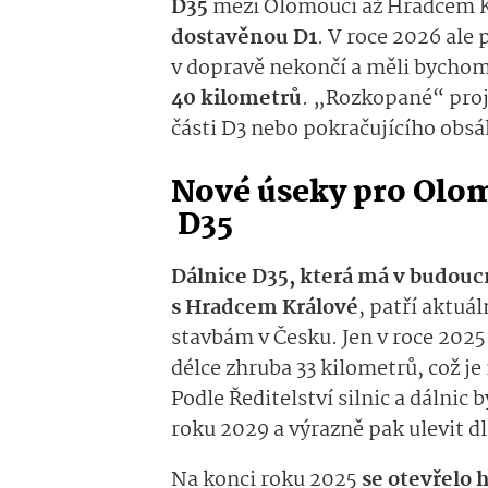
D35
mezi
Olomou­cí
až Hradcem K
dostavěnou D1
.
V
roce
2026
a­le
v dopravě
nekon­čí
a měli bychom
40
kilometrů
.
„Roz­kopané“ proj
čá
sti D3 nebo pokračujícího
ob­s
Nové úseky
pro Olo
D35
Dálnice D35, která má v budou
s Hradcem Králové
, patří aktuá
stavbám v Česku. Jen v roce 2025
délce zhruba 33 kilometrů, což je
Podle Ředitelství silnic a dálnic 
roku 2029
a výrazně
pak
u­levit 
Na konci roku 2025
se otevřelo 