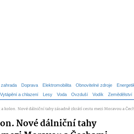
 zahrada
Doprava
Elektromobilita
Obnovitelné zdroje
Energeti
Vytápění a chlazení
Lesy
Voda
Ovzduší
Vodík
Zemědělství
 a kolon. Nové dálniční tahy zásadně zkrátí cestu mezi Moravou a Če
lon. Nové dálniční tahy