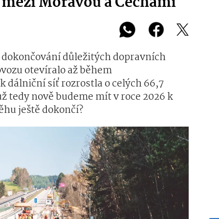
u mezi Moravou a Čechami
 dokončování důležitých dopravních
ovozu otevíralo až během
k dálniční síť rozrostla o celých 66,7
 už tedy nově budeme mít v roce 2026 k
běhu ještě dokončí?