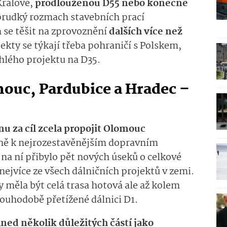
rálové,
prodlouženou D55 nebo
konečně
 prudký rozmach
stavebních prací
 se těšit na zprovoznění
dal­ších
více než
ekty se týkají třeba pohraničí s Polskem,
áhlého
projek­tu na D35.
mouc, Pardubice
a
Hra­dec
–
cnu
za cíl zcela
propojit Olomouc
lně k nejrozestavě­nějším dopravním
 na ní přibylo pět nových úseků o celkové
 nejvíce ze všech dálničních projektů v zemi.
by měla být celá trasa hotová
ale až
kolem
dlouhodobě přetížené dálnici D1.
hned několik důležitých částí
jako