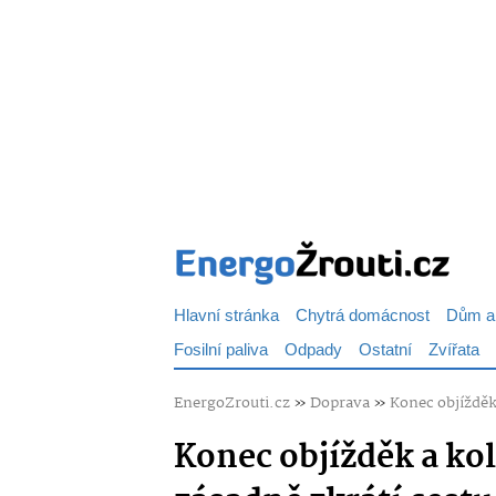
Hlavní stránka
Chytrá domácnost
Dům a
Fosilní paliva
Odpady
Ostatní
Zvířata
EnergoZrouti.cz
»
Doprava
»
Konec objížděk
Konec objížděk a ko