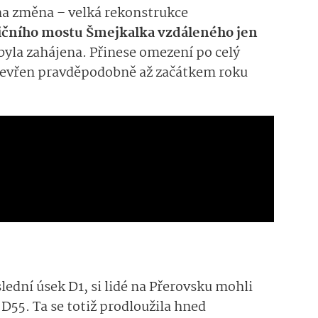
dna změna –
velká rekonstrukce
i
čního mostu
Šmejkal­ka
vzdáleného jen
byla zahájena. Přinese omezení po celý
otevřen pravděpodobně až začátkem roku
lední úsek D1, si lidé na
Přerovsku
moh­li
D55­
.
Ta se totiž prodloužila hned