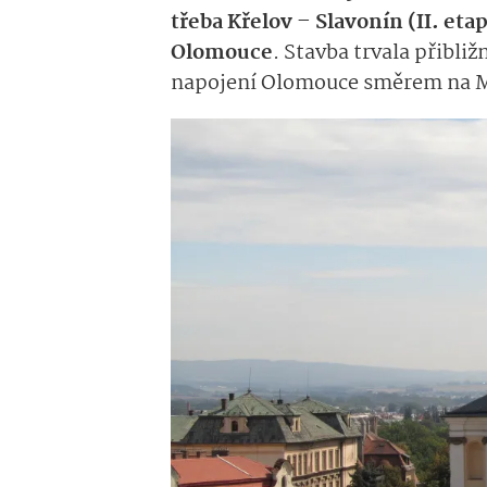
třeba
Křelov
– Slavonín (II. eta
Olomouce
. Stavba trvala přibližn
napojení Olomouce směrem na Moh