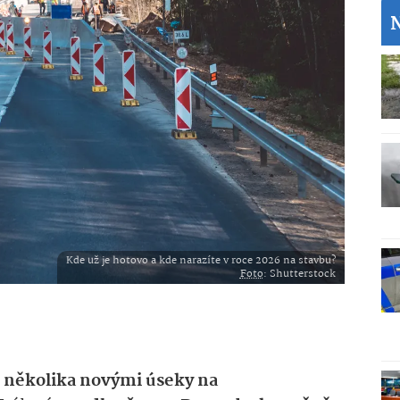
Kde už je hotovo a kde narazíte v roce 2026 na stavbu?
Foto
: Shutterstock
s několika novými úseky na