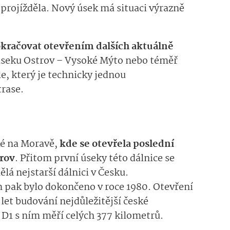
projížděl
a
.
Nový úsek má situaci výrazně
okračovat otevřením dalších
aktuálně
 úseku Ostrov – Vysoké Mýto nebo téměř
le
, který je technicky jednou
trase.
ké na Moravě,
kde se
otevřela poslední
erov
.
Přitom první
úseky
této dálnice
se
 dělá nejstarší dálnici v Česku.
m
pak
bylo dokončeno v roce 1980.
Otevření
 let budování nejdůležitější české
 D1 s ním měří celých 377 kilometrů.