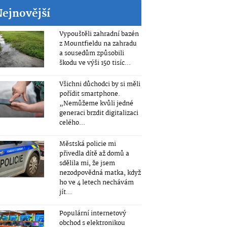
Nejnovější
Vypouštěli zahradní bazén
z Mountfieldu na zahradu
a sousedům způsobili
škodu ve výši 150 tisíc...
Všichni důchodci by si měli
pořídit smartphone.
„Nemůžeme kvůli jedné
generaci brzdit digitalizaci
celého...
Městská policie mi
přivedla dítě až domů a
sdělila mi, že jsem
nezodpovědná matka, když
ho ve 4 letech nechávám
jít...
Populární internetový
obchod s elektronikou