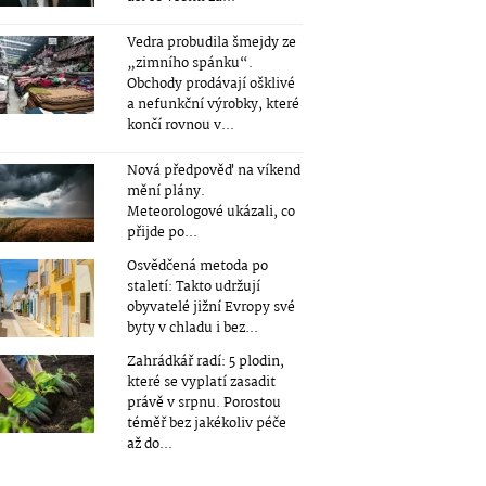
Vedra probudila šmejdy ze
„zimního spánku“.
Obchody prodávají ošklivé
a nefunkční výrobky, které
končí rovnou v...
Nová předpověď na víkend
mění plány.
Meteorologové ukázali, co
přijde po...
Osvědčená metoda po
staletí: Takto udržují
obyvatelé jižní Evropy své
byty v chladu i bez...
Zahrádkář radí: 5 plodin,
které se vyplatí zasadit
právě v srpnu. Porostou
téměř bez jakékoliv péče
až do...