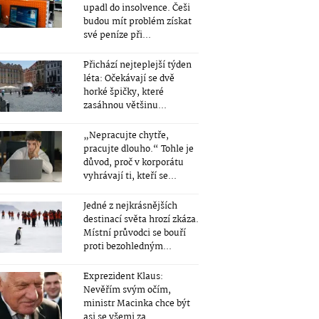
upadl do insolvence. Češi
budou mít problém získat
své peníze při...
Přichází nejteplejší týden
léta: Očekávají se dvě
horké špičky, které
zasáhnou většinu...
„Nepracujte chytře,
pracujte dlouho.“ Tohle je
důvod, proč v korporátu
vyhrávají ti, kteří se...
Jedné z nejkrásnějších
destinací světa hrozí zkáza.
Místní průvodci se bouří
proti bezohledným...
Exprezident Klaus:
Nevěřím svým očím,
ministr Macinka chce být
asi se všemi za...