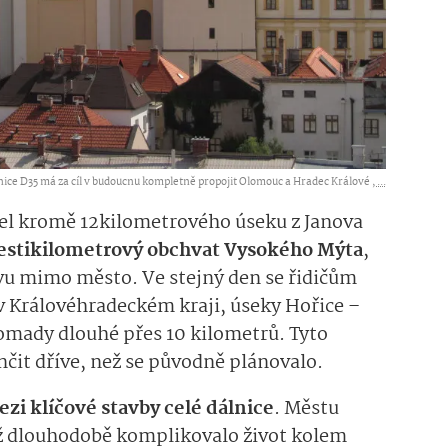
nice D35 má za cíl v budoucnu kompletně propojit Olomouc a Hradec Králové ,
...
el
kro­mě
12kilometro­vého
úseku z Janova
estikilometrový obchvat Vysokého Mýta
,
u mimo město. Ve stejný den se řidičům
 v Královéhradeckém kraji, úseky Hořice –
omady dlouhé přes 10 kilometrů. Tyto
nčit dříve, než se původně plánovalo.
ezi klíčové stavby celé dálnice
. Městu
ž
dlou­hodobě komplikoval
o
ži­vot kolem