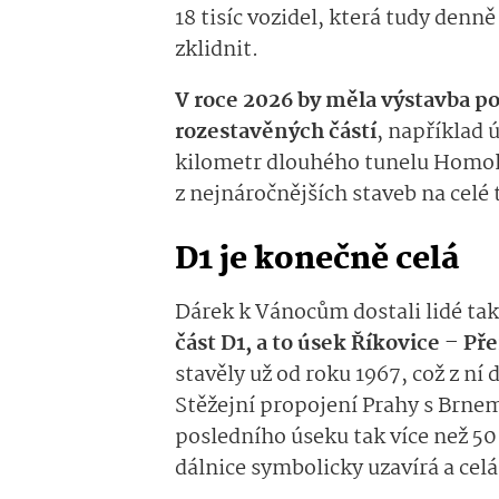
18 tisíc vozidel
, kter
á
tudy denně 
zklidnit.
V roce 2026 by měla výstavba p
rozestavěných
čás­tí
, například
kilometr dlouhého tunelu Homo
z nejnáročnějších staveb na celé 
D1 je konečně celá
Dárek k Vánocům dostali lidé ta
část
D1, a to úsek Říkovice – Př
stavěly už od roku 1967
, což z ní
Stěžejní
propojení Prahy s Brne
posledního
úse­ku
tak
více než 50
dálnice
symbolicky uzavírá
a celá