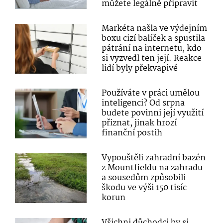
můžete legálně připravit
Markéta našla ve výdejním
boxu cizí balíček a spustila
pátrání na internetu, kdo
si vyzvedl ten její. Reakce
lidí byly překvapivé
Používáte v práci umělou
inteligenci? Od srpna
budete povinni její využití
přiznat, jinak hrozí
finanční postih
Vypouštěli zahradní bazén
z Mountfieldu na zahradu
a sousedům způsobili
škodu ve výši 150 tisíc
korun
Všichni důchodci by si