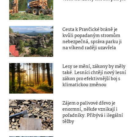
Cesta k Pravčické bráně je
kvůli popadaným stromům
nebezpečná, správa parku ji
na víkend raději uzavřela
Lesy se mění, zákony by měly
také. Lesníci chtějí nový lesní
zákon pro efektivnější boj s
klimatickou změnou
Zájem o palivové dřevo je
enormní, někde vznikají i
pořadníky. Přibývá i ilegální
těžby