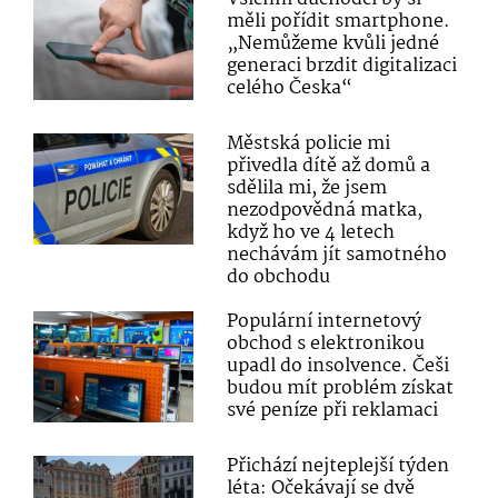
měli pořídit smartphone.
„Nemůžeme kvůli jedné
generaci brzdit digitalizaci
celého Česka“
Městská policie mi
přivedla dítě až domů a
sdělila mi, že jsem
nezodpovědná matka,
když ho ve 4 letech
nechávám jít samotného
do obchodu
Populární internetový
obchod s elektronikou
upadl do insolvence. Češi
budou mít problém získat
své peníze při reklamaci
Přichází nejteplejší týden
léta: Očekávají se dvě