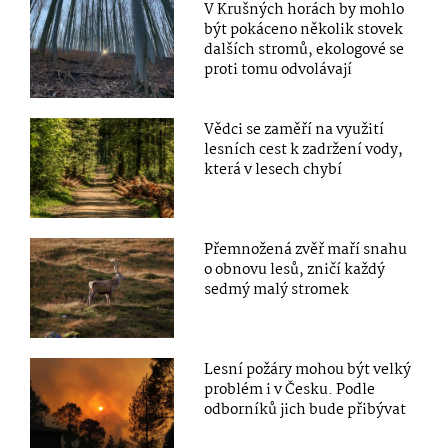
V Krušných horách by mohlo
být pokáceno několik stovek
dalších stromů, ekologové se
proti tomu odvolávají
Vědci se zaměří na využití
lesních cest k zadržení vody,
která v lesech chybí
Přemnožená zvěř maří snahu
o obnovu lesů, zničí každý
sedmý malý stromek
Lesní požáry mohou být velký
problém i v Česku. Podle
odborníků jich bude přibývat