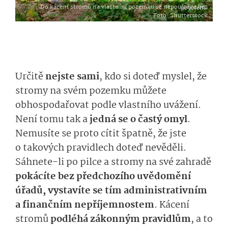
Do kácení stromů na vlastním pozemku se nepouštějte bez povolení.
Foto
: Shutterstock
Určitě
nejste sami
, kdo si doteď myslel, že
stromy na svém pozemku můžete
obhospodařovat podle vlastního uvážení.
Není tomu tak a
jedná se o častý omyl
.
Nemusíte se proto cítit špatně, že jste
o takových pravidlech doteď nevěděli.
Sáhnete-li po pilce a stromy na své zahradě
pokácíte bez předchozího uvědomění
úřadů, vystavíte se tím administrativním
a finančním nepříjemnostem
. Kácení
stromů
podléhá zákonným pravidlům
, a to