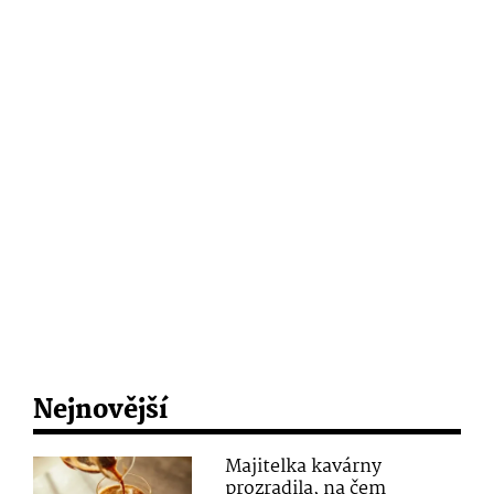
Nejnovější
Majitelka kavárny
prozradila, na čem