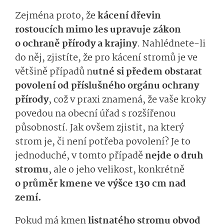
Zejména proto, že
kácení dřevin
rostoucích mimo les upravuje zákon
o ochraně přírody a krajiny
. Nahlédnete-li
do něj, zjistíte, že pro kácení stromů je ve
většině případů n
utné si předem obstarat
povolení od příslušného orgánu ochrany
přírody
, což v praxi znamená, že vaše kroky
povedou na obecní úřad s rozšířenou
působností. Jak ovšem zjistit, na který
strom je, či není potřeba povolení? Je to
jednoduché, v tomto případě
nejde o druh
stromu
, ale o jeho velikost, konkrétně
o průměr kmene ve výšce 130 cm nad
zemí.
Pokud má kmen
listnatého stromu obvod