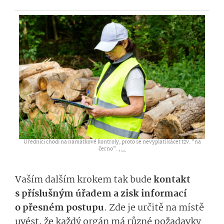
Úředníci chodí na namátkové kontroly, proto se nevyplatí kácet tzv. "na
černo". ,
...
Vaším dalším krokem tak bude
kontakt
s příslušným úřadem a zisk informací
o přesném postupu
. Zde je určitě na místě
uvést, že každý orgán má různé požadavky