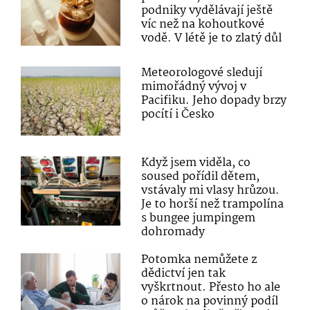
podniky vydělávají ještě
víc než na kohoutkové
vodě. V létě je to zlatý důl
Meteorologové sledují
mimořádný vývoj v
Pacifiku. Jeho dopady brzy
pocítí i Česko
Když jsem viděla, co
soused pořídil dětem,
vstávaly mi vlasy hrůzou.
Je to horší než trampolína
s bungee jumpingem
dohromady
Potomka nemůžete z
dědictví jen tak
vyškrtnout. Přesto ho ale
o nárok na povinný podíl