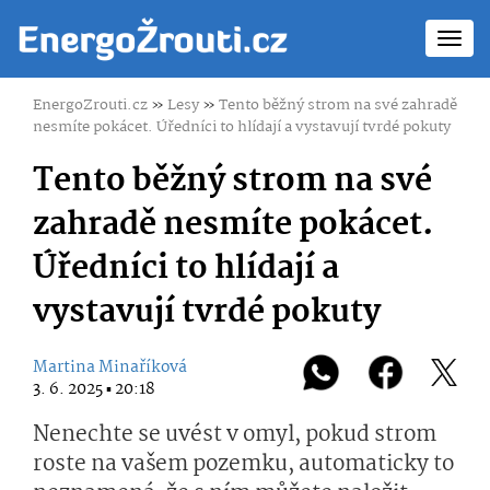
Toggl
navig
EnergoZrouti.cz
»
Lesy
»
Tento běžný strom na své zahradě
nesmíte pokácet. Úředníci to hlídají a vystavují tvrdé pokuty
Tento běžný strom na své
zahradě nesmíte pokácet.
Úředníci to hlídají a
vystavují tvrdé pokuty
Martina Minaříková
3. 6. 2025 ▪ 20:18
Nenechte se uvést v omyl, pokud strom
roste na vašem pozemku, automaticky to