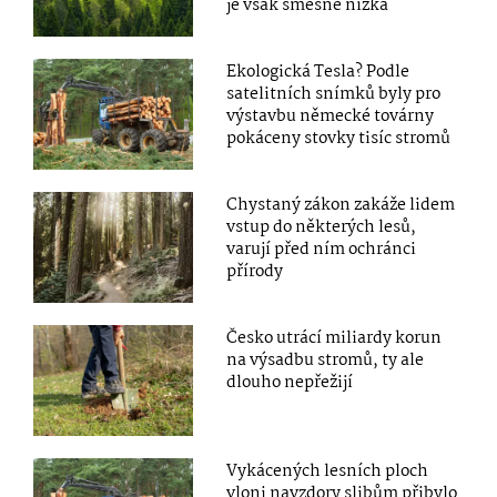
je však směšně nízká
Ekologická Tesla? Podle
satelitních snímků byly pro
výstavbu německé továrny
pokáceny stovky tisíc stromů
Chystaný zákon zakáže lidem
vstup do některých lesů,
varují před ním ochránci
přírody
Česko utrácí miliardy korun
na výsadbu stromů, ty ale
dlouho nepřežijí
Vykácených lesních ploch
vloni navzdory slibům přibylo