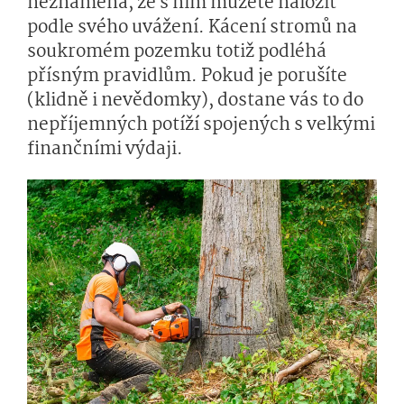
neznamená, že s ním můžete naložit
podle svého uvážení. Kácení stromů na
soukromém pozemku totiž podléhá
přísným pravidlům. Pokud je porušíte
(klidně i nevědomky), dostane vás to do
nepříjemných potíží spojených s velkými
finančními výdaji.