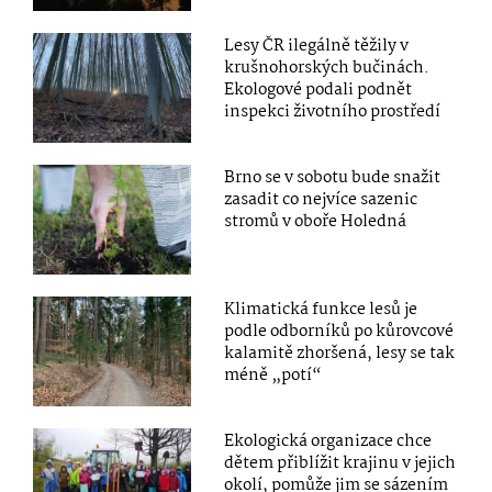
Lesy ČR ilegálně těžily v
krušnohorských bučinách.
Ekologové podali podnět
inspekci životního prostředí
Brno se v sobotu bude snažit
zasadit co nejvíce sazenic
stromů v oboře Holedná
Klimatická funkce lesů je
podle odborníků po kůrovcové
kalamitě zhoršená, lesy se tak
méně „potí“
Ekologická organizace chce
dětem přiblížit krajinu v jejich
okolí, pomůže jim se sázením