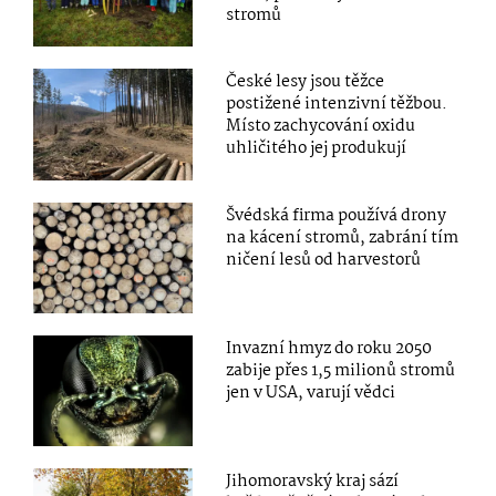
stromů
České lesy jsou těžce
postižené intenzivní těžbou.
Místo zachycování oxidu
uhličitého jej produkují
Švédská firma používá drony
na kácení stromů, zabrání tím
ničení lesů od harvestorů
Invazní hmyz do roku 2050
zabije přes 1,5 milionů stromů
jen v USA, varují vědci
Jihomoravský kraj sází