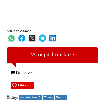
Sdílejte článek
Vstoupit do diskuze
Diskuze
Štítky:
Kácení stromů
Zákon
Pokuty