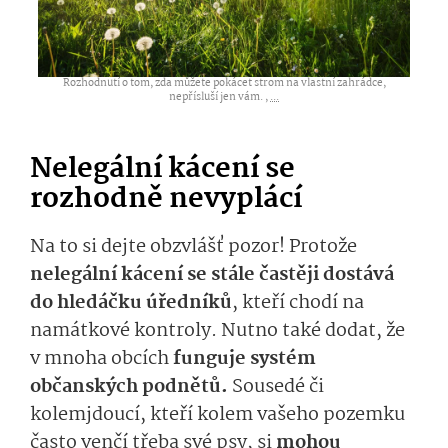
Rozhodnutí o tom, zda můžete pokácet strom na vlastní zahrádce,
nepřísluší jen vám. ,
...
Nelegální kácení se
rozhodně nevyplácí
Na to si dejte obzvlášť pozor! Protože
nelegální kácení se stále častěji dostává
do hledáčku úředníků
, kteří chodí na
namátkové kontroly. Nutno také dodat, že
v mnoha obcích
funguje systém
občanských podnětů.
Sousedé či
kolemjdoucí, kteří kolem vašeho pozemku
často venčí třeba své psy, si
mohou