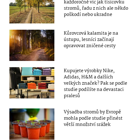
každoročně víc jak tisícovku
stromů, řadu z nich ale někdo
poškodí nebo ukradne
Kůrovcová kalamita je na
ústupu, lesníci začínají
opravovat zničené cesty
Kupujete výrobky Nike,
Adidas, H&M a dalších
velkých značek? Pak se podle
studie podílíte na devastaci
pralesů
Výsadba stromů by Evropě
mohla podle studie přinést
větší množství srážek