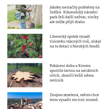
Jakoby nestačily problémy na
Sněžce. Krkonošský národní
park řeší další nešvar, viníky
ale může přijít draho
Liberecký spolek vysadí
tisícovku vzácných tisů, získal
na to dotaci z Norských fondů
Pokácení dubu u Krnova
spustilo lavinu na sociálních
sítích, skončil kvůli němu
revírník
Znojmo zezelená, město chce
letos vysadit sto tisíc stromů