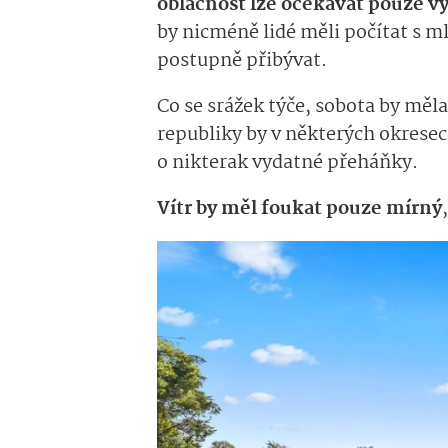
oblačnost lze očekávat pouze 
by nicméně lidé měli počítat s m
postupně přibývat.
Co se srážek týče, sobota by měla
republiky by v některých okrese
o nikterak vydatné přeháňky.
Vítr by měl foukat pouze mírný