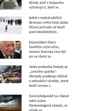
důvod, proč v korporátu
vyhrávají ti, kteří se...
Jedné z nejkrásnějších
destinací světa hrozí zkáza.
Místní průvodci se bouří
proti bezohledným...
Exprezident Klaus:
Nevěřím svým očím,
ministr Macinka chce být
asi se všemi za...
Vedra probudila šmejdy ze
„zimního spánku“.
Obchody prodávají ošklivé
a nefunkční výrobky, které
končí rovnou v...
Nová předpověď na víkend
mění plány.
Meteorologové ukázali, co
přijde po...