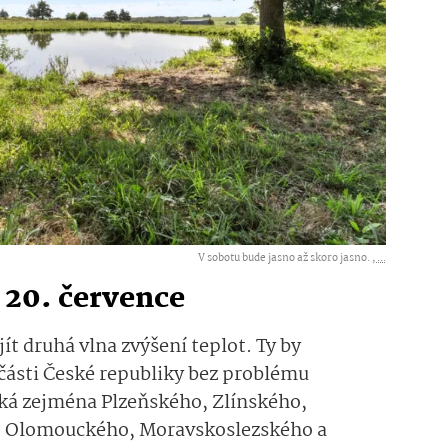
V sobotu bude jasno až skoro jasno. ,
...
 20. července
jít druhá vlna zvýšení teplot. Ty by
části České republiky bez problému
týká zejména Plzeňského, Zlínského,
, Olomouckého, Moravskoslezského a