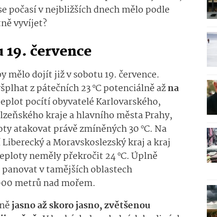
 se počasí v nejbližších dnech mělo podle
ně vyvíjet?
 19. července
y mělo dojít již v sobotu 19. července.
yšplhat z pátečních 23 °C potenciálně až
na
teplot pocítí obyvatelé Karlovarského,
lzeňského kraje a hlavního města Prahy,
ty atakovat právě zmíněných 30 °C. Na
 Liberecký a Moravskoslezský kraj a kraj
teploty neměly překročit 24 °C. Úplně
 panovat v tamějších oblastech
 000 metrů nad mořem.
žně
jasno až skoro jasno, zvětšenou