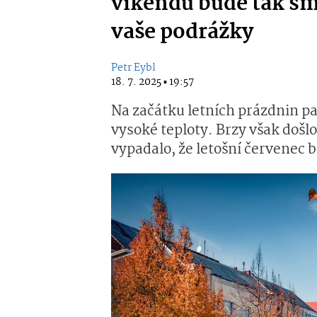
víkendu bude tak sma
vaše podrážky
Petr Eybl
18. 7. 2025 ▪ 19:57
Na začátku letních prázdnin p
vysoké teploty. Brzy však došl
vypadalo, že letošní červenec b