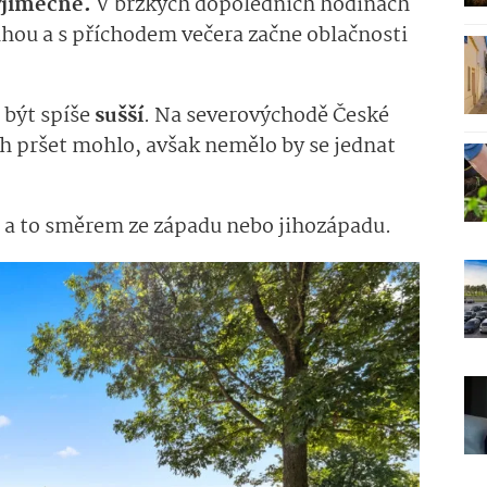
výjimečně.
V brzkých dopoledních hodinách
lhou a s příchodem večera začne oblačnosti
 být spíše
sušší
. Na severovýchodě České
ch pršet mohlo, avšak nemělo by se jednat
, a to směrem ze západu nebo jihozápadu.