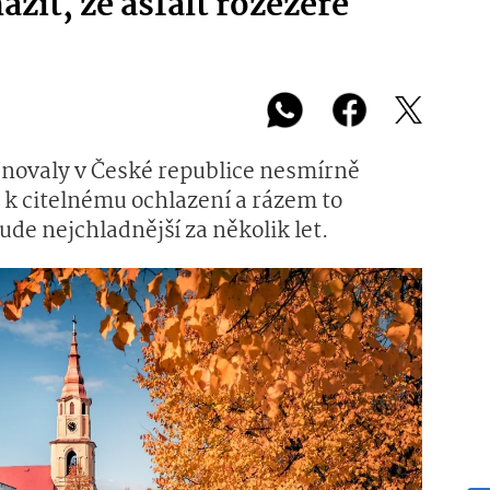
žit, že asfalt rozežere
anovaly v České republice nesmírně
o k citelnému ochlazení a rázem to
ude nejchladnější za několik let.