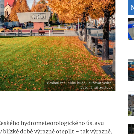
Českou republiku budou sužovat vedra.
Foto
: Shutterstock
Českého hydrometeorolo­gického ústavu
 blízké době výrazně oteplit – tak výrazně,