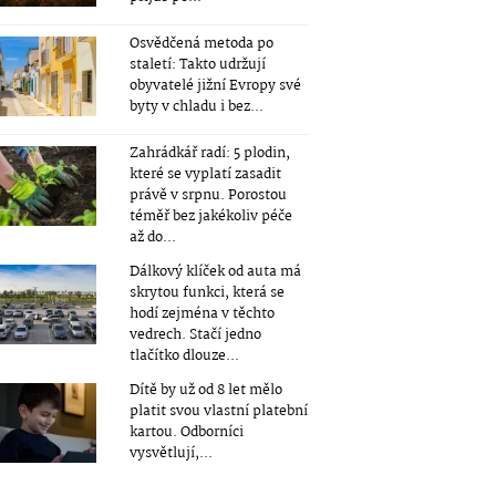
Osvědčená metoda po
staletí: Takto udržují
obyvatelé jižní Evropy své
byty v chladu i bez...
Zahrádkář radí: 5 plodin,
které se vyplatí zasadit
právě v srpnu. Porostou
téměř bez jakékoliv péče
až do...
Dálkový klíček od auta má
skrytou funkci, která se
hodí zejména v těchto
vedrech. Stačí jedno
tlačítko dlouze...
Dítě by už od 8 let mělo
platit svou vlastní platební
kartou. Odborníci
vysvětlují,...