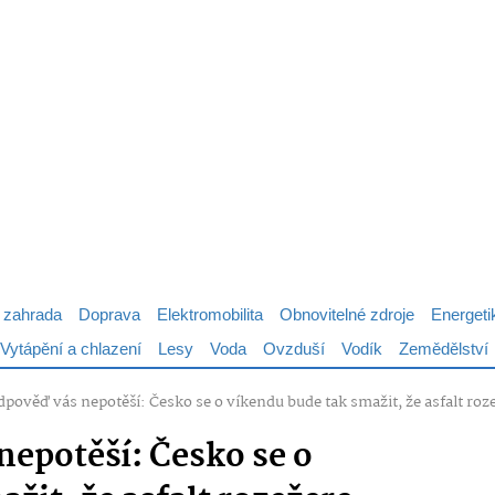
 zahrada
Doprava
Elektromobilita
Obnovitelné zdroje
Energeti
Vytápění a chlazení
Lesy
Voda
Ovzduší
Vodík
Zemědělství
dpověď vás nepotěší: Česko se o víkendu bude tak smažit, že asfalt roz
nepotěší: Česko se o