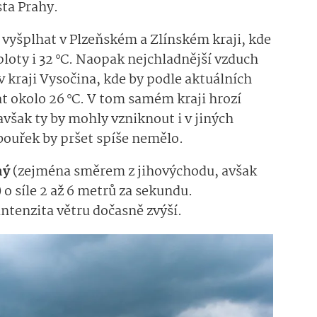
sta Prahy.
 vyšplhat v Plzeňském a Zlínském kraji, kde
loty i 32 °C. Naopak nejchladnější vzduch
v kraji Vysočina, kde by podle aktuálních
t okolo 26 °C. V tom samém kraji hrozí
 avšak ty by mohly vzniknout i v jiných
bouřek by pršet spíše nemělo.
ný
(zejména směrem z jihovýchodu, avšak
 o síle 2 až 6 metrů za sekundu.
ntenzita větru dočasně zvýší.