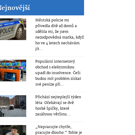
Nejnovější
Městská policie mi
přivedla dítě až domů a
sdělila mi, že jsem
nezodpovědná matka, když
ho ve 4 letech nechávám
jít...
Populární internetový
obchod s elektronikou
upadl do insolvence. Češi
budou mít problém získat
své peníze při...
Přichází nejteplejší týden
léta: Očekávají se dvě
horké špičky, které
zasáhnou většinu...
„Nepracujte chytře,
pracujte dlouho.“ Tohle je