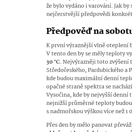
že bylo vydáno i varování. Jak by
nejčerstvější předpovědi konkrét
Předpověď na sobotu
K první výraznější vlně oteplení b
V tento den by se měly teploty v
30 °C
. Nejvýrazněji toto zvýšení 
Středočeského, Pardubického a P
kde budou maximální denní teplo
opačné straně spektra se nachází
Vysočina, kde by nejvyšší denní 
nejnižší průměrné teploty budou
s nadmořskou výškou více než 1
Přes den by mělo panovat převá