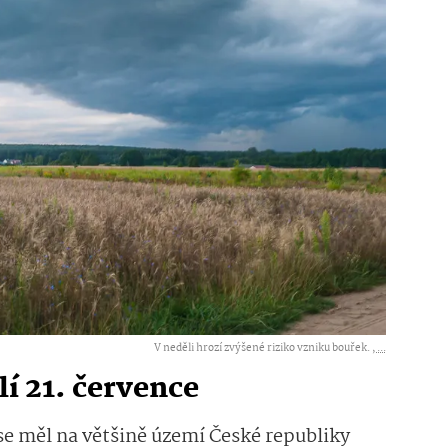
V neděli hrozí zvýšené riziko vzniku bouřek. ,
...
í 21. července
se měl na většině území České republiky