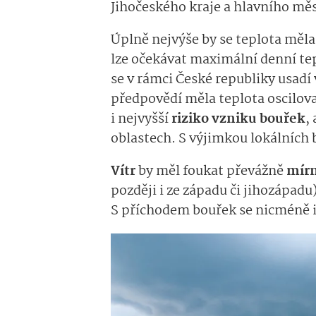
Jihočeského kraje a hlavního mě
Úplně nejvýše by se teplota měla
lze očekávat maximální denní tep
se v rámci České republiky usadí 
předpovědí měla teplota oscilova
i nejvyšší
riziko vzniku bouřek
,
oblastech. S výjimkou lokálních 
Vítr
by měl foukat převážně
mír
později i ze západu či jihozápadu)
S příchodem bouřek se nicméně i