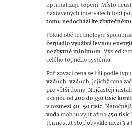
optimalizuje topení. Místo neust
nastavených intervalech topí pou
tomu nedochází ke zbytečnému 
Pokud obě technologie spolupracuj
čerpadlo využívá levnou energii
nezbytné minimum
. Výsledkem 
celého topného systému.
Pořizovací cena se liší podle typ
vzduch-vzduch
, jejichž cena z
pro větší domy. Nejčastěji insta
s cenou od
200 do 350 tisíc koru
v rozmezí
40–50 tisíc
. Náročněj
voda
mohou vyjít až na
450 tisí
termostat stojí obvykle mezi
3 a 