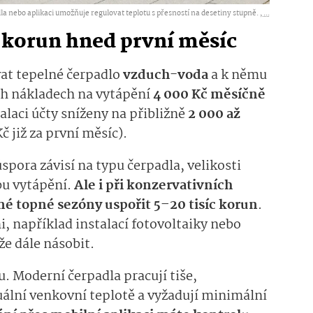
a nebo aplikaci umožňuje regulovat teplotu s přesností na desetiny stupně. ,
...
ů korun hned první měsíc
at tepelné čerpadlo
vzduch-voda
a k němu
ch nákladech na vytápění
4 000 Kč měsíčně
laci účty sníženy na přibližně
2 000 až
č již za první měsíc).
spora závisí na typu čerpadla, velikosti
bu vytápění.
Ale i při konzervativních
é topné sezóny uspořit 5–20 tisíc korun
.
, například instalací fotovoltaiky nebo
e dále násobit.
u. Moderní čerpadla pracují tiše,
uální venkovní teplotě a vyžadují minimální