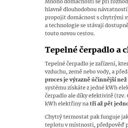
Mnoho domácností se při rozhodov
hlavně dlouhodobou návratnost
propojit domácnost s chytrými sy
a technologie se stávají dostupně
touto novou cestou.
Tepelné čerpadlo a 
Tepelné čerpadlo je zařízení, kte
vzduchu, země nebo vody, a před
proces je výrazně účinnější než
systému získáte z jedné kWh ele
čerpadlo ale díky efektivitě (tz
kWh elektřiny na
tři až pět jedn
Chytrý termostat pak funguje ja
teplotu v místnosti, předpověď p