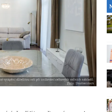
vytápění důležitou roli při snižování celkových ročních nákladů.
Foto
: Shutterstock