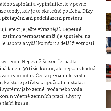
álého zapínání a vypínání kotle v pevně
ze tehdy, kdy je to skutečně potřeba.
Díky
přetápění ani podchlazení prostoru
.
í, efekt je ještě výraznější.
Tepelné
, zatímco termostat snižuje spotřebu na
je úspora a vyšší komfort s delší životností
u systému. Nejlevnější jsou čerpadla
ačíná kolem
30 tisíc korun
, ale nejsou vhodná
lovaná varianta v Česku je
vzduch-voda
n
, ke které je třeba připočítat i instalaci
ší systémy jako
země-voda
nebo
voda-
c korun včetně zemních prací
. Chytrý
8 tisíci korun
.