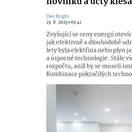
novinku a účty klesaj
Dan Bright
23. 8. 2025 ▪ 03:41
Zvyšující se ceny energií oteví
jak efektivně a dlouhodobě udr
lety byla elektřina nebo plyn 
a úsporné technologie. Stále víc
rozpočtu, aniž by se museli s
Kombinace pokročilých technol