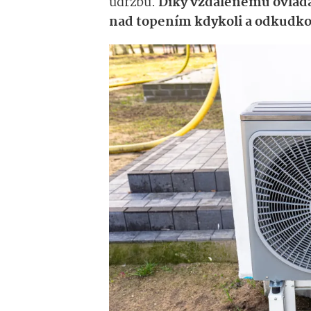
údržbu.
Díky vzdálenému ovládá
nad topením kdykoli a odkudko