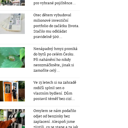
pro vybrané pojištěnce...
Otec dětem vybudoval
milionové investiční
portfolio do začátku života.
Stačilo mu odkládat
pravidelně 500...
Nenápadný hmyz proniká
do bytů po celém Česku.
Při nahánění ho nikdy
nerozmáčkněte, jinak si
zamoříte celý...
Ve 13 letech si na zahradě
rodičů splnil sen o
vlastním bydlení. Dům
postavil téměř bez cizí...
Omylem se nám podařilo
odjet od benzinky bez
zaplacení. Alespoň jsme
zjistili, co se stane a za jak