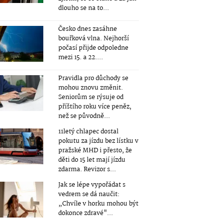
dlouho se na to...
Česko dnes zasáhne
bouřková vlna. Nejhorší
počasí přijde odpoledne
mezi 15. a 22....
Pravidla pro důchody se
mohou znovu změnit.
Seniorům se rýsuje od
příštího roku více peněz,
než se původně...
11letý chlapec dostal
pokutu za jízdu bez lístku v
pražské MHD i přesto, že
děti do 15 let mají jízdu
zdarma. Revizor s...
Jak se lépe vypořádat s
vedrem se dá naučit:
„Chvíle v horku mohou být
dokonce zdravé"...