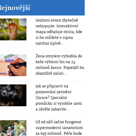
Nejnovější
Sezónní ovoce zbytečně
nekupujte. Interaktivní
mapa odhaluje místa, kde
si ho můžete v srpnu
natrhat úplně...
Žena omylem vyhodila do
koše výherní los na 24
milionů korun. Popeláři ho
okamžitě začali...
Jak se připravit na
pozorování zatmění
Slunce? Speciální
pomůcku si vyrobíte sami
a skvěle zabavíte...
Už od září začne fungovat
supermoderní sanatorium
za 693 milionů. Péče bude