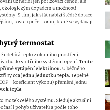
ání už neřídí jen pořizovací cenou, ale
í, ekologickým dopadem a možností
stémy. S tím, jak stát nabízí štědré dotace
jšími, roste i počet rodin, které se vydávají
chytrý termostat
ré odebírá teplo z okolního prostředí,
ává ho do vnitřního systému topení.
Tento
 přímé vytápění elektřinou
. U běžného
ktřiny
cca jednu jednotku tepla
. Tepelné
v. COP – koeficient výkonu) přemění jednu
otek tepla
.
ko mozek celého systému. Sleduje aktuální
očasí i pohyb uživatelů a podle toho