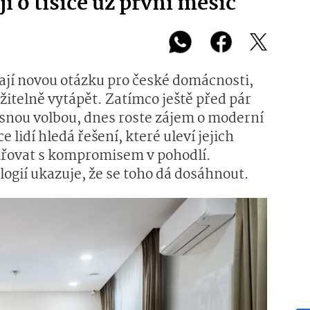
í o tisíce už první měsíc
rají novou otázku pro české domácnosti,
žitelně vytápět. Zatímco ještě před pár
jasnou volbou, dnes roste zájem o moderní
e lidí hledá řešení, které uleví jejich
miřovat s kompromisem v pohodlí.
ogií ukazuje, že se toho dá dosáhnout.