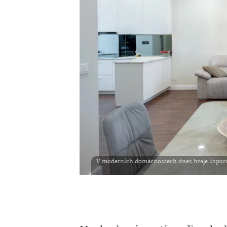
V moderních domácnostech dnes hraje úsporné 