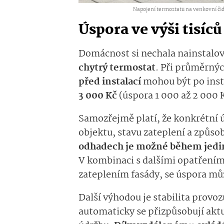
Napojení termostatu na venkovní čidl
Úspora ve výši tisíc
Domácnost si nechala nainstalov
chytrý termostat
. Při průměrný
před instalací
mohou být po insta
3 000 Kč
(úspora 1 000 až 2 000 K
Samozřejmě platí, že konkrétní ú
objektu, stavu zateplení a způso
odhadech je možné během jedin
V kombinaci s dalšími opatřeními
zateplením fasády, se úspora můž
Další výhodou je stabilita provoz
automaticky se přizpůsobují akt