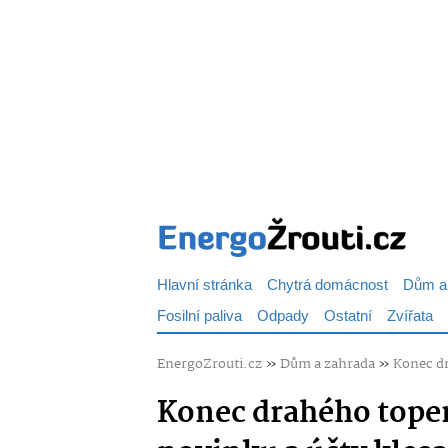
Hlavní stránka
Chytrá domácnost
Dům a
Fosilní paliva
Odpady
Ostatní
Zvířata
EnergoZrouti.cz
»
Dům a zahrada
»
Konec dr
Konec drahého topení