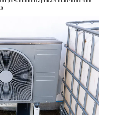
ní přes mobilní aplikaci máte kontrolu
li
.