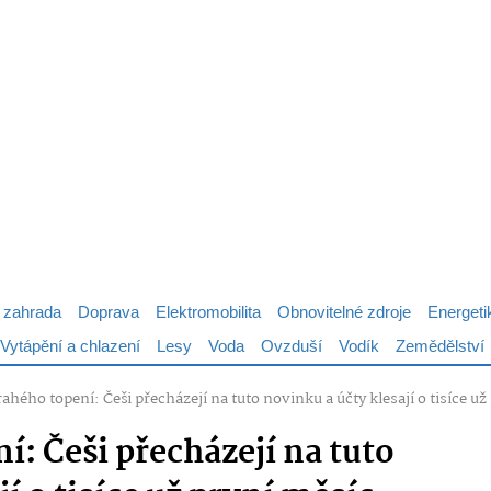
 zahrada
Doprava
Elektromobilita
Obnovitelné zdroje
Energeti
Vytápění a chlazení
Lesy
Voda
Ovzduší
Vodík
Zemědělství
ahého topení: Češi přecházejí na tuto novinku a účty klesají o tisíce už
: Češi přecházejí na tuto