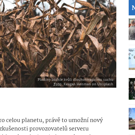
Plodiny uschlé kvůli dlouhotrvajícímu suchu
Foto
: Keagan Henman on Unsplash
o celou planetu, právě to umožní nový
 zkušenosti provozovatelů serveru