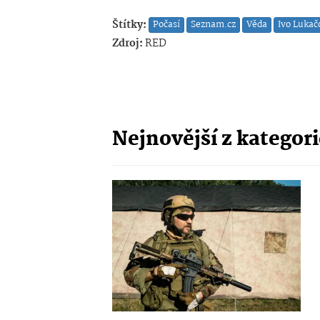
Štítky:
Počasí
Seznam.cz
Věda
Ivo Lukač
Zdroj:
RED
Nejnovější z kategor