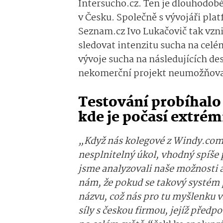
Intersucho.cz. Ten je dlouhodob
v Česku. Společně s vývojáři pla
Seznam.cz Ivo Lukačovič tak vzn
sledovat intenzitu sucha na celé
vývoje sucha na následujících des
nekomerční projekt neumožňova
Testování probíhalo 
kde je počasí extrém
„Když nás kolegové z Windy.com os
nesplnitelný úkol, vhodný spíše 
jsme analyzovali naše možnosti a 
nám, že pokud se takový systém 
názvu, což nás pro tu myšlenku v
síly s českou firmou, jejíž předp