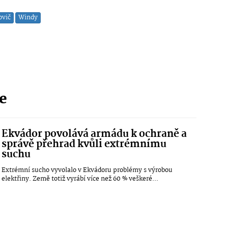
ovič
Windy
ie
Ekvádor povolává armádu k ochraně a
správě přehrad kvůli extrémnímu
suchu
Extrémní sucho vyvolalo v Ekvádoru problémy s výrobou
elektřiny. Země totiž vyrábí více než 60 % veškeré...