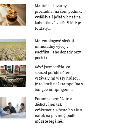
Majitelka kavárny
prozradila, na čem podniky
vydělávají ještě víc než na
kohoutkové vodě. V létě je
to zlatý...
Meteorologové sledují
mimořádný vývoj v
Pacifiku. Jeho dopady brzy
pocítí i...
Když jsem viděla, co
soused pořídil dětem,
vstávaly mi vlasy hrůzou.
Je to horší než trampolína s
bungee jumpingem...
Potomka nemůžete z
dědictví jen tak
vyškrtnout. Přesto ho ale o
nárok na povinný podíl
můžete legálně...