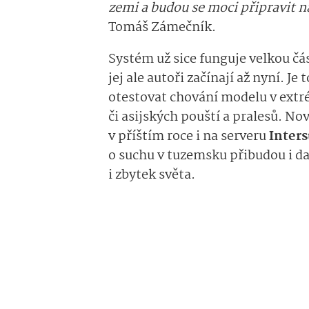
zemi a budou se moci připravit n
Tomáš Zámečník.
Systém už sice funguje velkou čá
jej ale autoři začínají až nyní. Je
otestovat chování modelu v ext
či asijských pouští a pralesů. N
v příštím roce i na serveru
Inter
o suchu v tuzemsku přibudou i da
i zbytek světa.