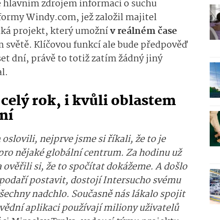
ě hlavním zdrojem informací o suchu
tformy Windy.com, jež založil majitel
iká projekt, který umožní
v reálném čase
m světě. Klíčovou funkcí ale bude předpověď
et dní, právě to totiž zatím žádný jiný
l.
celý rok, i kvůli oblastem
ní
lovili, nejprve jsme si říkali, že to je
pro nějaké globální centrum. Za hodinu už
ověřili si, že to spočítat dokážeme. A došlo
podaří postavit, dostojí Intersucho svému
šechny nadchlo. Současně nás lákalo spojit
ovědní aplikaci používají miliony uživatelů