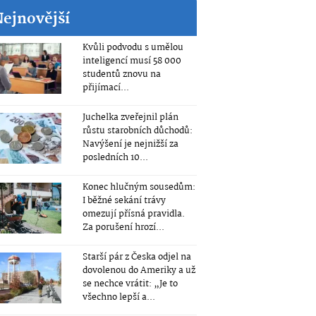
Nejnovější
Kvůli podvodu s umělou
inteligencí musí 58 000
studentů znovu na
přijímací...
Juchelka zveřejnil plán
růstu starobních důchodů:
Navýšení je nejnižší za
posledních 10...
Konec hlučným sousedům:
I běžné sekání trávy
omezují přísná pravidla.
Za porušení hrozí...
Starší pár z Česka odjel na
dovolenou do Ameriky a už
se nechce vrátit: „Je to
všechno lepší a...