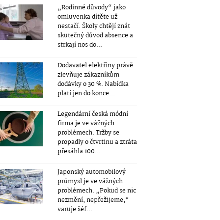
„Rodinné důvody“ jako
omluvenka dítěte už
nestačí. Školy chtějí znát
skutečný důvod absence a
strkají nos do...
Dodavatel elektřiny právě
zlevňuje zákazníkům
dodávky o 30 %. Nabídka
platí jen do konce...
Legendární česká módní
firma je ve vážných
problémech. Tržby se
propadly o čtvrtinu a ztráta
přesáhla 100...
Japonský automobilový
průmysl je ve vážných
problémech. „Pokud se nic
nezmění, nepřežijeme,“
varuje šéf...