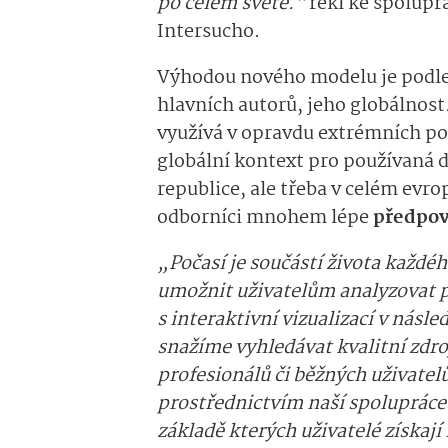
po celém světě.“
řekl ke spolupr
Intersucho.
Výhodou nového modelu je podle 
hlavních autorů, jeho globálnost
využívá v opravdu extrémních p
globální kontext pro používaná d
republice, ale třeba v celém ev
odborníci mnohem lépe
předpoví
„Počasí je součástí života každé
umožnit uživatelům analyzovat p
s interaktivní vizualizací v násl
snažíme vyhledávat kvalitní zdroj
profesionálů či běžných uživate
prostřednictvím naší spolupráce
základě kterých uživatelé získají 