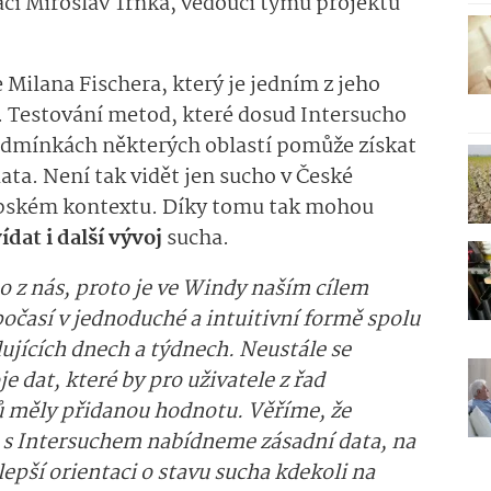
áci Miroslav Trnka, vedoucí týmu projektu
Milana Fischera, který je jedním z jeho
. Testování metod, které dosud Intersucho
odmínkách některých oblastí pomůže získat
ata. Není tak vidět jen sucho v České
ropském kontextu. Díky tomu tak mohou
dat i další vývoj
sucha.
ho z nás, proto je ve Windy naším cílem
očasí v jednoduché a intuitivní formě spolu
edujících dnech a týdnech. Neustále se
e dat, které by pro uživatele z řad
lů měly přidanou hodnotu. Věříme, že
 s Intersuchem nabídneme zásadní data, na
lepší orientaci o stavu sucha kdekoli na