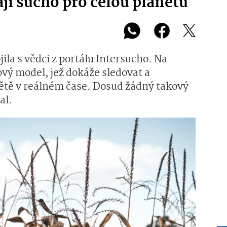
jí sucho pro celou planetu
ila s vědci z portálu Intersucho. Na
ový model, jež dokáže sledovat a
ětě v reálném čase. Dosud žádný takový
al.