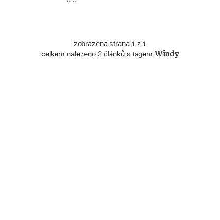
a...
zobrazena strana
1
z
1
celkem nalezeno 2 článků s tagem
Windy