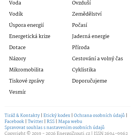
Voda
Ovzduší
Vodík
Zemědělství
Úspora energií
Počasí
Energetická krize
Jaderná energie
Dotace
Příroda
Názory
Cestování a volný čas
Mikromobilita
Cyklistika
Tiskové zprávy
Doporučujeme
Vesmír
Tiráž & Kontakty
|
Etický kodex
|
Ochrana osobních údajů
|
Facebook
|
Twitter
|
RSS
|
Mapa webu
Spravovat souhlas s nastavením osobních údajů
Copyright © 2019 - 2026
EnergoZrouti.cz
| ISSN 2694-9962