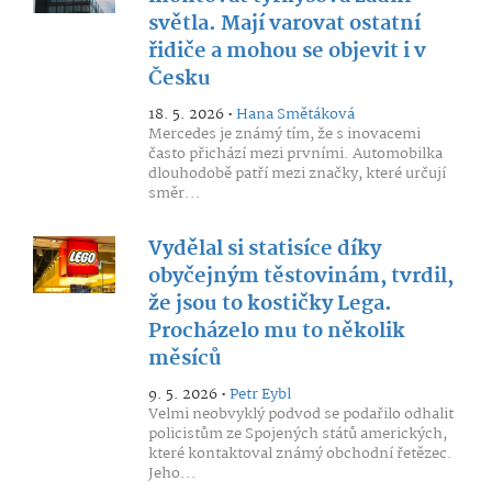
světla. Mají varovat ostatní
řidiče a mohou se objevit i v
Česku
18. 5. 2026 •
Hana Smětáková
Mercedes je známý tím, že s inovacemi
často přichází mezi prvními. Automobilka
dlouhodobě patří mezi značky, které určují
směr...
Vydělal si statisíce díky
obyčejným těstovinám, tvrdil,
že jsou to kostičky Lega.
Procházelo mu to několik
měsíců
9. 5. 2026 •
Petr Eybl
Velmi neobvyklý podvod se podařilo odhalit
policistům ze Spojených států amerických,
které kontaktoval známý obchodní řetězec.
Jeho...