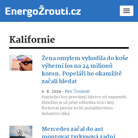
Toggl
navig
Kalifornie
Žena omylem vyhodila do koše
výherní los na 24 milionů
korun. Popeláři ho okamžitě
začali hledat
6. 8. 2026 •
Petr Šindelář
Hazardní hry provázejí lidstvo od nepaměti.
Doložen je už před několika tisíci lety.
Riskovat peníze kvůli pohádkovému
bohatství láká...
Mercedes začal do aut
montovat tyrkysová zadní