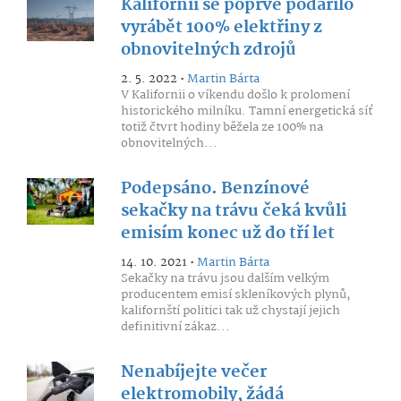
Kalifornii se poprvé podařilo
vyrábět 100% elektřiny z
obnovitelných zdrojů
2. 5. 2022 •
Martin Bárta
V Kalifornii o víkendu došlo k prolomení
historického milníku. Tamní energetická síť
totiž čtvrt hodiny běžela ze 100% na
obnovitelných...
Podepsáno. Benzínové
sekačky na trávu čeká kvůli
emisím konec už do tří let
14. 10. 2021 •
Martin Bárta
Sekačky na trávu jsou dalším velkým
producentem emisí skleníkových plynů,
kalifornští politici tak už chystají jejich
definitivní zákaz...
Nenabíjejte večer
elektromobily, žádá