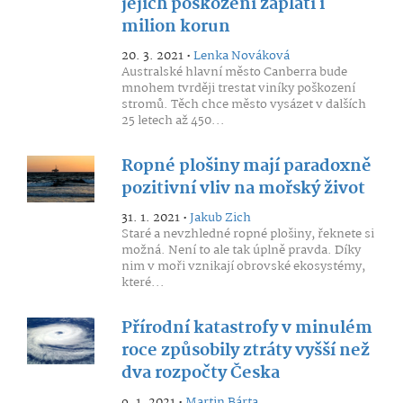
jejich poškození zaplatí i
milion korun
20. 3. 2021 •
Lenka Nováková
Australské hlavní město Canberra bude
mnohem tvrději trestat viníky poškození
stromů. Těch chce město vysázet v dalších
25 letech až 450...
Ropné plošiny mají paradoxně
pozitivní vliv na mořský život
31. 1. 2021 •
Jakub Zich
Staré a nevzhledné ropné plošiny, řeknete si
možná. Není to ale tak úplně pravda. Díky
nim v moři vznikají obrovské ekosystémy,
které...
Přírodní katastrofy v minulém
roce způsobily ztráty vyšší než
dva rozpočty Česka
9. 1. 2021 •
Martin Bárta