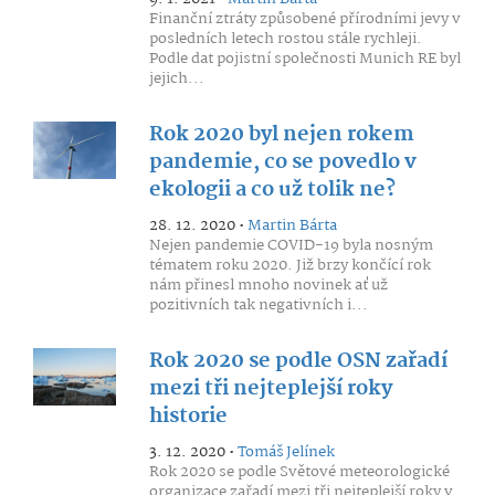
Finanční ztráty způsobené přírodními jevy v
posledních letech rostou stále rychleji.
Podle dat pojistní společnosti Munich RE byl
jejich...
Rok 2020 byl nejen rokem
pandemie, co se povedlo v
ekologii a co už tolik ne?
28. 12. 2020 •
Martin Bárta
Nejen pandemie COVID-19 byla nosným
tématem roku 2020. Již brzy končící rok
nám přinesl mnoho novinek ať už
pozitivních tak negativních i...
Rok 2020 se podle OSN zařadí
mezi tři nejteplejší roky
historie
3. 12. 2020 •
Tomáš Jelínek
Rok 2020 se podle Světové meteorologické
organizace zařadí mezi tři nejteplejší roky v