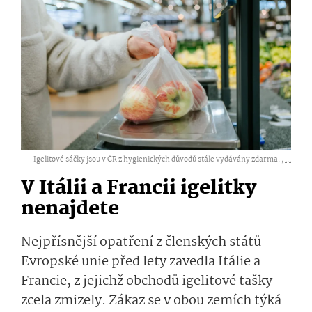
Igelitové sáčky jsou v ČR z hygienických důvodů stále vydávány zdarma. ,
...
V Itálii a Francii igelitky
nenajdete
Nejpřísnější opatření z členských států
Evropské unie před lety zavedla Itálie a
Francie, z jejichž obchodů igelitové tašky
zcela zmizely. Zákaz se v obou zemích týká