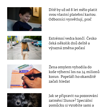
Dítě by už od 8 let mělo platit
svou vlastní platební kartou.
Odborníci vysvětlují, proč
Extrémní vedra končí. Česko
čeká několik dnů deště a
výrazná změna počasí
Žena omylem vyhodila do
koše výherní los na 24 milionů
korun. Popeláři ho okamžitě
začali hledat
Jak se připravit na pozorování
zatmění Slunce? Speciální
pomůcku si vyrobíte sami a