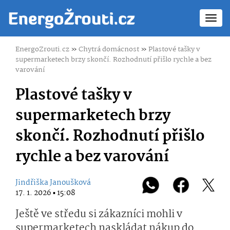
Toggl
navig
EnergoZrouti.cz
»
Chytrá domácnost
»
Plastové tašky v
supermarketech brzy skončí. Rozhodnutí přišlo rychle a bez
varování
Plastové tašky v
supermarketech brzy
skončí. Rozhodnutí přišlo
rychle a bez varování
Jindřiška Janoušková
17. 1. 2026 ▪ 15:08
Ještě ve středu si zákazníci mohli v
supermarketech naskládat nákup do