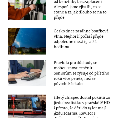
od benzinky bez zaplacení.
Alespoň jsme zjistili, co se
stane a za jak dlouho se na to
přijde
Česko dnes zasáhne bouřková
vlna. Nejhorší počasí přijde
odpoledne mezi 15. a 22.
hodinou
Pravidla pro důchody se
mohou znovu změnit.
Seniorům se rýsuje od příštího
roku více peněz, než se
původně čekalo
11letý chlapec dostal pokutu za
jízdu bez lístku v pražské MHD
i přesto, že děti do 15 let mají
jízdu zdarma. Revizor s