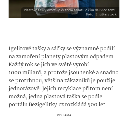
Plastové tašky omezuje či zcela zakazuje čím dál více zemí.
Foto
: Shutterstock
Igelitové tašky a sáčky se významně podílí
na zamoření planety plastovým odpadem.
Každý rok se jich ve světě vyrobí
1000 miliard, a protože jsou tenké a snadno
se protrhnou, většina zákazníků je použije
jednorázově. Jejich recyklace přitom není
možná, jedna plastová taška se podle
portálu Bezigelitky.cz rozkládá 500 let.