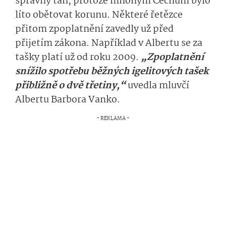
správný tah, protože mnohým Čechům bylo
líto obětovat korunu. Některé řetězce
přitom zpoplatnění zavedly už před
přijetím zákona. Například v Albertu se za
tašky platí už od roku 2009.
„Zpoplatnění
snížilo spotřebu běžných igelitových tašek
přibližně o dvě třetiny,“
uvedla mluvčí
Albertu Barbora Vanko.