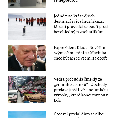
se nepředřou
Jedné z nejkrásnějších
destinací světa hrozí zkáza.
Místní průvodci se bouří proti
bezohledným zbohatlíkům
Exprezident Klaus: Nevěřím
svým očím, ministr Macinka
chce být asi se všemi za dobře
Vedra probudila šmejdy ze
„zimního spánku“. Obchody
prodávají ošklivé a nefunkční
výrobky, které končí rovnou v
koši
Otec mi prodal dům s velkou