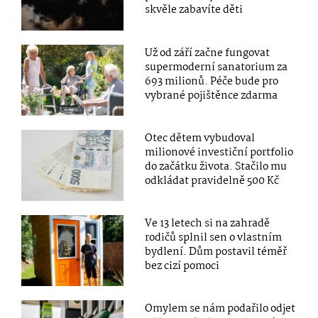
skvěle zabavíte děti
Už od září začne fungovat
supermoderní sanatorium za
693 milionů. Péče bude pro
vybrané pojištěnce zdarma
Otec dětem vybudoval
milionové investiční portfolio
do začátku života. Stačilo mu
odkládat pravidelně 500 Kč
Ve 13 letech si na zahradě
rodičů splnil sen o vlastním
bydlení. Dům postavil téměř
bez cizí pomoci
Omylem se nám podařilo odjet