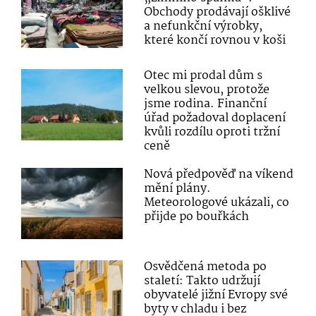
Obchody prodávají ošklivé
a nefunkční výrobky,
které končí rovnou v koši
Otec mi prodal dům s
velkou slevou, protože
jsme rodina. Finanční
úřad požadoval doplacení
kvůli rozdílu oproti tržní
ceně
Nová předpověď na víkend
mění plány.
Meteorologové ukázali, co
přijde po bouřkách
Osvědčená metoda po
staletí: Takto udržují
obyvatelé jižní Evropy své
byty v chladu i bez