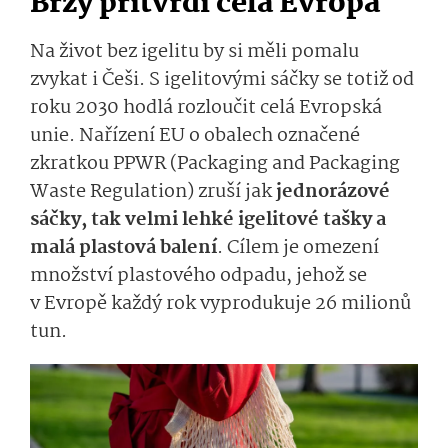
Brzy přitvrdí celá Evropa
Na život bez igelitu by si měli pomalu
zvykat i Češi. S igelitovými sáčky se totiž od
roku 2030 hodlá rozloučit celá Evropská
unie. Nařízení EU o obalech označené
zkratkou PPWR (Packaging and Packaging
Waste Regulation) zruší jak
jednorázové
sáčky, tak velmi lehké igelitové tašky a
malá plastová balení
. Cílem je omezení
množství plastového odpadu, jehož se
v Evropě každý rok vyprodukuje 26 milionů
tun.