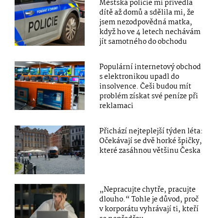
Městská policie mi přivedla
dítě až domů a sdělila mi, že
jsem nezodpovědná matka,
když ho ve 4 letech nechávám
jít samotného do obchodu
Populární internetový obchod
s elektronikou upadl do
insolvence. Češi budou mít
problém získat své peníze při
reklamaci
Přichází nejteplejší týden léta:
Očekávají se dvě horké špičky,
které zasáhnou většinu Česka
„Nepracujte chytře, pracujte
dlouho.“ Tohle je důvod, proč
v korporátu vyhrávají ti, kteří