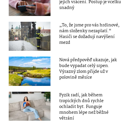
jejich vrácení. Postup je vcelku
snadný
„To, že jsme pro vás hrdinové,
nám složenky nezaplatí.“
Hasiči se dožadují navýšení
mezd
Nová předpověď ukazuje, jak
bude vypadat celý srpen.
Výrazný zlom přijde už v
polovině měsíce
Fyzik radí, jak během
tropických dnů rychle
ochladit byt. Funguje
mnohem lépe než běžné
větrání