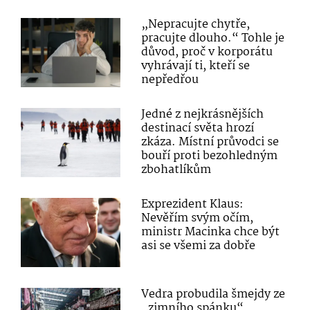
„Nepracujte chytře,
pracujte dlouho.“ Tohle je
důvod, proč v korporátu
vyhrávají ti, kteří se
nepředřou
Jedné z nejkrásnějších
destinací světa hrozí
zkáza. Místní průvodci se
bouří proti bezohledným
zbohatlíkům
Exprezident Klaus:
Nevěřím svým očím,
ministr Macinka chce být
asi se všemi za dobře
Vedra probudila šmejdy ze
„zimního spánku“.