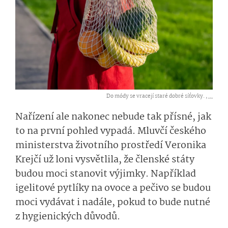
Do módy se vracejí staré dobré síťovky. ,
...
Nařízení ale nakonec nebude tak přísné, jak
to na první pohled vypadá. Mluvčí českého
ministerstva životního prostředí Veronika
Krejčí už loni vysvětlila, že členské státy
budou moci stanovit výjimky. Například
igelitové pytlíky na ovoce a pečivo se budou
moci vydávat i nadále, pokud to bude nutné
z hygienických důvodů.