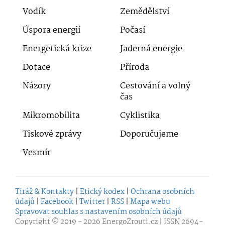
Vodík
Zemědělství
Úspora energií
Počasí
Energetická krize
Jaderná energie
Dotace
Příroda
Názory
Cestování a volný
čas
Mikromobilita
Cyklistika
Tiskové zprávy
Doporučujeme
Vesmír
Tiráž & Kontakty
|
Etický kodex
|
Ochrana osobních
údajů
|
Facebook
|
Twitter
|
RSS
|
Mapa webu
Spravovat souhlas s nastavením osobních údajů
Copyright © 2019 - 2026
EnergoZrouti.cz
| ISSN 2694-