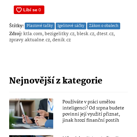
Štítky:
Plastové tašky
Igelitové sáčky
Zákon o obalech
Zdroj:
ktla.com, bezigelitky.cz, blesk.cz, dtest.cz,
zpravy.aktualne.cz, denik.cz
Nejnovější z kategorie
Používáte v práci umělou
inteligenci? Od srpna budete
povinni její využití přiznat,
jinak hrozí finanční postih