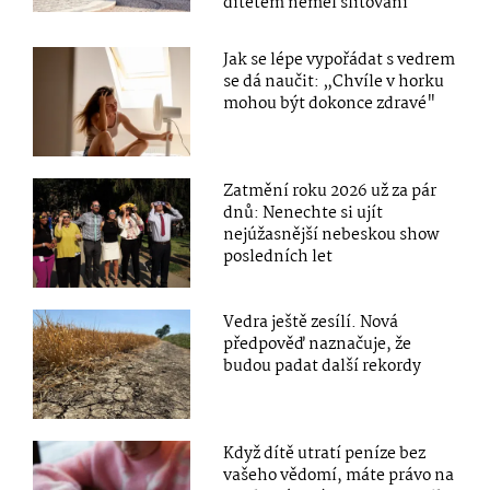
dítětem neměl slitování
Jak se lépe vypořádat s vedrem
se dá naučit: „Chvíle v horku
mohou být dokonce zdravé"
Zatmění roku 2026 už za pár
dnů: Nenechte si ujít
nejúžasnější nebeskou show
posledních let
Vedra ještě zesílí. Nová
předpověď naznačuje, že
budou padat další rekordy
Když dítě utratí peníze bez
vašeho vědomí, máte právo na