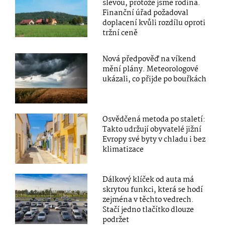
slevou, protože jsme rodina.
Finanční úřad požadoval
doplacení kvůli rozdílu oproti
tržní ceně
Nová předpověď na víkend
mění plány. Meteorologové
ukázali, co přijde po bouřkách
Osvědčená metoda po staletí:
Takto udržují obyvatelé jižní
Evropy své byty v chladu i bez
klimatizace
Dálkový klíček od auta má
skrytou funkci, která se hodí
zejména v těchto vedrech.
Stačí jedno tlačítko dlouze
podržet