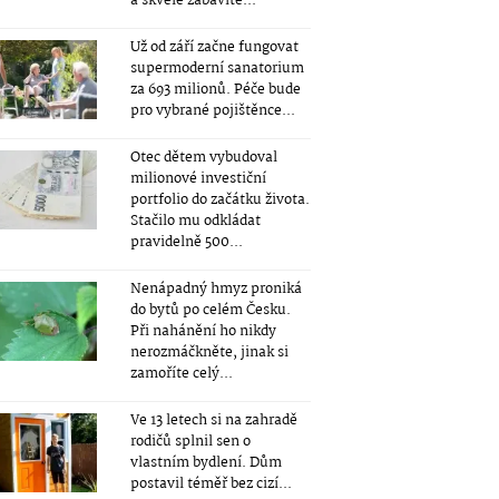
a skvěle zabavíte...
Už od září začne fungovat
supermoderní sanatorium
za 693 milionů. Péče bude
pro vybrané pojištěnce...
Otec dětem vybudoval
milionové investiční
portfolio do začátku života.
Stačilo mu odkládat
pravidelně 500...
Nenápadný hmyz proniká
do bytů po celém Česku.
Při nahánění ho nikdy
nerozmáčkněte, jinak si
zamoříte celý...
Ve 13 letech si na zahradě
rodičů splnil sen o
vlastním bydlení. Dům
postavil téměř bez cizí...