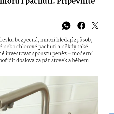
loru i pachuti. Připevníte
 Česku bezpečná, mnozí hledají způsob,
zité nebo chlorové pachuti a někdy také
tné investovat spoustu peněz – moderní
e pořídit doslova za pár stovek a během