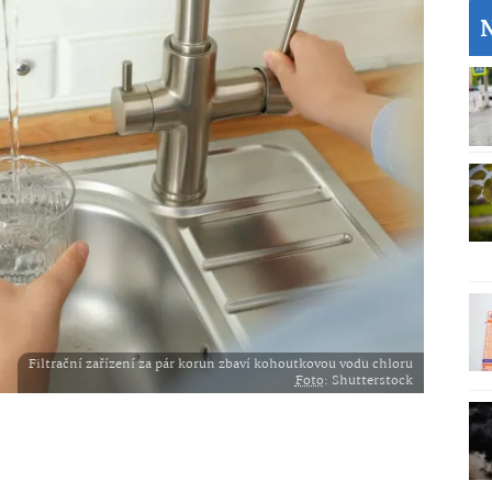
Filtrační zařízení za pár korun zbaví kohoutkovou vodu chloru
Foto
: Shutterstock