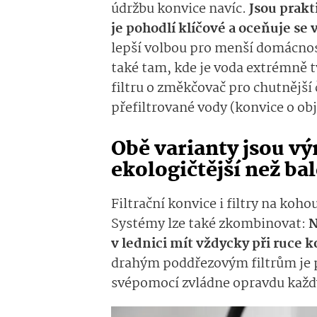
údržbu konvice navíc.
Jsou prakt
je pohodlí klíčové a oceňuje se 
lepší volbou pro menší domácnost
také tam, kde je voda extrémně t
filtru o změkčovač pro chutnější
přefiltrované vody (konvice o obje
Obě varianty jsou vý
ekologičtější než ba
Filtrační konvice i filtry na koho
Systémy lze také zkombinovat:
N
v lednici mít vždycky při ruce 
drahým poddřezovým filtrům je 
svépomocí zvládne opravdu každý