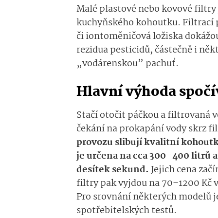
Malé plastové nebo kovové filtr
kuchyňského kohoutku. Filtrací 
či iontoměničová ložiska dokážou
rezidua pesticidů, částečně i ně
„vodárenskou” pachuť.
Hlavní výhoda spočí
Stačí otočit páčkou a filtrovaná 
čekání na prokapání vody skrz fil
provozu slibují kvalitní kohoutk
je určena na cca 300–400 litrů 
desítek sekund.
Jejich cena zač
filtry pak vyjdou na 70–1200 Kč 
Pro srovnání některých modelů j
spotřebitelských tes­tů.