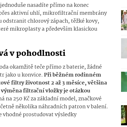
y jednoduše nasadíte přímo na konec
přes aktivní uhlí, mikrofiltrační membrány
 odstranit chlorový zápach, těžké kovy,
které mikroplasty a především klasickou
vá v pohodlnosti
voda okamžitě teče přímo z baterie, žádné
tr jako u konvice.
Při běžném rodinném
ové filtry životnost 2 až 3 měsíce, většina
a výměna filtrační vložky je otázkou
íná na 250 Kč za základní model, značkové
včetně několika náhradních patron v balení.
e vhodné prostudovat výsledky