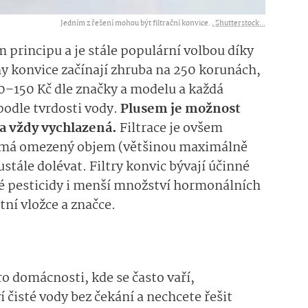
Jedním z řešení mohou být filtrační konvice. ,
Shutterstock...
m principu a je stále populární volbou díky
ny konvice začínají zhruba na 250 korunách,
80–150 Kč dle značky a modelu a každá
podle tvrdosti vody.
Plusem je možnost
da vždy vychlazená.
Filtrace je ovšem
e má omezený objem (většinou maximálně
ustále dolévat. Filtry konvic bývají účinné
ré pesticidy i menší množství hormonálních
tní vložce a značce.
ro domácnosti, kde se často vaří,
 čisté vody bez čekání a nechcete řešit