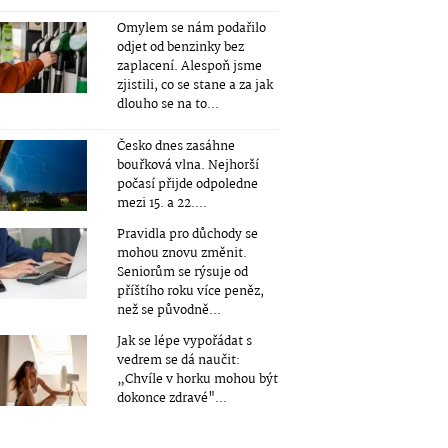
Omylem se nám podařilo
odjet od benzinky bez
zaplacení. Alespoň jsme
zjistili, co se stane a za jak
dlouho se na to...
Česko dnes zasáhne
bouřková vlna. Nejhorší
počasí přijde odpoledne
mezi 15. a 22....
Pravidla pro důchody se
mohou znovu změnit.
Seniorům se rýsuje od
příštího roku více peněz,
než se původně...
Jak se lépe vypořádat s
vedrem se dá naučit:
„Chvíle v horku mohou být
dokonce zdravé"...