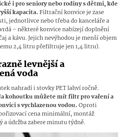
ické i pro seniory nebo rodiny s dětmi, kde
vyšší kapacita.
Filtrační konvice je zase
i, jednotlivce nebo třeba do kanceláře a
vrdá – některé konvice nabízejí doplnění
 čaj a kávu. Jejich nevýhodou je menší objem
mu 2,4 litru přefiltruje jen 1,4 litru).
razně levnější a
lená voda
utek nahradí i stovky PET lahví ročně.
a kohoutku můžete mít filtr pro vaření a
konvici s vychlazenou vodou.
Oproti
pořizovací cena minimální, montáž
 a údržba zabere minutu týdně.