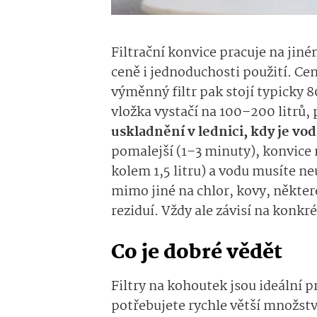
Filtrační konvice pracuje na jiné
ceně i jednoduchosti použití. Ce
výměnný filtr pak stojí typicky 
vložka vystačí na 100–200 litrů, 
uskladnění v lednici, kdy je vo
pomalejší (1–3 minuty), konvic
kolem 1,5 litru) a vodu musíte ne
mimo jiné na chlor, kovy, někte
reziduí. Vždy ale závisí na konkré
Co je dobré vědět
Filtry na kohoutek jsou ideální p
potřebujete rychle větší množství