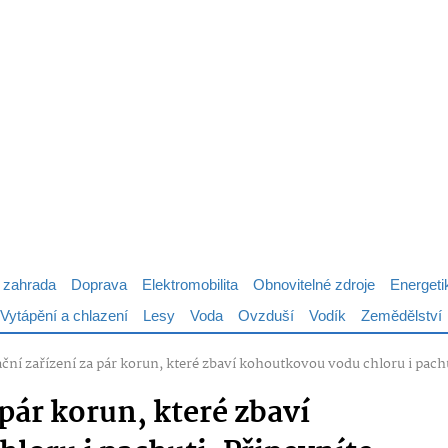
 zahrada
Doprava
Elektromobilita
Obnovitelné zdroje
Energeti
Vytápění a chlazení
Lesy
Voda
Ovzduší
Vodík
Zemědělství
rační zařízení za pár korun, které zbaví kohoutkovou vodu chloru i pac
 pár korun, které zbaví