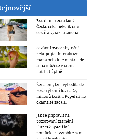
Nejnovější
Extrémní vedra končí.
Česko čeká několik dnů
deště a výrazná změna...
Sezónní ovoce zbytečně
nekupujte. Interaktivní
mapa odhaluje místa, kde
si ho můžete v srpnu
natrhat úplně...
Žena omylem vyhodila do
koše výherní los na 24
milionů korun. Popeláři ho
okamžitě začali...
Jak se připravit na
pozorování zatmění
Slunce? Speciální
pomůcku si vyrobíte sami