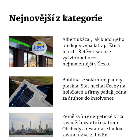
Nejnovější z kategorie
Albert ukázal, jak budou jeho
prodejny vypadat v příštích
letech. Řetězec se chce
vyšvihnout mezi
nejmodernější v Česku
Bublina se solárními panely
praskla: Stát nechal Čechy na
holičkách a firmy padají jedna
za druhou do insolvence
Země kvůli energetické krizi
zavádějí razantní opatření.
Obchody a restaurace budou
zavírat už ve 21 hodin