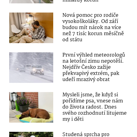
miliardy korun
Nová pomoc pro rodiče
vysokoškoláky. Od září
budou mít nárok na více
než 7 tisíc korun měsíčně
od státu
První výhled meteorologů
na letošní zimu nepotěší.
Nejdřív Česko zažije
překvapivý extrém, pak
udeří mrazivý obrat
Mysleli jsme, že když si
pořídíme psa, vnese nám
do života radost. Dnes
svého rozhodnutí litujeme
my i děti
Studená sprcha pro