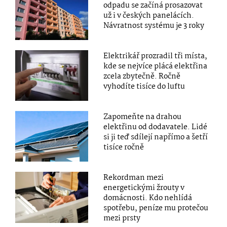
odpadu se začíná prosazovat
už i v českých panelácích.
Návratnost systému je 3 roky
Elektrikář prozradil tři místa,
kde se nejvíce plácá elektřina
zcela zbytečně. Ročně
vyhodíte tisíce do luftu
Zapomeňte na drahou
elektřinu od dodavatele. Lidé
si ji teď sdílejí napřímo a šetří
tisíce ročně
Rekordman mezi
energetickými žrouty v
domácnosti. Kdo nehlídá
spotřebu, peníze mu protečou
mezi prsty