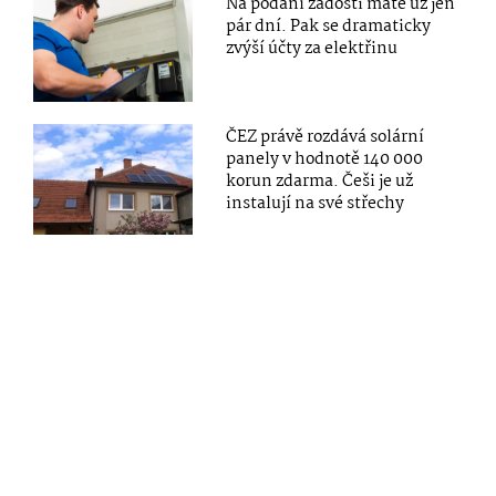
Na podání žádosti máte už jen
pár dní. Pak se dramaticky
zvýší účty za elektřinu
ČEZ právě rozdává solární
panely v hodnotě 140 000
korun zdarma. Češi je už
instalují na své střechy