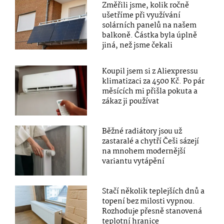
Změřili jsme, kolik ročně
ušetříme při využívání
solárních panelů na našem
balkoně. Částka byla úplně
jiná, než jsme čekali
Koupil jsem si z Aliexpressu
klimatizaci za 4500 Kč. Po pár
měsících mi přišla pokuta a
zákaz ji používat
Běžné radiátory jsou už
zastaralé a chytří Češi sázejí
na mnohem modernější
variantu vytápění
Stačí několik teplejších dnů a
topení bez milosti vypnou.
Rozhoduje přesně stanovená
teplotní hranice