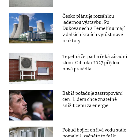
Česko plánuje rozsáhlou
jadernou výstavbu. Po
Dukovanech a Temelínu mají
v dalších krajích vyrůst nové
reaktory
Tepelná čerpadla čeká zásadní
zlom. Od roku 2027 přijdou
nová pravidla
Babiš požaduje zastropování
cen. Lidem chce znatelně
snížit cenu za energie
Pokud bojler ohřívá vodu stále
pomaleji, začněte to řešit.