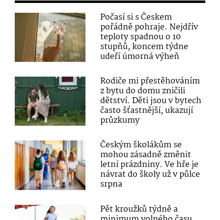
Počasí si s Českem
pořádně pohraje. Nejdřív
teploty spadnou o 10
stupňů, koncem týdne
udeří úmorná výheň
Rodiče mi přestěhováním
z bytu do domu zničili
dětství. Děti jsou v bytech
často šťastnější, ukazují
průzkumy
Českým školákům se
mohou zásadně změnit
letní prázdniny. Ve hře je
návrat do školy už v půlce
srpna
Pět kroužků týdně a
minimum volného času.