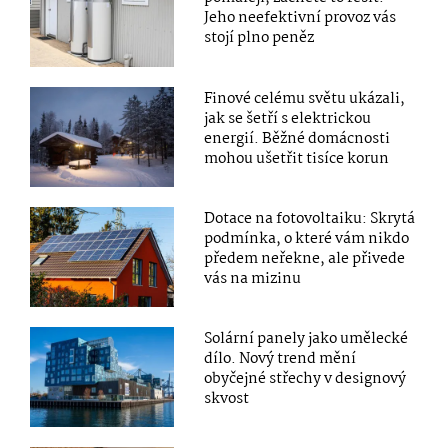
Jeho neefektivní provoz vás
stojí plno peněz
Finové celému světu ukázali,
jak se šetří s elektrickou
energií. Běžné domácnosti
mohou ušetřit tisíce korun
Dotace na fotovoltaiku: Skrytá
podmínka, o které vám nikdo
předem neřekne, ale přivede
vás na mizinu
Solární panely jako umělecké
dílo. Nový trend mění
obyčejné střechy v designový
skvost