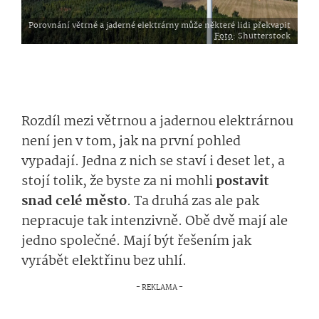
Porovnání větrné a jaderné elektrárny může některé lidi překvapit
Foto
: Shutterstock
Rozdíl mezi větrnou a jadernou elektrárnou
není jen v tom, jak na první pohled
vypadají. Jedna z nich se staví i deset let, a
stojí tolik, že byste za ni mohli
postavit
snad celé město
. Ta druhá zas ale pak
nepracuje tak intenzivně. Obě dvě mají ale
jedno společné. Mají být řešením jak
vyrábět elektřinu bez uhlí.