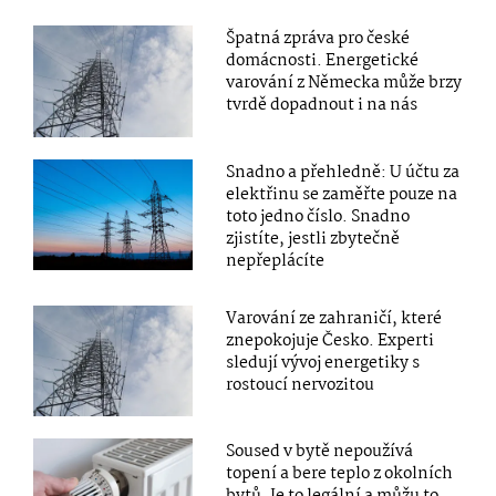
Špatná zpráva pro české
domácnosti. Energetické
varování z Německa může brzy
tvrdě dopadnout i na nás
Snadno a přehledně: U účtu za
elektřinu se zaměřte pouze na
toto jedno číslo. Snadno
zjistíte, jestli zbytečně
nepřeplácíte
Varování ze zahraničí, které
znepokojuje Česko. Experti
sledují vývoj energetiky s
rostoucí nervozitou
Soused v bytě nepoužívá
topení a bere teplo z okolních
bytů. Je to legální a můžu to