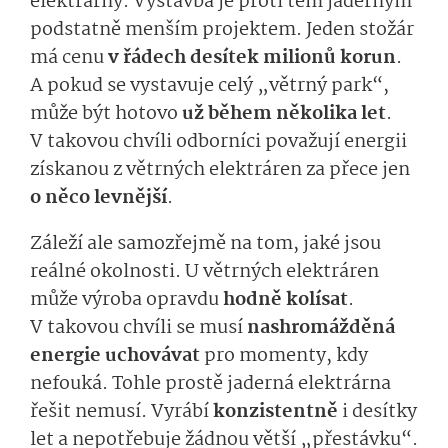
elektrárny. Výstavba je proti těm jaderným
podstatně menším projektem. Jeden stožár
má cenu
v řádech desítek milionů korun
.
A pokud se vystavuje celý „větrný park“,
může být hotovo
už během několika let
.
V takovou chvíli odborníci považují energii
získanou z větrných elektráren za přece jen
o něco levnější
.
Záleží ale samozřejmě na tom, jaké jsou
reálné okolnosti. U větrných elektráren
může výroba opravdu
hodně kolísat
.
V takovou chvíli se musí
nashromážděná
energie uchovávat
pro momenty, kdy
nefouká. Tohle prostě jaderná elektrárna
řešit nemusí. Vyrábí
konzistentně
i desítky
let a nepotřebuje žádnou větší „přestávku“.