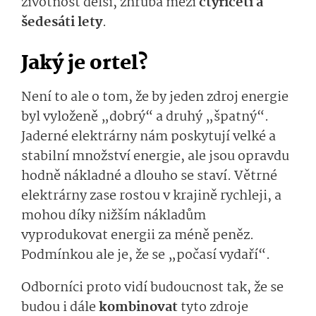
životnost delší, zhruba mezi
čtyřiceti a
šedesáti lety
.
Jaký je ortel?
Není to ale o tom, že by jeden zdroj energie
byl vyloženě „dobrý“ a druhý „špatný“.
Jaderné elektrárny nám poskytují velké a
stabilní množství energie, ale jsou opravdu
hodně nákladné a dlouho se staví. Větrné
elektrárny zase rostou v krajině rychleji, a
mohou díky nižším nákladům
vyprodukovat energii za méně peněz.
Podmínkou ale je, že se „počasí vydaří“.
Odborníci proto vidí budoucnost tak, že se
budou i dále
kombinovat
tyto zdroje