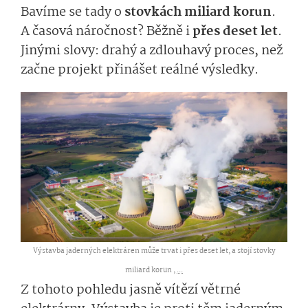
Bavíme se tady o
stovkách miliard korun
.
A časová náročnost? Běžně i
přes deset let
.
Jinými slovy: drahý a zdlouhavý proces, než
začne projekt přinášet reálné výsledky.
Výstavba jaderných elektráren může trvat i přes deset let, a stojí stovky
miliard korun ,
...
Z tohoto pohledu jasně vítězí větrné