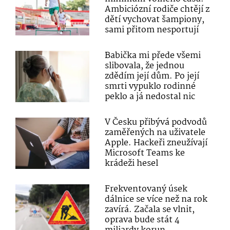
Ambiciózní rodiče chtějí z
dětí vychovat šampiony,
sami přitom nesportují
Babička mi přede všemi
slibovala, že jednou
zdědím její dům. Po její
smrti vypuklo rodinné
peklo a já nedostal nic
V Česku přibývá podvodů
zaměřených na uživatele
Apple. Hackeři zneužívají
Microsoft Teams ke
krádeži hesel
Frekventovaný úsek
dálnice se více než na rok
zavírá. Začala se vlnit,
oprava bude stát 4