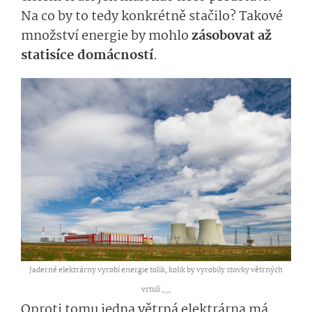
Na co by to tedy konkrétně stačilo? Takové
množství energie by mohlo
zásobovat až
statisíce domácností
.
Jaderné elektrárny vyrobí energie tolik, kolik by vyrobily stovky větrných
vrtulí ,
...
Oproti tomu jedna větrná elektrárna má