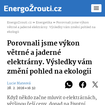
Toggl
navig
EnergoZrouti.cz
»
Energetika
»
Porovnali jsme výkon
větrné a jaderné elektrárny. Výsledky vám změní pohled na
ekologii
Porovnali jsme výkon
větrné a jaderné
elektrárny. Výsledky vám
změní pohled na ekologii
Lucie Mateová
28. 2. 2026 ▪ 16:32
Když někdo začne mluvit o elektrárnách,
většinou řeší ceny, dopad na životní