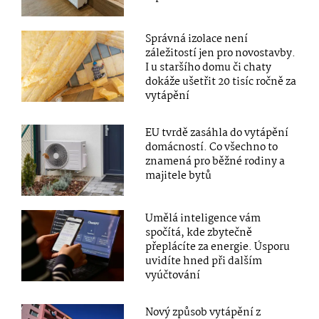
Správná izolace není
záležitostí jen pro novostavby.
I u staršího domu či chaty
dokáže ušetřit 20 tisíc ročně za
vytápění
EU tvrdě zasáhla do vytápění
domácností. Co všechno to
znamená pro běžné rodiny a
majitele bytů
Umělá inteligence vám
spočítá, kde zbytečně
přeplácíte za energie. Úsporu
uvidíte hned při dalším
vyúčtování
Nový způsob vytápění z