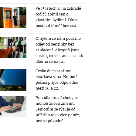
Ve 13 letech si na zahradě
rodičů splnil sen o
vlastním bydlení. Dům
postavil téměř bez cizí...
Omylem se nám podařilo
odjet od benzinky bez
zaplacení. Alespoň jsme
zjistili, co se stane a za jak
dlouho se na to...
Česko dnes zasáhne
bouřková vlna. Nejhorší
počasí přijde odpoledne
mezi 15. a 22....
Pravidla pro důchody se
mohou znovu změnit.
Seniorům se rýsuje od
příštího roku více peněz,
než se původně...