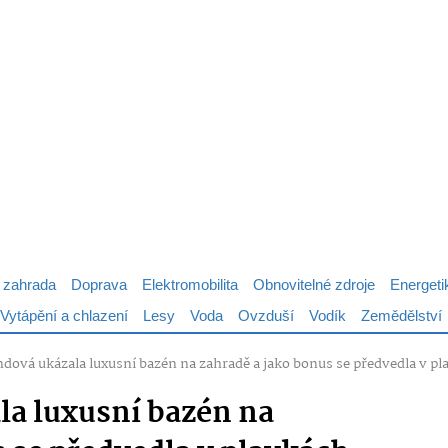
 zahrada
Doprava
Elektromobilita
Obnovitelné zdroje
Energeti
Vytápění a chlazení
Lesy
Voda
Ovzduší
Vodík
Zemědělství
ndová ukázala luxusní bazén na zahradě a jako bonus se předvedla v p
la luxusní bazén na