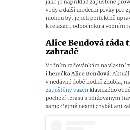
jako je například zapuštěné prove
vody a další moderní prvky pro 
mohou být jejich perfektně upr
k relaxaci, odpočinku a vodním
Alice Bendová ráda t
zahradě
Vodním radovánkám na vlastní z
i
herečka Alice Bendová
. Aktuál
v nedávné době hodně zhubla, má
zapuštěný bazén
klasického obdé
pochozí terasu s udržovaným tráv
samozřejmě nesmí chybět ani zah