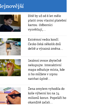
Nejnovější
Dítě by už od 8 let mělo
platit svou vlastní platební
kartou. Odborníci
vysvětlují,...
Extrémní vedra končí.
Česko čeká několik dnů
deště a výrazná změna...
Sezónní ovoce zbytečně
nekupujte. Interaktivní
mapa odhaluje místa, kde
si ho můžete v srpnu
natrhat úplně...
Žena omylem vyhodila do
koše výherní los na 24
milionů korun. Popeláři ho
okamžitě začali...