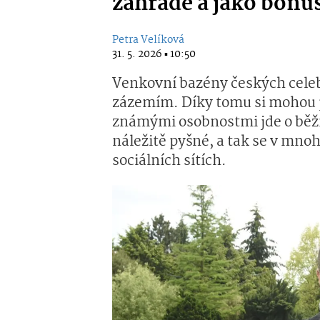
zahradě a jako bonus
Petra Velíková
31. 5. 2026 ▪ 10:50
Venkovní bazény českých celeb
zázemím. Díky tomu si mohou p
známými osobnostmi jde o běžn
náležitě pyšné, a tak se v mnoh
sociálních sítích.