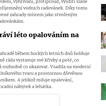
dení, vyhřívání, protiproud, využití slané
zpříjemnění vodních radovánek. Díky tomu
avené zahrady místem jako stvořeným
 radovánkám.
ráví léto opalováním na
ahradě během horkých letních dnů holduje
ně ráda vystavuje své křivky a poté, co
 rozhodně co ukazovat. Vsadila na moderní
lníkového tvaru a prostornou dřevěnou
níkem. A jelikož miluje opalování,
radní nábytek a lehátka.