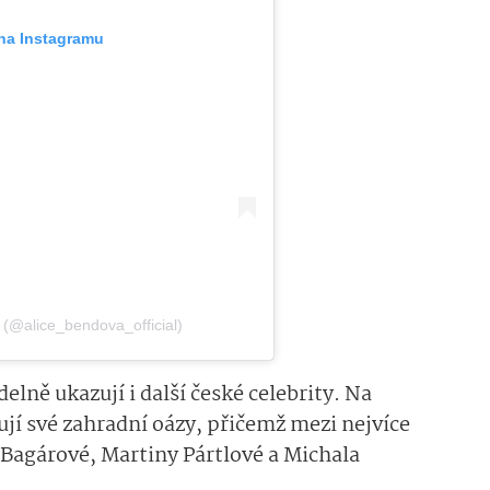
 na Instagramu
(@alice_bendo­va_official)
lně ukazují i další české celebrity. Na
ují své zahradní oázy, přičemž mezi nejvíce
Bagárové, Martiny Pártlové a Michala