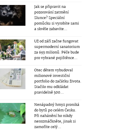
Jak se připravit na
pozorování zatmění
Slunce? Speciální
pomůcku si vyrobíte sami
a skvěle zabavíte...
Už od září začne fungovat
supermoderní sanatorium
za 693 milionů. Péče bude
pro vybrané pojištěnce...
Otec dětem vybudoval
milionové investiční
portfolio do začátku života.
Stačilo mu odkládat
pravidelně 500...
Nenápadný hmyz proniká
do bytů po celém Česku.
Při nahánění ho nikdy
nerozmáčkněte, jinak si
zamoříte celý...