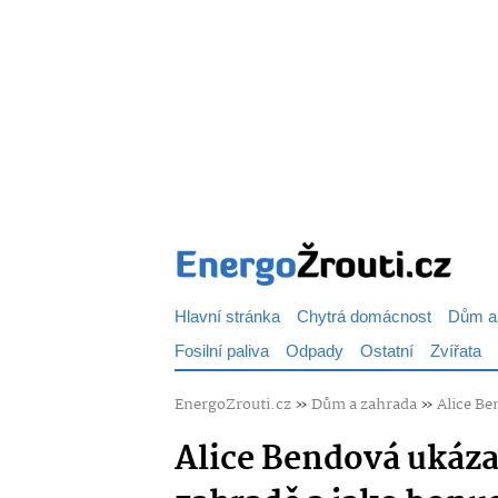
Hlavní stránka
Chytrá domácnost
Dům a
Fosilní paliva
Odpady
Ostatní
Zvířata
EnergoZrouti.cz
»
Dům a zahrada
»
Alice Be
Alice Bendová ukáza