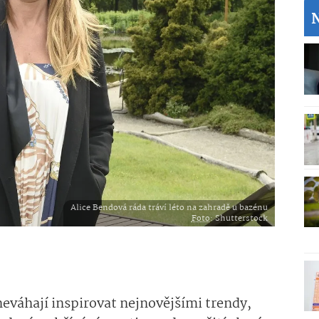
Alice Bendová ráda tráví léto na zahradě u bazénu
Foto
: Shutterstock
 neváhají inspirovat nejnovějšími trendy,