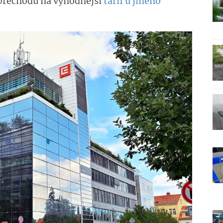
 přechodu na výhodnější
tarif u jiného