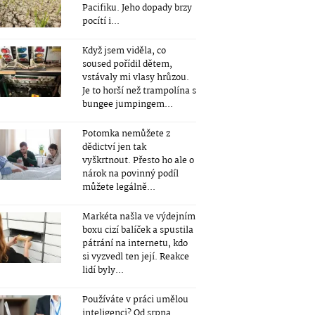
Pacifiku. Jeho dopady brzy
pocítí i...
Když jsem viděla, co
soused pořídil dětem,
vstávaly mi vlasy hrůzou.
Je to horší než trampolína s
bungee jumpingem...
Potomka nemůžete z
dědictví jen tak
vyškrtnout. Přesto ho ale o
nárok na povinný podíl
můžete legálně...
Markéta našla ve výdejním
boxu cizí balíček a spustila
pátrání na internetu, kdo
si vyzvedl ten její. Reakce
lidí byly...
Používáte v práci umělou
inteligenci? Od srpna