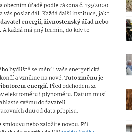
a obecním úřadě podle zákona č. 133/2000
 vás poslat dál. Každá další instituce, jako
dodavatel energií, živnostenský úřad nebo
.
A každá má jiný termín, do kdy to
ho bydliště se mění i vaše energetická
končí a vznikne na nové.
Tuto změnu je
tributorem energií
. Před odchodem ze
stav elektroměru i plynoměru. Datum musí
 nahlaste svému dodavateli
racovních dnů od data přepisu.
e smlouvu nebo založíte novou. Při