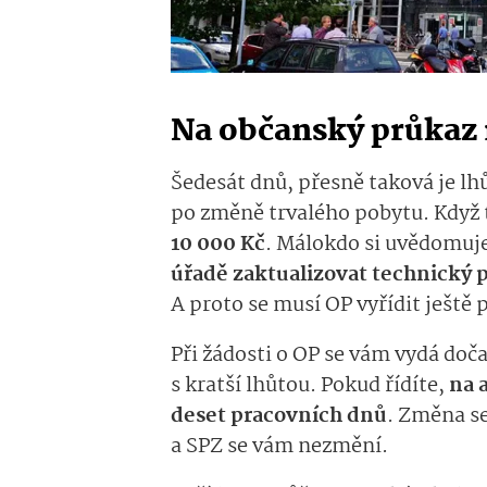
Na občanský průkaz 
Šedesát dnů, přesně taková je l
po změně trvalého pobytu. Když t
10 000 Kč
. Málokdo si uvědomuje
úřadě zaktualizovat technický 
A proto se musí OP vyřídit ještě 
Při žádosti o OP se vám vydá doča
s kratší lhůtou. Pokud řídíte,
na a
deset pracovních dnů
. Změna se
a SPZ se vám nezmění.