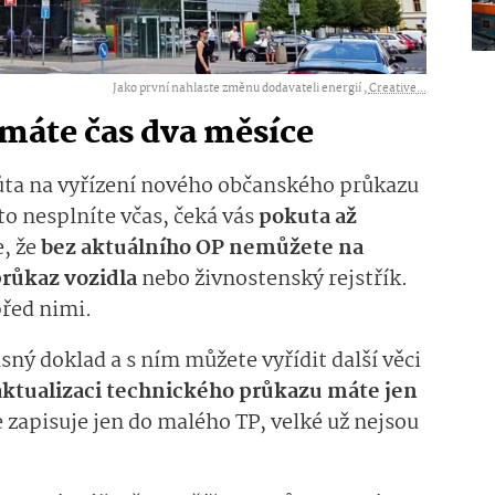
Jako první nahlaste změnu dodavateli energií ,
Creative...
máte čas dva měsíce
hůta na vyřízení nového občanského průkazu
o nesplníte včas, čeká vás
pokuta až
, že
bez aktuálního OP nemůžete na
průkaz vozidla
nebo živnostenský rejstřík.
před nimi.
sný doklad a s ním můžete vyřídit další věci
ktualizaci technického průkazu máte jen
 zapisuje jen do malého TP, velké už nejsou