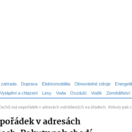
 zahrada
Doprava
Elektromobilita
Obnovitelné zdroje
Energeti
Vytápění a chlazení
Lesy
Voda
Ovzduší
Vodík
Zemědělství
chů má nepořádek v adresách nahlášených na úřadech. Pokuty pak cho
ořádek v adresách