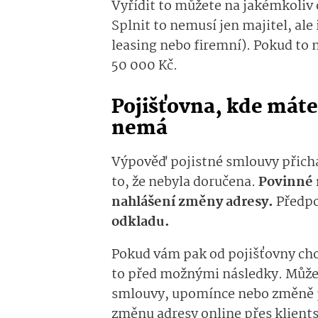
Vyřídit to můžete na jakémkoliv
Splnit to nemusí jen majitel, ale 
leasing nebo firemní). Pokud to 
50 000 Kč.
Pojišťovna, kde máte
nemá
Výpověď pojistné smlouvy přichá
to, že nebyla doručena.
Povinné 
nahlášení změny adresy.
Předpo
odkladu.
Pokud vám pak od pojišťovny cho
to před možnými následky. Může s
smlouvy, upomínce nebo změně 
změnu adresy online přes klients