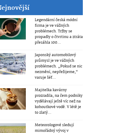
Nejnovější
Legendární česká módní
firma je ve vážných
problémech. Tržby se
propadly o čtvrtinu a ztráta
přesáhla 100...
Japonský automobilový
průmysl je ve vážných
problémech. „Pokud se nic
nezmění, nepřežijeme,“
varuje šéf...
Majitelka kavárny
prozradila, na čem podniky
vydělávají ještě víc než na
kohoutkové vodě. V létě je
to zlatý...
Meteorologové sledují
mimořádný vývoj v