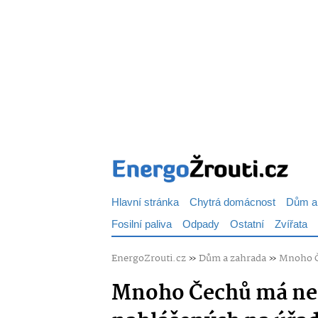
Hlavní stránka
Chytrá domácnost
Dům a
Fosilní paliva
Odpady
Ostatní
Zvířata
EnergoZrouti.cz
»
Dům a zahrada
»
Mnoho Če
Mnoho Čechů má nep