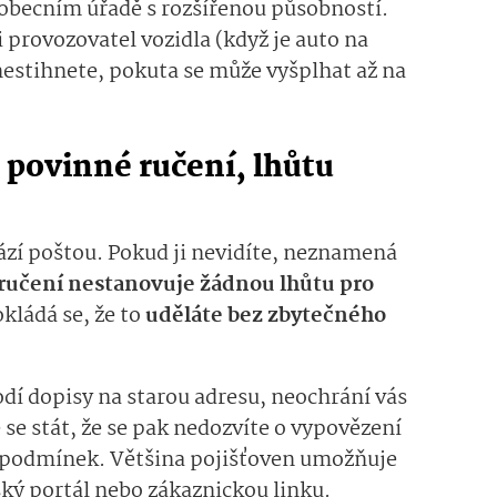
 obecním úřadě s rozšířenou působností.
i provozovatel vozidla (když je auto na
nestihnete, pokuta se může vyšplhat až na
 povinné ručení, lhůtu
zí poštou. Pokud ji nevidíte, neznamená
ručení nestanovuje žádnou lhůtu pro
kládá se, že to
uděláte bez zbytečného
dí dopisy na starou adresu, neochrání vás
e stát, že se pak nedozvíte o vypovězení
podmínek. Většina pojišťoven umožňuje
ký portál nebo zákaznickou linku.