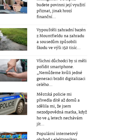
budete povinni její využití
přiznat, jinak hrozí
finanční...
Vypouštěli zahradní bazén
z Mountfieldu na zahradu
a sousedům způsobili
škodu ve výši 150 tisíc...
Všichni důchodci by si měli
pořídit smartphone.
„Nemůžeme kvůli jedné
generaci brzdit digitalizaci
celého...
Městská policie mi
přivedla dítě až domů a
sdělila mi, že jsem
nezodpovědná matka, když
ho ve 4 letech nechávám
jít...
Populární internetový
obchod s elektronikou