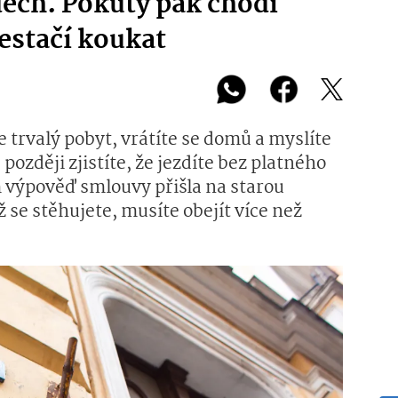
ech. Pokuty pak chodí
estačí koukat
 trvalý pobyt, vrátíte se domů a myslíte
 později zjistíte, že jezdíte bez platného
 výpověď smlouvy přišla na starou
yž se stěhujete, musíte obejít více než