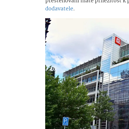
přestěhování máte příležitost k
dodavatele
.