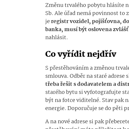
Změnu trvalého pobytu hlásíte n
Sb. Ale úřad nemá povinnost to za
je
registr vozidel, pojišťovna, 
banka, musí být oslovena zvlášť
nahlásit.
Co vyřídit nejdřív
S přestěhováním a změnou trvalé
smlouva. Odběr na staré adrese s
třeba řešit s dodavatelem a dis
starého bytu si vyfotografujte 
být na fotce viditelné. Stav pak
energie. Doporučuje se do pěti p
A na nové adrese si pak přeberet