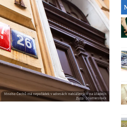
Mnoho Čechů má nepořádek v adresách nahlášených na úřadech
Foto
: Shutterstock