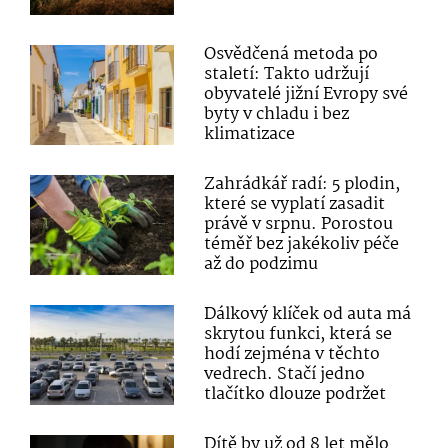
Osvědčená metoda po
staletí: Takto udržují
obyvatelé jižní Evropy své
byty v chladu i bez
klimatizace
Zahrádkář radí: 5 plodin,
které se vyplatí zasadit
právě v srpnu. Porostou
téměř bez jakékoliv péče
až do podzimu
Dálkový klíček od auta má
skrytou funkci, která se
hodí zejména v těchto
vedrech. Stačí jedno
tlačítko dlouze podržet
Dítě by už od 8 let mělo