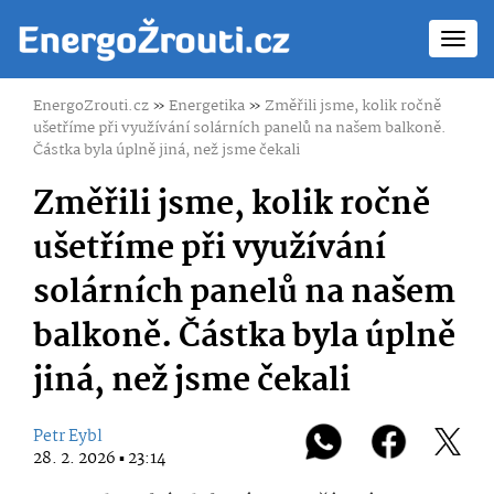
Toggl
navig
EnergoZrouti.cz
»
Energetika
»
Změřili jsme, kolik ročně
ušetříme při využívání solárních panelů na našem balkoně.
Částka byla úplně jiná, než jsme čekali
Změřili jsme, kolik ročně
ušetříme při využívání
solárních panelů na našem
balkoně. Částka byla úplně
jiná, než jsme čekali
Petr Eybl
28. 2. 2026 ▪ 23:14