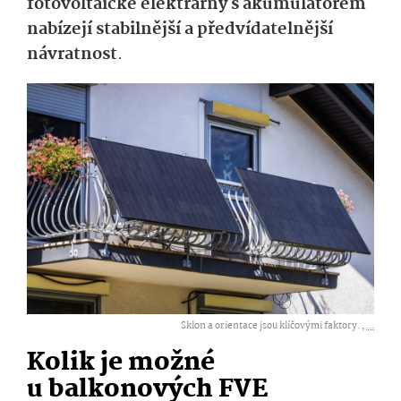
fotovoltaické elektrárny s akumulátorem
nabízejí stabilnější a předvídatelnější
návratnost
.
Sklon a orientace jsou klíčovými faktory. ,
...
Kolik je možné
u balkonových FVE