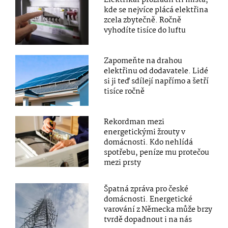
kde se nejvíce plácá elektřina
zcela zbytečně. Ročně
vyhodíte tisíce do luftu
Zapomeňte na drahou
elektřinu od dodavatele. Lidé
si ji teď sdílejí napřímo a šetří
tisíce ročně
Rekordman mezi
energetickými žrouty v
domácnosti. Kdo nehlídá
spotřebu, peníze mu protečou
mezi prsty
Špatná zpráva pro české
domácnosti. Energetické
varování z Německa může brzy
tvrdě dopadnout i na nás