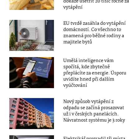
dokáže ušetřit 20 tisíc ročně za
vytápění
EU tvrdě zasáhla do vytápění
domácností. Co všechno to
znamená pro běžné rodiny a
majitele bytů
Umělá inteligence vám
spočítá, kde zbytečně
přeplácíte za energie. Úsporu
uvidíte hned při dalším
vyúčtování
Nový způsob vytápění z
odpadu se začíná prosazovat
už i v českých panelácích.
Návratnost systému je 3 roky
Elektrikář prozradil tři místa,