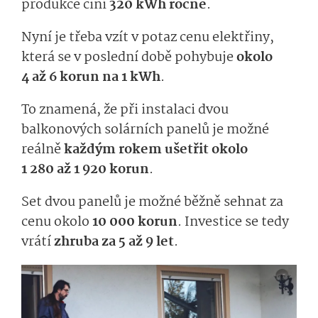
produkce činí
320 kWh ročně
.
Nyní je třeba vzít v potaz cenu elektřiny,
která se v poslední době pohybuje
okolo
4 až 6 korun na 1 kWh
.
To znamená, že při instalaci dvou
balkonových solárních panelů je možné
reálně
každým rokem
ušetřit okolo
1 280 až 1 920 korun
.
Set dvou panelů je možné běžně sehnat za
cenu okolo
10 000 korun
. Investice se tedy
vrátí
zhruba za 5 až 9 let
.