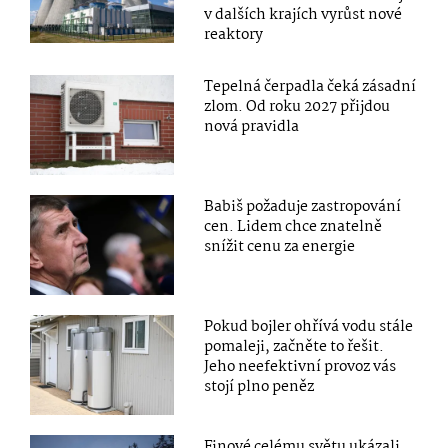
v dalších krajích vyrůst nové
reaktory
Tepelná čerpadla čeká zásadní
zlom. Od roku 2027 přijdou
nová pravidla
Babiš požaduje zastropování
cen. Lidem chce znatelně
snížit cenu za energie
Pokud bojler ohřívá vodu stále
pomaleji, začněte to řešit.
Jeho neefektivní provoz vás
stojí plno peněz
Finové celému světu ukázali,