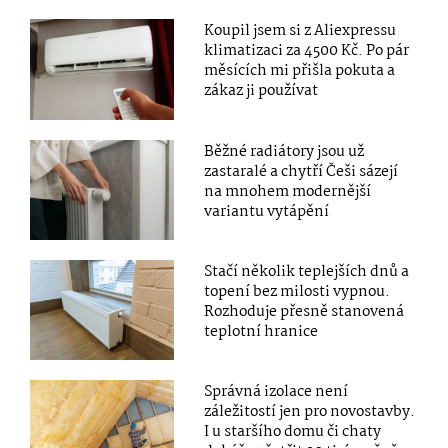
Koupil jsem si z Aliexpressu
klimatizaci za 4500 Kč. Po pár
měsících mi přišla pokuta a
zákaz ji používat
Běžné radiátory jsou už
zastaralé a chytří Češi sázejí
na mnohem modernější
variantu vytápění
Stačí několik teplejších dnů a
topení bez milosti vypnou.
Rozhoduje přesně stanovená
teplotní hranice
Správná izolace není
záležitostí jen pro novostavby.
I u staršího domu či chaty