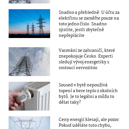
Snadno a přehledně: U účtu za
elektřinu se zaměřte pouze na
toto jedno číslo. Snadno
zjistíte, jestli zbytečně
nepřeplácíte
Varování ze zahraničí, které
znepokojuje Česko. Experti
sledují vývoj energetiky s
rostoucí nervozitou
Soused v bytě nepoužívá
topení a bere teplo z okolních
bytů. Je to legální a můžu to
dělat taky?
Ceny energií klesají, ale pozor:
Pokud uděláte tuto chybu,