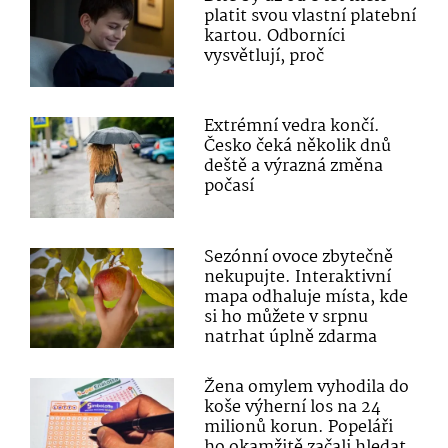
platit svou vlastní platební
kartou. Odborníci
vysvětlují, proč
Extrémní vedra končí.
Česko čeká několik dnů
deště a výrazná změna
počasí
Sezónní ovoce zbytečně
nekupujte. Interaktivní
mapa odhaluje místa, kde
si ho můžete v srpnu
natrhat úplně zdarma
Žena omylem vyhodila do
koše výherní los na 24
milionů korun. Popeláři
ho okamžitě začali hledat