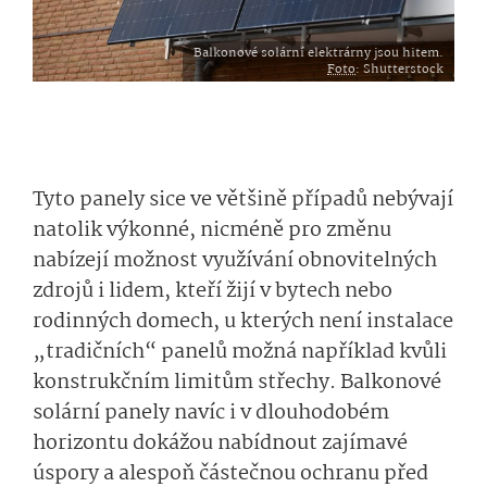
Balkonové solární elektrárny jsou hitem.
Foto
: Shutterstock
Tyto panely sice ve většině případů nebývají
natolik výkonné, nicméně pro změnu
nabízejí možnost využívání obnovitelných
zdrojů i lidem, kteří žijí v bytech nebo
rodinných domech, u kterých není instalace
„tradičních“ panelů možná například kvůli
konstrukčním limitům střechy. Balkonové
solární panely navíc i v dlouhodobém
horizontu dokážou nabídnout zajímavé
úspory a alespoň částečnou ochranu před