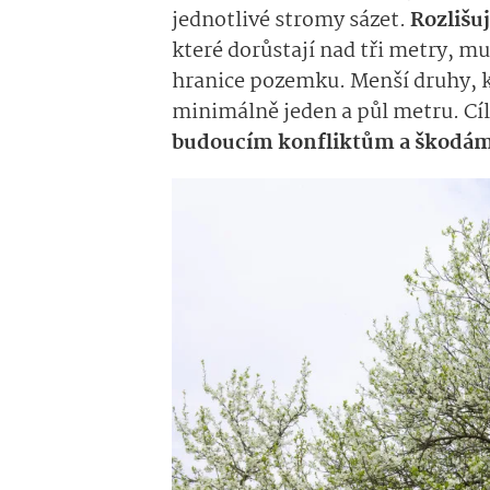
jednotlivé stromy sázet.
Rozlišu
které dorůstají nad tři metry, m
hranice pozemku. Menší druhy, k
minimálně jeden a půl metru. Cí
budoucím konfliktům a škodá