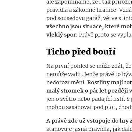
ale zapomínáme, že i tak přiroze
pravidla a zákonné hranice. Vzdá
pod sousedovu garáž, větve stíní
všechno jsou situace, které mo
vleklý spor.
Právě proto se vypla
Ticho před bouří
Na první pohled se může zdát, ž
nemůže vadit. Jenže právě to bý
nedorozumění.
Rostliny mají tot
malý stromek o pár let později v
jen o světlo nebo padající listí. 
mohou zasahovat pod plot, chod
A právě zde už vstupuje do hry
stanovuje jasná pravidla, jak d