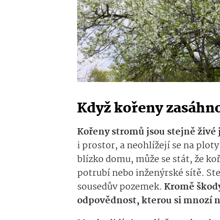
Když kořeny zasáhno
Kořeny stromů jsou stejně živé 
i prostor, a neohlížejí se na plot
blízko domu, může se stát, že k
potrubí nebo inženýrské sítě. St
sousedův pozemek.
Kromě škody
odpovědnost, kterou si mnozí 