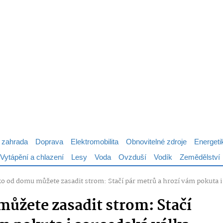
 zahrada
Doprava
Elektromobilita
Obnovitelné zdroje
Energeti
Vytápění a chlazení
Lesy
Voda
Ovzduší
Vodík
Zemědělství
ko od domu můžete zasadit strom: Stačí pár metrů a hrozí vám pokuta 
můžete zasadit strom: Stačí