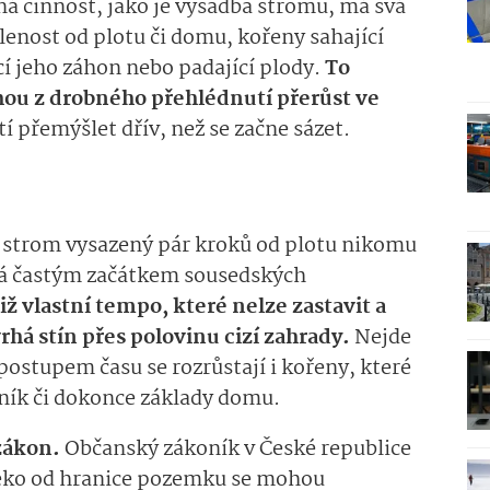
ná činnost, jako je výsadba stromu, má svá
lenost od plotu či domu, kořeny sahající
cí jeho záhon nebo padající plody.
To
hou z drobného přehlédnutí přerůst ve
tí přemýšlet dřív, než se začne sázet.
e strom vysazený pár kroků od plotu nikomu
vá častým začátkem sousedských
iž vlastní tempo, které nelze zastavit a
rhá stín přes polovinu cizí zahrady.
Nejde
S postupem času se rozrůstají i kořeny, které
ník či dokonce základy domu.
 zákon.
Občanský zákoník v České republice
aleko od hranice pozemku se mohou