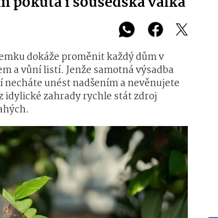
ám pokuta i sousedská válka
zemku dokáže proměnit každý dům v
m a vůní listí. Jenže samotná výsadba
 ní necháte unést nadšením a nevěnujete
 idylické zahrady rychle stát zdroj
rahých.