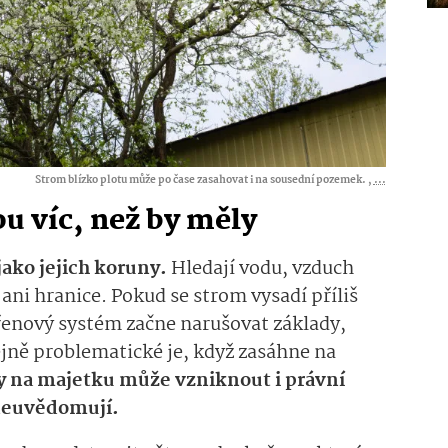
Strom blízko plotu může po čase zasahovat i na sousední pozemek. ,
...
u víc, než by měly
jako jejich koruny.
Hledají vodu, vzduch
y ani hranice. Pokud se strom vysadí příliš
ořenový systém začne narušovat základy,
ejně problematické je, když zasáhne na
 na majetku může vzniknout i právní
neuvědomují.