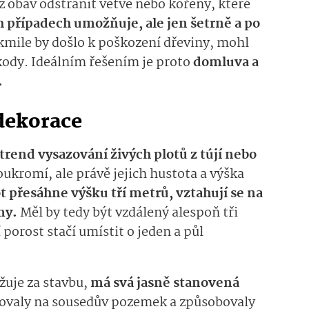
z obav odstranit větve nebo kořeny, které
ch případech umožňuje, ale jen šetrně a po
kmile by došlo k poškození dřeviny, mohl
ody. Ideálním řešením je proto
domluva a
.
 dekorace
trend vysazování živých plotů z tújí nebo
soukromí, ale právě jejich hustota a výška
t přesáhne výšku tří metrů, vztahují se na
omy.
Měl by tedy být vzdálený alespoň tři
porost stačí umístit o jeden a půl
žuje za stavbu,
má svá jasně stanovená
hovaly na sousedův pozemek a způsobovaly