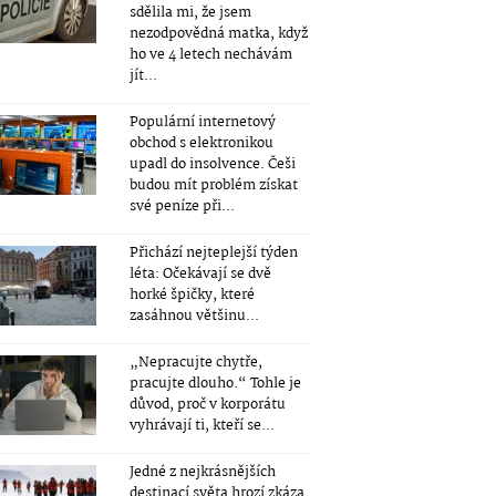
sdělila mi, že jsem
nezodpovědná matka, když
ho ve 4 letech nechávám
jít...
Populární internetový
obchod s elektronikou
upadl do insolvence. Češi
budou mít problém získat
své peníze při...
Přichází nejteplejší týden
léta: Očekávají se dvě
horké špičky, které
zasáhnou většinu...
„Nepracujte chytře,
pracujte dlouho.“ Tohle je
důvod, proč v korporátu
vyhrávají ti, kteří se...
Jedné z nejkrásnějších
destinací světa hrozí zkáza.