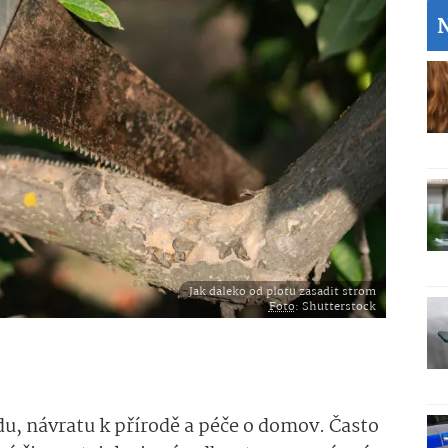
Jak daleko od plotu zasadit strom
Foto
: Shutterstock
u, návratu k přírodě a péče o domov. Často