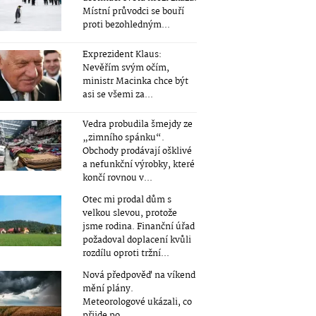
Místní průvodci se bouří
proti bezohledným...
Exprezident Klaus:
Nevěřím svým očím,
ministr Macinka chce být
asi se všemi za...
Vedra probudila šmejdy ze
„zimního spánku“.
Obchody prodávají ošklivé
a nefunkční výrobky, které
končí rovnou v...
Otec mi prodal dům s
velkou slevou, protože
jsme rodina. Finanční úřad
požadoval doplacení kvůli
rozdílu oproti tržní...
Nová předpověď na víkend
mění plány.
Meteorologové ukázali, co
přijde po...