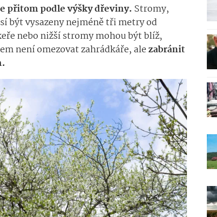
je přitom podle výšky dřeviny.
Stromy,
usí být vysazeny nejméně tři metry od
eře nebo nižší stromy mohou být blíž,
lem není omezovat zahrádkáře, ale
zabránit
m.