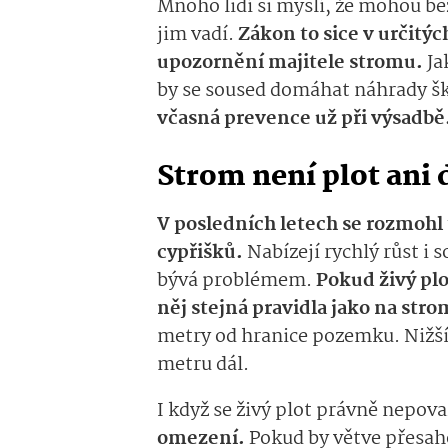
Mnoho lidí si myslí, že mohou be
jim vadí.
Zákon to sice v určitý
upozornění majitele stromu.
Ja
by se soused domáhat náhrady šk
včasná prevence už při výsadbě
Strom není plot ani
V posledních letech se rozmohl 
cypřišků.
Nabízejí rychlý růst i 
bývá problémem.
Pokud živý plo
něj stejná pravidla jako na str
metry od hranice pozemku. Nižší 
metru dál.
I když se živý plot právně nepova
omezení.
Pokud by větve přesa