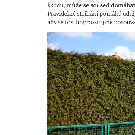
škodu,
může se soused domáhat
Pravidelné stříhání pomáhá udrže
aby se rostliny postupně posouval