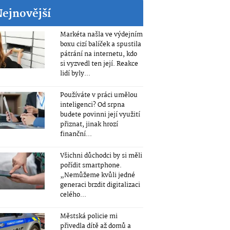
Nejnovější
Markéta našla ve výdejním
boxu cizí balíček a spustila
pátrání na internetu, kdo
si vyzvedl ten její. Reakce
lidí byly...
Používáte v práci umělou
inteligenci? Od srpna
budete povinni její využití
přiznat, jinak hrozí
finanční...
Všichni důchodci by si měli
pořídit smartphone.
„Nemůžeme kvůli jedné
generaci brzdit digitalizaci
celého...
Městská policie mi
přivedla dítě až domů a