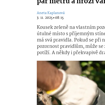
pár metrů a hrozí v
Aneta Kaplanová
3. 11. 2025 ▪ 08:15
Kousek zeleně na vlastním po
útulné místo s příjemným stíne
má svá pravidla. Pokud se při
pozornost pravidlům, může se z
potíží. A někdy i překvapivě d