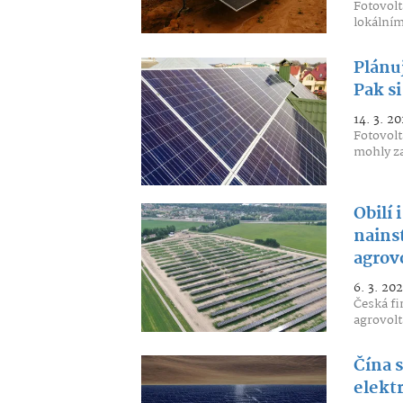
Fotovolt
lokálním
Plánu
Pak si
14. 3. 20
Fotovolt
mohly za
Obilí 
nains
agrov
6. 3. 202
Česká fi
agrovolt
Čína 
elekt