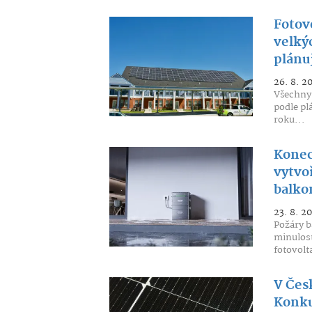
Fotov
velkýc
plánu
26. 8. 2
Všechny 
podle pl
roku...
Konec 
vytvoř
balko
23. 8. 2
Požáry b
minulost
fotovolta
V Čes
Konkur