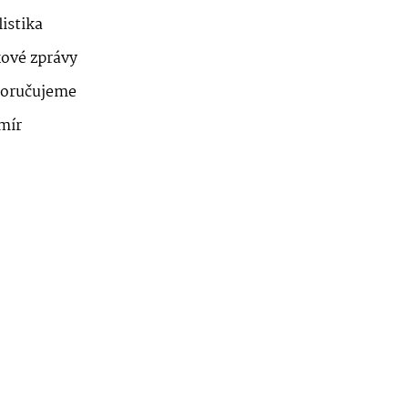
istika
kové zprávy
oručujeme
mír