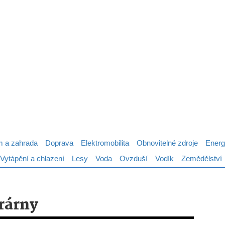
 a zahrada
Doprava
Elektromobilita
Obnovitelné zdroje
Energ
Vytápění a chlazení
Lesy
Voda
Ovzduší
Vodík
Zemědělství
rárny