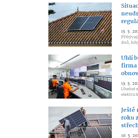
Situa
neudrž
regul
15. 5. 20
Přibývají
dnů, kdy
Uhlí 
firma
obnov
13. 5. 20
Uhelné e
elektric
Ještě 
roku 
střec
10. 5. 20