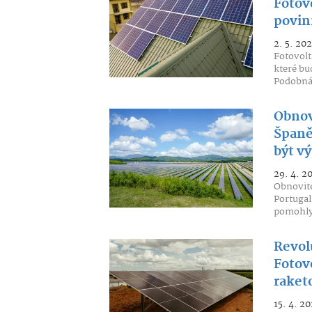
Fotov
povin
2. 5. 202
Fotovolt
které bu
Podobná
Obnov
Španě
být vý
29. 4. 2
Obnovite
Portugal
pomohly
Revolu
Fotovo
raket
15. 4. 20