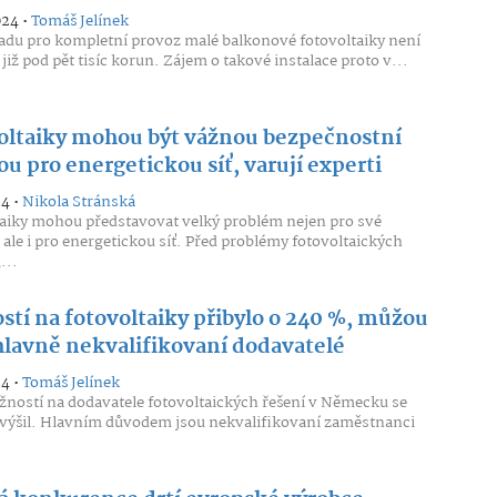
024 •
Tomáš Jelínek
sadu pro kompletní provoz malé balkonové fotovoltaiky není
již pod pět tisíc korun. Zájem o takové instalace proto v...
oltaiky mohou být vážnou bezpečnostní
u pro energetickou síť, varují experti
24 •
Nikola Stránská
aiky mohou představovat velký problém nejen pro své
, ale i pro energetickou síť. Před problémy fotovoltaických
...
stí na fotovoltaiky přibylo o 240 %, můžou
 hlavně nekvalifikovaní dodavatelé
24 •
Tomáš Jelínek
ížností na dodavatele fotovoltaických řešení v Německu se
výšil. Hlavním důvodem jsou nekvalifikovaní zaměstnanci