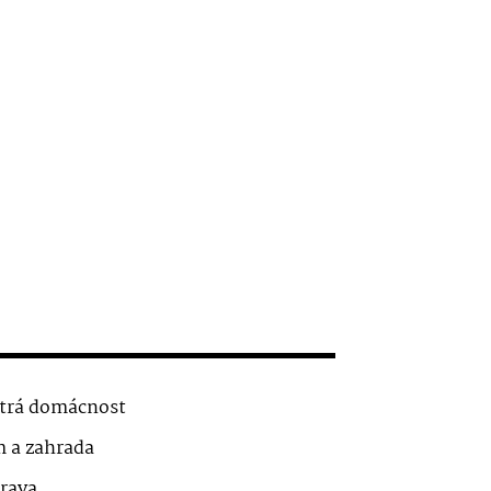
trá domácnost
 a zahrada
rava