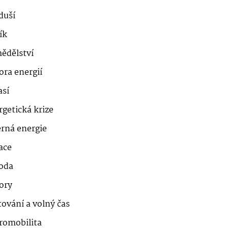
duší
ík
ědělství
ora energií
así
getická krize
erná energie
ace
roda
ory
ování a volný čas
romobilita