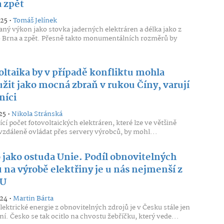
a zpět
025 •
Tomáš Jelínek
aný výkon jako stovka jaderných elektráren a délka jako z
 Brna a zpět. Přesně takto monumentálních rozměrů by
oltaika by v případě konfliktu mohla
žit jako mocná zbraň v rukou Číny, varují
níci
25 •
Nikola Stránská
ící počet fotovoltaických elektráren, které lze ve většině
vzdáleně ovládat přes servery výrobců, by mohl...
 jako ostuda Unie. Podíl obnovitelných
 na výrobě elektřiny je u nás nejmenší z
EU
024 •
Martin Bárta
lektrické energie z obnovitelných zdrojů je v Česku stále jen
í. Česko se tak ocitlo na chvostu žebříčku, který vede...