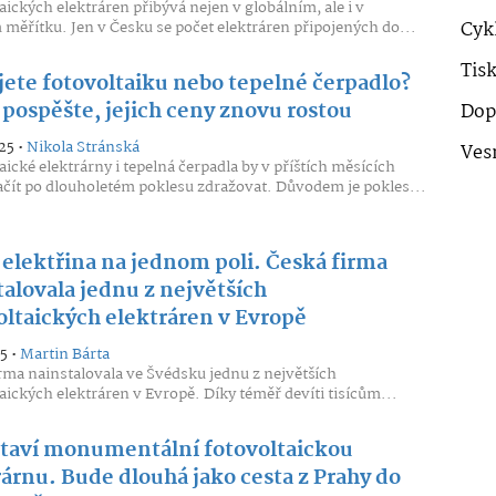
aických elektráren přibývá nejen v globálním, ale i v
 měřítku. Jen v Česku se počet elektráren připojených do...
Cykl
Tis
jete fotovoltaiku nebo tepelné čerpadlo?
 pospěšte, jejich ceny znovu rostou
Dop
25 •
Nikola Stránská
Ves
aické elektrárny i tepelná čerpadla by v příštích měsících
čít po dlouholetém poklesu zdražovat. Důvodem je pokles...
i elektřina na jednom poli. Česká firma
talovala jednu z největších
oltaických elektráren v Evropě
5 •
Martin Bárta
rma nainstalovala ve Švédsku jednu z největších
aických elektráren v Evropě. Díky téměř devíti tisícům...
staví monumentální fotovoltaickou
rárnu. Bude dlouhá jako cesta z Prahy do