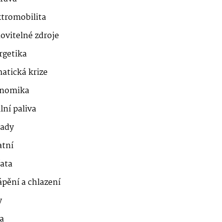
ktromobilita
ovitelné zdroje
rgetika
atická krize
nomika
lní paliva
ady
atní
řata
ápění a chlazení
y
a