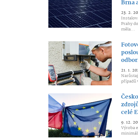
Brna 
23. 2. 2
Instalov
Prahy do
měla...
Fotov
poslou
odbor
21. 1. 20
Narůstaj
případů 
Česko
zdrojů
celé 
9. 12. 2
Výroba e
minimáln