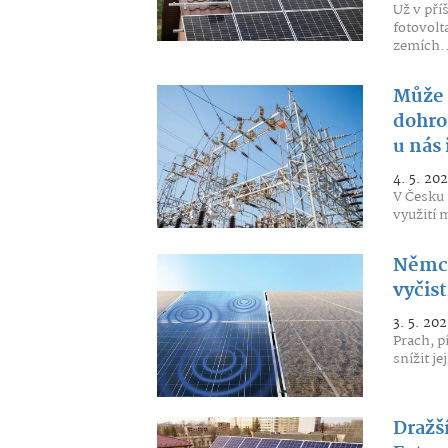
Už v pří
fotovolt
zemích..
Může 
dohro
u nás
4. 5. 202
V Česku 
využití 
Němci
vyčist
3. 5. 202
Prach, p
snížit j
Dražší