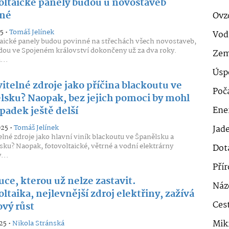
oltaické panely budou u novostaveb
né
Ovz
5 •
Tomáš Jelínek
Vod
aické panely budou povinné na střechách všech novostaveb,
dou ve Spojeném království dokončeny už za dva roky.
Zem
...
Úsp
itelné zdroje jako příčina blackoutu ve
Poč
lsku? Naopak, bez jejich pomoci by mohl
padek ještě delší
Ener
025 •
Tomáš Jelínek
Jad
lné zdroje jako hlavní viník blackoutu ve Španělsku a
sku? Naopak, fotovoltaické, větrné a vodní elektrárny
Dot
...
Pří
ce, kterou už nelze zastavit.
Náz
ltaika, nejlevnější zdroj elektřiny, zažívá
Cest
ový růst
Mik
25 •
Nikola Stránská