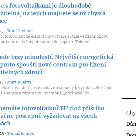
ce s fotovoltaikami je dlouhodobě
itelná, na jejich majitele se už chystá
ace
25 •
Tomáš Jelínek
cí fotovoltaické elektrárny vytvářejí stále větší množství
 se ceny elektřiny přesunují do záporu. Takové...
bude brzy minulostí. Největší energetická
 proto spouští nové centrum pro řízení
itelných zdrojů
25 •
Martin Bárta
lektrárny, které ještě nedávno sloužily k výrobě velké části
ké energie v tuzemsku, postupně „odcházejí do...
nemáte fotovoltaiku? EU ji od příštího
Chy
začne postupně vyžadovat na všech
hách
Dům
25 •
Tomáš Jelínek
Dop