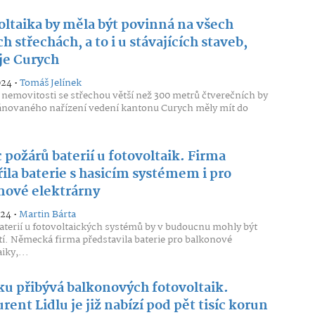
oltaika by měla být povinná na všech
h střechách, a to i u stávajících staveb,
je Curych
024 •
Tomáš Jelínek
nemovitosti se střechou větší než 300 metrů čtverečních by
ánovaného nařízení vedení kantonu Curych měly mít do
požárů baterií u fotovoltaik. Firma
ila baterie s hasicím systémem i pro
nové elektrárny
024 •
Martin Bárta
aterií u fotovoltaických systémů by v budoucnu mohly být
í. Německá firma představila baterie pro balkonové
iky,...
ku přibývá balkonových fotovoltaik.
ent Lidlu je již nabízí pod pět tisíc korun