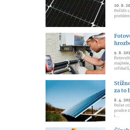
20. 8. 2
Pořídit 
problém 
Fotov
hrozbo
9. 8. 20
Fotovolt
majitele
střídačů,
Stížno
za to
8. 4. 20
Počet st
prudce z
i...