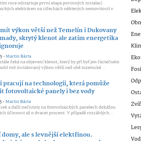
štím roce odstartuje první etapa povinných instalací
aických elektráren na střechách některých nemovitostí v
Ele
.
Obn
mít výkon větší než Temelín i Dukovany
Ene
mady, skrytý klenot ale zatím energetika
 ignoruje
Klim
5 •
Martin Bárta
Eko
stále čeká na objevení klenot, který by při byť jen částečném
mohl mít instalovaný výkon větší než obě tuzemské...
Fosi
Odp
 pracují na technologii, která pomůže
it fotovoltaické panely i bez vody
Ost
5 •
Martin Bárta
Zví
ísek a další nečistoty na fotovoltaických panelech dokážou
ejich účinnost až o dvacet procent. V případě rozsáhlých...
Vyt
Les
 domy, ale s levnější elektřinou.
Vod