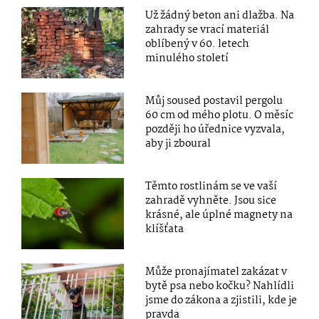
Už žádný beton ani dlažba. Na
zahrady se vrací materiál
oblíbený v 60. letech
minulého století
Můj soused postavil pergolu
60 cm od mého plotu. O měsíc
později ho úřednice vyzvala,
aby ji zboural
Těmto rostlinám se ve vaší
zahradě vyhněte. Jsou sice
krásné, ale úplné magnety na
klíšťata
Může pronajímatel zakázat v
bytě psa nebo kočku? Nahlídli
jsme do zákona a zjistili, kde je
pravda