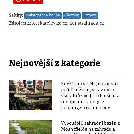
Štítky:
Nebezpečná houba
Choroby
Stromy
Zdroj:
ct24.ceskatelevize.cz, dumazahrada.cz
Nejnovější z kategorie
Když jsem viděla, co soused
pořídil dětem, vstávaly mi
vlasy hrůzou. Je to horší než
trampolína s bungee
jumpingem dohromady
Vypouštěli zahradní bazén z
Mountfieldu na zahradu a