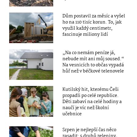
Dům postavil za měsíc a vyšel
ho na 110 tisíc korun. To, jak
využil každý centimetr,
fascinuje miliony lidí
„Na co nemám peníze já,
nebude mít ani můj soused.“
Na vesnicích to občas vypadá
hůř než v béčkové telenovele
Kutilský hit, kterému Češi
propadli po celé republice.
Děti zabaví na celé hodiny a
naučí je víc než školní
učebnice
Srpen je nejlepší čas něco
zasadit: 5 druhů zeleniny,