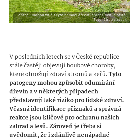
Zahradu mohou zničit tyto nemoci dřevin, obrana není složitá.
Foto
: Shutterstock
V posledních letech se v České republice
stále častěji objevují houbové choroby,
které ohrožují zdraví stromů a keřů.
Tyto
patogeny mohou způsobit odumírání
dřevin a v některých případech
představují také riziko pro lidské zdraví.
Včasná identifikace příznaků a správná
reakce jsou klíčové pro ochranu našich
zahrad a lesů. Zároveň je třeba si
uvědomit, že i zdánlivě nenápadné