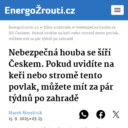
Toggl
navig
EnergoZrouti.cz
»
Dům a zahrada
»
Nebezpečná houba se
šíří Českem. Pokud uvidíte na keři nebo stromě tento povlak,
můžete mít za pár týdnů po zahradě
Nebezpečná houba se šíří
Českem. Pokud uvidíte na
keři nebo stromě tento
povlak, můžete mít za pár
týdnů po zahradě
Marek Morafcsik
15. 9. 2025 ▪ 03:25