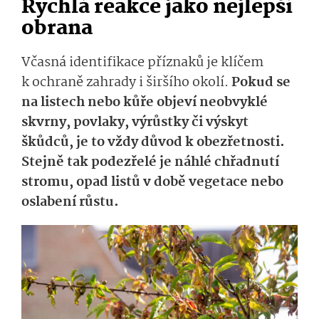
Rychlá reakce jako nejlepší
obrana
Včasná identifikace příznaků je klíčem
k ochraně zahrady i širšího okolí.
Pokud se
na listech nebo kůře objeví neobvyklé
skvrny, povlaky, výrůstky či výskyt
škůdců, je to vždy důvod k obezřetnosti.
Stejně tak podezřelé je náhlé chřadnutí
stromu, opad listů v době vegetace nebo
oslabení růstu.