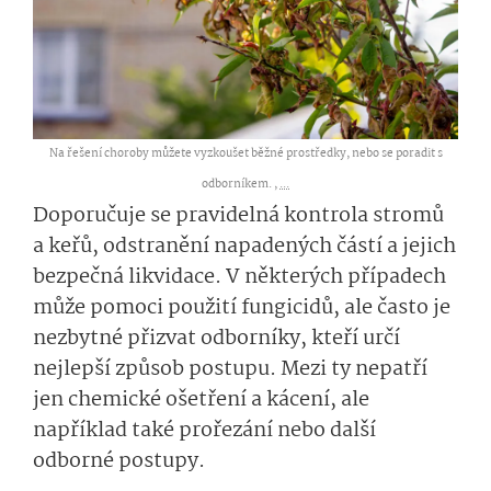
Na řešení choroby můžete vyzkoušet běžné prostředky, nebo se poradit s
odborníkem. ,
...
Doporučuje se pravidelná kontrola stromů
a keřů, odstranění napadených částí a jejich
bezpečná likvidace. V některých případech
může pomoci použití fungicidů, ale často je
nezbytné přizvat odborníky, kteří určí
nejlepší způsob postupu. Mezi ty nepatří
jen chemické ošetření a kácení, ale
například také prořezání nebo další
odborné postupy.