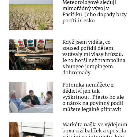
Meteorologové sledují
mimořádný vývoj v
Pacifiku. Jeho dopady brzy
pocítí i Česko
Když jsem viděla, co
soused pořídil dětem,
vstávaly mi vlasy hrůzou.
Je to horší než trampolína
s bungee jumpingem
dohromady
Potomka nemůžete z
dědictví jen tak
vyškrtnout. Přesto ho ale
o nárok na povinný podíl
můžete legálně připravit
Markéta našla ve výdejním
boxu cizí balíček a spustila