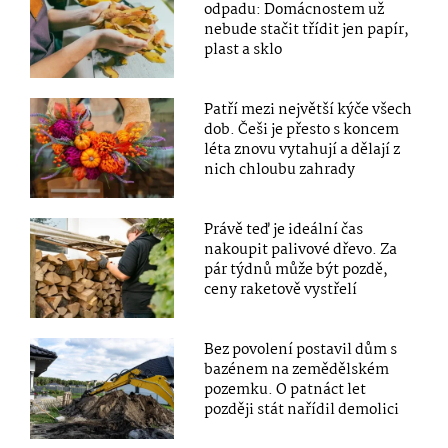
odpadu: Domácnostem už
nebude stačit třídit jen papír,
plast a sklo
Patří mezi největší kýče všech
dob. Češi je přesto s koncem
léta znovu vytahují a dělají z
nich chloubu zahrady
Právě teď je ideální čas
nakoupit palivové dřevo. Za
pár týdnů může být pozdě,
ceny raketově vystřelí
Bez povolení postavil dům s
bazénem na zemědělském
pozemku. O patnáct let
později stát nařídil demolici