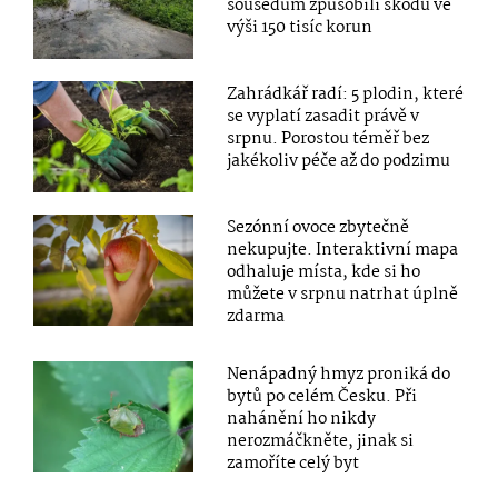
sousedům způsobili škodu ve
výši 150 tisíc korun
Zahrádkář radí: 5 plodin, které
se vyplatí zasadit právě v
srpnu. Porostou téměř bez
jakékoliv péče až do podzimu
Sezónní ovoce zbytečně
nekupujte. Interaktivní mapa
odhaluje místa, kde si ho
můžete v srpnu natrhat úplně
zdarma
Nenápadný hmyz proniká do
bytů po celém Česku. Při
nahánění ho nikdy
nerozmáčkněte, jinak si
zamoříte celý byt