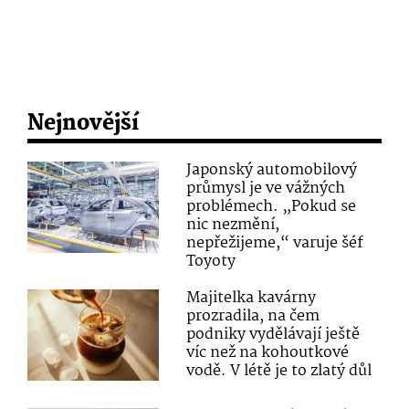
Nejnovější
Japonský automobilový
průmysl je ve vážných
problémech. „Pokud se
nic nezmění,
nepřežijeme,“ varuje šéf
Toyoty
Majitelka kavárny
prozradila, na čem
podniky vydělávají ještě
víc než na kohoutkové
vodě. V létě je to zlatý důl