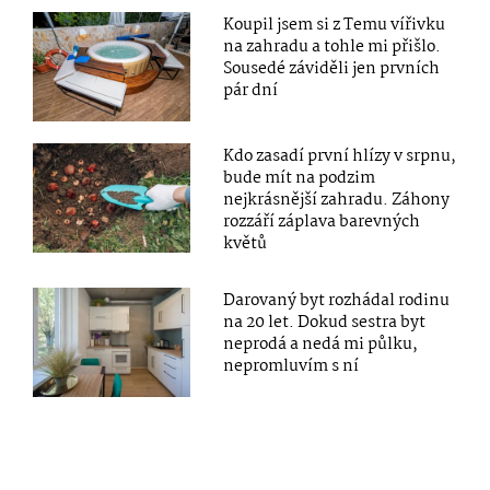
Koupil jsem si z Temu vířivku
na zahradu a tohle mi přišlo.
Sousedé záviděli jen prvních
pár dní
Kdo zasadí první hlízy v srpnu,
bude mít na podzim
nejkrásnější zahradu. Záhony
rozzáří záplava barevných
květů
Darovaný byt rozhádal rodinu
na 20 let. Dokud sestra byt
neprodá a nedá mi půlku,
nepromluvím s ní