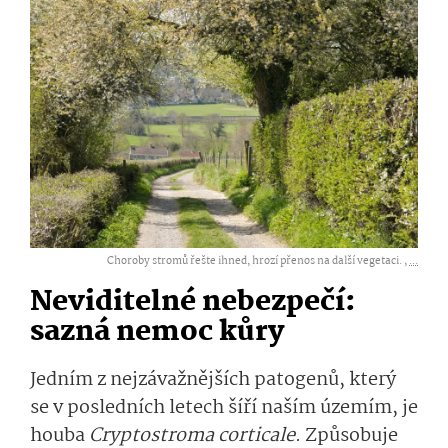
Choroby stromů řešte ihned, hrozí přenos na další vegetaci. ,
...
Neviditelné nebezpečí:
sazná nemoc kůry
Jedním z nejzávažnějších patogenů, který
se v posledních letech šíří naším územím, je
houba
Cryptostroma corticale
. Způsobuje