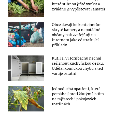
které stihnou ještě vyrůst a
zvládne je vypěstovat i amatér
Obce dávají ke kontejnerům
skryté kamery a nepořádné
občany pak zveřejňují na
internetu jako odstrašující
příklady
Kutil si v Hornbachu nechal
seříznout kuchyňskou desku.
Udělal komickou chybu a teď
varuje ostatní
Jednoduchá opatření, která
pomáhají proti žlutým listům
na rajčatech i pokojových
rostlinách