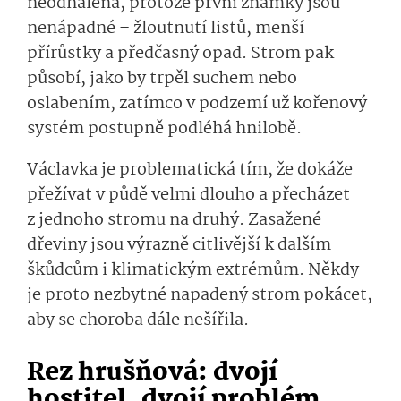
neodhalená, protože první známky jsou
nenápadné – žloutnutí listů, menší
přírůstky a předčasný opad. Strom pak
působí, jako by trpěl suchem nebo
oslabením, zatímco v podzemí už kořenový
systém postupně podléhá hnilobě.
Václavka je problematická tím, že dokáže
přežívat v půdě velmi dlouho a přecházet
z jednoho stromu na druhý. Zasažené
dřeviny jsou výrazně citlivější k dalším
škůdcům i klimatickým extrémům. Někdy
je proto nezbytné napadený strom pokácet,
aby se choroba dále nešířila.
Rez hrušňová: dvojí
hostitel, dvojí problém