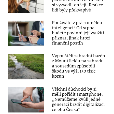
pátrání na internetu, kdo
si vyzvedl ten její. Reakce
lidí byly překvapivé
Používáte v práci umělou
inteligenci? Od srpna
budete povinni její využití
přiznat, jinak hrozí
finanční postih
Vypouštěli zahradní bazén
z Mountfieldu na zahradu
a sousedům způsobili
škodu ve výši 150 tisíc
korun
Všichni důchodci by si
měli pořídit smartphone.
„Nemůžeme kvůli jedné
generaci brzdit digitalizaci
celého Česka“