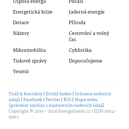
Úspora energií
Počasí
Energetická krize
Jaderná energie
Dotace
Příroda
Názory
Cestování a volný
čas
Mikromobilita
Cyklistika
Tiskové zprávy
Doporučujeme
Vesmír
Tiráž & Kontakty
|
Etický kodex
|
Ochrana osobních
údajů
|
Facebook
|
Twitter
|
RSS
|
Mapa webu
Spravovat souhlas s nastavením osobních údajů
Copyright © 2019 - 2026
EnergoZrouti.cz
| ISSN 2694-
9962