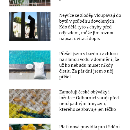
Nejvíce se zloději vloupávají do
bytů v průběhu dovolených.
Kdo dělá tyto 3 chyby před
odjezdem, může jim rovnou
napsat uvítací dopis
Přešel jsem v bazénu z chloru
na slanou vodu v domnění, že
už ho nebudu muset nikdy
čistit. Za pár dní jsem o něj
přišel
Zamořují české obýváky i
ložnice: Odborníci varují před
nenápadným hmyzem,
kterého se zbavuje jen těžko
Platí nová pravidla pro třídění