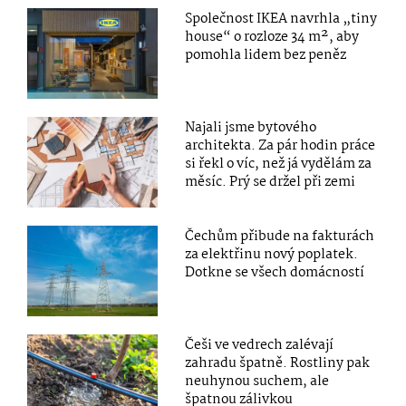
Společnost IKEA navrhla „tiny
house“ o rozloze 34 m², aby
pomohla lidem bez peněz
Najali jsme bytového
architekta. Za pár hodin práce
si řekl o víc, než já vydělám za
měsíc. Prý se držel při zemi
Čechům přibude na fakturách
za elektřinu nový poplatek.
Dotkne se všech domácností
Češi ve vedrech zalévají
zahradu špatně. Rostliny pak
neuhynou suchem, ale
špatnou zálivkou