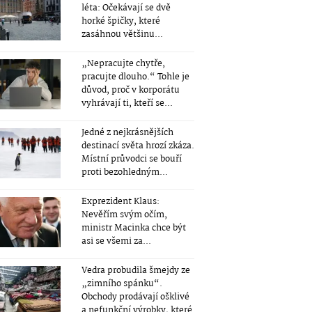
léta: Očekávají se dvě
horké špičky, které
zasáhnou většinu...
„Nepracujte chytře,
pracujte dlouho.“ Tohle je
důvod, proč v korporátu
vyhrávají ti, kteří se...
Jedné z nejkrásnějších
destinací světa hrozí zkáza.
Místní průvodci se bouří
proti bezohledným...
Exprezident Klaus:
Nevěřím svým očím,
ministr Macinka chce být
asi se všemi za...
Vedra probudila šmejdy ze
„zimního spánku“.
Obchody prodávají ošklivé
a nefunkční výrobky, které