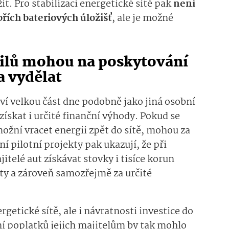
it. Pro stabilizaci energetické sítě pak
není
řích bateriových úložišť
, ale je možné
bilů mohou na poskytování
a vydělat
áví velkou část dne podobně jako jiná osobní
ískat i určité finanční výhody. Pokud se
ožní vracet energii zpět do sítě, mohou za
í pilotní projekty pak ukazují, že při
telé aut získávat stovky i tisíce korun
ty a zároveň samozřejmě za určité
getické sítě, ale i návratnosti investice do
í poplatků jejich majitelům by tak mohlo