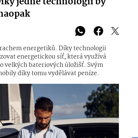
Díky jedné technologii by
 naopak
rachem energetiků. Díky technologii
zovat energetickou síť, která využívá
to velkých bateriových úložišť. Svým
obily díky tomu vydělávat peníze.