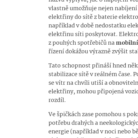
názvu vyplývá, jde o napojení voz
vlastně umožňuje nejen nabíjení e
elektřiny do sítě z baterie elek
například v době nedostatku elek
elektřinu síti poskytovat. Elektr
z pouhých spotřebičů na
mobilní
řízení dokážou výrazně zvýšit sta
Tato schopnost přináší hned něko
stabilizace sítě v reálném čase.
se vítr na chvíli utiší a obnovit
elektřiny, mohou připojená vozidl
rozdíl.
Ve špičkách zase pomohou s pok
potřebu drahých a neekologickýc
energie (například v noci nebo