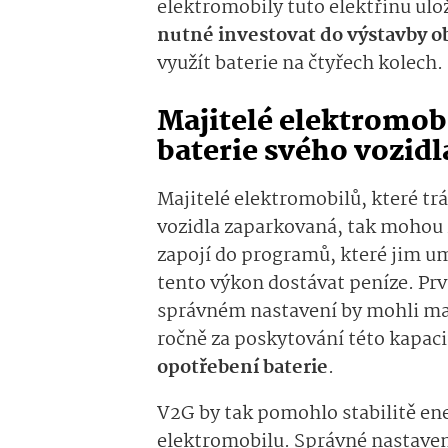
elektromobily tuto elektřinu ulož
nutné investovat do výstavby ob
využít baterie na čtyřech kolech.
Majitelé elektromo
baterie svého vozidl
Majitelé elektromobilů, které tr
vozidla zaparkovaná, tak mohou z
zapojí do programů, které jim um
tento výkon dostávat peníze. Prvn
správném nastavení by mohli maji
ročně za poskytování této kapaci
opotřebení baterie
.
V2G by tak pomohlo stabilitě ener
elektromobilu. Správné nastaven