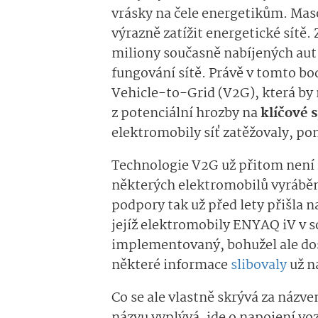
vrásky na čele energetikům. Maso
výrazně zatížit energetické sítě
miliony současně nabíjených aut 
fungování sítě. Právě v tomto bo
Vehicle-to-Grid (V2G), která b
z potenciální hrozby na
klíčové 
elektromobily síť zatěžovaly, pom
Technologie V2G už přitom není 
některých elektromobilů vyráběn
podpory tak už před lety přišla 
jejíž elektromobily ENYAQ iV v 
implementovaný, bohužel ale dos
některé informace
slibovaly
už n
Co se ale vlastně skrývá za názv