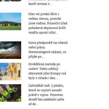
končí rovnou v...
Otec mi prodal dům s
velkou slevou, protože
jsme rodina. Finanční úřad
požadoval doplacení kvůli
rozdílu oproti tržní...
Nová předpověď na víkend
mění plány.
Meteorologové ukázali, co
přijde po...
Osvědčená metoda po
staletí: Takto udržují
obyvatelé jižní Evropy své
byty v chladu i bez...
Zahrádkář radí: 5 plodin,
které se vyplatí zasadit
právě v srpnu. Porostou
téměř bez jakékoliv péče
až do...