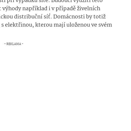
í při výpadku sítě. Budoucí využití této
 výhody například i v případě živelních
ckou distribuční síť. Domácnosti by totiž
s elektřinou, kterou mají uloženou ve svém