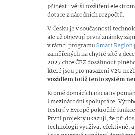
přinést i větší rozšíření elektrom
dotace z národních rozpočtů.
V Česku je v současnosti technol
ale už objevují první známky záj
v rámci programu
Smart Region
zaměřených na chytré sítě a dece
2027 chce ČEZ dosáhnout plného 
které jsou pro nasazení V2G nez
vozidlem totiž tento systém n
Kromě domácích iniciativ pomáh
i mezinárodní spolupráce. Výrob
testují v Evropě pokročilé funkc
První projekty ukazují, že při do
technologii využívat efektivně, a