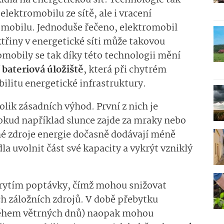
idla na energetickou síť. Technologie tak
lektromobilu ze sítě, ale i vracení
tromobilu. Jednoduše řečeno, elektromobil
třiny v energetické síti může takovou
omobily se tak díky této technologii mění
 bateriová úložiště
, která při chytrém
bilitu energetické infrastruktury.
lik zásadních výhod. První z nich je
 Pokud například slunce zajde za mraky nebo
elné zdroje energie dočasně dodávají méně
a uvolnit část své kapacity a vykrýt vzniklý
rytím poptávky, čímž mohou snižovat
h záložních zdrojů. V době přebytku
 během větrných dnů) naopak mohou