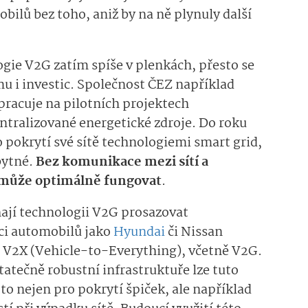
obilů bez toho, aniž by na ně plynuly další
ogie V2G zatím spíše v plenkách, přesto se
mu i investic. Společnost ČEZ například
pracuje na pilotních projektech
ntralizované energetické zdroje. Do roku
pokrytí své sítě technologiemi smart grid,
bytné.
Bez komunikace mezi sítí a
emůže optimálně fungovat
.
ají technologii V2G prosazovat
ci automobilů jako
Hyundai
či Nissan
e V2X (Vehicle-to-Everything), včetně V2G.
statečně robustní infrastruktuře lze tuto
 to nejen pro pokrytí špiček, ale například