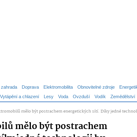
 zahrada
Doprava
Elektromobilita
Obnovitelné zdroje
Energeti
Vytápění a chlazení
Lesy
Voda
Ovzduší
Vodík
Zemědělství
ktromobilů mělo být postrachem energetických sítí. Díky jedné techno
ilů mělo být postrachem