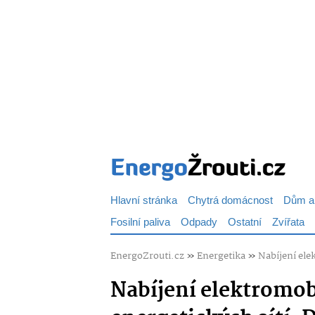
Hlavní stránka
Chytrá domácnost
Dům a
Fosilní paliva
Odpady
Ostatní
Zvířata
EnergoZrouti.cz
»
Energetika
»
Nabíjení ele
Nabíjení elektromob