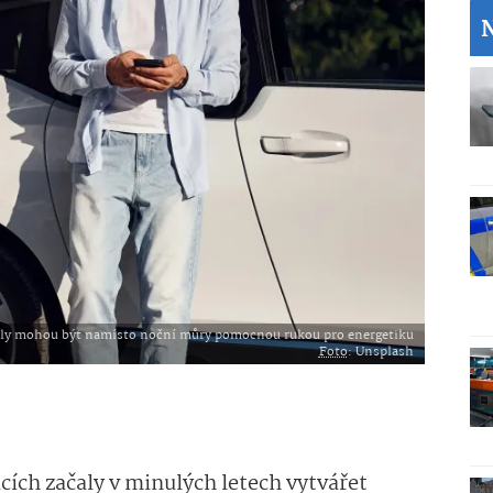
ly mohou být namísto noční můry pomocnou rukou pro energetiku
Foto
: Unsplash
icích začaly v minulých letech vytvářet