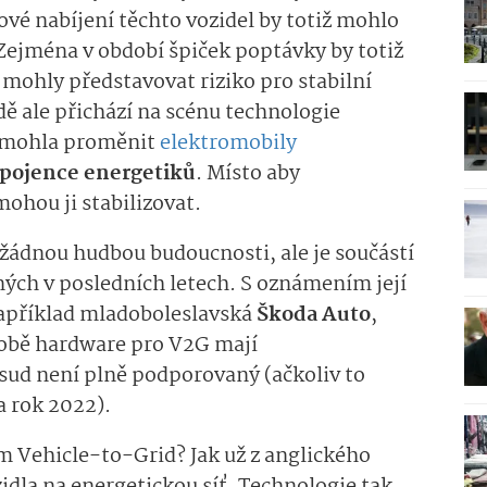
vé nabíjení těchto vozidel by totiž mohlo
. Zejména v období špiček poptávky by totiž
mohly představovat riziko pro stabilní
dě ale přichází na scénu technologie
y mohla proměnit
elektromobily
spojence energetiků
. Místo aby
ohou ji stabilizovat.
žádnou hudbou budoucnosti, ale je součástí
ých v posledních letech. S oznámením její
například mladoboleslavská
Škoda Auto
,
sobě hardware pro V2G mají
ud není plně podporovaný (ačkoliv to
a rok 2022).
em Vehicle-to-Grid? Jak už z anglického