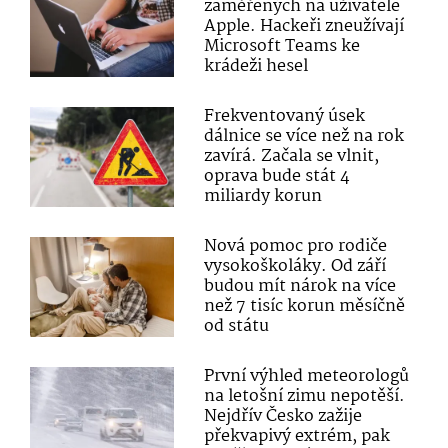
zaměřených na uživatele
Apple. Hackeři zneužívají
Microsoft Teams ke
krádeži hesel
Frekventovaný úsek
dálnice se více než na rok
zavírá. Začala se vlnit,
oprava bude stát 4
miliardy korun
Nová pomoc pro rodiče
vysokoškoláky. Od září
budou mít nárok na více
než 7 tisíc korun měsíčně
od státu
První výhled meteorologů
na letošní zimu nepotěší.
Nejdřív Česko zažije
překvapivý extrém, pak