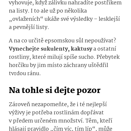
vyhovuje, když zálivku nahradíte postřikem
na listy. I to ale už po několika
„ovlaženích“ ukáže své výsledky – lesklejší
a pevnější listy.
A na co určitě epsomskou sůl nepoužívat?
Vynechejte sukulenty, kaktusy
a ostatní
rostliny, které milují spíše sucho. Přebytek
horčíku by jim místo záchrany uštědřil
tvrdou ránu.
Na tohle si dejte pozor
Zároveň nezapomeňte, že i té nejlepší
výživy je potřeba rostlinám dopřávat
v předem určeném množství. Těm, kteří
hlásají pravidlo „čím víc, tím líp“, může