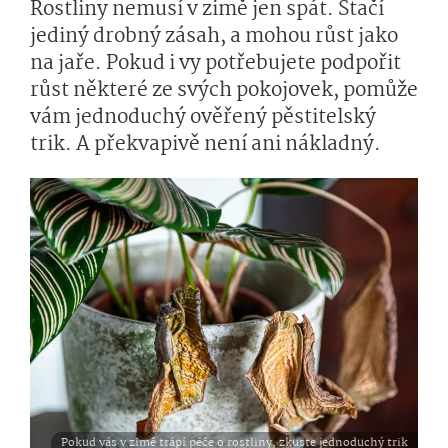
Rostliny nemusí v zimě jen spát. Stačí
jediný drobný zásah, a mohou růst jako
na jaře. Pokud i vy potřebujete podpořit
růst některé ze svých pokojovek, pomůže
vám jednoduchý ověřený pěstitelský
trik. A překvapivě není ani nákladný.
Pokud vás v zimě trápí péče o rostliny, zkuste jednoduchý trik