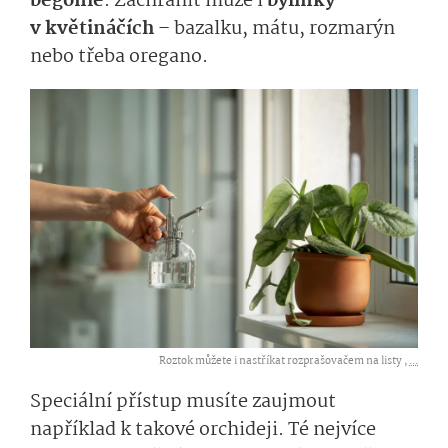
begonie
. Zachránit může i
bylinky
v květináčích
– bazalku, mátu, rozmarýn
nebo třeba oregano.
Roztok můžete i nastříkat rozprašovačem na listy ,
...
Speciální přístup musíte zaujmout
například k takové orchideji. Té nejvíce