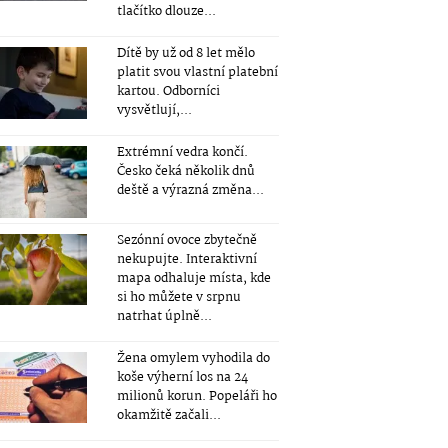
tlačítko dlouze...
Dítě by už od 8 let mělo
platit svou vlastní platební
kartou. Odborníci
vysvětlují,...
Extrémní vedra končí.
Česko čeká několik dnů
deště a výrazná změna...
Sezónní ovoce zbytečně
nekupujte. Interaktivní
mapa odhaluje místa, kde
si ho můžete v srpnu
natrhat úplně...
Žena omylem vyhodila do
koše výherní los na 24
milionů korun. Popeláři ho
okamžitě začali...