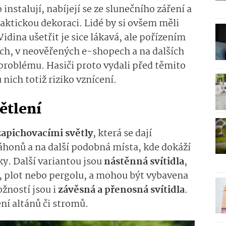
instalují, nabíjejí se ze slunečního záření a
aktickou dekoraci. Lidé by si ovšem měli
Vidina ušetřit je sice lákavá, ale pořízením
ích, v neověřených e-shopech a na dalších
problému. Hasiči proto vydali před těmito
nich totiž riziko vznícení.
ětlení
zapichovacími světly
, která se dají
áhonů a na další podobná místa, kde dokáží
y. Další variantou jsou
nástěnná svítidla
,
, plot nebo pergolu, a mohou být vybavena
žností jsou i
závěsná a přenosná svítidla
.
ní altánů či stromů.