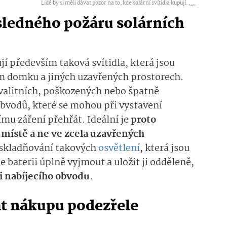
Lidé by si měli dávat pozor na to, kde solární svítidla kupují. ,
...
ásledného požáru solárních
í především taková svítidla, která jsou
m domku a jiných uzavřených prostorech.
valitních, poškozených nebo špatně
obvodů, které se mohou při vystavení
u záření přehřát. Ideální je
proto
 místě a ne ve zcela uzavřených
 uskladňování takových
osvětlení
, která jsou
e baterii úplně vyjmout a uložit ji odděleně,
i nabíjecího obvodu
.
at nákupu podezřele