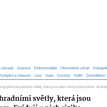
 zahrada
Doprava
Elektromobilita
Obnovitelné zdroje
Energeti
Vytápění a chlazení
Lesy
Voda
Ovzduší
Vodík
Zemědělství
arují před zahradními světly, která jsou letos obrovským hitem. Evidují
ahradními světly, která jsou