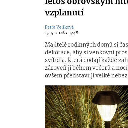
letos obrovským hite
vzplanutí
Petra Velíková
13. 5. 2026 ▪ 15:48
Majitelé rodinných domů si čas
dekorace, aby si venkovní prost
svítidla, která dodají každé z
zároveň ji během večerů a nocí
ovšem představují velké nebez