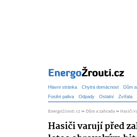
Hlavní stránka
Chytrá domácnost
Dům a
Fosilní paliva
Odpady
Ostatní
Zvířata
EnergoZrouti.cz
»
Dům a zahrada
»
Hasiči v
Hasiči varují před z