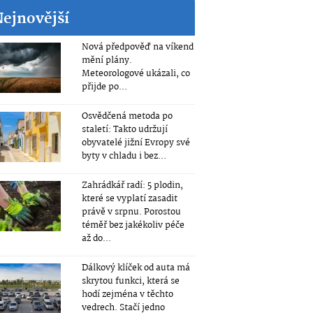
Nejnovější
Nová předpověď na víkend
mění plány.
Meteorologové ukázali, co
přijde po...
Osvědčená metoda po
staletí: Takto udržují
obyvatelé jižní Evropy své
byty v chladu i bez...
Zahrádkář radí: 5 plodin,
které se vyplatí zasadit
právě v srpnu. Porostou
téměř bez jakékoliv péče
až do...
Dálkový klíček od auta má
skrytou funkci, která se
hodí zejména v těchto
vedrech. Stačí jedno