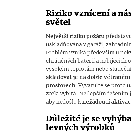
Riziko vznícení a n
světel
Největší riziko požáru
představuj
uskladňována v garáži, zahradní
Problém vzniká především u nek
chráněných baterií a nabíjecích 
vysokým teplotám nebo slunečním
skladovat je na dobře větraném
prostorech
. Vyvarujte se proto
zcela vybitá. Nejlepším řešením j
aby nedošlo k
nežádoucí aktivac
Důležité je se vyhýb
levných výrobků