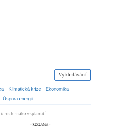
Vyhledávání
ka
Klimatická krize
Ekonomika
Úspora energií
 u nich riziko vzplanutí