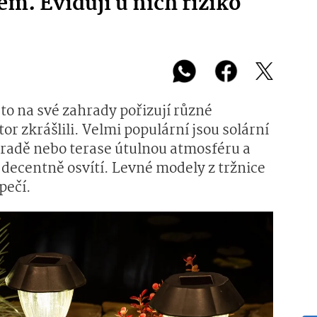
m. Evidují u nich riziko
to na své zahrady pořizují různé
or zkrášlili. Velmi populární jsou solární
ahradě nebo terase útulnou atmosféru a
 decentně osvítí. Levné modely z tržnice
pečí.