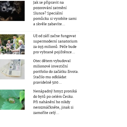
Jak se připravit na
pozorování zatmění
Slunce? Speciální
pomůcku si vyrobíte sami
a skvěle zabavíte...
Už od září začne fungovat
supermoderní sanatorium
za 693 milionů. Péče bude
pro vybrané pojištěnce...
Otec dětem vybudoval
milionové investiční
portfolio do začátku života.
Stačilo mu odkládat
pravidelně 500...
Nenápadný hmyz proniká
do bytů po celém Česku.
Při nahánění ho nikdy
nerozmáčkněte, jinak si
zamoříte celý...