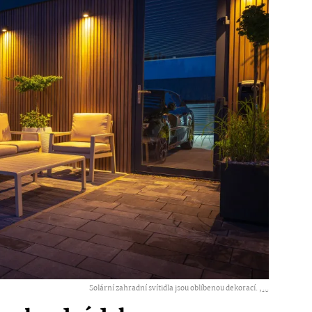
Solární zahradní svítidla jsou oblíbenou dekorací. ,
...