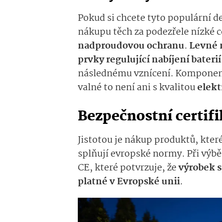
Pokud si chcete tyto populární de
nákupu těch za podezřele nízké c
nadproudovou ochranu
.
Levné 
prvky
regulující nabíjení baterií
následnému vznícení. Komponenty
valné to není ani s kvalitou
elekt
Bezpečnostní certifi
Jistotou je nákup produktů, kter
splňují evropské normy. Při výbě
CE, které potvrzuje, že
výrobek 
platné v Evropské unii
.