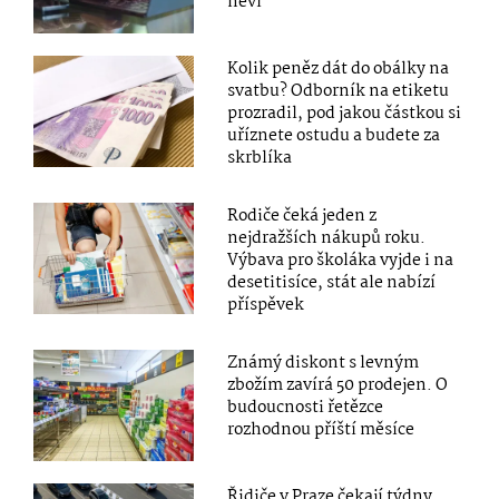
neví
Kolik peněz dát do obálky na
svatbu? Odborník na etiketu
prozradil, pod jakou částkou si
uříznete ostudu a budete za
skrblíka
Rodiče čeká jeden z
nejdražších nákupů roku.
Výbava pro školáka vyjde i na
desetitisíce, stát ale nabízí
příspěvek
Známý diskont s levným
zbožím zavírá 50 prodejen. O
budoucnosti řetězce
rozhodnou příští měsíce
Řidiče v Praze čekají týdny