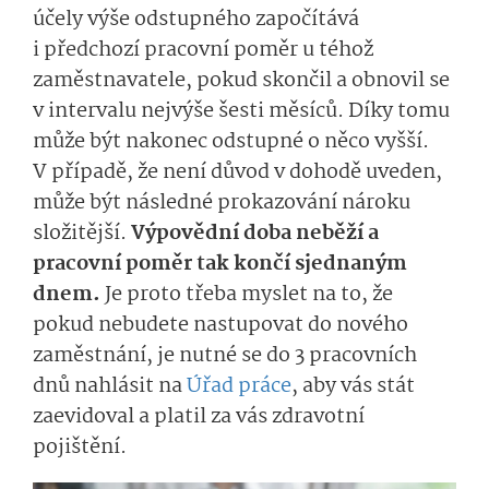
účely výše odstupného započítává
i předchozí pracovní poměr u téhož
zaměstnavatele, pokud skončil a obnovil se
v intervalu nejvýše šesti měsíců. Díky tomu
může být nakonec odstupné o něco vyšší.
V případě, že není důvod v dohodě uveden,
může být následné prokazování nároku
složitější.
Výpovědní doba neběží a
pracovní poměr tak končí sjednaným
dnem.
Je proto třeba myslet na to, že
pokud nebudete nastupovat do nového
zaměstnání, je nutné se do 3 pracovních
dnů nahlásit na
Úřad práce
, aby vás stát
zaevidoval a platil za vás zdravotní
pojištění.