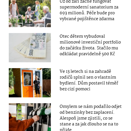
Už od září začne fungovat
supermoderní sanatorium za
693 milionů. Péče bude pro
vybrané pojištěnce zdarma
Otec dětem vybudoval
milionové investiční portfolio
do začátku života. Stačilo mu
odkládat pravidelně 500 Kč
Ve 13 letech si na zahradě
rodičů splnil sen o vlastním
bydlení. Dům postavil téměř
bez cizí pomoci
Omylem se nám podařilo odjet
od benzinky bez zaplacení.
Alespoň jsme zjistili, co se
stane a za jak dlouho se na to
přijde