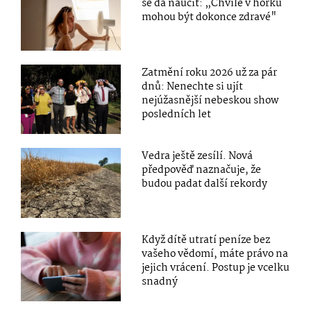
se dá naučit: „Chvíle v horku
mohou být dokonce zdravé"
Zatmění roku 2026 už za pár
dnů: Nenechte si ujít
nejúžasnější nebeskou show
posledních let
Vedra ještě zesílí. Nová
předpověď naznačuje, že
budou padat další rekordy
Když dítě utratí peníze bez
vašeho vědomí, máte právo na
jejich vrácení. Postup je vcelku
snadný