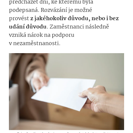
předcházet dni, ke kterému byla
podepsaná. Rozvázání je možné
provést
z jaké­hokoliv důvodu, nebo i bez
udání důvodu
. Zaměstnanci následně
vzniká nárok na podporu
v nezaměstnanosti.