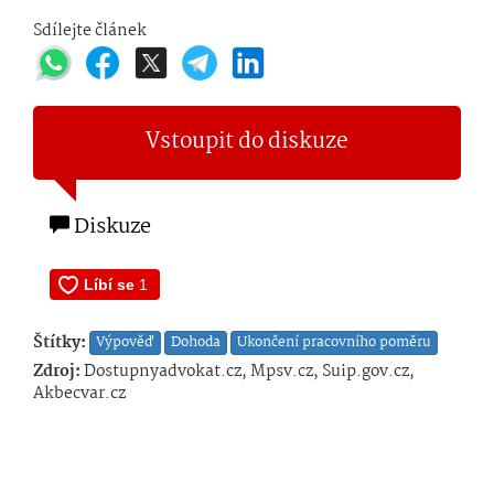
Sdílejte článek
Vstoupit do diskuze
Diskuze
Štítky:
Výpověď
Dohoda
Ukončení pracovního poměru
Zdroj:
Dostupnyadvokat.cz, Mpsv.cz, Suip.gov.cz,
Akbecvar.cz