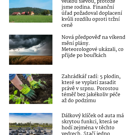
velkou slevou, protože
jsme rodina. Finanční
úřad požadoval doplacení
kvůli rozdílu oproti tržní
ceně
Nová předpověď na víkend
mění plány.
Meteorologové ukázali, co
přijde po bouřkách
Zahrádkář radí: 5 plodin,
které se vyplatí zasadit
právě v srpnu. Porostou
téměř bez jakékoliv péče
až do podzimu
Dálkový klíček od auta má
skrytou funkci, která se
hodí zejména v těchto
vedrech. Stačí jedno