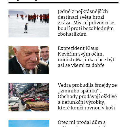
Jedné z nejkrásnějších
destinací světa hrozí
zkáza. Místní průvodci se
bouří proti bezohledným
zbohatlíkům
Exprezident Klaus:
Nevěřím svým očím,
ministr Macinka chce být
asi se všemi za dobře
Vedra probudila šmejdy ze
„zimního spánku“.
Obchody prodávají ošklivé
a nefunkční výrobky,
které končí rovnou v koši
Otec mi prodal dům s