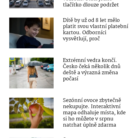
tlačítko dlouze podržet
Dítě by už od 8 let mělo
platit svou vlastní platební
kartou. Odborníci
vysvětlují, proč
Extrémní vedra končí.
Česko čeká několik dnů
deště a výrazná změna
počasí
Sezónní ovoce zbytečně
nekupujte. Interaktivní
mapa odhaluje místa, kde
si ho můžete v srpnu
natrhat úplně zdarma