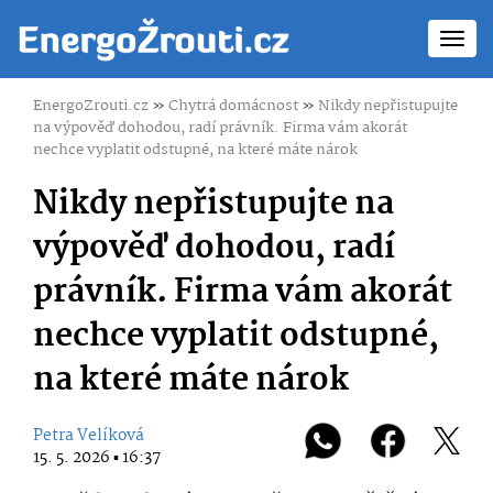
Toggl
navig
EnergoZrouti.cz
»
Chytrá domácnost
»
Nikdy nepřistupujte
na výpověď dohodou, radí právník. Firma vám akorát
nechce vyplatit odstupné, na které máte nárok
Nikdy nepřistupujte na
výpověď dohodou, radí
právník. Firma vám akorát
nechce vyplatit odstupné,
na které máte nárok
Petra Velíková
15. 5. 2026 ▪ 16:37