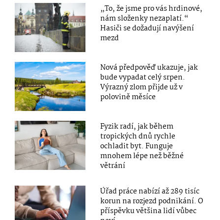
„To, že jsme pro vás hrdinové,
nám složenky nezaplatí.“
Hasiči se dožadují navýšení
mezd
Nová předpověď ukazuje, jak
bude vypadat celý srpen.
Výrazný zlom přijde už v
polovině měsíce
Fyzik radí, jak během
tropických dnů rychle
ochladit byt. Funguje
mnohem lépe než běžné
větrání
Úřad práce nabízí až 289 tisíc
korun na rozjezd podnikání. O
příspěvku většina lidí vůbec