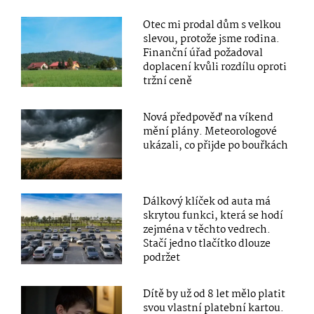
Otec mi prodal dům s velkou
slevou, protože jsme rodina.
Finanční úřad požadoval
doplacení kvůli rozdílu oproti
tržní ceně
Nová předpověď na víkend
mění plány. Meteorologové
ukázali, co přijde po bouřkách
Dálkový klíček od auta má
skrytou funkci, která se hodí
zejména v těchto vedrech.
Stačí jedno tlačítko dlouze
podržet
Dítě by už od 8 let mělo platit
svou vlastní platební kartou.