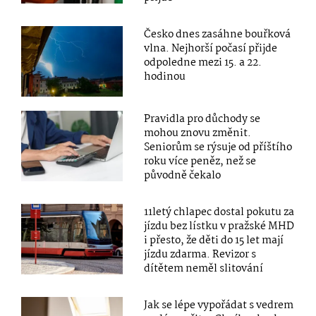
Česko dnes zasáhne bouřková
vlna. Nejhorší počasí přijde
odpoledne mezi 15. a 22.
hodinou
Pravidla pro důchody se
mohou znovu změnit.
Seniorům se rýsuje od příštího
roku více peněz, než se
původně čekalo
11letý chlapec dostal pokutu za
jízdu bez lístku v pražské MHD
i přesto, že děti do 15 let mají
jízdu zdarma. Revizor s
dítětem neměl slitování
Jak se lépe vypořádat s vedrem