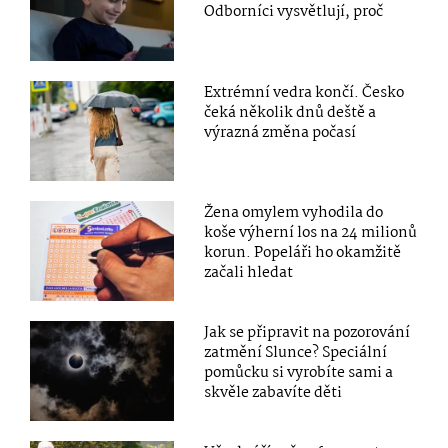
Odborníci vysvětlují, proč
Extrémní vedra končí. Česko
čeká několik dnů deště a
výrazná změna počasí
Žena omylem vyhodila do
koše výherní los na 24 milionů
korun. Popeláři ho okamžitě
začali hledat
Jak se připravit na pozorování
zatmění Slunce? Speciální
pomůcku si vyrobíte sami a
skvěle zabavíte děti