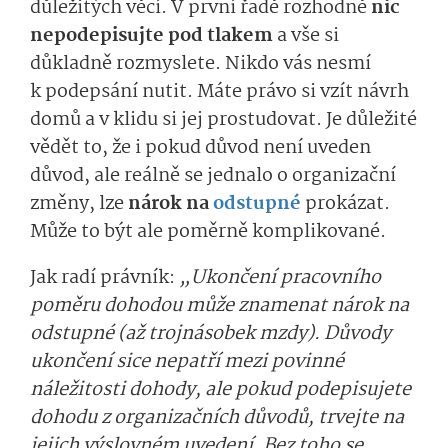
důležitých věcí. V první řadě rozhodně
nic
nepodepisujte pod tlakem
a vše si
důkladně rozmyslete. Nikdo vás nesmí
k podepsání nutit. Máte právo si vzít návrh
domů a v klidu si jej prostudovat. Je důležité
vědět to, že i pokud důvod není uveden
důvod, ale reálně se jednalo o organizační
změny, lze
nárok na
odstupné
prokázat.
Může to být ale poměrně komplikované.
Jak radí právník:
„Ukončení pracovního
poměru dohodou může znamenat nárok na
odstupné (až trojnásobek mzdy). Důvody
ukončení sice nepatří mezi povinné
náležitosti dohody, ale pokud podepisujete
dohodu z organizačních důvodů, trvejte na
jejich výslovném uvedení. Bez toho se