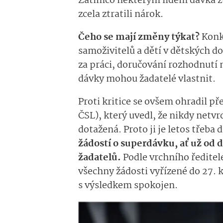
Zatímco některým lidem dávka zůs
zcela ztratili nárok.
Čeho se mají změny týkat?
Konk
samoživitelů a dětí v dětských d
za práci, doručování rozhodnutí
dávky mohou žadatelé vlastnit.
Proti kritice se ovšem ohradil p
ČSL), který uvedl, že nikdy netvr
dotažená. Proto ji je letos třeba 
žádostí o superdávku, ať už od 
žadatelů.
Podle vrchního ředitel
všechny žádosti vyřízené do 27. 
s výsledkem spokojen.