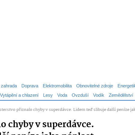
 zahrada
Doprava
Elektromobilita
Obnovitelné zdroje
Energeti
Vytápění a chlazení
Lesy
Voda
Ovzduší
Vodík
Zemědělství
terstvo přiznalo chyby v superdávce. Lidem teď slibuje další peníze ja
lo chyby v superdávce.