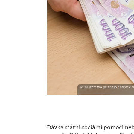
Ministerstvo přiznalo chyby v s
Dávka státní sociální pomoci neb