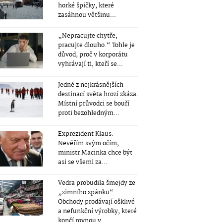
horké špičky, které
zasáhnou většinu...
„Nepracujte chytře,
pracujte dlouho.“ Tohle je
důvod, proč v korporátu
vyhrávají ti, kteří se...
Jedné z nejkrásnějších
destinací světa hrozí zkáza.
Místní průvodci se bouří
proti bezohledným...
Exprezident Klaus:
Nevěřím svým očím,
ministr Macinka chce být
asi se všemi za...
Vedra probudila šmejdy ze
„zimního spánku“.
Obchody prodávají ošklivé
a nefunkční výrobky, které
končí rovnou v...