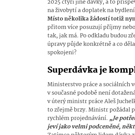
2025 čtyři jiné dávky, a to přísp
na živobytí a doplatek na bydlen
Místo několika žádostí totiž nyn
přitom více posuzují příjmy neb
tak, jak má. Po odkladu budou zř
úpravy půjde konkrétně a co děla
spokojeni?
Superdávka je komp
Ministerstvo práce a sociálních 
v současné podobě není dotažená 
v úterý ministr práce Aleš Juche
to zřejmě brzy. Ministr požádal p
rychlém projednávání.
„Je potře
jeví jako velmi podceněné, někt