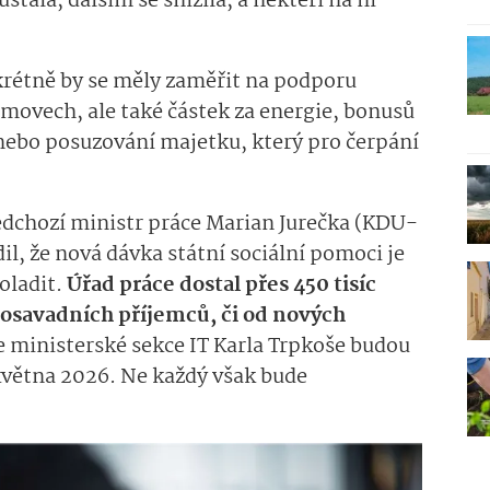
tala, dalším se snížila, a někteří na ni
rétně by se měly zaměřit na podporu
omovech, ale také částek za energie, bonusů
 nebo posuzování majetku, který pro čerpání
ředchozí ministr práce Marian Jurečka (KDU-
dil, že nová dávka státní sociální pomoci je
doladit.
Úřad práce dostal přes 450 tisíc
dosavadních příjemců, či od nových
e ministerské sekce IT Karla Trpkoše budou
května 2026. Ne každý však bude