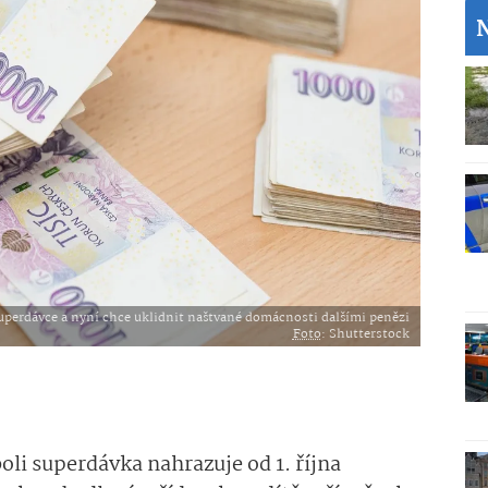
uperdávce a nyní chce uklidnit naštvané domácnosti dalšími penězi
Foto
: Shutterstock
oli superdávka nahrazuje od 1. října