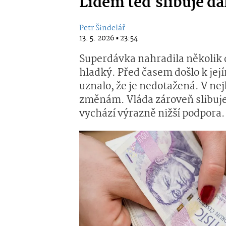
Lidem teď slibuje da
Petr Šindelář
13. 5. 2026 ▪ 23:54
Superdávka nahradila několik 
hladký. Před časem došlo k jej
uznalo, že je nedotažená. V nej
změnám. Vláda zároveň slibu
vychází výrazně nižší podpora.