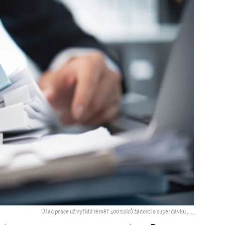
Úřad práce už vyřídil téměř 400 tisíců žádostí o superdávku ,
...