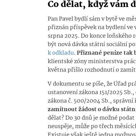
Co dělat, když vám 
Pan Pavel bydlí sám v bytě ve mě
přiznán příspěvek na bydlení ve 
srpna 2025. Do konce loňského r
být nová dávka státní sociální p
k odkladu
.
Přiznané peníze tak 
klientské zóny ministerstva prác
května přišlo rozhodnutí o zamít
V dokumentu se píše, že Úřad pr
ustanovení zákona 151/2025 Sb., 
zákona č. 500/2004 Sb., správní 
zamítnout žádost o dávku státn
dělat? Do 30 dnů je možné podat 
neuspěje, může po třech měsícíc
Existuje však ještě jedna možnos