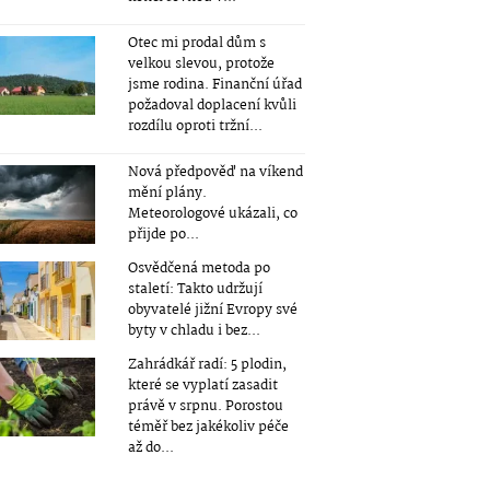
Otec mi prodal dům s
velkou slevou, protože
jsme rodina. Finanční úřad
požadoval doplacení kvůli
rozdílu oproti tržní...
Nová předpověď na víkend
mění plány.
Meteorologové ukázali, co
přijde po...
Osvědčená metoda po
staletí: Takto udržují
obyvatelé jižní Evropy své
byty v chladu i bez...
Zahrádkář radí: 5 plodin,
které se vyplatí zasadit
právě v srpnu. Porostou
téměř bez jakékoliv péče
až do...