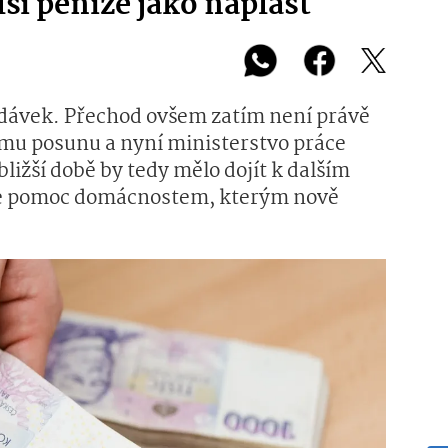
lší peníze jako náplast
dávek. Přechod ovšem zatím není právě
ímu posunu a nyní ministerstvo práce
bližší době by tedy mělo dojít k dalším
je pomoc domácnostem, kterým nově