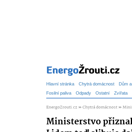
Hlavní stránka
Chytrá domácnost
Dům a
Fosilní paliva
Odpady
Ostatní
Zvířata
EnergoZrouti.cz
»
Chytrá domácnost
»
Minis
Ministerstvo přizna