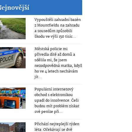
Nejnovější
Vypouštěli zahradní bazén
z Mountfieldu na zahradu
a sousedům způsobili
škodu ve výši 150 tisíc...
Městská policie mi
přivedla dítě až domů a
sdělila mi, že jsem
nezodpovědná matka, když
ho ve 4 letech nechávám
jít...
Populární internetový
obchod s elektronikou
upadl do insolvence. Češi
budou mít problém získat
své peníze při...
Přichází nejteplejší týden
léta: Očekávají se dvě