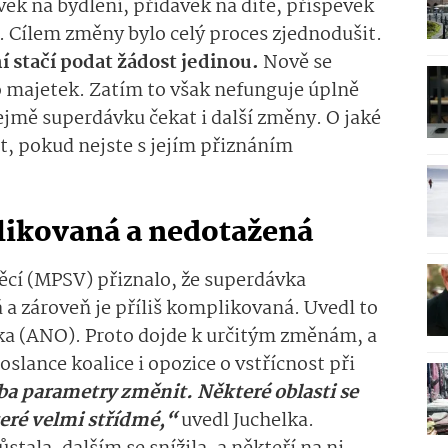
ěvek na bydlení, přídavek na dítě, příspěvek
í. Cílem změny bylo celý proces zjednodušit.
í stačí podat žádost jedinou.
Nově se
o majetek. Zatím to však nefunguje úplně
ejmě superdávku čekat i další změny. O jaké
t, pokud nejste s jejím přiznáním
likovaná a nedotažená
věcí (MPSV) přiznalo, že superdávka
a zároveň je příliš komplikovaná. Uvedl to
lka (ANO). Proto dojde k určitým změnám, a
oslance koalice i opozice o vstřícnost při
ba parametry změnit. Některé oblasti se
eré velmi střídmé,“
uvedl Juchelka.