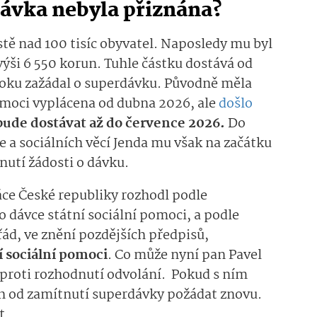
dávka nebyla přiznána?
stě nad 100 tisíc obyvatel. Naposledy mu byl
výši 6 550 korun. Tuhle částku dostává od
oku zažádal o superdávku. Původně měla
omoci vyplácena od dubna 2026, ale
došlo
bude dostávat až do července 2026.
Do
e a sociálních věcí Jenda mu však na začátku
nutí žádosti o dávku.
áce České republiky rozhodl podle
o dávce státní sociální pomoci, a podle
řád, ve znění pozdějších předpisů,
í sociální pomoci
. Co může nyní pan Pavel
proti rozhodnutí odvolání.
Pokud s ním
h od zamítnutí superdávky požádat znovu.
t.