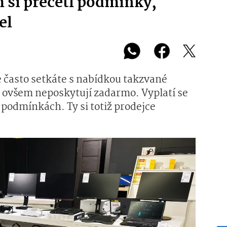
m si přečetl podmínky,
el
e často setkáte s nabídkou takzvané
i ovšem neposkytují zadarmo. Vyplatí se
a podmínkách. Ty si totiž prodejce