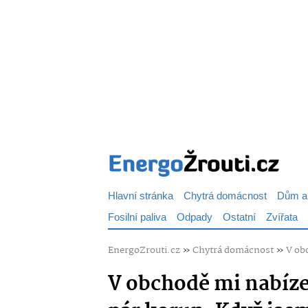
Hlavní stránka
Chytrá domácnost
Dům a
Fosilní paliva
Odpady
Ostatní
Zvířata
EnergoZrouti.cz
»
Chytrá domácnost
»
V ob
V obchodě mi nabíze