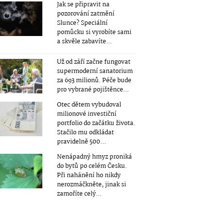
Jak se připravit na
pozorování zatmění
Slunce? Speciální
pomůcku si vyrobíte sami
a skvěle zabavíte...
Už od září začne fungovat
supermoderní sanatorium
za 693 milionů. Péče bude
pro vybrané pojištěnce...
Otec dětem vybudoval
milionové investiční
portfolio do začátku života.
Stačilo mu odkládat
pravidelně 500...
Nenápadný hmyz proniká
do bytů po celém Česku.
Při nahánění ho nikdy
nerozmáčkněte, jinak si
zamoříte celý...