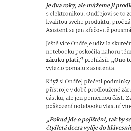
je dva roky, ale můžeme ji prodl
s elektronikou. Ondřejovi se to zd
kvalitou svého produktu, proč z
Asistent se jen křečovitě pousmá
Ještě více Ondřeje udivila skute
notebooku poskočila nahoru témě
záruku platí,“
prohlásil.
„Ono to
vylezlo pomalu z asistenta.
Když si Ondřej přečetl podmínky 
přístroje v době prodloužené zár
částku, ale jen poměrnou část. 
poškození notebooku vlastní vi
„Pokud jde o pojištění, tak by s
čtyřletá dcera vylije do klávesni