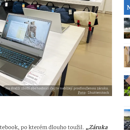
Na dražší zboží obchodníci často nabízejí prodlouženou záruku.
Foto
: Shutterstock
otebook, po kterém dlouho toužil.
„Záruka