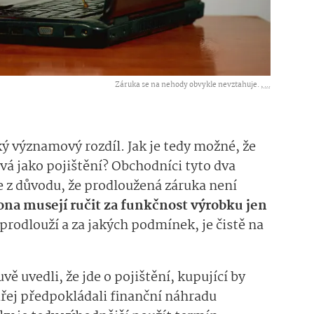
Záruka se na nehody obvykle nevztahuje. ,
...
ký významový rozdíl. Jak je tedy možné, že
á jako pojištění? Obchodníci tyto dva
z důvodu, že prodloužená záruka není
ona musejí ručit za funkčnost výrobku jen
prodlouží a za jakých podmínek, je čistě na
ě uvedli, že jde o pojištění, kupující by
řej předpokládali finanční náhradu