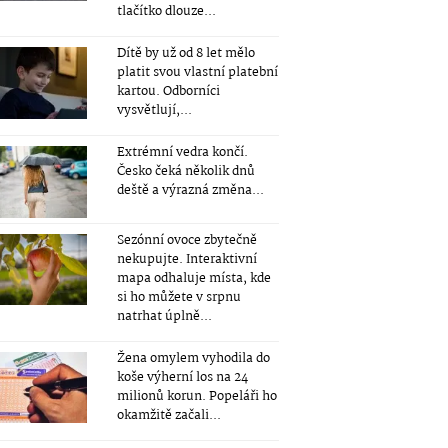
tlačítko dlouze...
Dítě by už od 8 let mělo
platit svou vlastní platební
kartou. Odborníci
vysvětlují,...
Extrémní vedra končí.
Česko čeká několik dnů
deště a výrazná změna...
Sezónní ovoce zbytečně
nekupujte. Interaktivní
mapa odhaluje místa, kde
si ho můžete v srpnu
natrhat úplně...
Žena omylem vyhodila do
koše výherní los na 24
milionů korun. Popeláři ho
okamžitě začali...