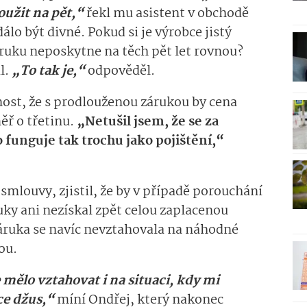
oužit na pět,“
řekl mu asistent v obchodě
álo být divné. Pokud si je výrobce jistý
áruku neposkytne na těch pět let rovnou?
l.
„To tak je,“
odpověděl.
čnost, že s prodlouženou zárukou by cena
ř o třetinu.
„Netušil jsem, že se za
 funguje tak trochu jako pojištění,“
smlouvy, zjistil, že by v případě porouchání
uky ani nezískal zpět celou zaplacenou
Záruka se navíc nevztahovala na náhodné
nou.
e mělo vztahovat i na situaci, kdy mi
ce džus,“
míní Ondřej, který nakonec