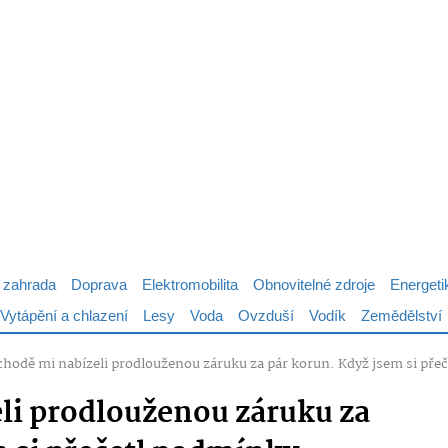
 zahrada
Doprava
Elektromobilita
Obnovitelné zdroje
Energeti
Vytápění a chlazení
Lesy
Voda
Ovzduší
Vodík
Zemědělství
chodě mi nabízeli prodlouženou záruku za pár korun. Když jsem si přeče
li prodlouženou záruku za