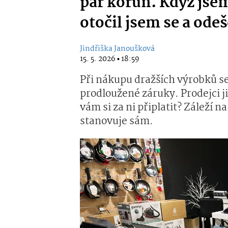
pár korun. Když jse
otočil jsem se a odeš
Jindřiška Janoušková
15. 5. 2026 ▪ 18:59
Při nákupu dražších výrobků s
prodloužené záruky. Prodejci j
vám si za ni připlatit? Záleží n
stanovuje sám.