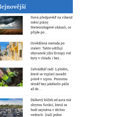
Nejnovější
Nová předpověď na víkend
mění plány.
Meteorologové ukázali, co
přijde po...
Osvědčená metoda po
staletí: Takto udržují
obyvatelé jižní Evropy své
byty v chladu i bez...
Zahrádkář radí: 5 plodin,
které se vyplatí zasadit
právě v srpnu. Porostou
téměř bez jakékoliv péče
až do...
Dálkový klíček od auta má
skrytou funkci, která se
hodí zejména v těchto
vedrech. Stačí jedno