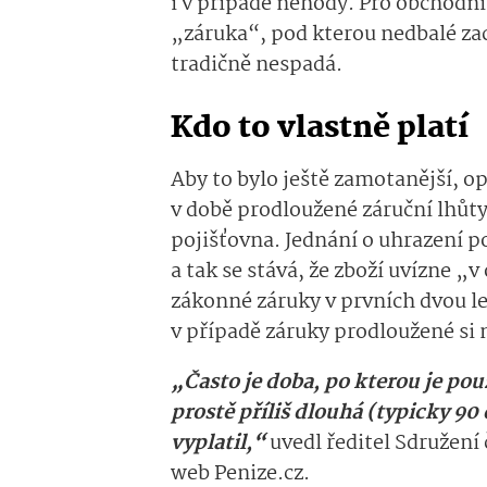
i v případě nehody. Pro obchodní
„záruka“, pod kterou nedbalé za
tradičně nespadá.
Kdo to vlastně platí
Aby to bylo ještě zamotanější, 
v době prodloužené záruční lhůty
pojišťovna. Jednání o uhrazení po
a tak se stává, že zboží uvízne „
zákonné záruky v prvních dvou l
v případě záruky prodloužené si 
„Často je doba, po kterou je po
prostě příliš dlouhá (typicky 90
vyplatil,“
uvedl ředitel Sdružení
web Penize.cz.