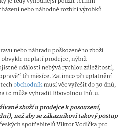
ky je tedy výhodnější použít termín
cházení nebo náhodné rozbití výrobků
opravu nebo náhradu poškozeného zboží
 obvykle neplatí prodejce, nýbrž
jistné události nebývá rychlou záležitostí,
v opravě“ tři měsíce. Zatímco při uplatnění
etech
obchodník
musí věc vyřešit do 30 dnů,
na to může vyhradit libovolnou lhůtu.
užívané zboží u prodejce k posouzení,
 dní), než aby se zákazníkovi takový postup
 českých spotřebitelů Viktor Vodička pro