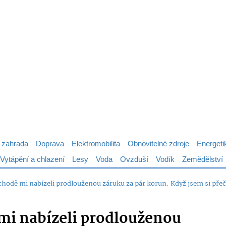
 zahrada
Doprava
Elektromobilita
Obnovitelné zdroje
Energeti
Vytápění a chlazení
Lesy
Voda
Ovzduší
Vodík
Zemědělství
chodě mi nabízeli prodlouženou záruku za pár korun. Když jsem si přeče
mi nabízeli prodlouženou