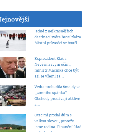
Nejnovější
Jedné z nejkrásnějších
destinací světa hrozí zkáza.
Místní průvodci se bouří...
Exprezident Klaus:
Nevěřím svým očím,
ministr Macinka chce být
asi se všemi za...
Vedra probudila šmejdy ze
„zimního spánku“.
Obchody prodávají ošklivé
a...
Otec mi prodal dům s
velkou slevou, protože
jsme rodina. Finanční úřad