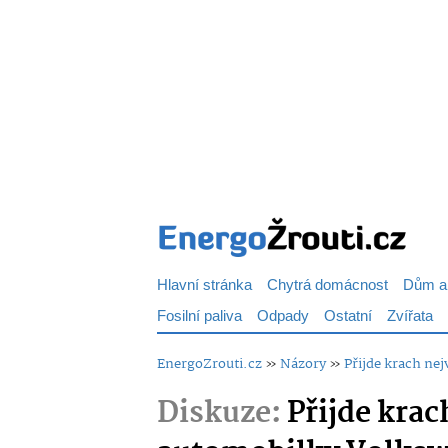
Hlavní stránka
Chytrá domácnost
Dům a
Fosilní paliva
Odpady
Ostatní
Zvířata
EnergoZrouti.cz
»
Názory
»
Přijde krach ne
Diskuze:
Přijde krac