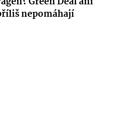
agen? Green Deal ani
říliš nepomáhají