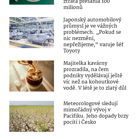
ztráta přesáhla 100
milionů
Japonský automobilový
průmysl je ve vážných
problémech. „Pokud se
nic nezmění,
nepřežijeme,“ varuje šéf
Toyoty
Majitelka kavárny
prozradila, na čem
podniky vydělávají ještě
víc než na kohoutkové
vodě. V létě je to zlatý důl
Meteorologové sledují
mimořádný vývoj v
Pacifiku. Jeho dopady brzy
pocítí i Česko