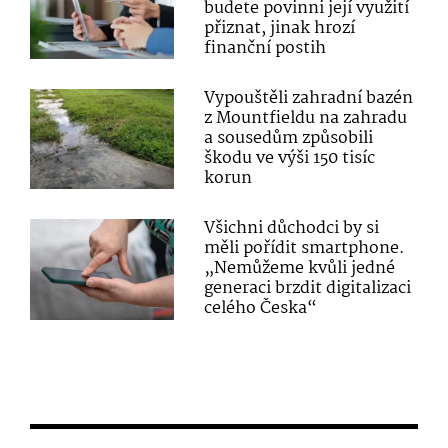
budete povinni její využití
přiznat, jinak hrozí
finanční postih
Vypouštěli zahradní bazén
z Mountfieldu na zahradu
a sousedům způsobili
škodu ve výši 150 tisíc
korun
Všichni důchodci by si
měli pořídit smartphone.
„Nemůžeme kvůli jedné
generaci brzdit digitalizaci
celého Česka“