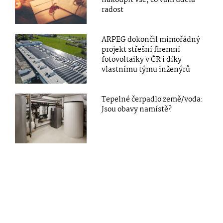
nakoupit vše, co vám udělá
radost
ARPEG dokončil mimořádný
projekt střešní firemní
fotovoltaiky v ČR i díky
vlastnímu týmu inženýrů
Tepelné čerpadlo země/voda:
Jsou obavy namístě?