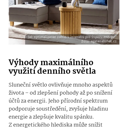
Jak optimalizovat světlo v interiéru pro úsporu energie?
Foto
: agatanabytek.cz
Výhody maximálního
využití denního světla
Sluneční světlo ovlivňuje mnoho aspektů
života – od zlepšení pohody až po snížení
účtů za energii. Jeho přírodní spektrum
podporuje soustředění, zvyšuje hladinu
energie a zlepšuje kvalitu spánku.
Z energetického hlediska může snížit