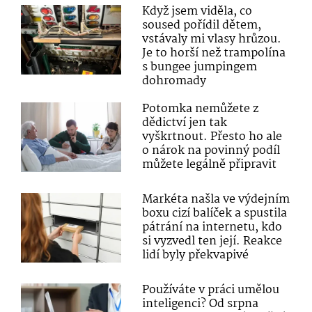
Když jsem viděla, co
soused pořídil dětem,
vstávaly mi vlasy hrůzou.
Je to horší než trampolína
s bungee jumpingem
dohromady
Potomka nemůžete z
dědictví jen tak
vyškrtnout. Přesto ho ale
o nárok na povinný podíl
můžete legálně připravit
Markéta našla ve výdejním
boxu cizí balíček a spustila
pátrání na internetu, kdo
si vyzvedl ten její. Reakce
lidí byly překvapivé
Používáte v práci umělou
inteligenci? Od srpna