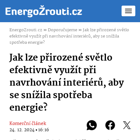
Toggl
navig
EnergoZrouti.cz
»
Doporučujeme
»
Jak lze přirozené světlo
efektivně využít při navrhování interiérů, aby se snížila
spotřeba energie?
Jak lze přirozené světlo
efektivně využít při
navrhování interiérů, aby
se snížila spotřeba
energie?
Komerční článek
24. 12. 2024 ▪ 16:16