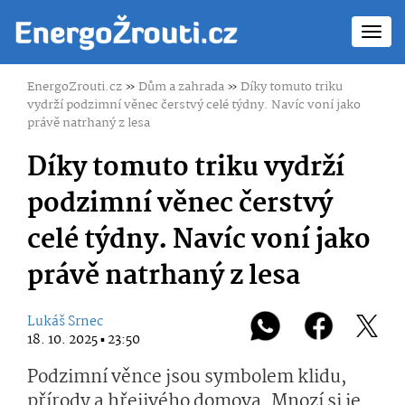
Toggl
navig
EnergoZrouti.cz
»
Dům a zahrada
»
Díky tomuto triku
vydrží podzimní věnec čerstvý celé týdny. Navíc voní jako
právě natrhaný z lesa
Díky tomuto triku vydrží
podzimní věnec čerstvý
celé týdny. Navíc voní jako
právě natrhaný z lesa
Lukáš Srnec
18. 10. 2025 ▪ 23:50
Podzimní věnce jsou symbolem klidu,
přírody a hřejivého domova. Mnozí si je