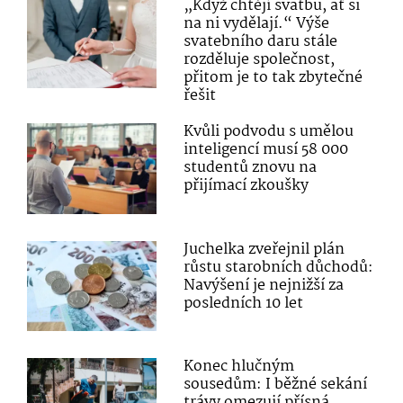
„Když chtějí svatbu, ať si
na ni vydělají.“ Výše
svatebního daru stále
rozděluje společnost,
přitom je to tak zbytečné
řešit
Kvůli podvodu s umělou
inteligencí musí 58 000
studentů znovu na
přijímací zkoušky
Juchelka zveřejnil plán
růstu starobních důchodů:
Navýšení je nejnižší za
posledních 10 let
Konec hlučným
sousedům: I běžné sekání
trávy omezují přísná