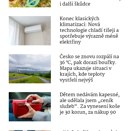
i další škůdce
Konec klasických
klimatizací: Nová
technologie chladí tišeji a
spotřebuje výrazně méně
elektřiny
Česko se znovu rozpálí na
36 °C, pak dorazí bouřky.
Mapa ukazuje situaci v
krajích, kde teploty
vystřelí nejvýš
Dětem nedávám kapesné,
ale udělala jsem „ceník
služeb“. Za vynesení koše
je 30 korun, za nákup 90