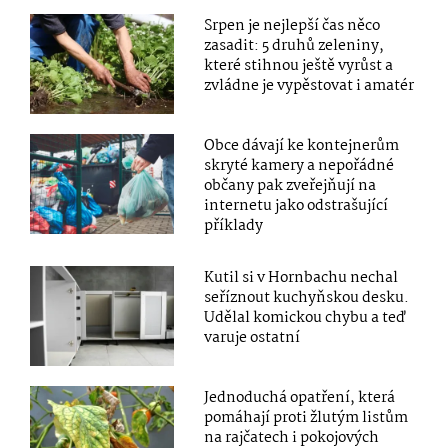
Srpen je nejlepší čas něco
zasadit: 5 druhů zeleniny,
které stihnou ještě vyrůst a
zvládne je vypěstovat i amatér
Obce dávají ke kontejnerům
skryté kamery a nepořádné
občany pak zveřejňují na
internetu jako odstrašující
příklady
Kutil si v Hornbachu nechal
seříznout kuchyňskou desku.
Udělal komickou chybu a teď
varuje ostatní
Jednoduchá opatření, která
pomáhají proti žlutým listům
na rajčatech i pokojových