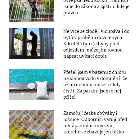
bytě psa nebo kočku? Nahlídli
jsme do zákona a zjistili, kde je
pravda
Nejvíce se zloději vloupávají do
bytů v průběhu dovolených.
Kdo dělá tyto 3 chyby před
odjezdem, může jim rovnou
napsat uvítací dopis
Přešel jsem v bazénu z chloru
na slanou vodu v domnění, že
už ho nebudu muset nikdy
čistit. Za pár dní jsem o něj
přišel
Zamořují české obýváky i
ložnice: Odborníci varují před
nenápadným hmyzem,
kterého se zbavuje jen těžko