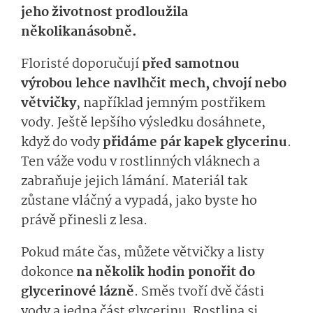
jeho životnost prodloužila
několikanásobně.
Floristé doporučují
před samotnou
výrobou lehce navlhčit mech, chvojí nebo
větvičky
, například jemným postřikem
vody. Ještě lepšího výsledku dosáhnete,
když do vody
přidáme pár kapek glycerinu
.
Ten váže vodu v rostlinných vláknech a
zabraňuje jejich lámání. Materiál tak
zůstane vláčný a vypadá, jako byste ho
právě přinesli z lesa.
Pokud máte čas, můžete větvičky a listy
dokonce
na několik hodin ponořit do
glycerinové lázně
. Směs tvoří dvě části
vody a jedna část glycerinu. Rostlina si