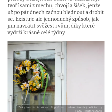
tvoří sami z mechu, chvojí a šišek, jenže
už po pár dnech začnou blednout a drobit
se. Existuje ale jednoduchý způsob, jak
jim navrátit svěžest i vůni, díky které
vydrží krásné celé týdny.
Díky tomuto triku vydrží podzimní věnec čerstvý celé týdny
Foto
: Shutterstock