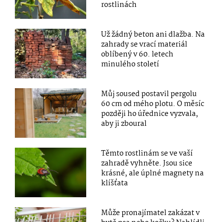
rostlinách
Už žádný beton ani dlažba. Na
zahrady se vrací materiál
oblíbený v 60. letech
minulého století
Můj soused postavil pergolu
60 cm od mého plotu. O měsíc
později ho úřednice vyzvala,
aby ji zboural
Těmto rostlinám se ve vaší
zahradě vyhněte. Jsou sice
krásné, ale úplné magnety na
klíšťata
Může pronajímatel zakázat v