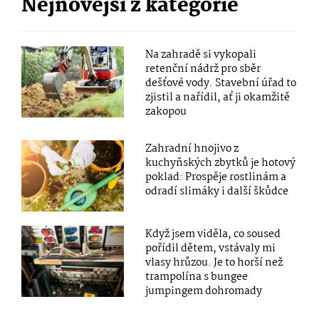
Nejnovější z kategorie
Na zahradě si vykopali
retenční nádrž pro sběr
dešťové vody. Stavební úřad to
zjistil a nařídil, ať ji okamžitě
zakopou
Zahradní hnojivo z
kuchyňských zbytků je hotový
poklad: Prospěje rostlinám a
odradí slimáky i další škůdce
Když jsem viděla, co soused
pořídil dětem, vstávaly mi
vlasy hrůzou. Je to horší než
trampolína s bungee
jumpingem dohromady