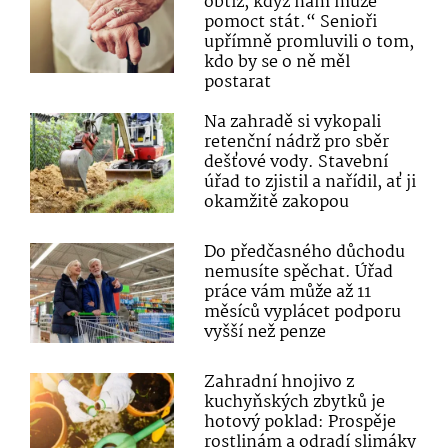
obtíž, když nám může
pomoct stát.“ Senioři
upřímně promluvili o tom,
kdo by se o ně měl
postarat
Na zahradě si vykopali
retenční nádrž pro sběr
dešťové vody. Stavební
úřad to zjistil a nařídil, ať ji
okamžitě zakopou
Do předčasného důchodu
nemusíte spěchat. Úřad
práce vám může až 11
měsíců vyplácet podporu
vyšší než penze
Zahradní hnojivo z
kuchyňských zbytků je
hotový poklad: Prospěje
rostlinám a odradí slimáky