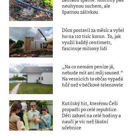
zahradu špatně. Rostliny pak
neuhynou suchem, ale
špatnou zálivkou
Dům postavil za měsíc a vyšel
ho na 110 tisíc korun. To, jak
využil každý centimetr,
fascinuje miliony lidí
„Na co nemám peníze já,
nebude mít ani můj soused.“
Na vesnicích to občas vypadá
hůř než v béčkové telenovele
Kutilský hit, kterému Češi
propadli po celé republice.
Děti zabaví na celé hodiny a
naučí je víc než školní
učebnice