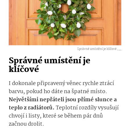
Správné umístění je klíčové ,
...
Správné umístění je
klíčové
I dokonale připravený věnec rychle ztrácí
barvu, pokud ho dáte na špatné místo.
Největšími nepřáteli jsou přímé slunce a
teplo z radiátorů.
Teplotní rozdíly vysušují
chvojí i listy, které se během pár dnů
začnou drolit.