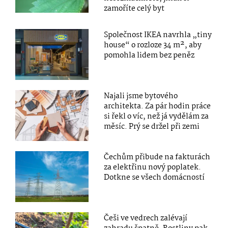
zamoříte celý byt
Společnost IKEA navrhla „tiny
house“ o rozloze 34 m², aby
pomohla lidem bez peněz
Najali jsme bytového
architekta. Za pár hodin práce
si řekl o víc, než já vydělám za
měsíc. Prý se držel při zemi
Čechům přibude na fakturách
za elektřinu nový poplatek.
Dotkne se všech domácností
Češi ve vedrech zalévají