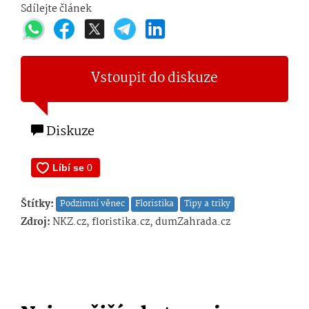
Sdílejte článek
Vstoupit do diskuze
Diskuze
Štítky:
Podzimní věnec
Floristika
Tipy a triky
Zdroj:
NKZ.cz, floristika.cz, dumZahrada.cz