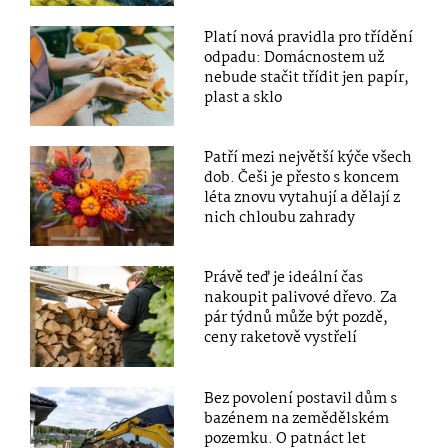
Platí nová pravidla pro třídění
odpadu: Domácnostem už
nebude stačit třídit jen papír,
plast a sklo
Patří mezi největší kýče všech
dob. Češi je přesto s koncem
léta znovu vytahují a dělají z
nich chloubu zahrady
Právě teď je ideální čas
nakoupit palivové dřevo. Za
pár týdnů může být pozdě,
ceny raketově vystřelí
Bez povolení postavil dům s
bazénem na zemědělském
pozemku. O patnáct let