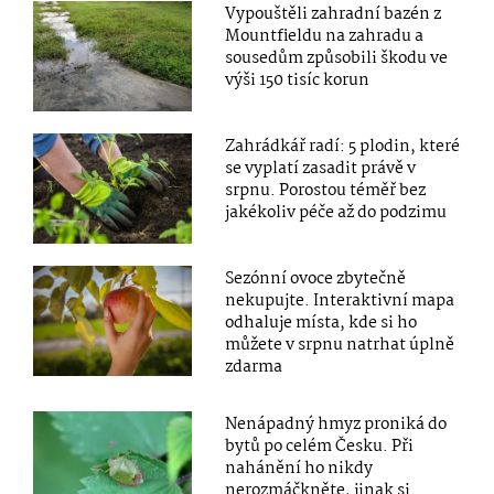
Vypouštěli zahradní bazén z
Mountfieldu na zahradu a
sousedům způsobili škodu ve
výši 150 tisíc korun
Zahrádkář radí: 5 plodin, které
se vyplatí zasadit právě v
srpnu. Porostou téměř bez
jakékoliv péče až do podzimu
Sezónní ovoce zbytečně
nekupujte. Interaktivní mapa
odhaluje místa, kde si ho
můžete v srpnu natrhat úplně
zdarma
Nenápadný hmyz proniká do
bytů po celém Česku. Při
nahánění ho nikdy
nerozmáčkněte, jinak si