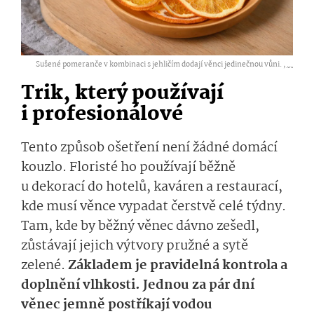
Sušené pomeranče v kombinaci s jehličím dodají věnci jedinečnou vůni. ,
...
Trik, který používají
i profesionálové
Tento způsob ošetření není žádné domácí
kouzlo. Floristé ho používají běžně
u dekorací do hotelů, kaváren a restaurací,
kde musí věnce vypadat čerstvě celé týdny.
Tam, kde by běžný věnec dávno zešedl,
zůstávají jejich výtvory pružné a sytě
zelené.
Základem je pravidelná kontrola a
doplnění vlhkosti. Jednou za pár dní
věnec jemně postříkají vodou