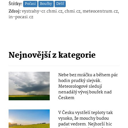
Štítky:
Počasí
Bouřky
Déšť
Zdroj:
vystrahy-cr.chmi.cz, chmi.cz, meteocentrum.cz,
in-pocasi.cz
Nejnovější z kategorie
Nebe bez mráčku a během pár
hodin prudký slejvák.
Meteorologové sledují
nenadálý vývoj bouřek nad
Českem
V Česku vystřelí teploty tak
vysoko, že mouchy budou
padat vedrem. Nejhorší hic