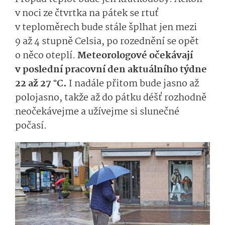
v noci ze čtvrtka na pátek se rtuť
v teploměrech bude stále šplhat jen mezi
9 až 4 stupně Celsia, po rozednění se opět
o něco oteplí.
Meteorologové očekávají
v poslední pracovní den aktuálního týdne
22 až 27 °C.
I nadále přitom bude jasno až
polojasno, takže až do pátku déšť rozhodně
neočekávejme a užívejme si slunečné
počasí.