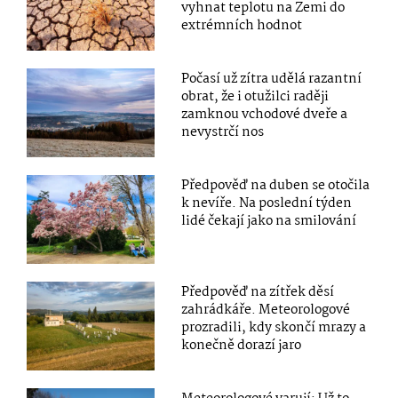
vyhnat teplotu na Zemi do
extrémních hodnot
Počasí už zítra udělá razantní
obrat, že i otužilci raději
zamknou vchodové dveře a
nevystrčí nos
Předpověď na duben se otočila
k nevíře. Na poslední týden
lidé čekají jako na smilování
Předpověď na zítřek děsí
zahrádkáře. Meteorologové
prozradili, kdy skončí mrazy a
konečně dorazí jaro