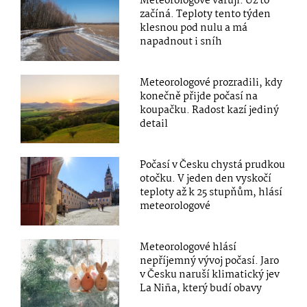
Meteorologové varují: Už to
začíná. Teploty tento týden
klesnou pod nulu a má
napadnout i sníh
Meteorologové prozradili, kdy
konečně přijde počasí na
koupačku. Radost kazí jediný
detail
Počasí v Česku chystá prudkou
otočku. V jeden den vyskočí
teploty až k 25 stupňům, hlásí
meteorologové
Meteorologové hlásí
nepříjemný vývoj počasí. Jaro
v Česku naruší klimatický jev
La Niña, který budí obavy