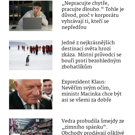
„Nepracujte chytře,
pracujte dlouho.“ Tohle je
důvod, proč v korporátu
vyhrávají ti, kteří se
nepředřou
Jedné z nejkrásnějších
destinací světa hrozí
zkáza. Místní průvodci se
bouří proti bezohledným
zbohatlíkům
Exprezident Klaus:
Nevěřím svým očím,
ministr Macinka chce být
asi se všemi za dobře
Vedra probudila šmejdy ze
„zimního spánku“.
Obchody prodávají ošklivé