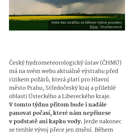
Nebe bez mráčku se během týdne promění
Foto
: Shutterstock
Český hydrometeorologický ústav (ČHMÚ)
má na svém webu aktuálně výstrahu před
rizikem požárů, která platí pro Hlavní
město Prahu, Středočeský kraj a přilehlé
oblasti Ústeckého a Libereckého kraje.
V tomto týdnu přitom bude i nadále
panovat počasí, které nám nepřinese
v podstatě ani kapku vody.
Jenže nakonec
se tenhle vývoj přece jen změní. Během