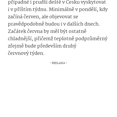
případné i prudší deště v Česku vyskytovat
i v příštím týdnu. Minimálně v pondělí, kdy
začíná červen, ale objevovat se
pravědpodobně budou i v dalších dnech.
Začátek června by měl být ostatně
chladnější, přičemž teplotně podprůměrný
zřejmě bude především druhý
červnový týden.