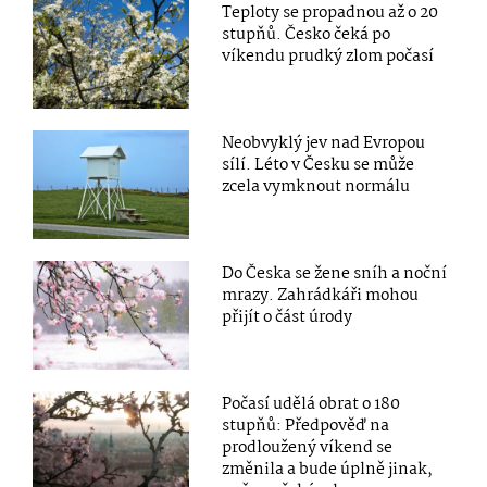
Teploty se propadnou až o 20
stupňů. Česko čeká po
víkendu prudký zlom počasí
Neobvyklý jev nad Evropou
sílí. Léto v Česku se může
zcela vymknout normálu
Do Česka se žene sníh a noční
mrazy. Zahrádkáři mohou
přijít o část úrody
Počasí udělá obrat o 180
stupňů: Předpověď na
prodloužený víkend se
změnila a bude úplně jinak,