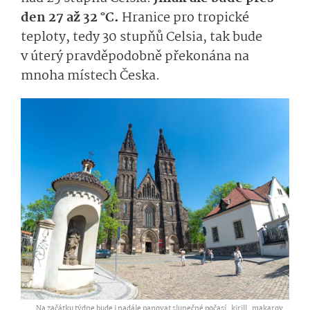
den 27 až 32 °C.
Hranice pro tropické
teploty, tedy 30 stupňů Celsia, tak bude
v úterý pravděpodobně překonána na
mnoha místech Česka.
Na začátku týdne bude i nadále panovat slunečné počasí ,
kirill_makarov...