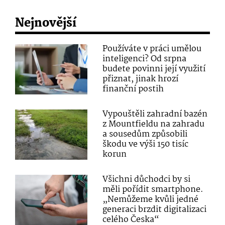
Nejnovější
Používáte v práci umělou
inteligenci? Od srpna
budete povinni její využití
přiznat, jinak hrozí
finanční postih
Vypouštěli zahradní bazén
z Mountfieldu na zahradu
a sousedům způsobili
škodu ve výši 150 tisíc
korun
Všichni důchodci by si
měli pořídit smartphone.
„Nemůžeme kvůli jedné
generaci brzdit digitalizaci
celého Česka“