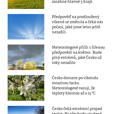
zasáhne hlavně 5 krajů
Předpověď na prodloužený
víkend se změnila a čeká nás
počasí, jaké jsme letos ještě
nezažili
Meteorologové přišli s šílenou
předpovědí na květen. Bude
plný extrémů, jaké Česko už
roky nezažilo
Česko dostane po víkendu
mrazivou facku.
Meteorologové varují, že
teploty klesnou až o 15 °C
Česko čeká extrémní propad
teplot: Po přechodu studené