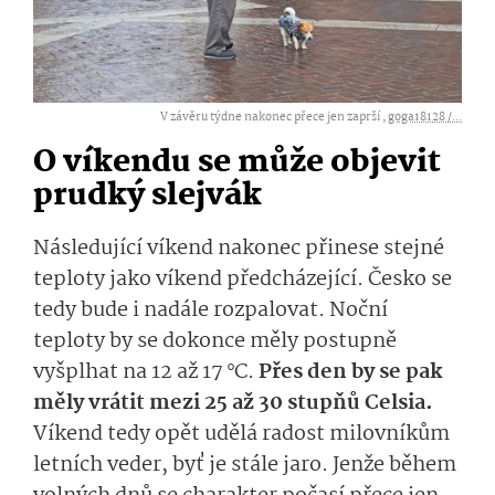
V závěru týdne nakonec přece jen zaprší ,
goga18128 /...
O víkendu se může objevit
prudký slejvák
Následující víkend nakonec přinese stejné
teploty jako víkend předcházející. Česko se
tedy bude i nadále rozpalovat. Noční
teploty by se dokonce měly postupně
vyšplhat na 12 až 17 °C.
Přes den by se pak
měly vrátit mezi 25 až 30 stupňů Celsia.
Víkend tedy opět udělá radost milovníkům
letních veder, byť je stále jaro. Jenže během