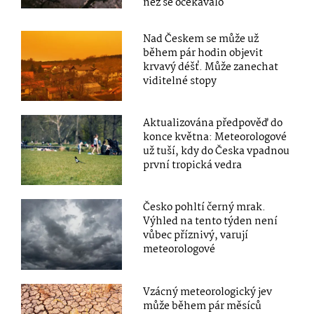
než se očekávalo
Nad Českem se může už
během pár hodin objevit
krvavý déšť. Může zanechat
viditelné stopy
Aktualizována předpověď do
konce května: Meteorologové
už tuší, kdy do Česka vpadnou
první tropická vedra
Česko pohltí černý mrak.
Výhled na tento týden není
vůbec příznivý, varují
meteorologové
Vzácný meteorologický jev
může během pár měsíců