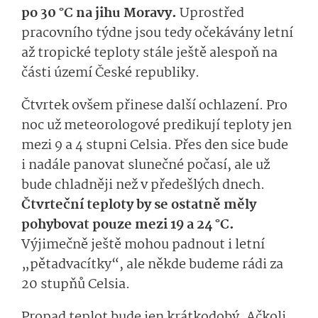
po 30 °C na jihu Moravy.
Uprostřed
pracovního týdne jsou tedy očekávány letní
až tropické teploty stále ještě alespoň na
části území České republiky.
Čtvrtek ovšem přinese další ochlazení. Pro
noc už meteorologové predikují teploty jen
mezi 9 a 4 stupni Celsia. Přes den sice bude
i nadále panovat slunečné počasí, ale už
bude chladněji než v předešlých dnech.
Čtvrteční teploty by se ostatně měly
pohybovat pouze mezi 19 a 24 °C.
Výjimečně ještě mohou padnout i letní
„pětadvacítky“, ale někde budeme rádi za
20 stupňů Celsia.
Propad teplot bude jen krátkodobý. Ačkoli