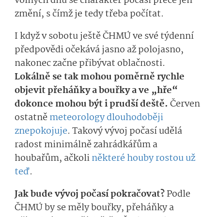
volných dnů se charakter počasí přece jen
změní, s čímž je tedy třeba počítat.
I když v sobotu ještě ČHMÚ ve své týdenní
předpovědi očekává jasno až polojasno,
nakonec začne přibývat oblačnosti.
Lokálně se tak mohou poměrně rychle
objevit přeháňky a bouřky a ve „hře“
dokonce mohou být i prudší deště.
Červen
ostatně
meteorology dlouhodoběji
znepokojuje
. Takový vývoj počasí udělá
radost minimálně zahrádkářům a
houbařům, ačkoli
některé houby rostou už
teď
.
Jak bude vývoj počasí pokračovat?
Podle
ČHMÚ by se měly bouřky, přeháňky a