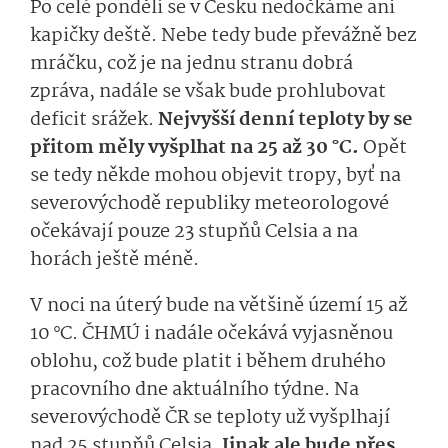
Po celé pondělí se v Česku nedočkáme ani
kapičky deště. Nebe tedy bude převážně bez
mráčku, což je na jednu stranu dobrá
zpráva, nadále se však bude prohlubovat
deficit srážek.
Nejvyšší denní teploty by se
přitom měly vyšplhat na 25 až 30 °C.
Opět
se tedy někde mohou objevit tropy, byť na
severovýchodě republiky meteorologové
očekávají pouze 23 stupňů Celsia a na
horách ještě méně.
V noci na úterý bude na většině území 15 až
10 °C. ČHMÚ i nadále očekává vyjasněnou
oblohu, což bude platit i během druhého
pracovního dne aktuálního týdne. Na
severovýchodě ČR se teploty už vyšplhají
nad 25 stupňů Celsia.
Jinak ale bude přes