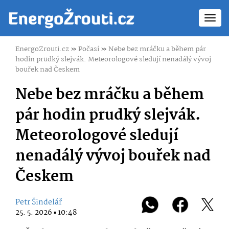
Toggl
navig
EnergoZrouti.cz
»
Počasí
»
Nebe bez mráčku a během pár
hodin prudký slejvák. Meteorologové sledují nenadálý vývoj
bouřek nad Českem
Nebe bez mráčku a během
pár hodin prudký slejvák.
Meteorologové sledují
nenadálý vývoj bouřek nad
Českem
Petr Šindelář
25. 5. 2026 ▪ 10:48