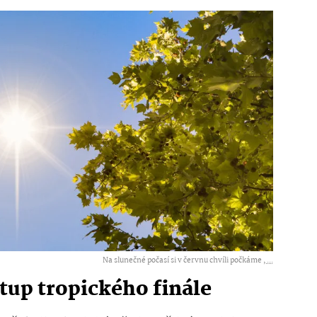
Na slunečné počasí si v červnu chvíli počkáme ,
...
tup tropického finále