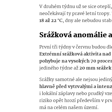
V druhém týdnu už se sice otepl
neočekávají ty pravé letní tropy.
18 až 22 °C
, dny ale nebudou stab
Srážková anomálie a
První tři týdny v červnu budou dl
Extrémní srážková aktivita na
pohybuje na vysokých 70 proc
jediného týdne až
20 mm srážek
Srážky samotné ale nejsou jed
hlavně před vytrvalými a intenz
i lokální záplavy nebo prudký vz
riziko opět hrozí především v pr
má na celém našem území.