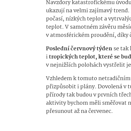
Navzdory katastrofickému úvod
ukazují na velmi zajímavý trend
počasí, nízkých teplot a vytrval
teplot. V samotném závěru měsíc
v atmosférickém proudění, díky 
Poslední červnový týden
se tak
i
tropických teplot, které se bu
v nejnižších polohách vystřelit j
Vzhledem k tomuto netradičnímu
přizpůsobit i plány. Dovolená v 
přírody tak budou v prvních třec
aktivity bychom měli směřovat n
přesunout až na červenec.