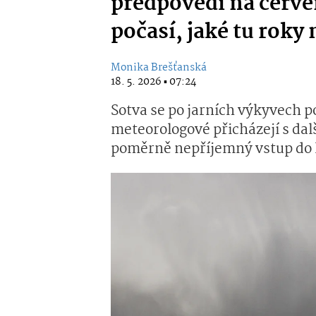
předpovědi na červ
počasí, jaké tu roky
Monika Brešťanská
18. 5. 2026 ▪ 07:24
Sotva se po jarních výkyvech po
meteorologové přicházejí s dal
poměrně nepříjemný vstup do 