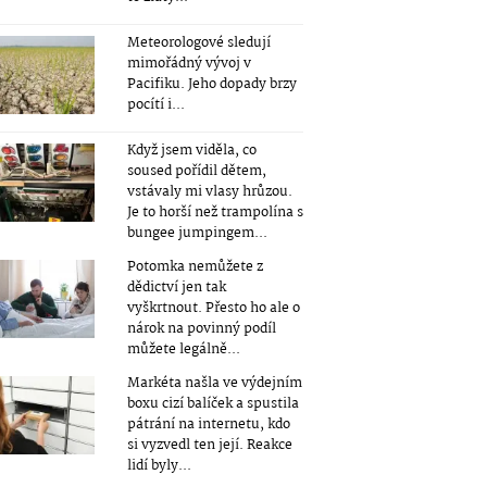
Meteorologové sledují
mimořádný vývoj v
Pacifiku. Jeho dopady brzy
pocítí i...
Když jsem viděla, co
soused pořídil dětem,
vstávaly mi vlasy hrůzou.
Je to horší než trampolína s
bungee jumpingem...
Potomka nemůžete z
dědictví jen tak
vyškrtnout. Přesto ho ale o
nárok na povinný podíl
můžete legálně...
Markéta našla ve výdejním
boxu cizí balíček a spustila
pátrání na internetu, kdo
si vyzvedl ten její. Reakce
lidí byly...