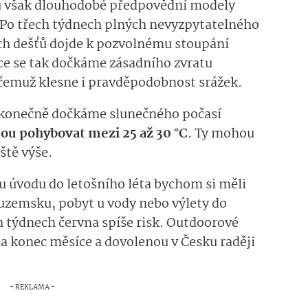
u však dlouhodobé předpovědní modely
. Po třech týdnech plných nevyzpytatelného
ých dešťů dojde k pozvolnému stoupání
e se tak dočkáme zásadního zvratu
čemuž klesne i pravděpodobnost srážek.
 konečně dočkáme slunečného počasí
dou pohybovat mezi 25 až 30 °C
. Ty mohou
eště výše.
 úvodu do letošního léta bychom si měli
tuzemsku, pobyt u vody nebo výlety do
h týdnech června spíše risk. Outdoorové
a konec měsíce a dovolenou v Česku raději