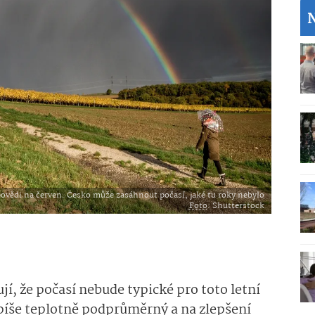
povědi na červen. Česko může zasáhnout počasí, jaké tu roky nebylo
Foto
: Shutterstock
í, že počasí nebude typické pro toto letní
píše teplotně podprůměrný a na zlepšení