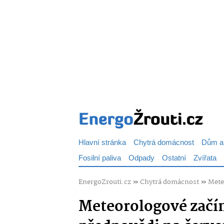
Hlavní stránka
Chytrá domácnost
Dům a
Fosilní paliva
Odpady
Ostatní
Zvířata
EnergoZrouti.cz
»
Chytrá domácnost
»
Mete
Meteorologové začín