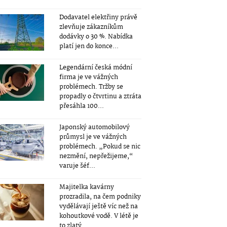
Dodavatel elektřiny právě
zlevňuje zákazníkům
dodávky o 30 %. Nabídka
platí jen do konce...
Legendární česká módní
firma je ve vážných
problémech. Tržby se
propadly o čtvrtinu a ztráta
přesáhla 100...
Japonský automobilový
průmysl je ve vážných
problémech. „Pokud se nic
nezmění, nepřežijeme,“
varuje šéf...
Majitelka kavárny
prozradila, na čem podniky
vydělávají ještě víc než na
kohoutkové vodě. V létě je
to zlatý...