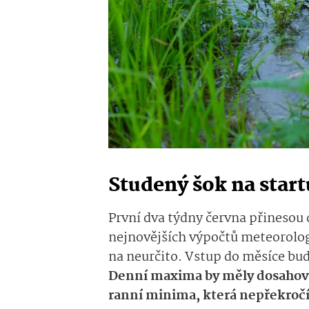
Studený šok na star
První dva týdny června přinesou
nejnovějších výpočtů meteorolog
na neurčito. Vstup do měsíce bu
Denní maxima by měly dosahova
ranní minima, která nepřekročí