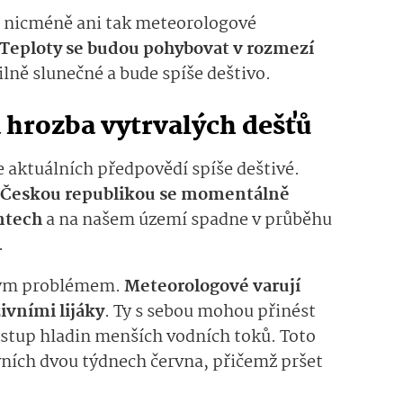
í, nicméně ani tak meteorologové
Teploty se budou pohybovat v rozmezí
ilně slunečné a bude spíše deštivo.
 hrozba vytrvalých dešťů
e aktuálních předpovědí spíše deštivé.
d Českou republikou se momentálně
entech
a na našem území spadne v průběhu
.
iným problémem.
Meteorologové varují
ivními lijáky
. Ty s sebou mohou přinést
estup hladin menších vodních toků. Toto
vních dvou týdnech června, přičemž pršet