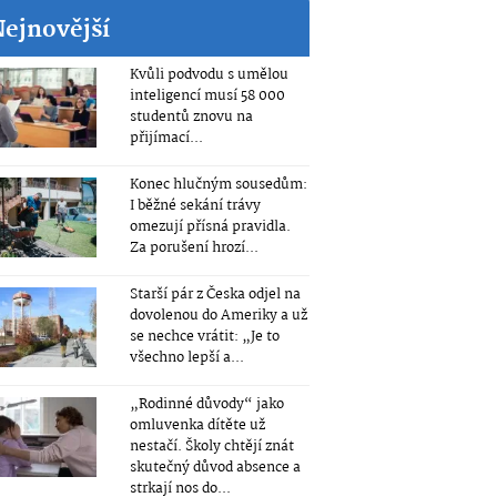
Nejnovější
Kvůli podvodu s umělou
inteligencí musí 58 000
studentů znovu na
přijímací...
Konec hlučným sousedům:
I běžné sekání trávy
omezují přísná pravidla.
Za porušení hrozí...
Starší pár z Česka odjel na
dovolenou do Ameriky a už
se nechce vrátit: „Je to
všechno lepší a...
„Rodinné důvody“ jako
omluvenka dítěte už
nestačí. Školy chtějí znát
skutečný důvod absence a
strkají nos do...