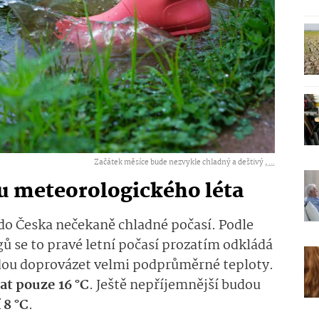
Začátek měsíce bude nezvykle chladný a deštivý ,
...
tu meteorologického léta
 do Česka nečekaně chladné počasí. Podle
ů se to pravé letní počasí prozatím odkládá
dou doprovázet velmi podprůměrné teploty.
t pouze 16 °C
. Ještě nepříjemnější budou
 8 °C
.