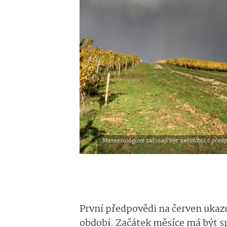
Meteorologové začínají být nervózní z před
První předpovědi na červen ukazuj
období. Začátek měsíce má být s