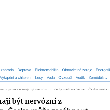
 zahrada
Doprava
Elektromobilita
Obnovitelné zdroje
Energeti
Vytápění a chlazení
Lesy
Voda
Ovzduší
Vodík
Zemědělství
orologové začínají být nervózní z předpovědi na červen. Česko může za
ají být nervózní z