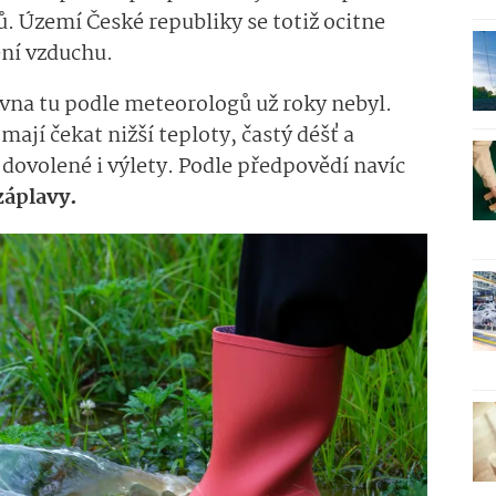
ů. Území České republiky se totiž ocitne
ění vzduchu.
rvna tu podle meteorologů už roky nebyl.
mají čekat nižší teploty, častý déšť a
 dovolené i výlety. Podle předpovědí navíc
 záplavy.