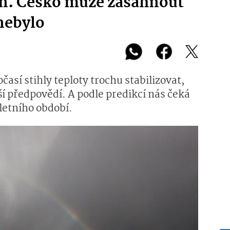
en. Česko může zasáhnout
 nebylo
časí stihly teploty trochu stabilizovat,
ší předpovědí. A podle predikcí nás čeká
letního období.