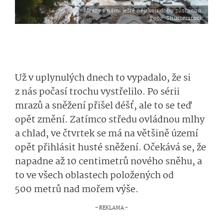
Mrazy s námi ještě nějakou dobu zůstanou.
Foto
: Shutterstock
Už v uplynulých dnech to vypadalo, že si
z nás počasí trochu vystřelilo. Po sérii
mrazů a sněžení přišel déšť, ale to se teď
opět změní. Zatímco středu ovládnou mlhy
a chlad, ve čtvrtek se má na většině území
opět přihlásit husté sněžení. Očekává se, že
napadne až 10 centimetrů nového sněhu, a
to ve všech oblastech položených od
500 metrů nad mořem výše.