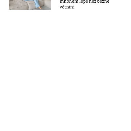
mnohem lépe než běžné
větrání