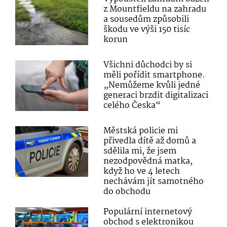
z Mountfieldu na zahradu
a sousedům způsobili
škodu ve výši 150 tisíc
korun
Všichni důchodci by si
měli pořídit smartphone.
„Nemůžeme kvůli jedné
generaci brzdit digitalizaci
celého Česka“
Městská policie mi
přivedla dítě až domů a
sdělila mi, že jsem
nezodpovědná matka,
když ho ve 4 letech
nechávám jít samotného
do obchodu
Populární internetový
obchod s elektronikou