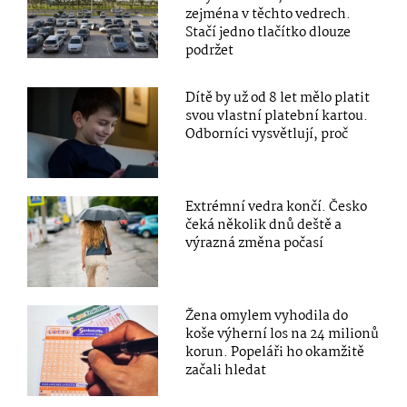
zejména v těchto vedrech.
Stačí jedno tlačítko dlouze
podržet
Dítě by už od 8 let mělo platit
svou vlastní platební kartou.
Odborníci vysvětlují, proč
Extrémní vedra končí. Česko
čeká několik dnů deště a
výrazná změna počasí
Žena omylem vyhodila do
koše výherní los na 24 milionů
korun. Popeláři ho okamžitě
začali hledat