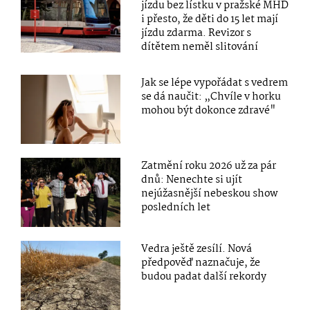
jízdu bez lístku v pražské MHD
i přesto, že děti do 15 let mají
jízdu zdarma. Revizor s
dítětem neměl slitování
Jak se lépe vypořádat s vedrem
se dá naučit: „Chvíle v horku
mohou být dokonce zdravé"
Zatmění roku 2026 už za pár
dnů: Nenechte si ujít
nejúžasnější nebeskou show
posledních let
Vedra ještě zesílí. Nová
předpověď naznačuje, že
budou padat další rekordy