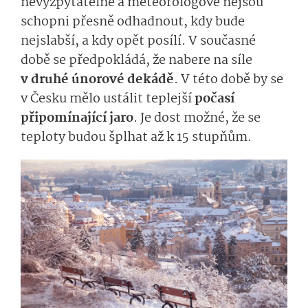
nevyzpytatelné a meteorologové nejsou
schopni přesně odhadnout, kdy bude
nejslabší, a kdy opět posílí. V současné
době se předpokládá, že nabere na síle
v druhé únorové dekádě
. V této době by se
v Česku mělo ustálit teplejší
počasí
připomínající jaro
. Je dost možné, že se
teploty budou šplhat až k 15 stupňům.