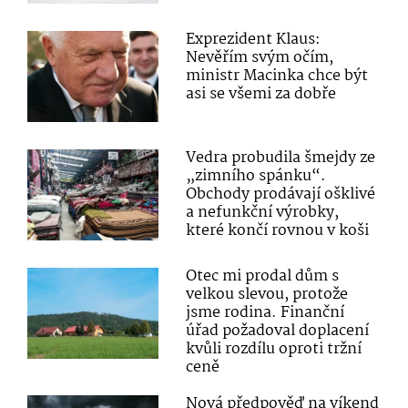
Exprezident Klaus:
Nevěřím svým očím,
ministr Macinka chce být
asi se všemi za dobře
Vedra probudila šmejdy ze
„zimního spánku“.
Obchody prodávají ošklivé
a nefunkční výrobky,
které končí rovnou v koši
Otec mi prodal dům s
velkou slevou, protože
jsme rodina. Finanční
úřad požadoval doplacení
kvůli rozdílu oproti tržní
ceně
Nová předpověď na víkend