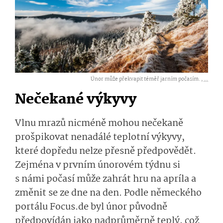
Únor může překvapit téměř jarním počasím. ,
...
Nečekané výkyvy
Vlnu mrazů nicméně mohou nečekaně
prošpikovat nenadálé teplotní výkyvy,
které dopředu nelze přesně předpovědět.
Zejména v prvním únorovém týdnu si
s námi počasí může zahrát hru na apríla a
změnit se ze dne na den. Podle německého
portálu Focus.de byl únor původně
předpovídán jako nadprůměrně teplý, což