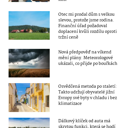
Otec mi prodal dům s velkou
slevou, protože jsme rodina.
Finanční úřad požadoval
doplacení kvůli rozdílu oproti
tržní ceně
Nová předpověď na víkend
mění plány. Meteorologové
ukázali, co přijde po bouřkách
Osvědčená metoda po staletí:
Takto udržují obyvatelé jižní
Evropy své byty v chladu i bez
klimatizace
Dálkový klíček od auta má
skrytou funkci, která se hodí