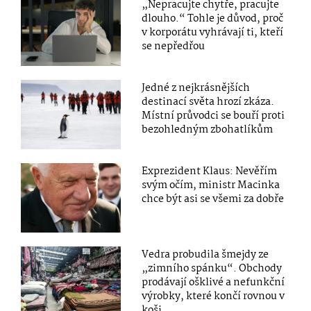
„Nepracujte chytře, pracujte
dlouho.“ Tohle je důvod, proč
v korporátu vyhrávají ti, kteří
se nepředřou
Jedné z nejkrásnějších
destinací světa hrozí zkáza.
Místní průvodci se bouří proti
bezohledným zbohatlíkům
Exprezident Klaus: Nevěřím
svým očím, ministr Macinka
chce být asi se všemi za dobře
Vedra probudila šmejdy ze
„zimního spánku“. Obchody
prodávají ošklivé a nefunkční
výrobky, které končí rovnou v
koši