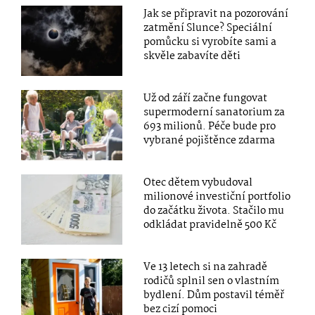
Jak se připravit na pozorování
zatmění Slunce? Speciální
pomůcku si vyrobíte sami a
skvěle zabavíte děti
Už od září začne fungovat
supermoderní sanatorium za
693 milionů. Péče bude pro
vybrané pojištěnce zdarma
Otec dětem vybudoval
milionové investiční portfolio
do začátku života. Stačilo mu
odkládat pravidelně 500 Kč
Ve 13 letech si na zahradě
rodičů splnil sen o vlastním
bydlení. Dům postavil téměř
bez cizí pomoci