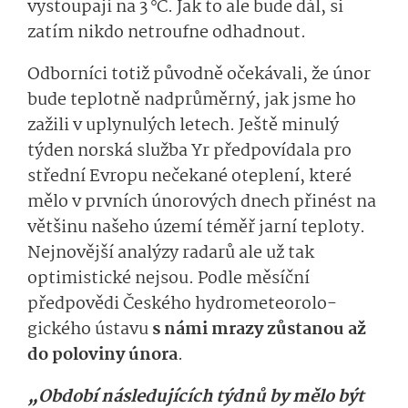
vystoupají na 3 °C. Jak to ale bude dál, si
zatím nikdo netroufne odhadnout.
Odborníci totiž původně očekávali, že únor
bude teplotně nadprůměrný, jak jsme ho
zažili v uplynulých letech. Ještě minulý
týden norská služba Yr předpovídala pro
střední Evropu nečekané oteplení, které
mělo v prvních únorových dnech přinést na
většinu našeho území téměř jarní teploty.
Nejnovější analýzy radarů ale už tak
optimistické nejsou. Podle měsíční
předpovědi Českého hydrometeorolo­
gického ústavu
s námi mrazy zůstanou až
do poloviny února
.
„Období následujících týdnů by mělo být