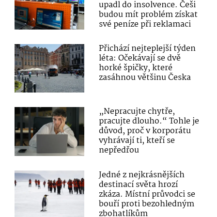
upadl do insolvence. Češi
budou mít problém získat
své peníze při reklamaci
Přichází nejteplejší týden
léta: Očekávají se dvě
horké špičky, které
zasáhnou většinu Česka
„Nepracujte chytře,
pracujte dlouho.“ Tohle je
důvod, proč v korporátu
vyhrávají ti, kteří se
nepředřou
Jedné z nejkrásnějších
destinací světa hrozí
zkáza. Místní průvodci se
bouří proti bezohledným
zbohatlíkům