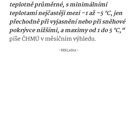
teplotně průměrné, s minimálními
teplotami nejčastěji mezi –1 až –5 °C, jen
přechodně při vyjasnění nebo při sněhové
pokrývce nižšími, a maximy od 1 do 5 °C,“
píše ČHMÚ v měsíčním výhledu.