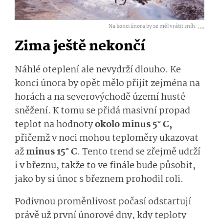
Na konci února by se měl vrátit sníh. ,
...
Zima ještě nekončí
Náhlé oteplení ale nevydrží dlouho. Ke
konci února by opět mělo přijít zejména na
horách a na severovýchodě území husté
sněžení. K tomu se přidá masivní propad
teplot na hodnoty
okolo minus 5° C,
přičemž v noci mohou teploměry ukazovat
až
minus 15° C
. Tento trend se zřejmě udrží
i v březnu, takže to ve finále bude působit,
jako by si únor s březnem prohodil roli.
Podivnou proměnlivost počasí odstartují
právě už první únorové dny, kdy teploty