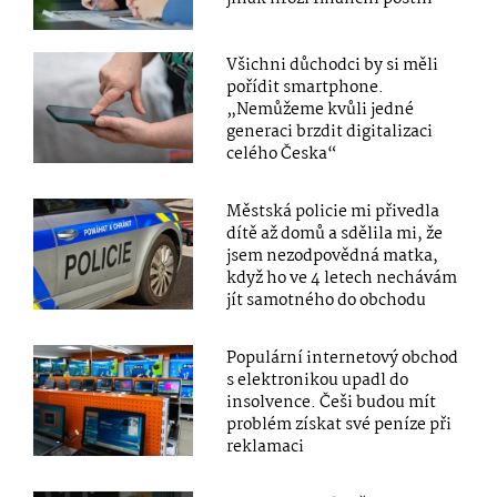
Všichni důchodci by si měli
pořídit smartphone.
„Nemůžeme kvůli jedné
generaci brzdit digitalizaci
celého Česka“
Městská policie mi přivedla
dítě až domů a sdělila mi, že
jsem nezodpovědná matka,
když ho ve 4 letech nechávám
jít samotného do obchodu
Populární internetový obchod
s elektronikou upadl do
insolvence. Češi budou mít
problém získat své peníze při
reklamaci