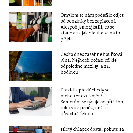
Omylem se nám podařilo odjet
od benzinky bez zaplacení.
Alespoň jsme zjistili, co se
stane a za jak dlouho se na to
přijde
Česko dnes zasáhne bouřková
vlna. Nejhorší počasí přijde
odpoledne mezi 15. a 22.
hodinou
Pravidla pro důchody se
mohou znovu změnit.
Seniorům se rýsuje od příštího
roku více peněz, než se
původně čekalo
11letý chlapec dostal pokutu za