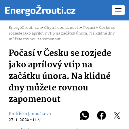
Toggl
navig
EnergoZrouti.cz
»
Chytrá domácnost
»
Počasí v Česku se
rozjede jako aprílový vtip na začátku února. Na klidné dny
můžete rovnou zapomenout
Počasí v Česku se rozjede
jako aprílový vtip na
začátku února. Na klidné
dny můžete rovnou
zapomenout
Jindřiška Janoušková
27. 1. 2026 ▪ 11:41