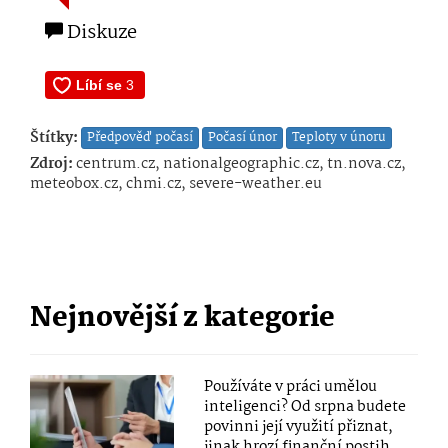
Diskuze
Štítky:
Předpověď počasí
Počasí únor
Teploty v únoru
Zdroj:
centrum.cz, nationalgeographic.cz, tn.nova.cz,
meteobox.cz, chmi.cz, severe-weather.eu
Nejnovější z kategorie
Používáte v práci umělou
inteligenci? Od srpna budete
povinni její využití přiznat,
jinak hrozí finanční postih