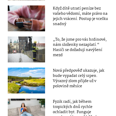
Když dítě utratí peníze bez
vašeho vědomí, máte právo na
jejich vrácení. Postup je vcelku
snadný
„To, že jsme pro vás hrdinové,
nám složenky nezaplatí.“
Hasiči se dožadují navýšení
mezd
Nová předpověď ukazuje, jak
bude vypadat celý srpen.
Výrazný zlom přijde už v
polovině měsíce
Fyzik radí, jak během
tropických dnů rychle
ochladit byt. Funguje