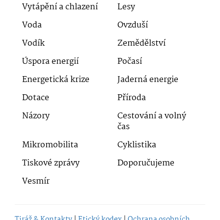
Vytápění a chlazení
Lesy
Voda
Ovzduší
Vodík
Zemědělství
Úspora energií
Počasí
Energetická krize
Jaderná energie
Dotace
Příroda
Názory
Cestování a volný
čas
Mikromobilita
Cyklistika
Tiskové zprávy
Doporučujeme
Vesmír
Tiráž & Kontakty
|
Etický kodex
|
Ochrana osobních