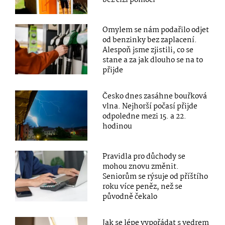
bez cizí pomoci
Omylem se nám podařilo odjet
od benzinky bez zaplacení.
Alespoň jsme zjistili, co se
stane a za jak dlouho se na to
přijde
Česko dnes zasáhne bouřková
vlna. Nejhorší počasí přijde
odpoledne mezi 15. a 22.
hodinou
Pravidla pro důchody se
mohou znovu změnit.
Seniorům se rýsuje od příštího
roku více peněz, než se
původně čekalo
Jak se lépe vypořádat s vedrem