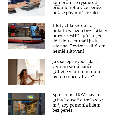
Seniorům se rýsuje od
příštího roku více peněz,
než se původně čekalo
11letý chlapec dostal
pokutu za jízdu bez lístku v
pražské MHD i přesto, že
děti do 15 let mají jízdu
zdarma. Revizor s dítětem
neměl slitování
Jak se lépe vypořádat s
vedrem se dá naučit:
„Chvíle v horku mohou
být dokonce zdravé"
Společnost IKEA navrhla
„tiny house“ o rozloze 34
m², aby pomohla lidem
bez peněz