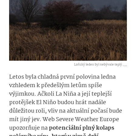
Loňský leden byl nebývale teplý ,
...
Letos byla chladná první polovina ledna
vzhledem k předešlým letům spíše
výjimkou. Ačkoli La Niña a její teplejší
protějšek El Niňo budou hrát nadále
důležitou roli, vliv na aktuální počasí bude
mít jiný jev. Web Severe Weather Europe
upozorňuje na
potenciální plný kolaps