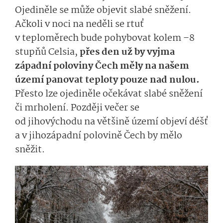
Ojediněle se může objevit slabé sněžení.
Ačkoli v noci na neděli se rtuť
v teploměrech bude pohybovat kolem –8
stupňů Celsia,
přes den už by vyjma
západní poloviny Čech měly na našem
území panovat teploty pouze nad nulou.
Přesto lze ojediněle očekávat slabé sněžení
či mrholení. Později večer se
od jihovýchodu na většině území objeví déšť
a v jihozápadní polovině Čech by mělo
sněžit.