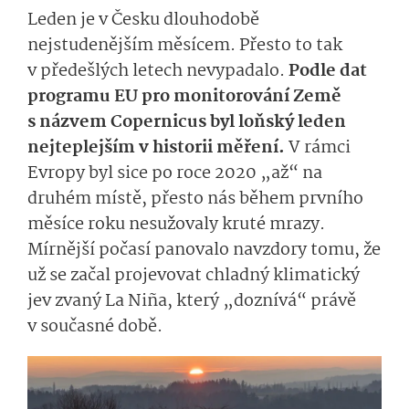
Leden je v Česku dlouhodobě
nejstudenějším měsícem. Přesto to tak
v předešlých letech nevypadalo.
Podle dat
programu EU pro monitorování Země
s názvem Copernicus byl loňský leden
nejteplejším v historii měření.
V rámci
Evropy byl sice po roce 2020 „až“ na
druhém místě, přesto nás během prvního
měsíce roku nesužovaly kruté mrazy.
Mírnější počasí panovalo navzdory tomu, že
už se začal projevovat chladný klimatický
jev zvaný La Niña, který „doznívá“ právě
v současné době.