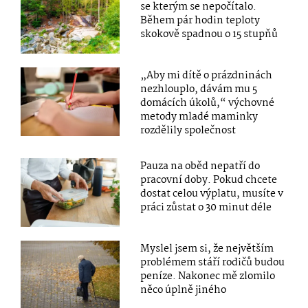
se kterým se nepočítalo.
Během pár hodin teploty
skokově spadnou o 15 stupňů
„Aby mi dítě o prázdninách
nezhlouplo, dávám mu 5
domácích úkolů,“ výchovné
metody mladé maminky
rozdělily společnost
Pauza na oběd nepatří do
pracovní doby. Pokud chcete
dostat celou výplatu, musíte v
práci zůstat o 30 minut déle
Myslel jsem si, že největším
problémem stáří rodičů budou
peníze. Nakonec mě zlomilo
něco úplně jiného