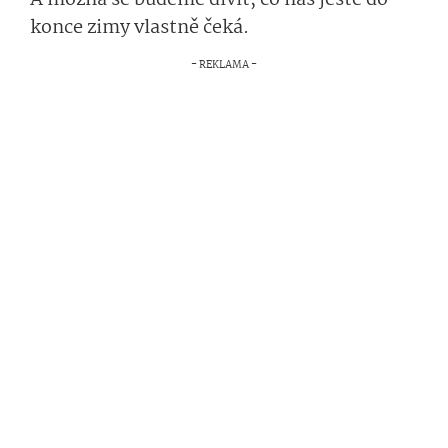
A možná se budeme divit, co nás ještě do
konce zimy vlastně čeká.