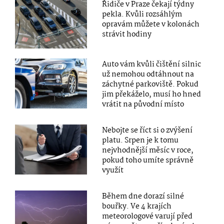
Řidiče v Praze čekají týdny
pekla. Kvůli rozsáhlým
opravám můžete v kolonách
strávit hodiny
Auto vám kvůli čištění silnic
už nemohou odtáhnout na
záchytné parkoviště. Pokud
jim překáželo, musí ho hned
vrátit na původní místo
Nebojte se říct si o zvýšení
platu. Srpen je k tomu
nejvhodnější měsíc v roce,
pokud toho umíte správně
využít
Během dne dorazí silné
bouřky. Ve 4 krajích
meteorologové varují před