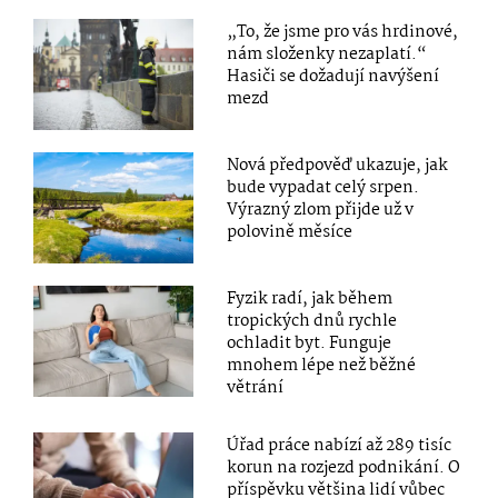
„To, že jsme pro vás hrdinové,
nám složenky nezaplatí.“
Hasiči se dožadují navýšení
mezd
Nová předpověď ukazuje, jak
bude vypadat celý srpen.
Výrazný zlom přijde už v
polovině měsíce
Fyzik radí, jak během
tropických dnů rychle
ochladit byt. Funguje
mnohem lépe než běžné
větrání
Úřad práce nabízí až 289 tisíc
korun na rozjezd podnikání. O
příspěvku většina lidí vůbec