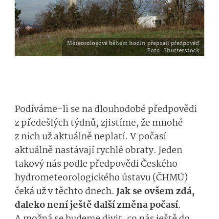
Meteorologové během hodin přepsali předpověď
Foto
: Shutterstock
Podíváme-li se na dlouhodobé předpovědi
z předešlých týdnů, zjistíme, že mnohé
z nich už aktuálně neplatí. V počasí
aktuálně nastávají rychlé obraty. Jeden
takový nás podle předpovědi Českého
hydrometeorolo­gického ústavu (ČHMÚ)
čeká už v těchto dnech.
Jak se ovšem zdá,
daleko není ještě další změna počasí
.