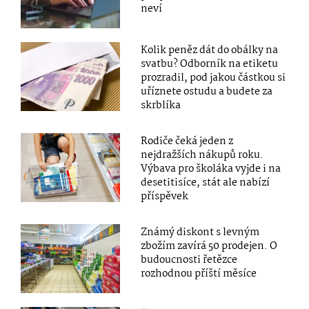
neví
Kolik peněz dát do obálky na
svatbu? Odborník na etiketu
prozradil, pod jakou částkou si
uříznete ostudu a budete za
skrblíka
Rodiče čeká jeden z
nejdražších nákupů roku.
Výbava pro školáka vyjde i na
desetitisíce, stát ale nabízí
příspěvek
Známý diskont s levným
zbožím zavírá 50 prodejen. O
budoucnosti řetězce
rozhodnou příští měsíce