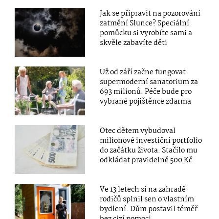
Jak se připravit na pozorování
zatmění Slunce? Speciální
pomůcku si vyrobíte sami a
skvěle zabavíte děti
Už od září začne fungovat
supermoderní sanatorium za
693 milionů. Péče bude pro
vybrané pojištěnce zdarma
Otec dětem vybudoval
milionové investiční portfolio
do začátku života. Stačilo mu
odkládat pravidelně 500 Kč
Ve 13 letech si na zahradě
rodičů splnil sen o vlastním
bydlení. Dům postavil téměř