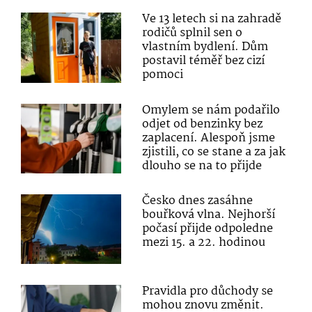
Ve 13 letech si na zahradě
rodičů splnil sen o
vlastním bydlení. Dům
postavil téměř bez cizí
pomoci
Omylem se nám podařilo
odjet od benzinky bez
zaplacení. Alespoň jsme
zjistili, co se stane a za jak
dlouho se na to přijde
Česko dnes zasáhne
bouřková vlna. Nejhorší
počasí přijde odpoledne
mezi 15. a 22. hodinou
Pravidla pro důchody se
mohou znovu změnit.