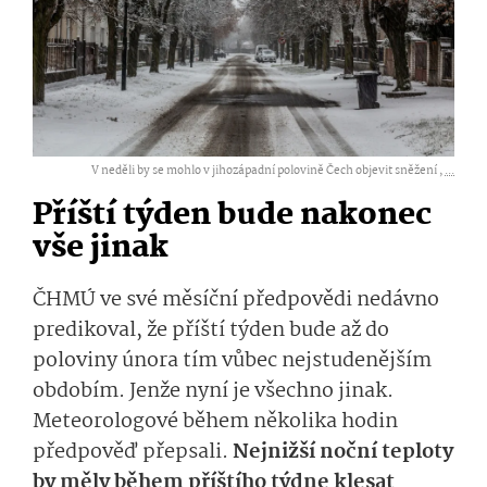
V neděli by se mohlo v jihozápadní polovině Čech objevit sněžení ,
...
Příští týden bude nakonec
vše jinak
ČHMÚ ve své měsíční předpovědi nedávno
predikoval, že příští týden bude až do
poloviny února tím vůbec nejstudenějším
obdobím. Jenže nyní je všechno jinak.
Meteorologové během několika hodin
předpověď přepsali.
Nejnižší noční teploty
by měly během příštího týdne klesat