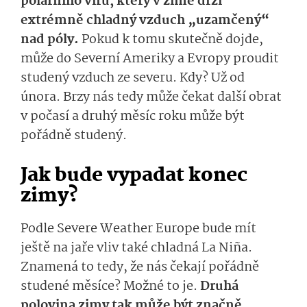
polárního víru, který v zimě drží
extrémně chladný vzduch „uzamčený“
nad póly.
Pokud k tomu skutečně dojde,
může do Severní Ameriky a Evropy proudit
studený vzduch ze severu. Kdy? Už od
února. Brzy nás tedy může čekat další obrat
v počasí a druhý měsíc roku může být
pořádně studený.
Jak bude vypadat konec
zimy?
Podle Severe Weather Europe bude mít
ještě na jaře vliv také chladná La Niña.
Znamená to tedy, že nás čekají pořádně
studené měsíce? Možné to je.
Druhá
polovina zimy tak může být značně