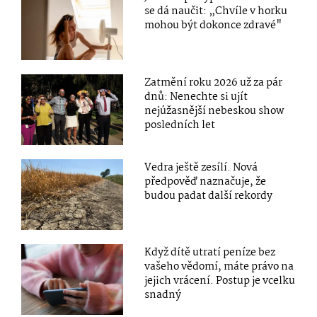
se dá naučit: „Chvíle v horku
mohou být dokonce zdravé"
Zatmění roku 2026 už za pár
dnů: Nenechte si ujít
nejúžasnější nebeskou show
posledních let
Vedra ještě zesílí. Nová
předpověď naznačuje, že
budou padat další rekordy
Když dítě utratí peníze bez
vašeho vědomí, máte právo na
jejich vrácení. Postup je vcelku
snadný