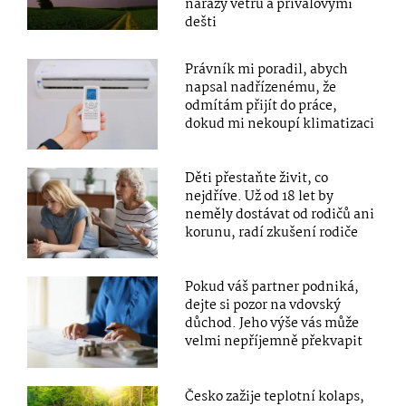
nárazy větru a přívalovými
dešti
Právník mi poradil, abych
napsal nadřízenému, že
odmítám přijít do práce,
dokud mi nekoupí klimatizaci
Děti přestaňte živit, co
nejdříve. Už od 18 let by
neměly dostávat od rodičů ani
korunu, radí zkušení rodiče
Pokud váš partner podniká,
dejte si pozor na vdovský
důchod. Jeho výše vás může
velmi nepříjemně překvapit
Česko zažije teplotní kolaps,