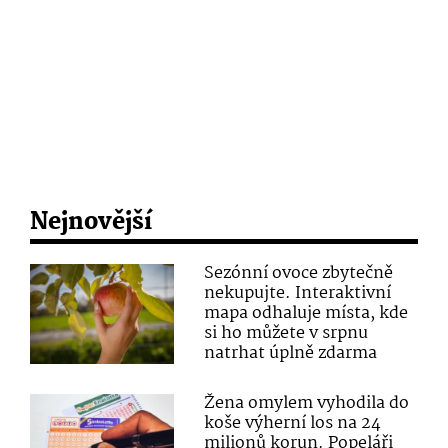
Nejnovější
Sezónní ovoce zbytečně
nekupujte. Interaktivní
mapa odhaluje místa, kde
si ho můžete v srpnu
natrhat úplně zdarma
Žena omylem vyhodila do
koše výherní los na 24
milionů korun. Popeláři