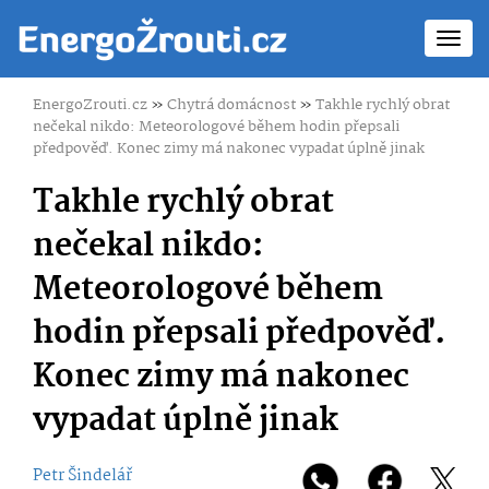
Toggl
navig
EnergoZrouti.cz
»
Chytrá domácnost
»
Takhle rychlý obrat
nečekal nikdo: Meteorologové během hodin přepsali
předpověď. Konec zimy má nakonec vypadat úplně jinak
Takhle rychlý obrat
nečekal nikdo:
Meteorologové během
hodin přepsali předpověď.
Konec zimy má nakonec
vypadat úplně jinak
Petr Šindelář