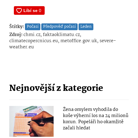
Štítky:
Počasí
Předpověď počasí
Leden
Zdroj:
chmi.cz, faktaoklimatu.cz,
climatecopercnicus.eu, metoffice.gov.uk, severe-
weather.eu
Nejnovější z kategorie
Žena omylem vyhodila do
koše výherní los na 24 milionů
korun. Popeláři ho okamžitě
začali hledat