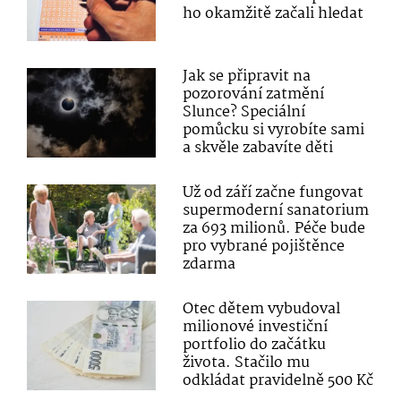
ho okamžitě začali hledat
Jak se připravit na
pozorování zatmění
Slunce? Speciální
pomůcku si vyrobíte sami
a skvěle zabavíte děti
Už od září začne fungovat
supermoderní sanatorium
za 693 milionů. Péče bude
pro vybrané pojištěnce
zdarma
Otec dětem vybudoval
milionové investiční
portfolio do začátku
života. Stačilo mu
odkládat pravidelně 500 Kč