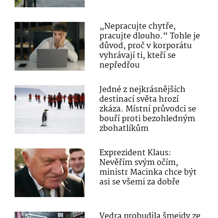
„Nepracujte chytře,
pracujte dlouho.“ Tohle je
důvod, proč v korporátu
vyhrávají ti, kteří se
nepředřou
Jedné z nejkrásnějších
destinací světa hrozí
zkáza. Místní průvodci se
bouří proti bezohledným
zbohatlíkům
Exprezident Klaus:
Nevěřím svým očím,
ministr Macinka chce být
asi se všemi za dobře
Vedra probudila šmejdy ze