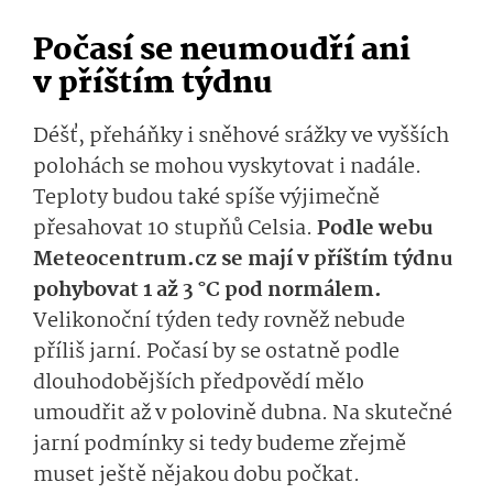
Počasí se neumoudří ani
v příštím týdnu
Déšť, přeháňky i sněhové srážky ve vyšších
polohách se mohou vyskytovat i nadále.
Teploty budou také spíše výjimečně
přesahovat 10 stupňů Celsia.
Podle webu
Meteocentrum.cz se mají v příštím týdnu
pohybovat 1 až 3 °C pod normálem.
Velikonoční týden tedy rovněž nebude
příliš jarní. Počasí by se ostatně podle
dlouhodobějších předpovědí mělo
umoudřit až v polovině dubna. Na skutečné
jarní podmínky si tedy budeme zřejmě
muset ještě nějakou dobu počkat.