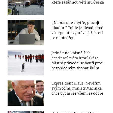
které zasáhnou většinu Česka
„Nepracujte chytře, pracujte
dlouho.“ Tohle je důvod, proč
v korporátu vyhrávají ti, kteří
se nepředřou
Jedné z nejkrásnějších
destinací světa hrozí zkáza.
Místní průvodci se bouří proti
bezohledným zbohatlíkům
Exprezident Klaus: Nevěřím
svým očím, ministr Macinka
chce být asi se všemi za dobře