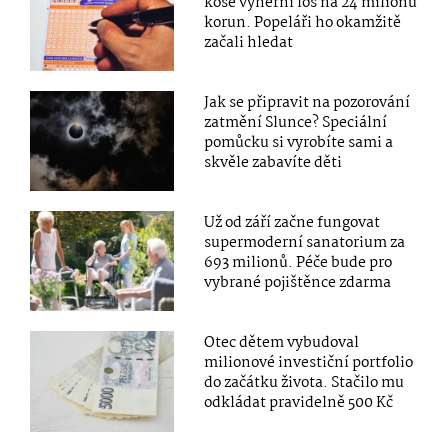
koše výherní los na 24 milionů
korun. Popeláři ho okamžitě
začali hledat
Jak se připravit na pozorování
zatmění Slunce? Speciální
pomůcku si vyrobíte sami a
skvěle zabavíte děti
Už od září začne fungovat
supermoderní sanatorium za
693 milionů. Péče bude pro
vybrané pojištěnce zdarma
Otec dětem vybudoval
milionové investiční portfolio
do začátku života. Stačilo mu
odkládat pravidelně 500 Kč