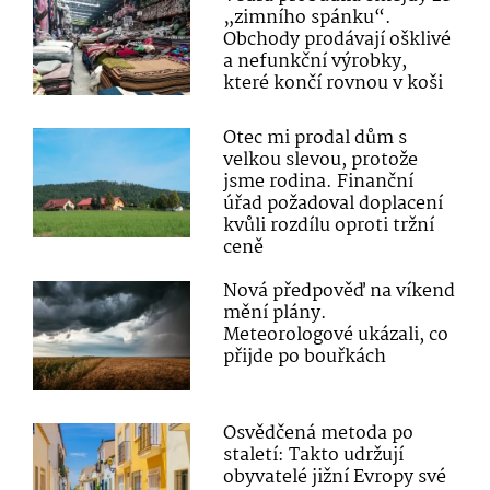
„zimního spánku“.
Obchody prodávají ošklivé
a nefunkční výrobky,
které končí rovnou v koši
Otec mi prodal dům s
velkou slevou, protože
jsme rodina. Finanční
úřad požadoval doplacení
kvůli rozdílu oproti tržní
ceně
Nová předpověď na víkend
mění plány.
Meteorologové ukázali, co
přijde po bouřkách
Osvědčená metoda po
staletí: Takto udržují
obyvatelé jižní Evropy své