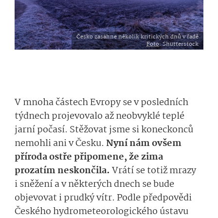
Česko zasáhne několik kritických dnů v řadě
Foto
: Shutterstock
V mnoha částech Evropy se v posledních
týdnech projevovalo až neobvyklé teplé
jarní počasí. Stěžovat jsme si koneckonců
nemohli ani v Česku.
Nyní nám ovšem
příroda ostře připomene, že zima
prozatím neskončila.
Vrátí se totiž mrazy
i sněžení a v některých dnech se bude
objevovat i prudký vítr. Podle předpovědi
Českého hydrometeorolo­gického ústavu