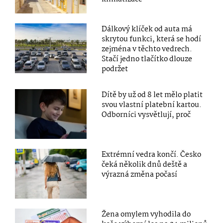
Dálkový klíček od auta má
skrytou funkci, která se hodí
zejména v těchto vedrech.
Stačí jedno tlačítko dlouze
podržet
Dítě by už od 8 let mělo platit
svou vlastní platební kartou.
Odborníci vysvětlují, proč
Extrémní vedra končí. Česko
čeká několik dnů deště a
výrazná změna počasí
Žena omylem vyhodila do