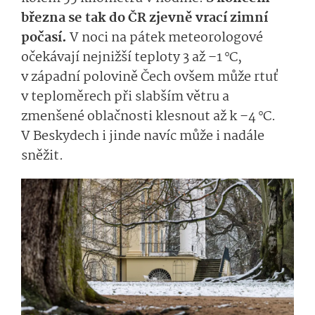
března se tak do ČR zjevně vrací zimní
počasí.
V noci na pátek meteorologové
očekávají nejnižší teploty 3 až –1 °C,
v západní polovině Čech ovšem může rtuť
v teploměrech při slabším větru a
zmenšené oblačnosti klesnout až k –4 °C.
V Beskydech i jinde navíc může i nadále
sněžit.