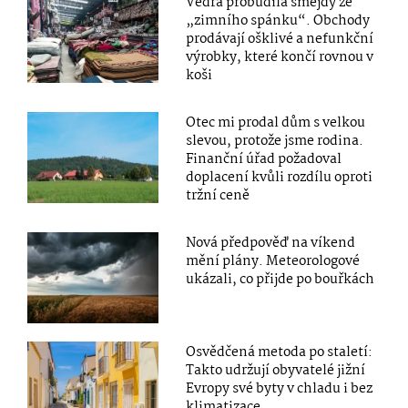
Vedra probudila šmejdy ze
„zimního spánku“. Obchody
prodávají ošklivé a nefunkční
výrobky, které končí rovnou v
koši
Otec mi prodal dům s velkou
slevou, protože jsme rodina.
Finanční úřad požadoval
doplacení kvůli rozdílu oproti
tržní ceně
Nová předpověď na víkend
mění plány. Meteorologové
ukázali, co přijde po bouřkách
Osvědčená metoda po staletí:
Takto udržují obyvatelé jižní
Evropy své byty v chladu i bez
klimatizace