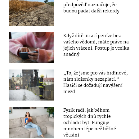
předpověď naznačuje, že
budou padat další rekordy
Když dítě utratí peníze bez
vašeho vědomí, máte právo na
jejich vrácení. Postup je vcelku
snadný
„To, že jsme pro vás hrdinové,
nám složenky nezaplatí.“
Hasiči se dožadují navýšení
mezd
Fyzik radí, jak během
tropických dnů rychle
ochladit byt. Funguje
mnohem lépe než běžné
větrání