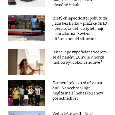
původně čekalo
11letý chlapec dostal pokutu za
jízdu bez lístku v pražské MHD
i přesto, že děti do 15 let mají
jízdu zdarma. Revizor s
dítětem neměl slitování
Jak se lépe vypořádat s vedrem
se dá naučit: „Chvíle v horku
mohou být dokonce zdravé"
Zatmění roku 2026 už za pár
dnů: Nenechte si ujít
nejúžasnější nebeskou show
posledních let
Vedra ještě zesílí. Nová