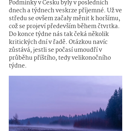
Podmínky v Česku byly v posledních
dnech a týdnech veskrze příjemné. Už ve
středu se ovšem začaly měnit k horšímu,
což se projeví především během čtvrtka.
Do konce týdne nás tak čeká několik
kritických dní v řadě. Otázkou navíc
zůstává, jestli se počasí umoudří v
průběhu příštího, tedy velikonočního
týdne.