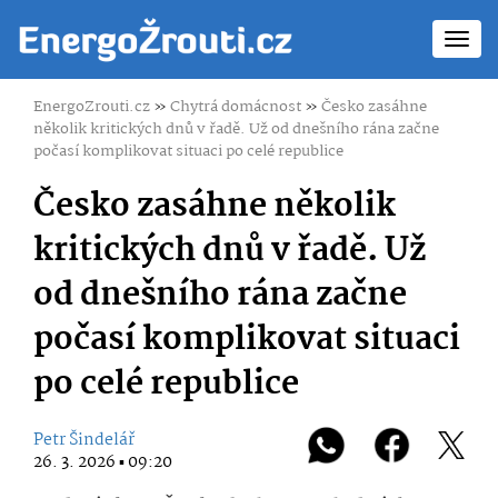
Toggl
navig
EnergoZrouti.cz
»
Chytrá domácnost
»
Česko zasáhne
několik kritických dnů v řadě. Už od dnešního rána začne
počasí komplikovat situaci po celé republice
Česko zasáhne několik
kritických dnů v řadě. Už
od dnešního rána začne
počasí komplikovat situaci
po celé republice
Petr Šindelář
26. 3. 2026 ▪ 09:20