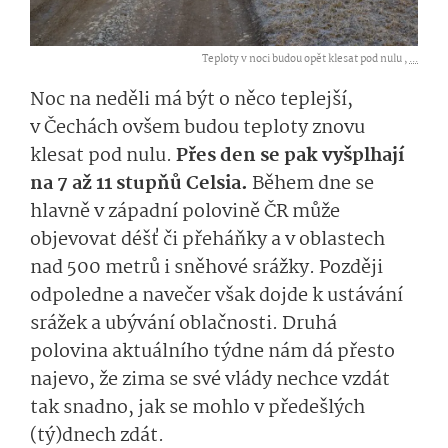
Teploty v noci budou opět klesat pod nulu ,
...
Noc na neděli má být o něco teplejší,
v Čechách ovšem budou teploty znovu
klesat pod nulu.
Přes den se pak vyšplhají
na 7 až 11 stupňů Celsia.
Během dne se
hlavně v západní polovině ČR může
objevovat déšť či přeháňky a v oblastech
nad 500 metrů i sněhové srážky. Později
odpoledne a navečer však dojde k ustávání
srážek a ubývání oblačnosti. Druhá
polovina aktuálního týdne nám dá přesto
najevo, že zima se své vlády nechce vzdát
tak snadno, jak se mohlo v předešlých
(tý)dnech zdát.