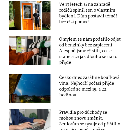
Ve 13 letech si na zahradě
rodičů splnil sen o vlastním
bydlení. Dům postavil téměř
bez cizí pomoci
Omylem se nám podařilo odjet
od benzinky bez zaplacení.
Alespoň jsme zjistili, co se
stane a za jak dlouho se na to
přijde
Česko dnes zasáhne bouřková
vlna. Nejhorší počasí přijde
odpoledne mezi 15. a 22.
hodinou
Pravidla pro důchody se
mohou znovu změnit.
Seniorům se rýsuje od příštího
roku více peněz, než se