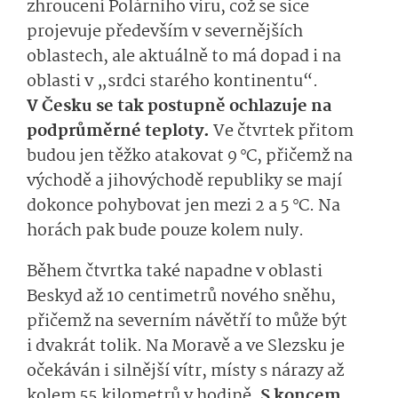
zhroucení Polárního víru, což se sice
projevuje především v severnějších
oblastech, ale aktuálně to má dopad i na
oblasti v „srdci starého kontinentu“.
V Česku se tak postupně ochlazuje na
podprůměrné teploty.
Ve čtvrtek přitom
budou jen těžko atakovat 9 °C, přičemž na
východě a jihovýchodě republiky se mají
dokonce pohybovat jen mezi 2 a 5 °C. Na
horách pak bude pouze kolem nuly.
Během čtvrtka také napadne v oblasti
Beskyd až 10 centimetrů nového sněhu,
přičemž na severním návětří to může být
i dvakrát tolik. Na Moravě a ve Slezsku je
očekáván i silnější vítr, místy s nárazy až
kolem 55 kilometrů v hodině.
S koncem