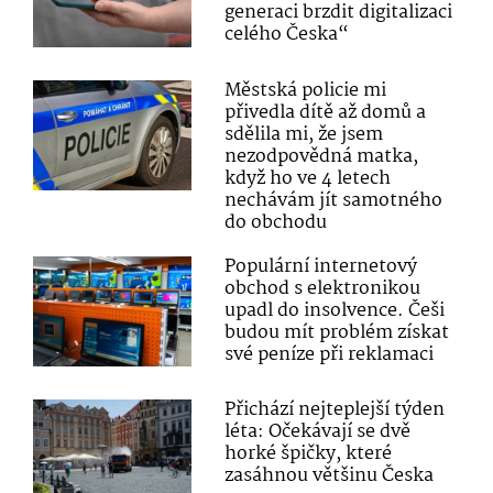
generaci brzdit digitalizaci
celého Česka“
Městská policie mi
přivedla dítě až domů a
sdělila mi, že jsem
nezodpovědná matka,
když ho ve 4 letech
nechávám jít samotného
do obchodu
Populární internetový
obchod s elektronikou
upadl do insolvence. Češi
budou mít problém získat
své peníze při reklamaci
Přichází nejteplejší týden
léta: Očekávají se dvě
horké špičky, které
zasáhnou většinu Česka