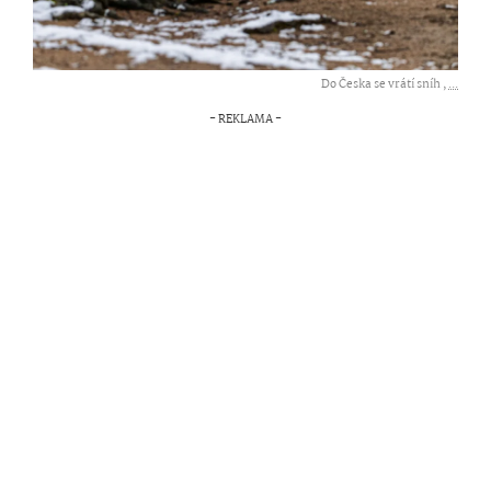
Do Česka se vrátí sníh ,
...