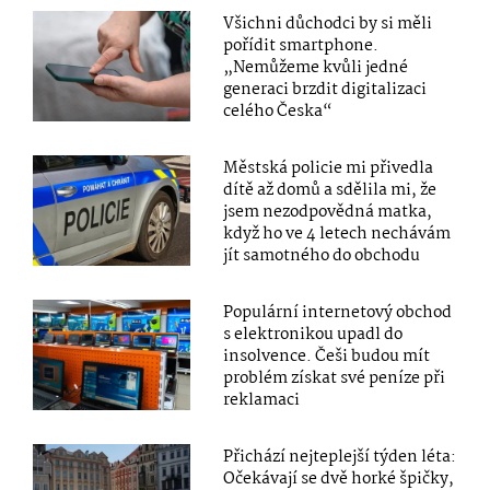
Všichni důchodci by si měli
pořídit smartphone.
„Nemůžeme kvůli jedné
generaci brzdit digitalizaci
celého Česka“
Městská policie mi přivedla
dítě až domů a sdělila mi, že
jsem nezodpovědná matka,
když ho ve 4 letech nechávám
jít samotného do obchodu
Populární internetový obchod
s elektronikou upadl do
insolvence. Češi budou mít
problém získat své peníze při
reklamaci
Přichází nejteplejší týden léta:
Očekávají se dvě horké špičky,