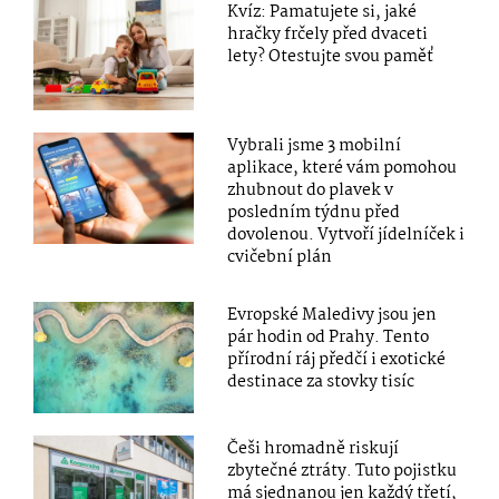
Kvíz: Pamatujete si, jaké
hračky frčely před dvaceti
lety? Otestujte svou paměť
Vybrali jsme 3 mobilní
aplikace, které vám pomohou
zhubnout do plavek v
posledním týdnu před
dovolenou. Vytvoří jídelníček i
cvičební plán
Evropské Maledivy jsou jen
pár hodin od Prahy. Tento
přírodní ráj předčí i exotické
destinace za stovky tisíc
Češi hromadně riskují
zbytečné ztráty. Tuto pojistku
má sjednanou jen každý třetí,