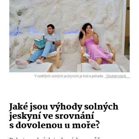
V umělých solných jeskyních je klid a pohoda. ,
Shutterstock....
Jaké jsou výhody solných
jeskyní ve srovnání
s dovolenou u moře?