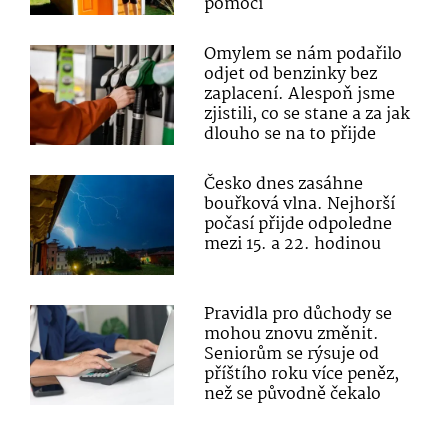
pomoci
Omylem se nám podařilo
odjet od benzinky bez
zaplacení. Alespoň jsme
zjistili, co se stane a za jak
dlouho se na to přijde
Česko dnes zasáhne
bouřková vlna. Nejhorší
počasí přijde odpoledne
mezi 15. a 22. hodinou
Pravidla pro důchody se
mohou znovu změnit.
Seniorům se rýsuje od
příštího roku více peněz,
než se původně čekalo