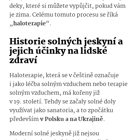
deky, které si můžete vypůjčit, pokud vám
je zima. Celému tomuto procesu se říká
„
haloterapie
“.
Historie solných jeskyní a
jejich účinky na lidské
zdraví
Haloterapie, která se v češtině označuje
i jako léčba solným vzduchem nebo terapie
solným vzduchem, má kořeny již
v 19. století. Tehdy se začaly solné doly
využívat jako sanatoria, a to zpočátku
především
v Polsku a na Ukrajině
.
Moderní solné jeskyně již nejsou