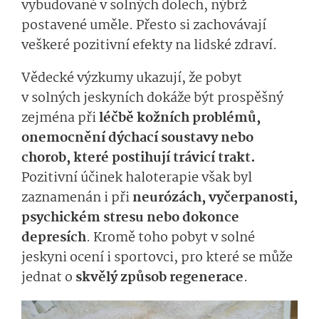
vybudované v solných dolech, nýbrž
postavené uměle. Přesto si zachovávají
veškeré pozitivní efekty na lidské zdraví.
Vědecké výzkumy ukazují, že pobyt
v solných jeskyních dokáže být prospěšný
zejména při
léčbě kožních problémů,
onemocnění dýchací soustavy nebo
chorob, které postihují trávicí trakt.
Pozitivní účinek haloterapie však byl
zaznamenán i při
neurózách, vyčerpanosti,
psychickém stresu nebo dokonce
depresích
. Kromě toho pobyt v solné
jeskyni ocení i sportovci, pro které se může
jednat o
skvělý způsob regenerace
.