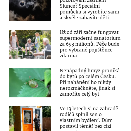
pozorování zatmění
Slunce? Speciální
pomůcku si vyrobíte sami
a skvěle zabavíte děti
Už od září začne fungovat
supermoderní sanatorium
za 693 milionů. Péče bude
pro vybrané pojištěnce
zdarma
Nenápadný hmyz proniká
do bytů po celém Česku.
Při nahánění ho nikdy
nerozmáčkněte, jinak si
zamoříte celý byt
Ve 13 letech si na zahradě
rodičů splnil sen o
vlastním bydlení. Dům
postavil téměř bez cizí