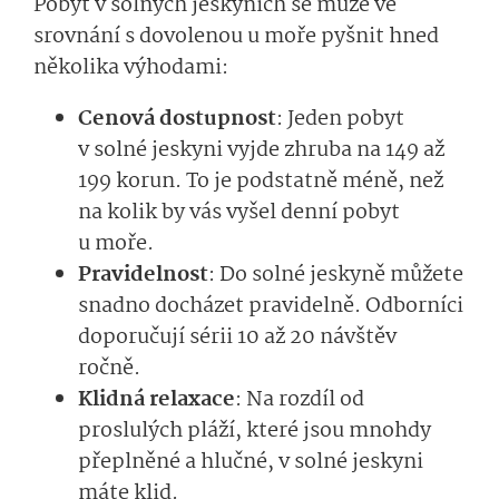
Pobyt v solných jeskyních se může ve
srovnání s dovolenou u moře pyšnit hned
několika výhodami:
Cenová dostupnost
: Jeden pobyt
v solné jeskyni vyjde zhruba na 149 až
199 korun. To je podstatně méně, než
na kolik by vás vyšel denní pobyt
u moře.
Pravidelnost
: Do solné jeskyně můžete
snadno docházet pravidelně. Odborníci
doporučují sérii 10 až 20 návštěv
ročně.
Klidná relaxace
: Na rozdíl od
proslulých pláží, které jsou mnohdy
přeplněné a hlučné, v solné jeskyni
máte klid.