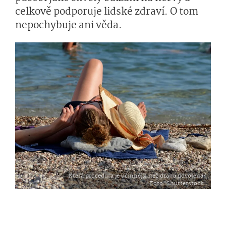
celkově podporuje lidské zdraví. O tom
nepochybuje ani věda.
Která procedura je účinnější než drahá dovolená?
Foto
: Shutterstock.