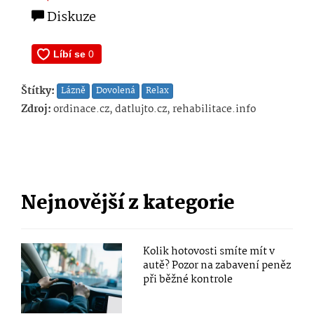
Diskuze
Štítky:
Lázně
Dovolená
Relax
Zdroj:
ordinace.cz, datlujto.cz, rehabilitace.info
Nejnovější z kategorie
Kolik hotovosti smíte mít v
autě? Pozor na zabavení peněz
při běžné kontrole