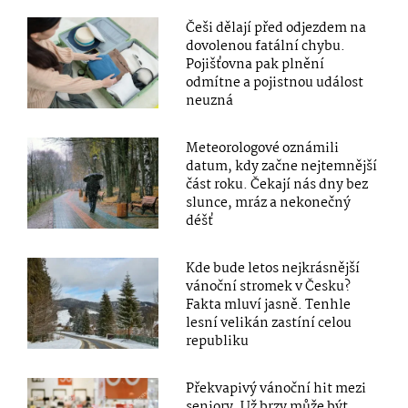
Češi dělají před odjezdem na
dovolenou fatální chybu.
Pojišťovna pak plnění
odmítne a pojistnou událost
neuzná
Meteorologové oznámili
datum, kdy začne nejtemnější
část roku. Čekají nás dny bez
slunce, mráz a nekonečný
déšť
Kde bude letos nejkrásnější
vánoční stromek v Česku?
Fakta mluví jasně. Tenhle
lesní velikán zastíní celou
republiku
Překvapivý vánoční hit mezi
seniory. Už brzy může být