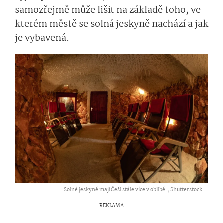
samozřejmě může lišit na základě toho, ve
kterém městě se solná jeskyně nachází a jak
je vybavená.
Solné jeskyně mají Češi stále více v oblibě. ,
Shutterstock....