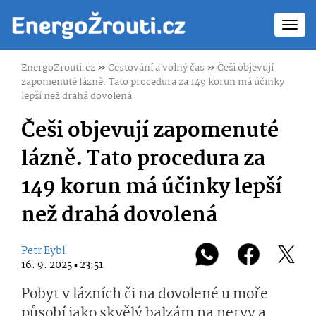
Toggl
navig
EnergoZrouti.cz
»
Cestování a volný čas
»
Češi objevují
zapomenuté lázně. Tato procedura za 149 korun má účinky
lepší než drahá dovolená
Češi objevují zapomenuté
lázně. Tato procedura za
149 korun má účinky lepší
než drahá dovolená
Petr Eybl
16. 9. 2025 ▪ 23:51
Pobyt v lázních či na dovolené u moře
působí jako skvělý balzám na nervy a