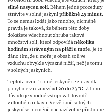
Po celou tu dobu vdechujete vzduch, který je
silně nasycen solí
. Během jedné procedury
strávíte v solné jeskyni
přibližně 45 minut
.
To se nemusí zdát jako mnoho, nicméně
pravda je taková, že během této doby
dokážete vdechnout zhruba takové
množství soli, které odpovídá
několika
hodinám stráveným na pláži u moře
. Je to
dáno tím, že u moře je obsah soli ve
vzduchu obvykle výrazně nižší, než je tomu
v solných jeskyních.
Teplota uvnitř solné jeskyně se zpravidla
pohybuje v rozmezí
od 20 do 23 °C
. Z toho
důvodu je vhodné vstupovat dovnitř
v dlouhém rukávu. Ve většině solných
jeskyní se nicméně nachází volně přístupné