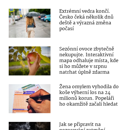
Extrémní vedra končí.
Česko čeká několik dnů
deště a výrazná změna
počasí
Sezónní ovoce zbytečně
nekupujte. Interaktivní
mapa odhaluje místa, kde
si ho můžete v srpnu
natrhat úplně zdarma
Žena omylem vyhodila do
koše výherní los na 24
milionů korun. Popeláři
ho okamžitě začali hledat
Jak se připravit na