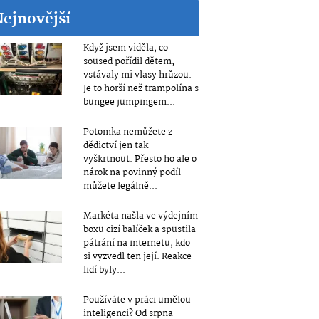
Nejnovější
Když jsem viděla, co
soused pořídil dětem,
vstávaly mi vlasy hrůzou.
Je to horší než trampolína s
bungee jumpingem...
Potomka nemůžete z
dědictví jen tak
vyškrtnout. Přesto ho ale o
nárok na povinný podíl
můžete legálně...
Markéta našla ve výdejním
boxu cizí balíček a spustila
pátrání na internetu, kdo
si vyzvedl ten její. Reakce
lidí byly...
Používáte v práci umělou
inteligenci? Od srpna