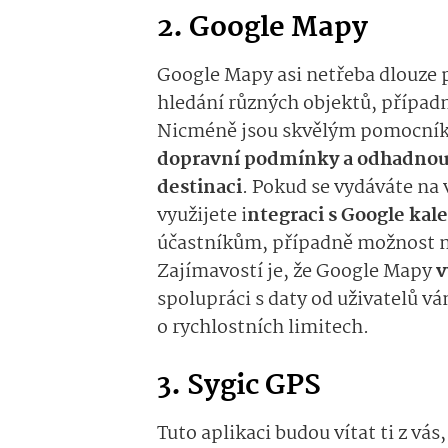
2. Google Mapy
Google Mapy asi netřeba dlouze 
hledání různých objektů, případ
Nicméně jsou skvělým pomocní
dopravní podmínky a odhadnou, 
destinaci
. Pokud se vydáváte na v
využijete i
ntegraci s Google ka
účastníkům, případně možnost n
Zajímavostí je, že Google Mapy
v
spolupráci s daty od uživatelů 
o rychlostních limitech.
3. Sygic GPS
Tuto aplikaci budou vítat ti z vás