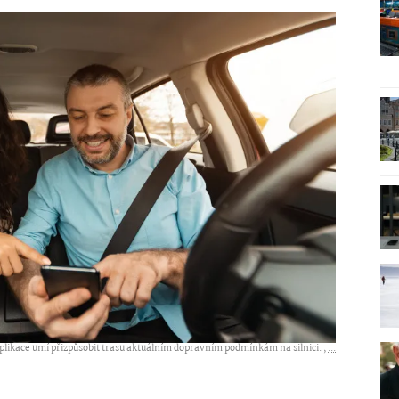
plikace umí přizpůsobit trasu aktuálním dopravním podmínkám na silnici. ,
...