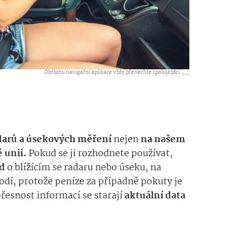
Obsluhu navigační aplikace vždy přenechte spolujezdci. ,
...
darů a úsekových měření
nejen
na našem
 unii.
Pokud se ji rozhodnete používat,
ed
o blížícím se radaru nebo úseku, na
odí, protože peníze za případně pokuty je
přesnost informací se starají
aktuální data