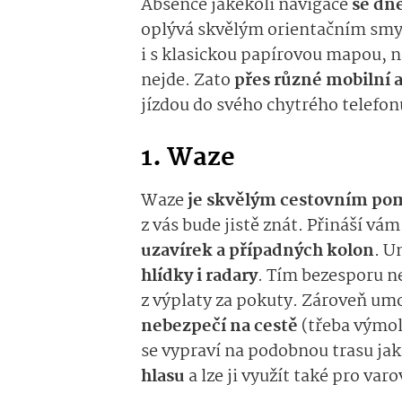
Absence jakékoli navigace
se dne
oplývá skvělým orientačním smys
i s klasickou papírovou mapou, n
nejde. Zato
přes různé mobilní a
jízdou do svého chytrého telefo
1. Waze
Waze
je skvělým cestovním p
z vás bude jistě znát. Přináší vám
uzavírek a případných kolon
. U
hlídky i radary
. Tím bezesporu n
z výplaty za pokuty. Zároveň um
nebezpečí na cestě
(třeba výmol
se vypraví na podobnou trasu ja
hlasu
a lze ji využít také pro var