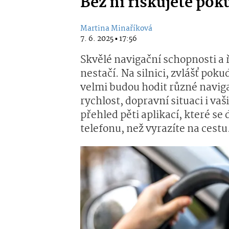
Bez ní riskujete poku
Martina Minaříková
7. 6. 2025 ▪ 17:56
Skvělé navigační schopnosti a 
nestačí. Na silnici, zvlášť pok
velmi budou hodit různé navigač
rychlost, dopravní situaci i vaš
přehled pěti aplikací, které se
telefonu, než vyrazíte na cestu