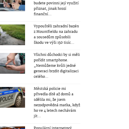
budete povinni její využití
přiznat, jinak hrozí
finanční...
Vypouštěli zahradní bazén
z Mountfieldu na zahradu
a sousedům způsobili
škodu ve výši 150 tisíc...
Všichni důchodci by si měli
pořídit smartphone.
„Nemůžeme kvůli jedné
generaci brzdit digitalizaci
celého...
Městská policie mi
přivedla dítě až domů a
sdělila mi, že jsem
nezodpovědná matka, když
ho ve 4 letech nechávám
jít...
Populární internetový