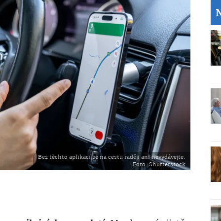
Bez těchto aplikací se na cestu raději ani nevydávejte.
Foto
: Shutterstock