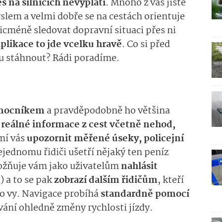
s na silnicích nevyplatí
. Mnoho z vás jistě
lem a velmi dobře se na cestách orientuje
icméně sledovat dopravní situaci přes ni
plikace to jde vcelku hravě
. Co si před
nu stáhnout? Rádi poradíme.
omocníkem
a pravděpodobně ho většina
reálné informace z cest včetně nehod,
mí vás
upozornit měřené úseky, policejní
ejednomu řidiči ušetří nějaký ten peníz
ožňuje vám jako uživatelům
nahlásit
) a to se pak
zobrazí dalším řidičům
, kteří
ko vy. Navigace probíhá
standardně pomocí
ování ohledně změny rychlosti jízdy.