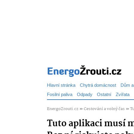
Hlavní stránka
Chytrá domácnost
Dům a
Fosilní paliva
Odpady
Ostatní
Zvířata
EnergoZrouti.cz
»
Cestování a volný čas
»
Tu
Tuto aplikaci musí m