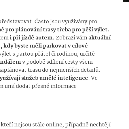
představovat. Často jsou využívány pro
ně
pro plánování trasy třeba pro pěší výlet.
kem
i při jízdě autem.
Zobrazí vám
aktuální
kdy byste měli parkovat v cílové
ýlet s partou přátel či rodinou, určitě
lendářem
v podobě sdílení cesty všem
aplánovat trasu do nejmenších detailů.
yužívají služeb umělé inteligence
. Ve
vám umí dodat přesné informace
, kteří nejsou stále online, případně nechtějí