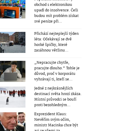
obchod s elektronikou
upadl do insolvence. Češi
budou mít problém získat
své peníze při...
Přichází nejteplejší týden
léta: Očekávají se dvě
horké špičky, které
zasáhnou většinu...
„Nepracujte chytře,
pracujte dlouho.“ Tohle je
důvod, proč v korporátu
vyhrávají ti, kteří se...
Jedné z nejkrásnějších
destinací světa hrozí zkáza.
Místní průvodci se bouří
proti bezohledným...
Exprezident Klaus:
Nevěřím svým očím,
ministr Macinka chce být
asi se všemi za...