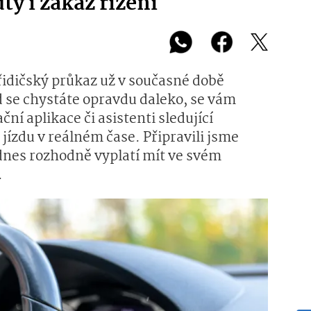
ty i zákaz řízení
řidičský průkaz už v současné době
ud se chystáte opravdu daleko, se vám
ní aplikace či asistenti sledující
i jízdu v reálném čase. Připravili jsme
 dnes rozhodně vyplatí mít ve svém
.