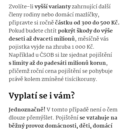
Zvolíte-li
vyšší varianty
zahrnující další
členy rodiny nebo domácí mazlíčky,
připravte si ročně
částku od 300 do 500 Kč.
Pokud budete chtít
pokrýt škody do výše
deseti až dvaceti milionů
, měsíčně vás
pojistka vyjde na zhruba 1 000 Kč.
Například u ČSOB si lze sjednat pojištění
s limity až do padesáti milionů korun
,
přičemž roční cena pojištění se pohybuje
právě kolem zmíněné tisícikoruny.
Vyplatí se i vám?
Jednoznačně!
V tomto případě není o čem
dlouze přemýšlet. Pojištění
se vztahuje na
běžný provoz domácnosti, děti, domácí