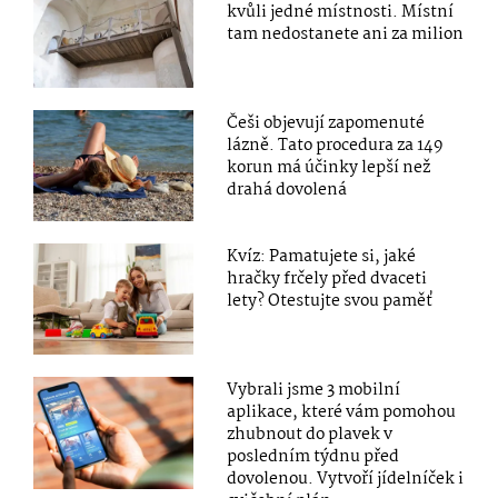
kvůli jedné místnosti. Místní
tam nedostanete ani za milion
Češi objevují zapomenuté
lázně. Tato procedura za 149
korun má účinky lepší než
drahá dovolená
Kvíz: Pamatujete si, jaké
hračky frčely před dvaceti
lety? Otestujte svou paměť
Vybrali jsme 3 mobilní
aplikace, které vám pomohou
zhubnout do plavek v
posledním týdnu před
dovolenou. Vytvoří jídelníček i