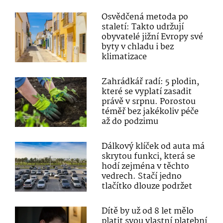
Osvědčená metoda po
staletí: Takto udržují
obyvatelé jižní Evropy své
byty v chladu i bez
klimatizace
Zahrádkář radí: 5 plodin,
které se vyplatí zasadit
právě v srpnu. Porostou
téměř bez jakékoliv péče
až do podzimu
Dálkový klíček od auta má
skrytou funkci, která se
hodí zejména v těchto
vedrech. Stačí jedno
tlačítko dlouze podržet
Dítě by už od 8 let mělo
platit svou vlastní platební