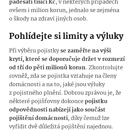
padesáti tisíci Kč
, v některých případech
ovšem i milion korun, jednalo se zejména
o škody na zdraví jiných osob.
Pohlídejte si limity a výluky
Při výběru pojistky
se zaměřte na výši
krytí, které se doporučuje držet v rozmezí
od tří do pěti milionů korun
. Zkontrolujte
rovněž, zda se pojistka vztahuje na členy
domácnosti a na to, jaké jsou výluky
z pojistného plnění. Dobrou zprávou je, že
některé pojišťovny dokonce
pojistku
odpovědnosti nabízejí jako součást
pojištění domácnosti
, díky čemuž lze
vyřídit dvě důležitá pojištění najednou.