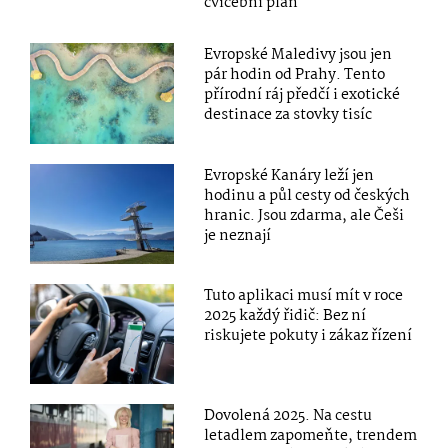
cvičební plán
Evropské Maledivy jsou jen
pár hodin od Prahy. Tento
přírodní ráj předčí i exotické
destinace za stovky tisíc
Evropské Kanáry leží jen
hodinu a půl cesty od českých
hranic. Jsou zdarma, ale Češi
je neznají
Tuto aplikaci musí mít v roce
2025 každý řidič: Bez ní
riskujete pokuty i zákaz řízení
Dovolená 2025. Na cestu
letadlem zapomeňte, trendem