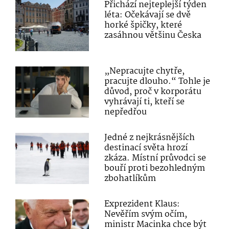
Přichází nejteplejší týden
léta: Očekávají se dvě
horké špičky, které
zasáhnou většinu Česka
„Nepracujte chytře,
pracujte dlouho.“ Tohle je
důvod, proč v korporátu
vyhrávají ti, kteří se
nepředřou
Jedné z nejkrásnějších
destinací světa hrozí
zkáza. Místní průvodci se
bouří proti bezohledným
zbohatlíkům
Exprezident Klaus:
Nevěřím svým očím,
ministr Macinka chce být