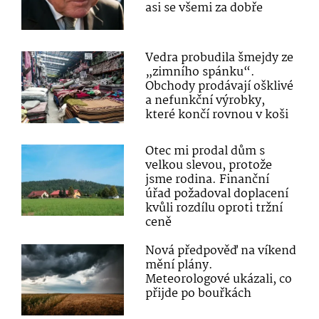
asi se všemi za dobře
Vedra probudila šmejdy ze
„zimního spánku“.
Obchody prodávají ošklivé
a nefunkční výrobky,
které končí rovnou v koši
Otec mi prodal dům s
velkou slevou, protože
jsme rodina. Finanční
úřad požadoval doplacení
kvůli rozdílu oproti tržní
ceně
Nová předpověď na víkend
mění plány.
Meteorologové ukázali, co
přijde po bouřkách