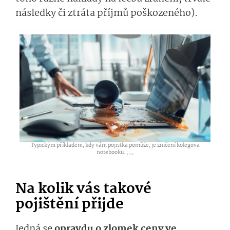
následky či ztráta příjmů poškozeného).
Typickým příkladem, kdy vám pojistka pomůže, je zničení kolegova
notebooku. ,
...
Na kolik vás takové
pojištění přijde
Jedná se
opravdu o zlomek ceny ve