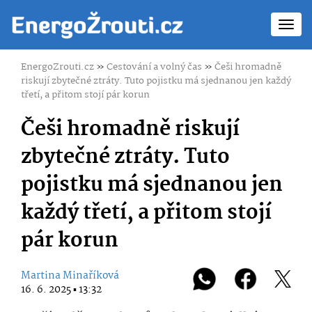
Toggl
navig
EnergoZrouti.cz
»
Cestování a volný čas
»
Češi hromadně
riskují zbytečné ztráty. Tuto pojistku má sjednanou jen každý
třetí, a přitom stojí pár korun
Češi hromadně riskují
zbytečné ztráty. Tuto
pojistku má sjednanou jen
každý třetí, a přitom stojí
pár korun
Martina Minaříková
16. 6. 2025 ▪ 13:32