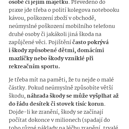
osobě či jejím majetku
. Převedeno do
praxe jde třeba o polití kolegova notebooku
kávou, poškození zboží v obchodě,
neúmyslné poškození mobilního telefonu
druhé osoby či jakákoli jiná škoda na
zapůjčené věci. Pojištění
často pokrývá
i škody způsobené dětmi, domácími
mazlíčky nebo škody vzniklé při
rekreačním sportu.
Je třeba mít na paměti, že tu nejde o malé
částky. Pokud neúmyslně způsobíte větší
škodu,
náhrada škody se může vyšplhat až
do řádu desítek či stovek tisíc korun
.
Dojde-li ke zranění, škody se začínají
počítat dokonce v milionech (spadají do
toho různé náklady na léčbu zranění, trvalé