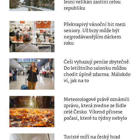
lesní velikán zastíní celou
republiku
Překvapivý vánoční hit mezi
seniory. Už brzy může být
nejprodávanějším dárkem
roku
Češi vyhazují peníze zbytečně.
Do letištního salonku můžou
chodit úplně zdarma. Málokdo
ví, jak na to
Meteorologové právě oznámili
zprávu, která zvedne ze židle
celé Česko. Víkend přinese
počasí, které tu týdny nebylo
Turisté míří na český hrad