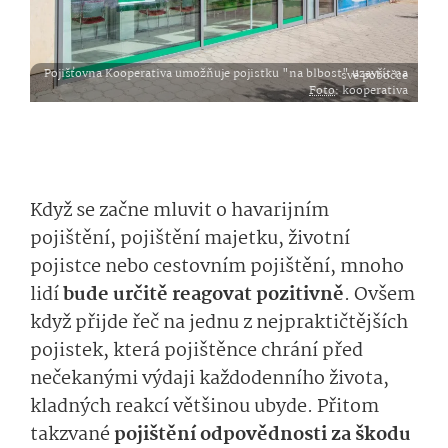
Pojišťovna Kooperativa umožňuje pojistku "na blbost" uzavřít na své pobočce
Foto
: kooperativa
Když se začne mluvit o havarijním
pojištění, pojištění majetku, životní
pojistce nebo cestovním pojištění, mnoho
lidí
bude určitě reagovat pozitivně
. Ovšem
když přijde řeč na jednu z nejpraktičtějších
pojistek, která pojištěnce chrání před
nečekanými výdaji každodenního života,
kladných reakcí většinou ubyde. Přitom
takzvané
pojištění odpovědnosti za škodu